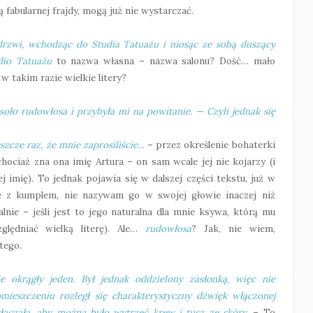
 fabularnej frajdy, mogą już nie wystarczać.
drzwi, wchodząc do Studia Tatuażu i niosąc ze sobą duszący
dio Tatuażu
to nazwa własna – nazwa salonu? Dość… mało
 w takim razie wielkie litery?
soło rudowłosa i przybyła mi na powitanie. — Czyli jednak się
zcze raz, że mnie zaprosiliście...
– przez określenie bohaterki
hociaż zna ona imię Artura – on sam wcale jej nie kojarzy (i
j imię). To jednak pojawia się w dalszej części tekstu, już w
się z kumplem, nie nazywam go w swojej głowie inaczej niż
nie – jeśli jest to jego naturalna dla mnie ksywa, którą mu
ględniać wielką literę). Ale…
rudowłosa
? Jak, nie wiem,
 tego.
e okrągły jeden. Był jednak oddzielony zasłonką, więc nie
omieszczeniu rozległ się charakterystyczny dźwięk włączonej
łączała, aby można było wytrzeć krew i tusz ze skóry.
– To