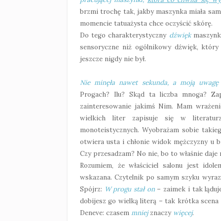
brzmi trochę tak, jakby maszynka miała sam
momencie tatuażysta chce oczyścić skórę.
Do tego charakterystyczny
dźwięk
maszynki
sensoryczne niż ogólnikowy dźwięk, któr
jeszcze nigdy nie był.
Nie minęła nawet sekunda, a moją uwagę 
Progach? Ilu? Skąd ta liczba mnoga? Za
zainteresowanie jakimś Nim. Mam wrażeni
wielkich liter zapisuje się w literatu
monoteistycznych. Wyobrażam sobie takiego
otwiera usta i chłonie widok mężczyzny u b
Czy przesadzam? No nie, bo to właśnie daje 
Rozumiem, że właściciel salonu jest idol
wskazana. Czytelnik po samym szyku wyrazów
Spójrz:
W progu stał on
– zaimek i tak ląduj
dobijesz go wielką literą – tak krótka scena
Deneve: czasem
mniej
znaczy
więcej
.