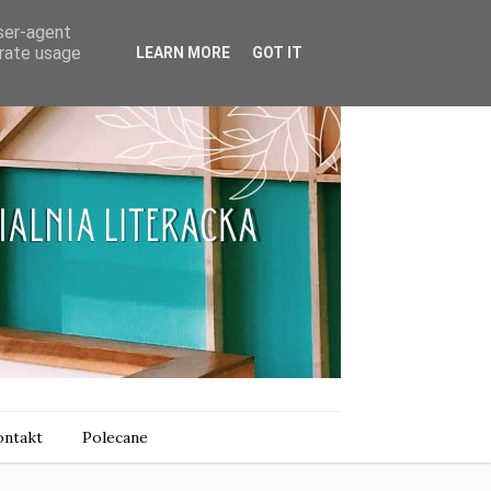
user-agent
erate usage
LEARN MORE
GOT IT
ntakt
Polecane