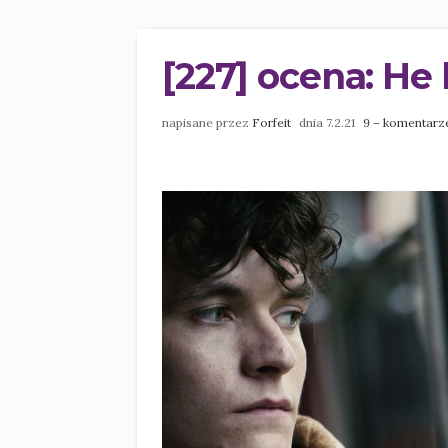
[227] ocena: He 
napisane przez
Forfeit
dnia 7.2.21
9 – komentarz