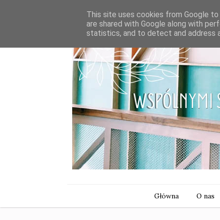
This site uses cookies from Google to d
are shared with Google along with perf
statistics, and to detect and address 
Główna
O nas