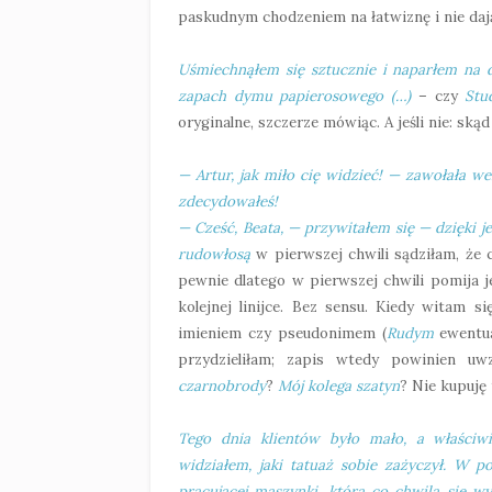
paskudnym chodzeniem na łatwiznę i nie dają
Uśmiechnąłem się sztucznie i naparłem na 
zapach dymu papierosowego (…)
– czy
Stu
oryginalne, szczerze mówiąc. A jeśli nie: skąd
— Artur, jak miło cię widzieć! — zawołała we
zdecydowałeś!
— Cześć, Beata, — przywitałem się — dzięki jes
rudowłosą
w pierwszej chwili sądziłam, że c
pewnie dlatego w pierwszej chwili pomija je
kolejnej linijce. Bez sensu. Kiedy witam 
imieniem czy pseudonimem (
Rudym
ewentual
przydzieliłam; zapis wtedy powinien uwz
czarnobrody
?
Mój kolega szatyn
? Nie kupuję
Tego dnia klientów było mało, a właściwi
widziałem, jaki tatuaż sobie zażyczył. W p
pracującej maszynki,
która co chwila się wy