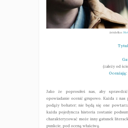
źródełko:
Net
Tytu
Ga
(zależy od śc
Oceniają:
Jako że poprosiłeś nas, aby sprawdzić
opowiadanie ocenić grupowo. Każda z nas p
podąży bohater; nie będą się one powtarz
każda pojedyncza historia zostanie podsu
charakteryzować może inny gatunek literack
punkcie, pod oceną właściwą.