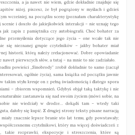
eszczenia, a ja nawet nie wiem, gdzie dokładnie znajduje się
kapitów niżej, piszesz, że był pogrążony w myślach i gdzieś
o tym wcześniej, na początku sceny (poznałam charakterystykę
scenie i doszło do jakiejkolwiek interakcji – nie uznaję tego
a jak zapis z pamiętnika czy autobiografii. Choć bohater za
lne przemyślenia dotyczące jego życia – one wcale tak nie
nie się nieznanej grupie czytelników – jakby bohater miał
nej historii, którą należy zrelacjonować. Dobre opowiadanie
awet pierwszych słów, a tutaj – na mnie to nie zadziałało.
adku powieści „Sinobrody” zrobił dokładnie to samo (zaczął
interesowań, ogólnie życia), sama książka od początku jawnie
 w takim stylu kreuje on z pełną świadomością i dlatego spora
zeniami – zbiorem wspomnień. Gdybyś objął taką taktykę i nie
ienaturalnie zastanawia się nad swoim życiem (mówi sobie, na
 sobie nie wiedział) w drodze… dokądś tam – wtedy taki
ta, dałoby się kupić. Z drugiej strony teksty pisane narracją
iały znacznie lepsze branie sto lat temu, gdy powstawały;
, współczesnemu czytelnikowi, który ma więcej doświadczeń z
ą, takie rozprawki, ekspozycje i streszczenia, które są