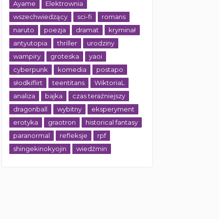
Ayame
Elektrownia
wszechwiedzący
sci-fi
romans
naruto
poezja
dramat
kryminał
antyutopia
thriller
urodziny
wampiry
groteska
yaoi
cyberpunk
komedia
postapo
słodkiflirt
teentitans
WiktoriaL
analiza
bajka
czas teraźniejszy
dragonball
wybitny
eksperyment
erotyka
graotron
historical fantasy
paranormal
refleksje
rpf
shingekinokyojin
wiedźmin