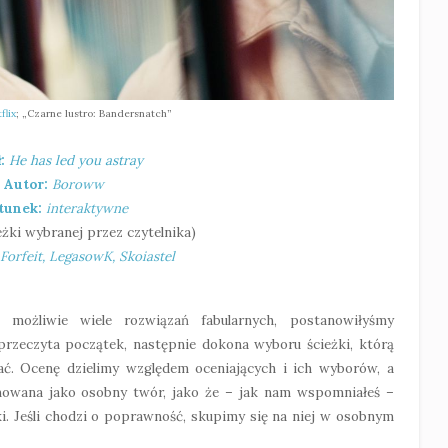
flix
; „Czarne lustro: Bandersnatch”
ł:
He has led you astray
Autor:
Boroww
tunek:
interaktywne
ieżki wybranej przez czytelnika)
Forfeit, LegasowK, Skoiastel
 możliwie wiele rozwiązań fabularnych, postanowiłyśmy
rzeczyta początek, następnie dokona wyboru ścieżki, którą
ać. Ocenę dzielimy względem oceniających i ich wyborów, a
mowana jako osobny twór, jako że – jak nam wspomniałeś –
i. Jeśli chodzi o poprawność, skupimy się na niej w osobnym