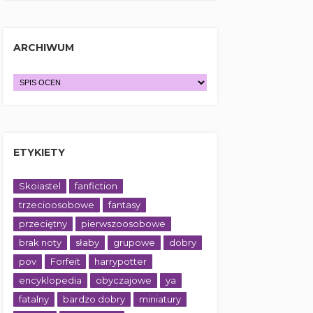
ARCHIWUM
ETYKIETY
Skoiastel
fanfiction
trzecioosobowe
fantasy
przeciętny
pierwszoosobowe
brak noty
słaby
grupowe
dobry
pov
Forfeit
harrypotter
encyklopedia
obyczajowe
ya
fatalny
bardzo dobry
miniatury