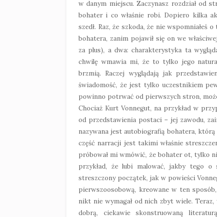
w danym miejscu. Zaczynasz rozdział od str
bohater i co właśnie robi. Dopiero kilka a
szedł. Raz, że szkoda, że nie wspomniałeś 
bohatera, zanim pojawił się on we właściwej 
za plus), a dwa: charakterystyka ta wygląd
chwilę wmawia mi, że to tylko jego natura
brzmią. Raczej wyglądają jak przedstawie
świadomość, że jest tylko uczestnikiem pew
powinno potrwać od pierwszych stron, może n
Chociaż Kurt Vonnegut, na przykład w przyp
od przedstawienia postaci – jej zawodu, za
nazywana jest autobiografią bohatera, którą
część narracji jest takimi właśnie streszc
próbował mi wmówić, że bohater ot, tylko n
przykład, że lubi malować, jakby tego o
streszczony początek, jak w powieści Vonnegu
pierwszoosobową, kreowane w ten sposób, m
nikt nie wymagał od nich zbyt wiele. Teraz
dobrą, ciekawie skonstruowaną literatur