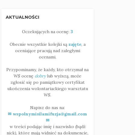
AKTUALNOŚCI
Oczekujących na ocenę:
3
Obecnie wszystkie kolejki są
zajęte
, a
oceniające pracują nad zaległymi
ocenami.
Przypominamy, że każdy, kto otrzymał na
WS ocenę
dobry
lub wyższą, może
zgłosić się po pamiątkowy certyfikat
ukończenia wolontariackiego warsztatu
WS.
Napisz do nas na:
✉ wspolnymisilamifuzja@gmail.com
✉
w treści podając imię i nazwisko (bądź
nick), które mają widnieć na dokumencie,