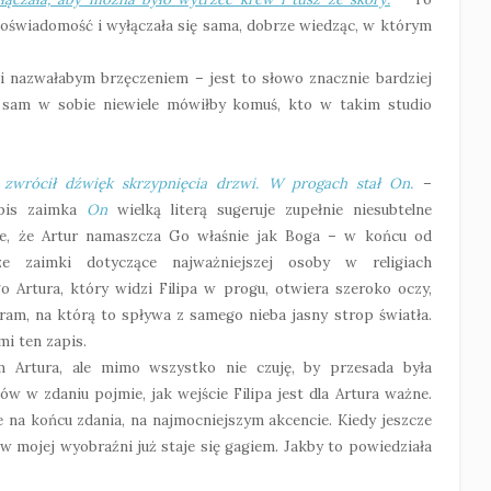
oświadomość i wyłączała się sama, dobrze wiedząc, w którym
 nazwałabym brzęczeniem – jest to słowo znacznie bardziej
y sam w sobie niewiele mówiłby komuś, kto w takim studio
zwrócił dźwięk skrzypnięcia drzwi. W progach stał On.
–
pis zaimka
On
wielką literą sugeruje zupełnie niesubtelne
e, że Artur namaszcza Go właśnie jak Boga – w końcu od
rze zaimki dotyczące najważniejszej osoby w religiach
 Artura, który widzi Filipa w progu, otwiera szeroko oczy,
ram, na którą to spływa z samego nieba jasny strop światła.
mi ten zapis.
em Artura, ale mimo wszystko nie czuję, by przesada była
 w zdaniu pojmie, jak wejście Filipa jest dla Artura ważne.
e na końcu zdania, na najmocniejszym akcencie. Kiedy jeszcze
 w mojej wyobraźni już staje się gagiem. Jakby to powiedziała