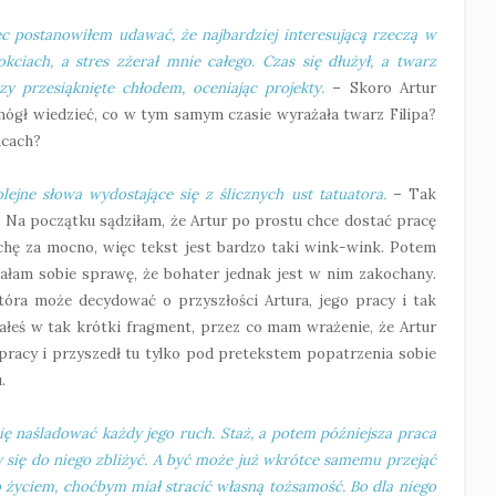
ęc postanowiłem udawać, że najbardziej interesującą rzeczą w
iach, a stres zżerał mnie całego. Czas się dłużył, a twarz
zy przesiąknięte chłodem, oceniając projekty.
– Skoro Artur
ógł wiedzieć, co w tym samym czasie wyrażała twarz Filipa?
acach?
ejne słowa wydostające się z ślicznych ust tatuatora.
– Tak
. Na początku sądziłam, że Artur po prostu chce dostać pracę
ochę za mocno, więc tekst jest bardzo taki wink-wink. Potem
łam sobie sprawę, że bohater jednak jest w nim zakochany.
tóra może decydować o przyszłości Artura, jego pracy i tak
ałeś w tak krótki fragment, przez co mam wrażenie, że Artur
pracy i przyszedł tu tylko pod pretekstem popatrzenia sobie
.
ię naśladować każdy jego ruch. Staż, a potem późniejsza praca
y się do niego zbliżyć. A być może już wkrótce samemu przejąć
 życiem, choćbym miał stracić własną tożsamość. Bo dla niego