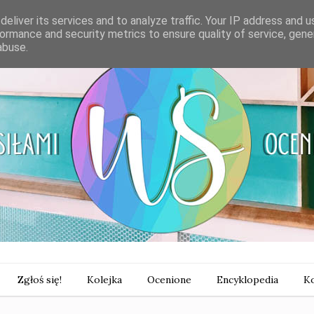
eliver its services and to analyze traffic. Your IP address and 
ormance and security metrics to ensure quality of service, gen
abuse.
Zgłoś się!
Kolejka
Ocenione
Encyklopedia
Ko