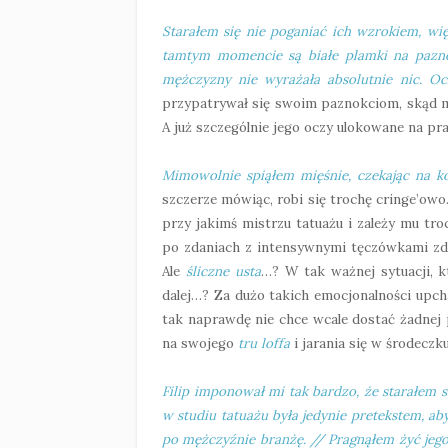
Starałem się nie poganiać ich wzrokiem, wi
tamtym momencie są białe plamki na paznokc
mężczyzny nie wyrażała absolutnie nic.
Oc
przypatrywał się swoim paznokciom, skąd m
A już szczególnie jego oczy ulokowane na pr
Mimowolnie spiąłem mięśnie, czekając na kol
szczerze mówiąc, robi się trochę cringe’owo
przy jakimś mistrzu tatuażu i zależy mu tr
po zdaniach z intensywnymi tęczówkami zda
Ale
śliczne usta
…? W tak ważnej sytuacji, k
dalej…? Za dużo takich emocjonalności upch
tak naprawdę nie chce wcale dostać żadnej 
na swojego
tru loffa
i jarania się w środeczku
Filip imponował mi tak bardzo, że starałem s
w studiu tatuażu była jedynie pretekstem, ab
po mężczyźnie branżę. // Pragnąłem żyć jego