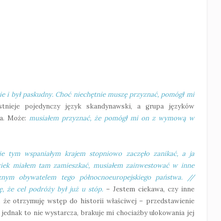
ie i był paskudny. Choć niechętnie muszę przyznać, pomógł mi
tnieje pojedynczy język skandynawski, a grupa języków
ga. Może:
musiałem przyznać, że pomógł mi on z wymową w
ie tym wspaniałym krajem stopniowo zaczęło zanikać, a ja
lwiek miałem tam zamieszkać, musiałem zainwestować w inne
znym obywatelem tego północnoeuropejskiego państwa. //
, że cel podróży był już u stóp.
– Jestem ciekawa, czy inne
że otrzymuję wstęp do historii właściwej – przedstawienie
e jednak to nie wystarcza, brakuje mi chociażby ulokowania jej