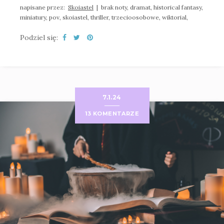
napisane przez:
Skoiastel
|
brak noty,
dramat,
historical fantasy,
miniatury,
pov,
skoiastel,
thriller,
trzecioosobowe,
wiktorial,
Podziel się:
7.1.24
13 KOMENTARZE