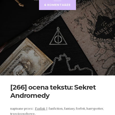
6 KOMENTARZE
[266] ocena tekstu: Sekret
Andromedy
napisane przez:
Forfeit
|
fanfiction,
fantasy,
forfeit,
harrypotter,
trzecioosobowe,