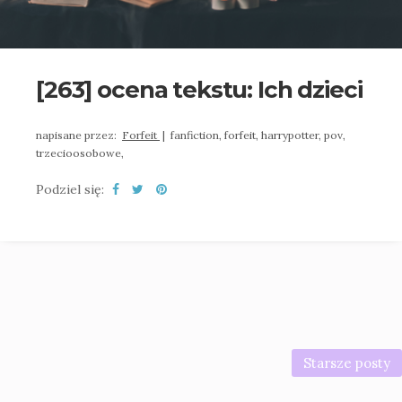
[263] ocena tekstu: Ich dzieci
napisane przez:
Forfeit
|
fanfiction,
forfeit,
harrypotter,
pov,
trzecioosobowe,
Podziel się:
Starsze posty