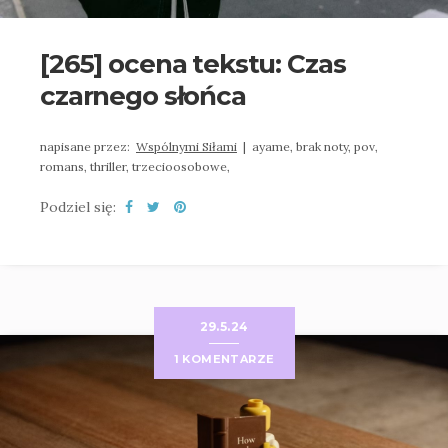
[265] ocena tekstu: Czas
czarnego słońca
napisane przez:
Wspólnymi Siłami
|
ayame,
brak noty,
pov,
romans,
thriller,
trzecioosobowe,
Podziel się:
29.5.24
1 KOMENTARZE