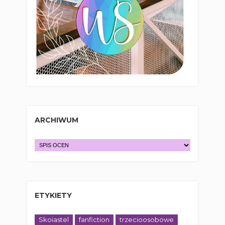
ARCHIWUM
ETYKIETY
Skoiastel
fanfiction
trzecioosobowe