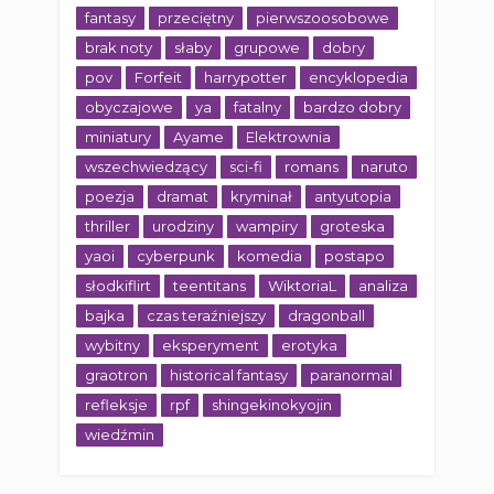
fantasy
przeciętny
pierwszoosobowe
brak noty
słaby
grupowe
dobry
pov
Forfeit
harrypotter
encyklopedia
obyczajowe
ya
fatalny
bardzo dobry
miniatury
Ayame
Elektrownia
wszechwiedzący
sci-fi
romans
naruto
poezja
dramat
kryminał
antyutopia
thriller
urodziny
wampiry
groteska
yaoi
cyberpunk
komedia
postapo
słodkiflirt
teentitans
WiktoriaL
analiza
bajka
czas teraźniejszy
dragonball
wybitny
eksperyment
erotyka
graotron
historical fantasy
paranormal
refleksje
rpf
shingekinokyojin
wiedźmin