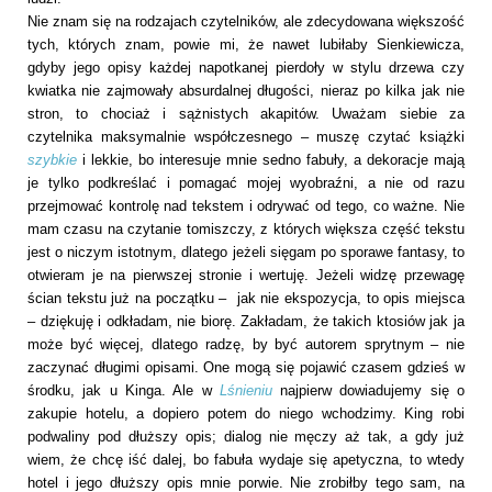
Nie znam się na rodzajach czytelników, ale zdecydowana większość
tych, których znam, powie mi, że nawet lubiłaby Sienkiewicza,
gdyby jego opisy każdej napotkanej pierdoły w stylu drzewa czy
kwiatka nie zajmowały absurdalnej długości, nieraz po kilka jak nie
stron, to chociaż i sążnistych akapitów. Uważam siebie za
czytelnika maksymalnie współczesnego – muszę czytać książki
szybkie
i lekkie, bo interesuje mnie sedno fabuły, a dekoracje mają
je tylko podkreślać i pomagać mojej wyobraźni, a nie od razu
przejmować kontrolę nad tekstem i odrywać od tego, co ważne. Nie
mam czasu na czytanie tomiszczy, z których większa część tekstu
jest o niczym istotnym, dlatego jeżeli sięgam po sporawe fantasy, to
otwieram je na pierwszej stronie i wertuję. Jeżeli widzę przewagę
ścian tekstu już na początku – jak nie ekspozycja, to opis miejsca
– dziękuję i odkładam, nie biorę. Zakładam, że takich ktosiów jak ja
może być więcej, dlatego radzę, by być autorem sprytnym – nie
zaczynać długimi opisami. One mogą się pojawić czasem gdzieś w
środku, jak u Kinga. Ale w
Lśnieniu
najpierw dowiadujemy się o
zakupie hotelu, a dopiero potem do niego wchodzimy. King robi
podwaliny pod dłuższy opis; dialog nie męczy aż tak, a gdy już
wiem, że chcę iść dalej, bo fabuła wydaje się apetyczna, to wtedy
hotel i jego dłuższy opis mnie porwie. Nie zrobiłby tego sam, na