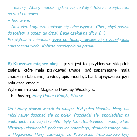
– Słuchaj, Abbey, wiesz, gdzie są toalety? Idziesz korytarzem
prosto i na prawo.
– Tak, wiem.
– Na końcu korytarza znajduje się tylne wyjście. Chcę, abyś poszła
do toalety, a potem do drzwi. Będę czekał na ulicy. (...)
Po piętnastu minutach
drzwi do toalety otwarły się i zabulgotała
spuszczana woda
. Kobieta poczłapała do przodu.
B) Kluczowe miejsce akcji
– jeżeli jest to, przykładowo sklep lub
toaleta, które mają przykuwać uwagę, być zapamiętane, mają
znaczenie fabularne, to wtedy opis musi być bardziej wyczerpujący i
pobudzać emocje.
Wybrane miejsce: Magiczne Dowcipy Weasleyów
J.K. Rowling,
Harry Potter i Książę Półkrwi
On i Harry pierwsi weszli do sklepu. Był pełen klientów, Harry nie
mógł nawet dopchać się do półek. Rozglądał się, spoglądając na
pudła piętrzące się do sufitu: były tam Bombonierki Lesera, które
bliźniacy udoskonalali podczas ich ostatniego, nieukończonego roku
w Hogwarcie. Harry zauważył, że Krwotoczki Truskawkowe były