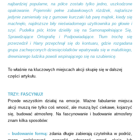
najbardziej popularne, na półce zostało tylko jedno, uszkodzone
opakowanie. Pojemniki pełne zabawkowych różdżek, najtańsze
jedynie zamieniały się z gumowe kurczaki lub parę majtek, kiedy się
machnęło, najdroższe biły nieświadomego użytkownika po głowie i
szyi. Pudełka piór, które dzieliły się na Samonapełniające Się,
Sprawdzające Ortografię i Podpowiadające. Tłum trochę się
przerzedził i Harry przepchnął się do kontuaru, gdzie rozgadana
grupa zachwyconych dziesięciolatków wpatrywała się w malutkiego,
drewnianego ludzika powoli wspinającego się na szubienicę.
To właśnie na kluczowych miejscach akcji skupię się w dalszej
części artykułu.
TRZY: FASCYNUJ!
Przede wszystkim działaj na emocje. Ważne fabularnie miejsca
akcji muszą nie tylko coś wnosić, ale muszą być ciekawe, kojarzyć
się, budować atmosferę. Na fascynowanie i budowanie atmosfery
znam kilka sposobów:
– budowanie formą:
zdania długie zabierają czytelnika w podróż,