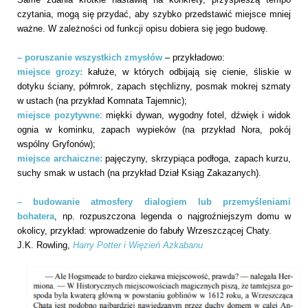
czytania, mogą się przydać, aby szybko przedstawić miejsce mniej
ważne. W zależności od funkcji opisu dobiera się jego budowę.
– poruszanie wszystkich zmysłów
– przykładowo:
miejsce grozy:
kałuże, w których odbijają się cienie, śliskie w
dotyku ściany, półmrok, zapach stęchlizny, posmak mokrej szmaty
w ustach (na przykład Komnata Tajemnic);
miejsce pozytywne
: miękki dywan, wygodny fotel, dźwięk i widok
ognia w kominku, zapach wypieków (na przykład Nora, pokój
wspólny Gryfonów);
miejsce archaiczne:
pajęczyny, skrzypiąca podłoga, zapach kurzu,
suchy smak w ustach (na przykład Dział Ksiąg Zakazanych).
– budowanie atmosfery dialogiem lub przemyśleniami
bohatera
, np. rozpuszczona legenda o najgroźniejszym domu w
okolicy, przykład: wprowadzenie do fabuły Wrzeszczącej Chaty.
J.K. Rowling,
Harry Potter i Więzień Azkabanu