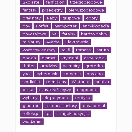
Skoiastel
fanfiction
trzecioosobowe
fantasy
przeciętny
pierwszoosobowe
brak noty
słaby
grupowe
dobry
pov
Forfeit
harrypotter
encyklopedia
obyczajowe
ya
fatalny
bardzo dobry
miniatury
Ayame
Elektrownia
wszechwiedzący
sci-fi
romans
naruto
poezja
dramat
kryminał
antyutopia
thriller
urodziny
wampiry
groteska
yaoi
cyberpunk
komedia
postapo
słodkiflirt
teentitans
WiktoriaL
analiza
bajka
czas teraźniejszy
dragonball
wybitny
eksperyment
erotyka
graotron
historical fantasy
paranormal
refleksje
rpf
shingekinokyojin
wiedźmin