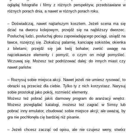
oglądaj fotografie i filmy z różnych perspektyw, przedstawiane w
różnych porach dnia, a nawet w różnych porach roku.
– Doświadczaj, nawet najtańszym kosztem. Jeżeli scena ma się
dziać na dworcu kolejowym, przejdź się na najbliższy dworzec.
Posłuchaj ludzi, posłuchaj głosu zapowiadającego pociągi, usiądź na
ławce, rozejrzyj się. Zlokalizuj palarnię, kanciapę sokistów, okienka
z biletami; przejdź się jak twój bohater, zwróć uwagę na
najciekawsze elementy i pomyśl, o czym on mógł pomyśleć.
Wczuwaj się. Możesz też podróżować dalej: do innych miast czy
nawet państw.
– Rozrysuj sobie miejsca akcji. Nawet jeżeli nie umiesz rysować, to
obrazki są przecież dla ciebie. Tylko ty z nich korzystasz. Narysuj
sobie prostokąt jako pokój, rozmieść elementy.
Możesz też pobrać jakiś darmowy program do aranżacji wnętrz.
Możesz przeglądać katalogi, możesz też zagrać w Simsy lub
pobrać inny emulator, zbudować sobie miejsce akcji; ale uważaj, by
gra nie pochłonęła cię bardziej niż pisanie.
– Jeżeli chcesz zacząć od opisu, ale nie czujesz weny, stwórz