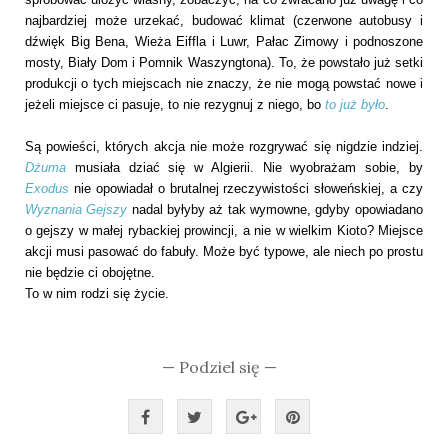
najbardziej może urzekać, budować klimat (czerwone autobusy i
dźwięk Big Bena, Wieża Eiffla i Luwr, Pałac Zimowy i podnoszone
mosty, Biały Dom i Pomnik Waszyngtona). To, że powstało już setki
produkcji o tych miejscach nie znaczy, że nie mogą powstać nowe i
jeżeli miejsce ci pasuje, to nie rezygnuj z niego, bo
to już było
.
Są powieści, których akcja
nie może rozgrywać się nigdzie indziej.
Dżuma
musiała dziać się w Algierii. Nie wyobrażam sobie, by
Exodus
nie opowiadał o brutalnej rzeczywistości słoweńskiej, a czy
Wyznania Gejszy
nadal byłyby aż tak wymowne, gdyby opowiadano
o gejszy w małej rybackiej prowincji, a nie w wielkim Kioto? Miejsce
akcji musi pasować do fabuły. Może być typowe, ale niech po prostu
nie będzie ci obojętne.
To w nim rodzi się życie.
— Podziel się —