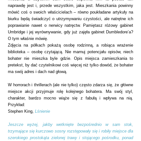
naprawdę jest i, przede wszystkim, jaka jest. Mieszkania powinny
mówić coś o swoich właścicielach – równo poukładane artykuły na
biurku będą świadczyć o utrzymywaniu czystości, ale natrętne ich
poprawianie nawet o nerwicy natręctw. Pamiętasz różowy gabinet
Umbridge i jej wyrównywanie, gdy już zajęła gabinet Dumbledore’a?
O tym właśnie mówię.
Zdjęcia na półkach pokażą osobę rodzinną, a robiąca wrażenie
biblioteka – osobę czytającą. Nie marnuj potencjału opisów, niech
bohater nie mieszka byle gdzie. Opis miejsca zamieszkania to
pretekst, by dać czytelnikowi coś więcej niż tylko dowód, że bohater
ma swój adres i dach nad głową.
W horrorach i thrillerach (ale nie tylko) często zdarza się, że główne
miejsce akcji przyjmuje rolę kolejnego bohatera. Ma swój styl,
charakter, bardzo mocno wiąże się z fabułą i wpływa na nią.
Przykład:
Stephen King,
Lśnienie
Jeszcze wyżej, jakby wetknięte bezpośrednio w sam stok,
trzymające się kurczowo sosny rozstępowały się i robiły miejsce dla
szerokiego prostokąta zielonej trawy i stojącego pośrodku, ponad