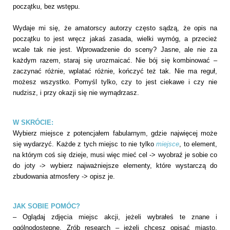
początku, bez wstępu.
Wydaje mi się, że amatorscy autorzy często sądzą, że opis na
początku to jest wręcz jakaś zasada, wielki wymóg, a przecież
wcale tak nie jest. Wprowadzenie do sceny? Jasne, ale nie za
każdym razem, staraj się urozmaicać. Nie bój się kombinować –
zaczynać różnie, wplatać różnie, kończyć też tak. Nie ma reguł,
możesz wszystko. Pomyśl tylko, czy to jest ciekawe i czy nie
nudzisz, i przy okazji się nie wymądrzasz.
W SKRÓCIE:
Wybierz miejsce z potencjałem fabularnym, gdzie najwięcej może
się wydarzyć. Każde z tych miejsc to nie tylko
miejsce
, to element,
na którym coś się dzieje, musi więc mieć cel -> wyobraź je sobie co
do joty -> wybierz najważniejsze elementy, które wystarczą do
zbudowania atmosfery -> opisz je.
JAK SOBIE POMÓC?
– Oglądaj zdjęcia miejsc akcji, jeżeli wybrałeś te znane i
ogólnodostępne. Zrób research – jeżeli chcesz opisać miasto,