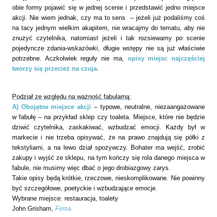
obie formy pojawić się w jednej scenie i przedstawić jedno miejsce
akcji. Nie wiem jednak, czy ma to sens – jeżeli już podaliśmy coś
na tacy jednym wielkim akapitem, nie wracajmy do tematu, aby nie
znużyć czytelnika, natomiast jeżeli i tak rozsiewamy po scenie
pojedyncze zdania-wskazówki, długie wstępy nie są już właściwie
potrzebne. Aczkolwiek reguły nie ma,
opisy miejsc najczęściej
tworzy się przecież na czuja.
Podział ze względu na ważność fabularną:
A) Obojętne miejsce akcji
– typowe, neutralne, niezaangażowane
w fabułę – na przykład sklep czy toaleta. Miejsce, które nie będzie
dziwić czytelnika, zaskakiwać, wzbudzać emocji. Każdy był w
markecie i nie trzeba opisywać, że na prawo znajdują się półki z
tekstyliami, a na lewo dział spożywczy. Bohater ma wejść, zrobić
zakupy i wyjść ze sklepu, na tym kończy się rola danego miejsca w
fabule, nie musimy więc dbać o jego drobiazgowy zarys.
Takie opisy będą krótkie, rzeczowe, nieskomplikowane. Nie powinny
być szczegółowe, poetyckie i wzbudzające emocje.
Wybrane miejsce: restauracja, toalety
John Grisham,
Firma