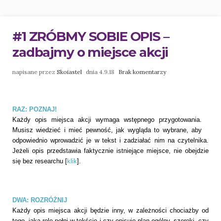
#1 ZRÓBMY SOBIE OPIS –
zadbajmy o miejsce akcji
napisane przez
Skoiastel
dnia 4.9.18
Brak komentarzy
RAZ: POZNAJ!
Każdy opis miejsca akcji wymaga wstępnego przygotowania.
Musisz wiedzieć i mieć pewność, jak wygląda to wybrane, aby
odpowiednio wprowadzić je w tekst i zadziałać nim na czytelnika.
Jeżeli opis przedstawia faktycznie istniejące miejsce, nie obejdzie
się bez researchu [
klik
].
DWA: ROZRÓŻNIJ
Każdy opis miejsca akcji będzie inny, w zależności chociażby od
tego, jaką rolę pełni w tekście i czy opisuje plan ogólny, szeroki, czy