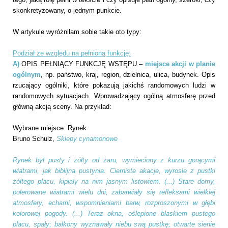
skonkretyzowany, o jednym punkcie.
W artykule wyróżniłam sobie takie oto typy:
Podział ze względu na pełnioną funkcję:
A)
OPIS PEŁNIĄCY FUNKCJĘ WSTĘPU –
miejsce akcji w planie
ogólnym
, np. państwo, kraj, region, dzielnica, ulica, budynek. Opis
rzucający ogólniki, które pokazują jakichś randomowych ludzi w
randomowych sytuacjach. Wprowadzający ogólną atmosferę przed
główną akcją sceny. Na przykład:
Wybrane miejsce: Rynek
Bruno Schulz,
Sklepy cynamonowe
Rynek był pusty i żółty od żaru, wymieciony z kurzu gorącymi
wiatrami, jak biblĳna pustynia. Cierniste akacje, wyrosłe z pustki
żółtego placu, kipiały na nim jasnym listowiem. (...) Stare domy,
polerowane wiatrami wielu dni, zabarwiały się refleksami wielkiej
atmosfery, echami, wspomnieniami barw, rozproszonymi w głębi
kolorowej pogody. (...) Teraz okna, oślepione blaskiem pustego
placu, spały; balkony wyznawały niebu swą pustkę; otwarte sienie