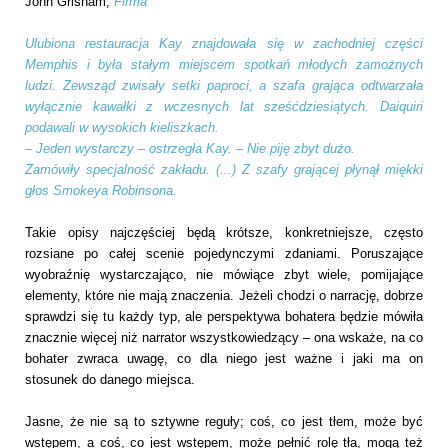
John Grisham,
Firma
Ulubiona restauracja Kay znajdowała się w zachodniej części
Memphis i była stałym miejscem spotkań młodych zamożnych
ludzi. Zewsząd zwisały setki paproci, a szafa grająca odtwarzała
wyłącznie kawałki z wczesnych lat sześćdziesiątych. Daiquiri
podawali w wysokich kieliszkach.
– Jeden wystarczy – ostrzegła Kay. – Nie piję zbyt dużo.
Zamówiły specjalność zakładu. (...) Z szafy grającej płynął miękki
głos Smokeya Robinsona.
Takie opisy najczęściej będą krótsze, konkretniejsze, często
rozsiane po całej scenie pojedynczymi zdaniami. Poruszające
wyobraźnię wystarczająco, nie mówiące zbyt wiele, pomijające
elementy, które nie mają znaczenia. Jeżeli chodzi o narrację, dobrze
sprawdzi się tu każdy typ, ale perspektywa bohatera będzie mówiła
znacznie więcej niż narrator wszystkowiedzący – ona wskaże, na co
bohater zwraca uwagę, co dla niego jest ważne i jaki ma on
stosunek do danego miejsca.
Jasne, że nie są to sztywne reguły; coś, co jest tłem, może być
wstępem, a coś, co jest wstępem, może pełnić rolę tła, mogą też