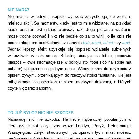
NIE NARAZ
Nie musisz w jednym akapicie wylewać wszystkiego, co wiesz o
miejscu akcji. Są momenty, kiedy jest to mile widziane, na przykład
kiedy bohater jest gdzieś pierwszy raz. Jego pierwsze wrażenie
może trochę potrwać i nikt nie będzie go za to winił, o ile opis nie
będzie akapitem poskładanym z samych
być
,
mieć
,
leżeć
czy
stać
.
Jednak lepszy efekt uzyskuje się poprzez wplatanie subtelnych
wskazówek w całą scenę. Bohater, siadając na fotelu, poprawia
płaszcz – dwie informacje (że w pokoju stoi fotel i co na sobie ma
bohater) upieczone na jednym ogniu. Wtedy mamy do czynienia z
opisem żywym, przenikającym do rzeczywistości fabularne. Nie jest
odbębnionym na poczekaniu spisem martwych dekoracji, o których
czytelnik zaraz zapomni.
TO JUŻ BYŁO? NIC NIE SZKODZI!
Naprawdę, nic nie szkodzi. Na liście najbardziej popularnych w
literaturze miast cały czas wiszą Londyn, Paryż, Petersburg i
Waszyngton. Dzięki stworzonych już opisach tych miast możesz
spróbować ułożyć własny, zobaczyć, na co zwracano już uwagę i co