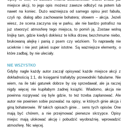
miejsce akcji, to jego opis możesz zawsze odłożyć na potem lub
nawet na koniec. Dużo ważniejsza od samego opisu jest fabuła,
czyli np. dialog albo zachowanie bohatera; słowem – akcja. Jeżeli
wiesz, że scena zaczyna się w parku, ale nie bardzo potrafisz na
już stworzyć atmosferę tego miejsca, to pomiń ją. Zostaw wolną
linijkę tam, gdzie kiedyś dokleisz te kilka drzew, bezchmurne niebo,
brukowaną alejkę i panią z psem czy wózkiem. To naprawdę nie
ucieknie i nie jest jakieś super istotne. Są ważniejsze elementy, o
które zadbaj, by nie uleciały.
NIE WSZYSTKO
Gdyby nagle każdy autor zaczął opisywać każde miejsce akcji z
dokładnością 1:1, do księgarnii trafiałyby przewodniki fabularne. Nie
wiem, na ile taki gatunek dobrze by się sprzedawał, ale ja raczej
nigdy więcej nie kupiłabym żadnej książki. Wiadomo, akcja nie
powinna rozgrywać się byle gdzie, to też trzeba zaplanować. Ale
autor nie powinien sobie pozwalać na opisy, w których ginie akcja i
giną bohaterowie. W takich opisach ginie… sens tych opisów. One
mają być chórem, a nie przejmować pierwsze skrzypce. Opisy
miejsc mają ulokować akcję i pobudzić wyobraźnię, wprowadzić
atmosferę. Nic więcej.