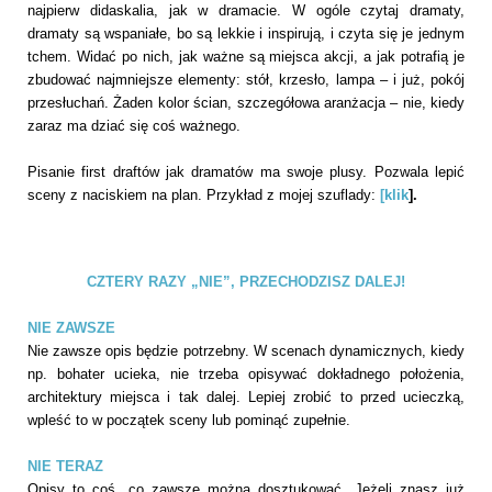
najpierw didaskalia, jak w dramacie. W ogóle czytaj dramaty,
dramaty są wspaniałe, bo są lekkie i inspirują, i czyta się je jednym
tchem. Widać po nich, jak ważne są miejsca akcji, a jak potrafią je
zbudować najmniejsze elementy: stół, krzesło, lampa – i już, pokój
przesłuchań. Żaden kolor ścian, szczegółowa aranżacja – nie, kiedy
zaraz ma dziać się coś ważnego.
Pisanie first draftów jak dramatów ma swoje plusy. Pozwala lepić
sceny z naciskiem na plan. Przykład z mojej szuflady:
[
klik
].
CZTERY RAZY „NIE”, PRZECHODZISZ DALEJ!
NIE ZAWSZE
Nie zawsze opis będzie potrzebny. W scenach dynamicznych, kiedy
np. bohater ucieka, nie trzeba opisywać dokładnego położenia,
architektury miejsca i tak dalej. Lepiej zrobić to przed ucieczką,
wpleść to w początek sceny lub pominąć zupełnie.
NIE TERAZ
Opisy to coś, co zawsze można dosztukować. Jeżeli znasz już