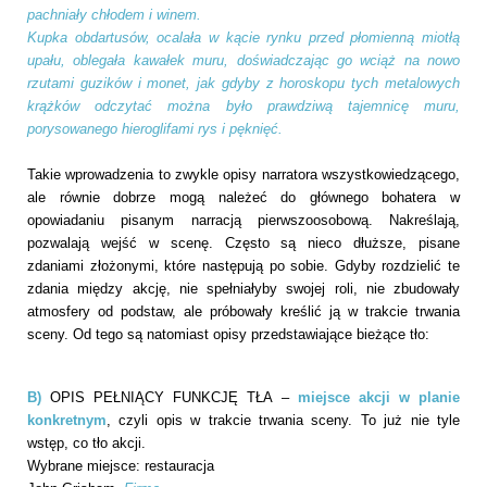
pachniały chłodem i winem.
Kupka obdartusów, ocalała w kącie rynku przed płomienną miotłą
upału, oblegała kawałek muru, doświadczając go wciąż na nowo
rzutami guzików i monet, jak gdyby z horoskopu tych metalowych
krążków odczytać można było prawǳiwą tajemnicę muru,
porysowanego hieroglifami rys i pęknięć.
Takie wprowadzenia to zwykle opisy narratora wszystkowiedzącego,
ale równie dobrze mogą należeć do głównego bohatera w
opowiadaniu pisanym narracją pierwszoosobową. Nakreślają,
pozwalają wejść w scenę. Często są nieco dłuższe, pisane
zdaniami złożonymi, które następują po sobie. Gdyby rozdzielić te
zdania między akcję, nie spełniałyby swojej roli, nie zbudowały
atmosfery od podstaw, ale próbowały kreślić ją w trakcie trwania
sceny. Od tego są natomiast opisy przedstawiające bieżące tło:
B)
OPIS PEŁNIĄCY FUNKCJĘ TŁA –
miejsce akcji w planie
konkretnym
, czyli opis w trakcie trwania sceny. To już nie tyle
wstęp, co tło akcji.
Wybrane miejsce: restauracja