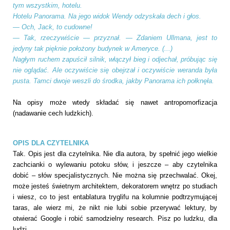
tym wszystkim, hotelu.
Hotelu Panorama. Na jego widok Wendy odzyskała dech i głos.
— Och, Jack, to cudowne!
— Tak, rzeczywiście — przyznał. — Zdaniem Ullmana, jest to
jedyny tak pięknie położony budynek w Ameryce. (...)
Nagłym ruchem zapuścił silnik, włączył bieg i odjechał, próbując się
nie oglądać. Ale oczywiście się obejrzał i oczywiście weranda była
pusta. Tamci dwoje weszli do środka, jakby Panorama ich połknęła.
Na opisy może wtedy składać się nawet antropomorfizacja
(nadawanie cech ludzkich).
OPIS DLA CZYTELNIKA
Tak. Opis jest dla czytelnika. Nie dla autora, by spełnić jego wielkie
zachcianki o wylewaniu potoku słów, i jeszcze – aby czytelnika
dobić – słów specjalistycznych. Nie można się przechwalać. Okej,
może jesteś świetnym architektem, dekoratorem wnętrz po studiach
i wiesz, co to jest entablatura tryglifu na kolumnie podtrzymującej
taras, ale wierz mi, że nikt nie lubi sobie przerywać lektury, by
otwierać Google i robić samodzielny research. Pisz po ludzku, dla
ludzi.