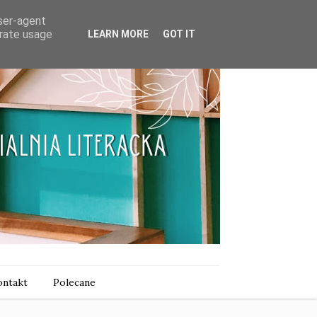
user-agent
erate usage
LEARN MORE
GOT IT
ntakt
Polecane