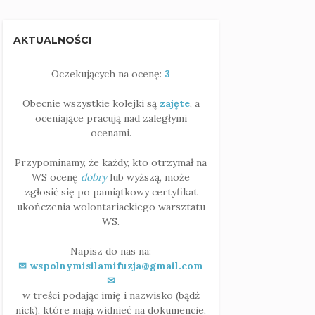
AKTUALNOŚCI
Oczekujących na ocenę:
3
Obecnie wszystkie kolejki są
zajęte
, a
oceniające pracują nad zaległymi
ocenami.
Przypominamy, że każdy, kto otrzymał na
WS ocenę
dobry
lub wyższą, może
zgłosić się po pamiątkowy certyfikat
ukończenia wolontariackiego warsztatu
WS.
Napisz do nas na:
✉ wspolnymisilamifuzja@gmail.com
✉
w treści podając imię i nazwisko (bądź
nick), które mają widnieć na dokumencie,