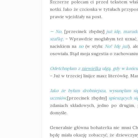
Szczerze polecam ci przed tekstem właśc
notki. Jako że czcionka w tytułach przypom
prawie wjeżdżały na post.
— No,
[przecinek zbędny]
już idę, marudo
szafkę.
– Wprawdzie mogłabym też uznać, ż
naciskiem na
no
(w stylu:
No! Idę już
), a
osowiała. Stąd moja sugestia o zachowaniu 
Odetchnęłam z
niewielka
ulgą, gdy w końcu
– Już w trzeciej linijce masz literówkę. M
Jako że byłam drobniejsza, wysunęłam si
uczniów,
[przecinek zbędny]
spieszących si
zdaniach składowych, jedno po drugim,
domyśle.
Generalnie główna bohaterka nie musi Ch
będę miała okazję zobaczyć, że dziewczyny