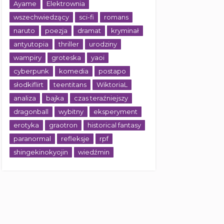
Ayame
Elektrownia
wszechwiedzący
sci-fi
romans
naruto
poezja
dramat
kryminał
antyutopia
thriller
urodziny
wampiry
groteska
yaoi
cyberpunk
komedia
postapo
słodkiflirt
teentitans
WiktoriaL
analiza
bajka
czas teraźniejszy
dragonball
wybitny
eksperyment
erotyka
graotron
historical fantasy
paranormal
refleksje
rpf
shingekinokyojin
wiedźmin