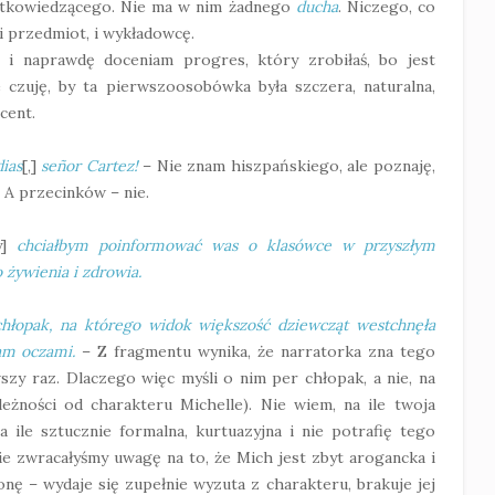
stkowiedzącego. Nie ma w nim żadnego
ducha
. Niczego, co
i przedmiot, i wykładowcę.
, i naprawdę doceniam progres, który zrobiłaś, bo jest
e czuję, by ta pierwszoosobówka była szczera, naturalna,
ocent.
ias
[,]
señor Cartez!
– Nie znam hiszpańskiego, ale poznaję,
 A przecinków – nie.
y]
chciałbym poinformować was o klasówce w przyszłym
 żywienia i zdrowia.
chłopak, na którego widok większość dziewcząt westchnęła
łam oczami.
– Z fragmentu wynika, że narratorka zna tego
szy raz. Dlaczego więc myśli o nim per chłopak, a nie, na
eżności od charakteru Michelle). Nie wiem, na ile twoja
a ile sztucznie formalna, kurtuazyjna i nie potrafię tego
e zwracałyśmy uwagę na to, że Mich jest zbyt arogancka i
ronę – wydaje się zupełnie wyzuta z charakteru, brakuje jej