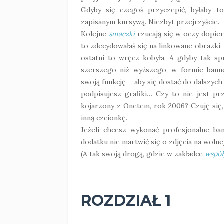
Gdyby się czegoś przyczepić, byłaby 
zapisanym kursywą. Niezbyt przejrzyście.
Kolejne
smaczki
rzucają się w oczy dopier
to zdecydowałaś się na linkowane obrazki, 
ostatni to wręcz kobyła. A gdyby tak sp
szerszego niż wyższego, w formie banne
swoją funkcję – aby się dostać do dalszych
podpisujesz grafiki… Czy to nie jest pr
kojarzony z Onetem, rok 2006? Czuję się,
inną czcionkę.
Jeżeli chcesz wykonać profesjonalne ba
dodatku nie martwić się o zdjęcia na wolnej
(A tak swoją drogą, gdzie w zakładce
współ
ROZDZIAŁ 1