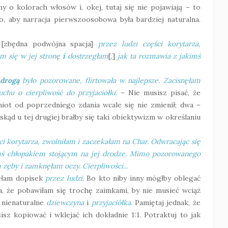
y o kolorach włosów i, okej, tutaj się nie pojawiają – to
o, aby narracja pierwszoosobowa była bardziej naturalna.
j
[zbędna podwójna spacja]
przez ludzi części korytarza,
m się w jej stronę
i
dostrzegłam
[,]
jak ta rozmawia z jakimś
ą
drogą
było pozorowane, flirtowała w najlepsze. Zacisnęłam
hu o cierpliwość do przyjaciółki.
– Nie musisz pisać, że
miot od poprzedniego zdania wcale się nie zmienił; dwa –
kąd u tej drugiej brałby się taki obiektywizm w określaniu
ci korytarza, zwolniłam i zaczekałam na Char. Odwracając się
imś chłopakiem stojącym na jej drodze. Mimo pozorowanego
 zęby i zamknęłam oczy. Cierpliwości...
ięłam dopisek
przez ludzi
. Bo kto niby inny mógłby oblegać
a, że pobawiłam się trochę zaimkami, by nie musieć wciąż
 nienaturalne
dziewczyna
i
przyjaciółka
.
Pamiętaj jednak, że
isz kopiować i wklejać ich dokładnie 1:1. Potraktuj to jak