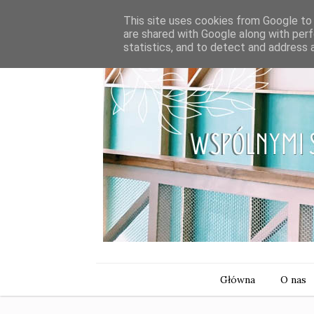
This site uses cookies from Google to d
are shared with Google along with perf
statistics, and to detect and address 
Główna
O nas