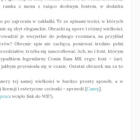
to ramka z menu z rażąco drobnym fontem, w dodatku
o po zajrzeniu w zakładki. Te ze spisami treści, w których
nie są zbyt eleganckie. Obrazki są spore i różnej wielkości,
rowadzić je wszystkie do jednego rozmiaru, na przykład
rów? Obecnie spis nie zachęca, ponieważ średnio pełni
 rozdziałów, trzeba się nascrollować. Ach, no i font, którym
zypadkiem legendarny Comis Sans MS, ergo: font – żart,
 jakbym przeniosła się w czasie. Ostatni obrazek ma za to
nnery tej samej wielkości w bardzo prosty sposób, a w
 licencji i estetyczne czcionki – sprawdź [
Canvę
]
.
praca
wcięło link do WS?).