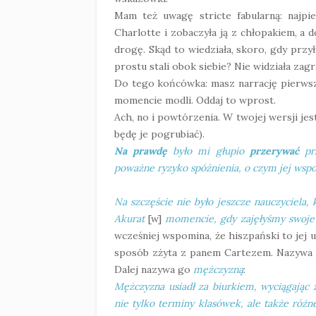
Mam też uwagę stricte fabularną: najpi
Charlotte i zobaczyła ją z chłopakiem, a 
drogę. Skąd to wiedziała, skoro, gdy przy
prostu stali obok siebie? Nie widziała zag
Do tego końcówka: masz narrację pierwsz
momencie modli. Oddaj to wprost.
Ach, no i powtórzenia. W twojej wersji jes
będę je pogrubiać).
Na prawdę
było mi głupio
przerywać
pr
poważne ryzyko spóźnienia, o czym jej wsp
Na szczęście nie było jeszcze nauczyciela, 
Akurat
[w]
momencie, gdy zajęłyśmy swoje 
wcześniej wspomina, że hiszpański to jej u
sposób zżyta z panem Cartezem. Nazywa g
Dalej nazywa go
mężczyzną
:
Mężczyzna usiadł za biurkiem, wyciągając z
nie tylko terminy klasówek, ale także różne