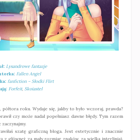
[211] OCENA
uł:
Lysandrowe fantazje
utorka:
Fallen Angel
ka:
fanfiction – Słodki Flirt
ają:
Forfeit
,
Skoiastel
h, półtora roku. Wydaje się, jakby to było wczoraj, prawda?
prawił czy może nadal popełniasz dawne błędy. Tym razem
c zaczynajmy.
wiłaś szatę graficzną bloga. Jest estetycznie i znacznie
ą z głównej; za mały rozmiar znaków, za wielka interlinia).