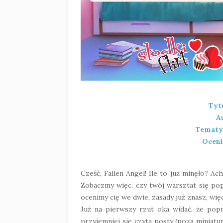
Tyt
A
Tematy
Oceni
Cześć, Fallen Angel! Ile to już minęło? Ac
Zobaczmy więc, czy twój warsztat się po
ocenimy cię we dwie, zasady już znasz, wię
Już na pierwszy rzut oka widać, że popra
przyjemniej się czyta posty (poza miniatur