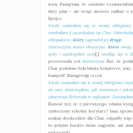
scen. Pamiętam, że ostatnio rozmawiałyśm
duży plus – ale wciąż możesz zadbać o t
Spójrz:
Kiedy znalazłam się w mniej oblegane
zwolniłam
i
zaczekałam na Char. Odwróciła
chłopakiem,
który
zagrodził jej
drogę
.
Dziewczyna mimo oburzenia,
które
swoj
zęby i
zamknęłam oczy
[,]
modląc się w duc
pozorowała coś
dziewczyna
. Raz, że pod
Char podobno była bliska bohaterce, więc s
kumpeli? Zasugeruję ci coś:
Kiedy znalazłam się w mniej obleganej częś
do niej, dostrzegłam, jak rozmawia z jak
oburzenia flirtowała w najlepsze. Zacisnęłam
Zauważ też, że z pierwszego zdania wyc
zatłoczony szkolny korytarz? Inna spraw
szukać dookreśleń dla Char, odpadły więc
to jedynie bardzo luźne sugestie; nie mus
wskazówki.