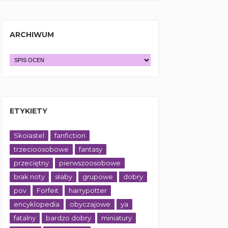
ARCHIWUM
ETYKIETY
Skoiastel
fanfiction
trzecioosobowe
fantasy
przeciętny
pierwszoosobowe
brak noty
słaby
grupowe
dobry
pov
Forfeit
harrypotter
encyklopedia
obyczajowe
ya
fatalny
bardzo dobry
miniatury