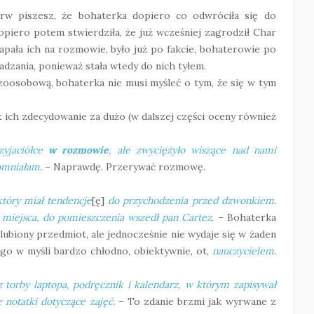
erw piszesz, że bohaterka dopiero co odwróciła się do
dopiero potem stwierdziła, że już wcześniej zagrodził Char
łapała ich na rozmowie, było już po fakcie, bohaterowie po
radzania, ponieważ stała wtedy do nich tyłem.
oosobową, bohaterka nie musi myśleć o tym, że się w tym
t ich zdecydowanie za dużo (w dalszej części oceny również
zyjaciółce
w rozmowie
, ale zwyciężyło wiszące nad nami
omniałam.
– Naprawdę. Przerywać rozmowę.
który miał tendencj
e
[ę]
do przychodzenia przed dzwonkiem.
miejsca, do pomieszczenia wszedł pan Cartez.
– Bohaterka
lubiony przedmiot, ale jednocześnie nie wydaje się w żaden
o w myśli bardzo chłodno, obiektywnie, ot,
nauczycielem
.
 torby laptopa, podręcznik i kalendarz, w którym zapisywał
 notatki dotyczące zajęć.
– To zdanie brzmi jak wyrwane z