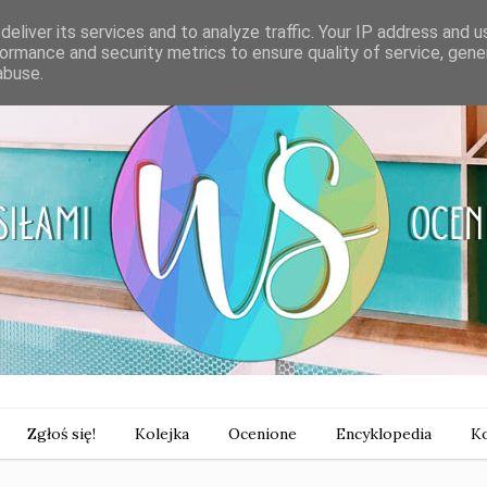
eliver its services and to analyze traffic. Your IP address and 
ormance and security metrics to ensure quality of service, gen
abuse.
Zgłoś się!
Kolejka
Ocenione
Encyklopedia
Ko