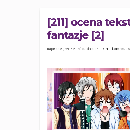
[211] ocena tek
fantazje [2]
napisane przez
Forfeit
dnia 1.5.20
4 – komentar