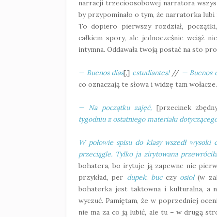
narracji trzecioosobowej narratora wszy
by przypominało o tym, że narratorka lubi 
To dopiero pierwszy rozdział, początki
całkiem spory, ale jednocześnie wciąż ni
intymna. Oddawała twoją postać na sto pr
— Buenos dias
[,]
estudiantes!
//
—
Buenos d
co oznaczają te słowa i widzę tam wołacze.
— Na początku zajęć,
[przecinek zbędn
tygodniu z ostatniego materiału dotyczącego
W połowie spisu do klasy wszedł wysoki 
przeciągle. Tylko ja zirytowana przewróci
bohatera, bo irytuje ją zapewne nie pierw
przykład, per
dupek
,
buc
czy
osioł
(w zal
bohaterka jest taktowna i kulturalna, a n
wyczuć. Pamiętam, że w poprzedniej oceni
nie ma za co ją lubić, ale tu – w drugą st