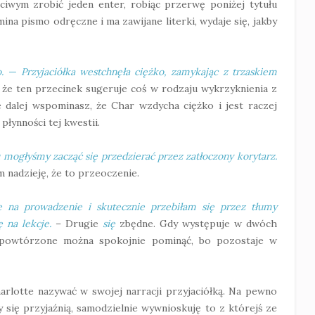
iwym zrobić jeden enter, robiąc przerwę poniżej tytułu
ina pismo odręczne i ma zawijane literki, wydaje się, jakby
. — Przyjaciółka westchnęła ciężko, zamykając z trzaskiem
e ten przecinek sugeruje coś w rodzaju wykrzyknienia z
le dalej wspominasz, że Char wzdycha ciężko i jest raczej
płynności tej kwestii.
 mogłyśmy zacząć się przedzierać przez zatłoczony korytarz.
am nadzieję, że to przeoczenie.
ę na prowadzenie i skutecznie przebiłam się przez tłumy
ę na lekcje.
– Drugie
się
zbędne. Gdy występuje w dwóch
 powtórzone można spokojnie pominąć, bo pozostaje w
arlotte nazywać w swojej narracji przyjaciółką. Na pewno
 się przyjaźnią, samodzielnie wywnioskuję to z którejś ze