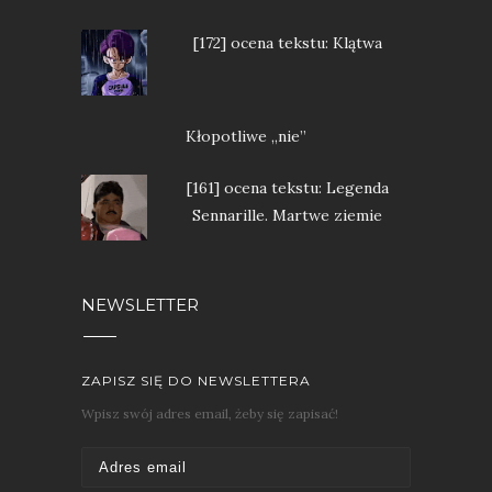
[172] ocena tekstu: Klątwa
Kłopotliwe „nie”
[161] ocena tekstu: Legenda
Sennarille. Martwe ziemie
NEWSLETTER
ZAPISZ SIĘ DO NEWSLETTERA
Wpisz swój adres email, żeby się zapisać!