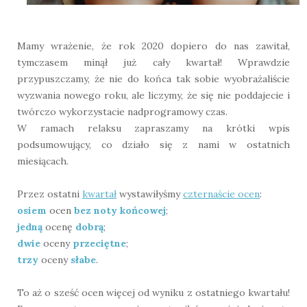
Mamy wrażenie, że rok 2020 dopiero do nas zawitał,
tymczasem minął już cały kwartał! Wprawdzie
przypuszczamy, że nie do końca tak sobie wyobrażaliście
wyzwania nowego roku, ale liczymy, że się nie poddajecie i
twórczo wykorzystacie nadprogramowy czas.
W ramach relaksu zapraszamy na krótki wpis
podsumowujący, co działo się z nami w ostatnich
miesiącach.
Przez ostatni
kwartał
wystawiłyśmy
czternaście ocen
:
osiem
ocen
bez noty końcowej
;
jedną
ocenę
dobrą
;
dwie
oceny
przeciętne
;
trzy
oceny
słabe
.
To aż o sześć ocen więcej od wyniku z ostatniego kwartału!