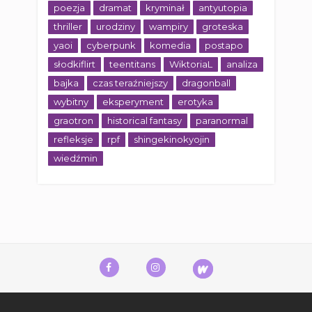
poezja
dramat
kryminał
antyutopia
thriller
urodziny
wampiry
groteska
yaoi
cyberpunk
komedia
postapo
słodkiflirt
teentitans
WiktoriaL
analiza
bajka
czas teraźniejszy
dragonball
wybitny
eksperyment
erotyka
graotron
historical fantasy
paranormal
refleksje
rpf
shingekinokyojin
wiedźmin