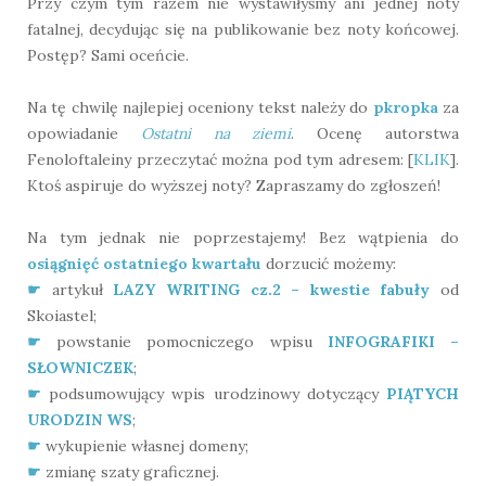
Przy czym tym razem nie wystawiłyśmy ani jednej noty
fatalnej, decydując się na publikowanie bez noty końcowej.
Postęp? Sami oceńcie.
Na tę chwilę najlepiej oceniony tekst należy do
pkropka
za
opowiadanie
Ostatni na ziemi
. Ocenę autorstwa
Fenoloftaleiny przeczytać można pod tym adresem: [
KLIK
].
Ktoś aspiruje do wyższej noty? Zapraszamy do zgłoszeń!
Na tym jednak nie poprzestajemy! Bez wątpienia do
osiągnięć ostatniego kwartału
dorzucić możemy:
☛
artykuł
LAZY WRITING cz.2 – kwestie fabuły
od
Skoiastel;
☛
powstanie pomocniczego wpisu
INFOGRAFIKI –
SŁOWNICZEK
;
☛
podsumowujący wpis urodzinowy dotyczący
PIĄTYCH
URODZIN WS
;
☛
wykupienie własnej domeny;
☛
zmianę szaty graficznej.