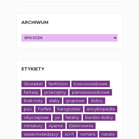
ARCHIWUM
ETYKIETY
Skoiastel
fanfiction
trzecioosobowe
fantasy
przeciętny
pierwszoosobowe
brak noty
słaby
grupowe
dobry
pov
Forfeit
harrypotter
encyklopedia
obyczajowe
ya
fatalny
bardzo dobry
miniatury
Ayame
Elektrownia
wszechwiedzący
sci-fi
romans
naruto