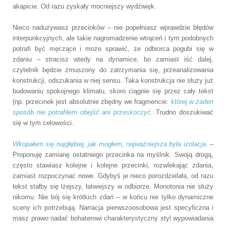
akapicie. Od razu zyskały mocniejszy wydźwięk.
Nieco nadużywasz przecinków – nie popełniasz wprawdzie błędów
interpunkcyjnych, ale takie nagromadzenie wtrąceń i tym podobnych
potrafi być męczące i może sprawić, że odbiorca pogubi się w
zdaniu – stracisz wtedy na dynamice, bo zamiast iść dalej,
czytelnik będzie zmuszony do zatrzymania się, przeanalizowania
konstrukcji, odszukania w niej sensu. Taka konstrukcja nie służy już
budowaniu spokojnego klimatu, skoro ciągnie się przez cały tekst
(np. przecinek jest absolutnie zbędny we fragmencie:
której w żaden
sposób nie potrafiłem obejść ani przeskoczyć
. Trudno doszukiwać
się w tym celowości.
Wkopałem się najgłębiej, jak mogłem, najważniejsza była izolacja.
–
Proponuję zamianę ostatniego przecinka na myślnik. Swoją drogą,
często stawiasz kolejne i kolejne przecinki, rozwlekając zdania,
zamiast rozpoczynać nowe. Gdybyś je nieco porozdzielała, od razu
tekst stałby się lżejszy, łatwiejszy w odbiorze. Monotonia nie służy
nikomu. Nie bój się krótkich zdań – w końcu nie tylko dynamiczne
sceny ich potrzebują. Narracja pierwszoosobowa jest specyficzna i
masz prawo nadać bohaterowi charakterystyczny styl wypowiadania