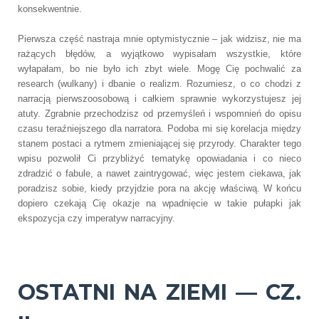
konsekwentnie.
Pierwsza część nastraja mnie optymistycznie – jak widzisz, nie ma
rażących błędów, a wyjątkowo wypisałam wszystkie, które
wyłapałam, bo nie było ich zbyt wiele. Mogę Cię pochwalić za
research (wulkany) i dbanie o realizm. Rozumiesz, o co chodzi z
narracją pierwszoosobową i całkiem sprawnie wykorzystujesz jej
atuty. Zgrabnie przechodzisz od przemyśleń i wspomnień do opisu
czasu teraźniejszego dla narratora. Podoba mi się korelacja między
stanem postaci a rytmem zmieniającej się przyrody. Charakter tego
wpisu pozwolił Ci przybliżyć tematykę opowiadania i co nieco
zdradzić o fabule, a nawet zaintrygować, więc jestem ciekawa, jak
poradzisz sobie, kiedy przyjdzie pora na akcję właściwą. W końcu
dopiero czekają Cię okazje na wpadnięcie w takie pułapki jak
ekspozycja czy imperatyw narracyjny.
OSTATNI NA ZIEMI — CZ.