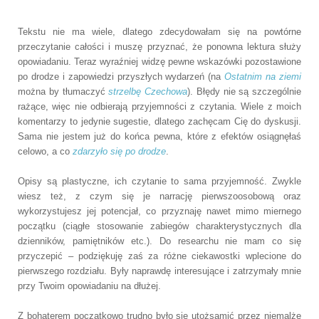
Tekstu
nie ma wiele, dlatego zdecydowałam się na powtórne
przeczytanie całości i muszę przyznać, że ponowna lektura służy
opowiadaniu. Teraz wyraźniej widzę pewne wskazówki pozostawione
po drodze i zapowiedzi przyszłych wydarzeń (na
Ostatnim na ziemi
można by tłumaczyć
strzelbę Czechowa
). Błędy nie są szczególnie
rażące, więc nie odbierają przyjemności z czytania. Wiele z moich
komentarzy to jedynie sugestie, dlatego zachęcam Cię do dyskusji.
Sama nie jestem już do końca pewna, które z efektów osiągnęłaś
celowo, a co
zdarzyło się po drodze
.
Opisy są plastyczne, ich czytanie to sama przyjemność. Zwykle
wiesz też, z czym się je narrację pierwszoosobową oraz
wykorzystujesz jej potencjał, co przyznaję nawet mimo miernego
początku (ciągłe stosowanie zabiegów charakterystycznych dla
dzienników, pamiętników etc.). Do researchu nie mam co się
przyczepić – podziękuję zaś za różne ciekawostki wplecione do
pierwszego rozdziału. Były naprawdę interesujące i zatrzymały mnie
przy Twoim opowiadaniu na dłużej.
Z bohaterem początkowo trudno było się utożsamić przez niemalże