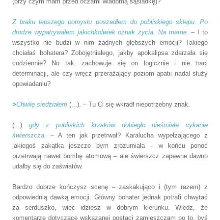
(przy czym mam przed oczami wiadomą sąsiadkę)?
Z braku lepszego pomysłu poszedłem do pobliskiego sklepu. Po
drodze wypatrywałem jakichkolwiek oznak życia. Na marne.
– I to
wszystko nie budzi w nim żadnych głębszych emocji? Takiego
chciałaś bohatera? Zobojętniałego, jakby apokalipsa zdarzała się
codziennie? No tak, zachowuje się on logicznie i nie traci
determinacji, ale czy wręcz przerażający poziom apatii nadal służy
opowiadaniu?
>
Chwilę siedziałem
(...). – Tu Ci się wkradł niepotrzebny znak.
(...)
gdy z pobliskich krzaków dobiegło nieśmiałe cykanie
świerszcza.
– A ten jak przetrwał? Karalucha wypełzającego z
jakiegoś zakątka jeszcze bym zrozumiała – w końcu ponoć
przetrwają nawet bombę atomową – ale świerszcz zapewne dawno
udałby się do zaświatów.
Bardzo dobrze kończysz scenę – zaskakująco i (tym razem) z
odpowiednią dawką emocji. Główny bohater jednak potrafi chwytać
za serduszko, więc idziesz w dobrym kierunku. Wiedz, że
komentarze dotyczące wskazanej postaci zamieszczam po to, byś