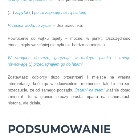
(...)
zapytał
(,)
po co zapisuję naszą historię.
Przecież woda
,
to życie.
– Bez przecinka.
Powrócenie do wątku tapety – mocne, w punkt. Oszczędność
emocji nigdy wcześniej nie była tak bardzo na miejscu.
W strugach deszczu, grzęznąc w mokrym piasku i tracąc
równowagę
(,)
przeciągnąłem go do latarni.
Zostawiasz odbiorcy dużo przestrzeni i miejsce na własną
interpretację, kończąc w odpowiednim momencie, tak że ma się
przeczucie, że od samego początku
Ostatni na ziemi
właśnie dotąd
zmierzał. To w gruncie rzeczy prosta, oparta na schematach
historia, ale działa.
PODSUMOWANIE