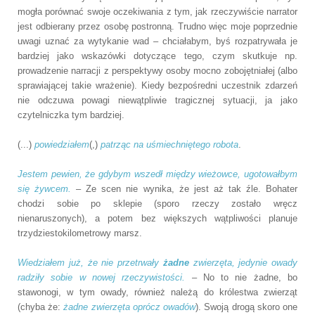
mogła porównać swoje oczekiwania z tym, jak rzeczywiście narrator
jest odbierany przez osobę postronną. Trudno więc moje poprzednie
uwagi uznać za wytykanie wad – chciałabym, byś rozpatrywała je
bardziej jako wskazówki dotyczące tego, czym skutkuje np.
prowadzenie narracji z perspektywy osoby mocno zobojętniałej (albo
sprawiającej takie wrażenie). Kiedy bezpośredni uczestnik zdarzeń
nie odczuwa powagi niewątpliwie tragicznej sytuacji, ja jako
czytelniczka tym bardziej.
(...)
powiedziałem
(,)
patrząc na uśmiechniętego robota
.
Jestem pewien, że gdybym wszedł między wieżowce, ugotowałbym
się żywcem.
– Ze scen nie wynika, że jest aż tak źle. Bohater
chodzi sobie po sklepie (sporo rzeczy zostało wręcz
nienaruszonych), a potem bez większych wątpliwości planuje
trzydziestokilometrowy marsz.
Wiedziałem już, że nie przetrwały
żadne
zwierzęta, jedynie owady
radziły sobie w nowej rzeczywistości.
– No to nie żadne, bo
stawonogi, w tym owady, również należą do królestwa zwierząt
(chyba że:
żadne zwierzęta oprócz owadów
). Swoją drogą skoro one