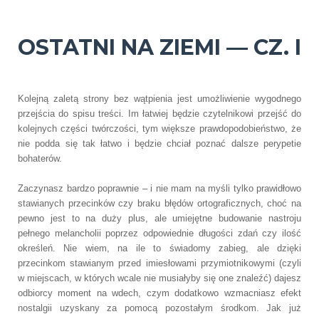
OSTATNI NA ZIEMI — CZ. I
Kolejną zaletą strony bez wątpienia jest umożliwienie wygodnego
przejścia do spisu treści. Im łatwiej będzie czytelnikowi przejść do
kolejnych części twórczości, tym większe prawdopodobieństwo, że
nie podda się tak łatwo i będzie chciał poznać dalsze perypetie
bohaterów.
Zaczynasz bardzo poprawnie – i nie mam na myśli tylko prawidłowo
stawianych przecinków czy braku błędów ortograficznych, choć na
pewno jest to na duży plus, ale umiejętne budowanie nastroju
pełnego melancholii poprzez odpowiednie długości zdań czy ilość
określeń. Nie wiem, na ile to świadomy zabieg, ale dzięki
przecinkom stawianym przed imiesłowami przymiotnikowymi (czyli
w miejscach, w których wcale nie musiałyby się one znaleźć) dajesz
odbiorcy moment na wdech, czym dodatkowo wzmacniasz efekt
nostalgii uzyskany za pomocą pozostałym środkom. Jak już