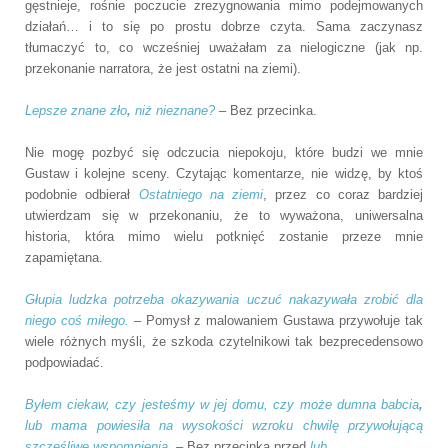
gęstnieje, rośnie poczucie zrezygnowania mimo podejmowanych
działań… i to się po prostu dobrze czyta. Sama zaczynasz
tłumaczyć to, co wcześniej uważałam za nielogiczne (jak np.
przekonanie narratora, że jest ostatni na ziemi).
Lepsze znane zło
,
niż nieznane?
– Bez przecinka.
Nie mogę pozbyć się odczucia niepokoju, które budzi we mnie
Gustaw i kolejne sceny. Czytając komentarze, nie widzę, by ktoś
podobnie odbierał
Ostatniego na ziemi
, przez co coraz bardziej
utwierdzam się w przekonaniu, że to wyważona, uniwersalna
historia, która mimo wielu potknięć zostanie przeze mnie
zapamiętana.
Głupia ludzka potrzeba okazywania uczuć nakazywała zrobić dla
niego coś miłego.
– Pomysł z malowaniem Gustawa przywołuje tak
wiele różnych myśli, że szkoda czytelnikowi
tak bezprecedensowo
podpowiadać.
Byłem ciekaw, czy jesteśmy w jej domu, czy może dumna babcia
,
lub mama powiesiła na wysokości wzroku chwilę przywołującą
szczęśliwe wspomnienia.
– Bez przecinka przed
lub
.