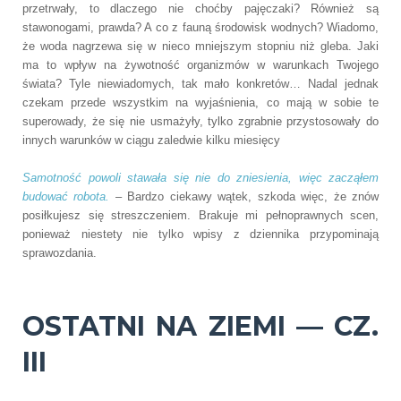
przetrwały, to dlaczego nie choćby pajęczaki? Również są
stawonogami, prawda? A co z fauną środowisk wodnych? Wiadomo,
że woda nagrzewa się w nieco mniejszym stopniu niż gleba. Jaki
ma to wpływ na żywotność organizmów w warunkach Twojego
świata? Tyle niewiadomych, tak mało konkretów… Nadal jednak
czekam przede wszystkim na wyjaśnienia, co mają w sobie te
superowady, że się nie usmażyły, tylko zgrabnie przystosowały do
innych warunków w ciągu zaledwie kilku miesięcy
Samotność powoli stawała się nie do zniesienia, więc zacząłem
budować robota.
– Bardzo ciekawy wątek, szkoda więc, że znów
posiłkujesz się streszczeniem. Brakuje mi pełnoprawnych scen,
ponieważ niestety nie tylko wpisy z dziennika przypominają
sprawozdania.
OSTATNI NA ZIEMI — CZ.
III