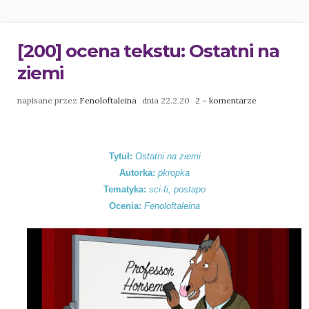
[200] ocena tekstu: Ostatni na
ziemi
napisane przez
Fenoloftaleina
dnia 22.2.20
2 – komentarze
Tytuł:
Ostatni na ziemi
Autorka:
pkropka
Tematyka:
sci-fi, postapo
Ocenia:
Fenoloftaleina