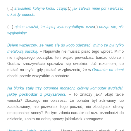
(...)
stawiałem kolejne kroki, czując
(,)
jak zalewa mnie pot i walcząc
o każdy oddech.
(...)
ojciec uważał, że lepiej wykorzystałbym czas
(,)
ucząc się, niż
wygłupiając.
Byłem wdzięczny, że mam się do kogo odezwać, mimo że był tylko
metalową puszką.
– Naprawdę nie musisz pisać tego wprost. Mimo
nie najlepszego początku, ten wątek prowadzisz bardzo dobrze i
Gustaw rzeczywiście sprawdza się świetnie. Już rozumiem, co
miałaś na myśli, gdy pisałaś w zgłoszeniu, że w
Ostatnim na ziemi
chodzi przede wszystkim o bohatera.
Na biurku stały trzy ogromne monitory, główny komputer wyglądał,
jakby pochodził z przyszłości
.
– To znaczy jak? Skąd takie
wnioski? Dlaczego nie opiszesz, że bohater był zdziwiony lub
zaciekawiony, nie pozwolisz tego poczuć, nie zbudujesz strony
emocjonalnej sceny? Po tym zdaniu narrator od razu przechodzi do
działania, zanim na dobrą sprawę jakkolwiek zareagował.