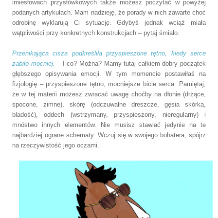
imiesłowach przysłówkowych także możesz poczytać w powyżej
podanych artykułach. Mam nadzieję, że porady w nich zawarte choć
odrobinę wyklarują Ci sytuację. Gdybyś jednak wciąż miała
wątpliwości przy konkretnych konstrukcjach – pytaj śmiało.
Przenikająca cisza podkreśliła przyspieszone tętno, kiedy serce
zabiło mocniej.
– I co? Można? Mamy tutaj całkiem dobry początek
głębszego opisywania emocji. W tym momencie postawiłaś na
fizjologię – przyspieszone tętno, mocniejsze bicie serca. Pamiętaj,
że w tej materii możesz zwracać uwagę choćby na dłonie (drżące,
spocone, zimne), skórę (odczuwalne dreszcze, gęsia skórka,
bladość), oddech (wstrzymany, przyspieszony, nieregularny) i
mnóstwo innych elementów. Nie musisz stawiać jedynie na te
najbardziej ograne schematy. Wczuj się w swojego bohatera, spójrz
na rzeczywistość jego oczami.