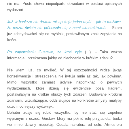
nie ma. Puste słowa niepodparte dowodami w postaci opisanych
wydarzeń.
Już w bunkrze nie dawała mi spokoju jedna myśl – jak to możliwe,
że reszta świata nie próbowała się z nami skontaktować
.
– Skoro
już zdecydowałaś się na myślnik, postawiłabym znak zapytania na
końcu.
Po zapewnieniu Gustawa, że ktoś żyje
(...). – Taka ważna
informacja i przekazana jakby od niechcenia w krótkim zdaniu?
Nie wiem już, co myśleć. W tej oszczędności widzę jakąś
konsekwencję i streszczenia nie irytują mnie aż tak, jak powinny.
Mimo wszystko zamiast jedynie napomknąć o pewnych
wydarzeniach, które dzieją się ewidentnie poza kadrem,
postawiłabym na krótkie obrazy tych zdarzeń. Budowane krótkimi
zdaniami, wizualizujące, oddziałujące na konkretne zmysły miałyby
dużo mocniejszy wydźwięk.
Bohater zdaje się robić wszystko, by nie stać się zupełnie
wypranym z uczuć. Gustaw, który ma pełnić rolę przyjaciela, budzi
we mnie dziwny niepokój. Oddala narratora od celu. Atmosfera