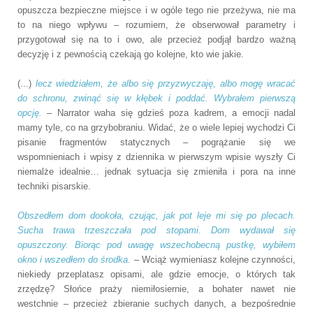
opuszcza bezpieczne miejsce i w ogóle tego nie przeżywa, nie ma
to na niego wpływu – rozumiem, że obserwował parametry i
przygotował się na to i owo, ale przecież podjął bardzo ważną
decyzję i z pewnością czekają go kolejne, kto wie jakie.
(...)
lecz wiedziałem, że albo się przyzwyczaję, albo mogę wracać
do schronu, zwinąć się w kłębek i poddać. Wybrałem pierwszą
opcję.
– Narrator waha się gdzieś poza kadrem, a emocji nadal
mamy tyle, co na grzybobraniu. Widać, że o wiele lepiej wychodzi Ci
pisanie fragmentów
statycznych – pogrążanie się we
wspomnieniach i wpisy
z dziennika w pierwszym wpisie wyszły Ci
niemalże idealnie… jednak sytuacja się zmieniła i pora na inne
techniki pisarskie.
Obszedłem dom dookoła, czując, jak pot leje mi się po plecach.
Sucha trawa trzeszczała pod stopami. Dom wydawał się
opuszczony. Biorąc pod uwagę wszechobecną pustkę, wybiłem
okno i wszedłem do środka.
– Wciąż wymieniasz kolejne czynności,
niekiedy przeplatasz opisami, ale gdzie emocje, o których tak
zrzędzę? Słońce praży niemiłosiernie, a bohater nawet nie
westchnie – przecież
zbieranie suchych danych, a bezpośrednie