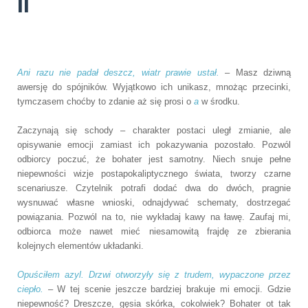
II
Ani razu nie padał deszcz, wiatr prawie ustał.
– Masz dziwną
awersję do spójników. Wyjątkowo ich unikasz, mnożąc przecinki,
tymczasem choćby to zdanie aż się prosi o
a
w środku.
Zaczynają się schody – charakter postaci uległ zmianie, ale
opisywanie emocji zamiast ich pokazywania pozostało. Pozwól
odbiorcy poczuć, że bohater jest samotny. Niech snuje pełne
niepewności wizje postapokaliptycznego świata, tworzy czarne
scenariusze. Czytelnik potrafi dodać dwa do dwóch, pragnie
wysnuwać własne wnioski, odnajdywać schematy, dostrzegać
powiązania. Pozwól na to, nie wykładaj kawy na ławę. Zaufaj mi,
odbiorca może nawet mieć niesamowitą frajdę ze zbierania
kolejnych elementów układanki.
Opuściłem azyl. Drzwi otworzyły się z trudem, wypaczone przez
ciepło.
– W tej scenie jeszcze bardziej brakuje mi emocji. Gdzie
niepewność? Dreszcze, gęsia skórka, cokolwiek? Bohater ot tak