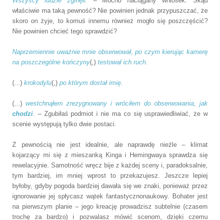
Wszyscy ludzie zginęli.
– Mocno naciągany wniosek. Skąd
właściwie ma taką pewność? Nie powinien jednak przypuszczać, że
skoro on żyje, to komuś innemu również mogło się poszczęścić?
Nie powinien chcieć tego sprawdzić?
Naprzemiennie uważnie mnie obserwował, po czym kierując kamerę
na poszczególne kończyny
(,)
testował ich ruch.
(...)
krokodylu
(,)
po którym dostał imię
.
(...)
westchnąłem zrezygnowany i wróciłem do obserwowania, jak
chodzi
.
– Zgubiłaś podmiot i nie ma co się usprawiedliwiać, że w
scenie występują tylko dwie postaci.
Z pewnością nie jest idealnie, ale naprawdę nieźle – klimat
kojarzący mi się z mieszanką Kinga i Hemingwaya sprawdza się
rewelacyjnie. Samotność wręcz bije z każdej sceny i, paradoksalnie,
tym bardziej, im mniej wprost to przekazujesz. Jeszcze lepiej
byłoby, gdyby pogoda bardziej dawała się we znaki, ponieważ przez
ignorowanie jej spłycasz wątek fantastycznonaukowy. Bohater jest
na pierwszym planie – jego kreację prowadzisz subtelnie (czasem
trochę za bardzo) i pozwalasz mówić scenom, dzięki czemu