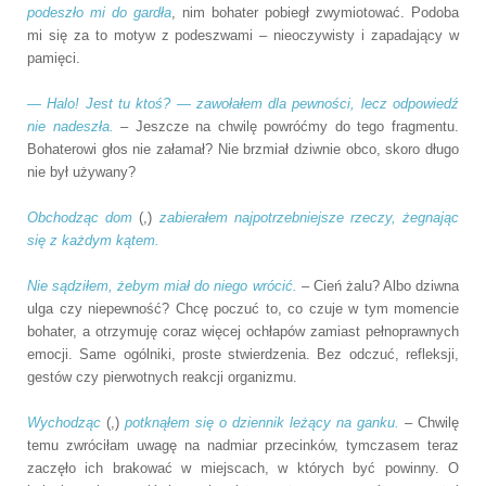
podeszło mi do gardła
, nim bohater pobiegł zwymiotować. Podoba
mi się za to motyw z podeszwami – nieoczywisty i zapadający w
pamięci.
— Halo! Jest tu ktoś? — zawołałem dla pewności, lecz odpowiedź
nie nadeszła.
– Jeszcze na chwilę powróćmy do tego fragmentu.
Bohaterowi głos nie załamał? Nie brzmiał dziwnie obco, skoro długo
nie był używany?
Obchodząc dom
(,)
zabierałem najpotrzebniejsze rzeczy, żegnając
się z każdym kątem.
Nie sądziłem, żebym miał do niego wrócić.
– Cień żalu? Albo dziwna
ulga czy niepewność? Chcę poczuć to, co czuje w tym momencie
bohater, a otrzymuję coraz więcej ochłapów zamiast pełnoprawnych
emocji. Same ogólniki, proste stwierdzenia. Bez odczuć, refleksji,
gestów czy pierwotnych reakcji organizmu.
Wychodząc
(,)
potknąłem się o dziennik leżący na ganku.
– Chwilę
temu zwróciłam uwagę na nadmiar przecinków, tymczasem teraz
zaczęło ich brakować w miejscach, w których być powinny. O