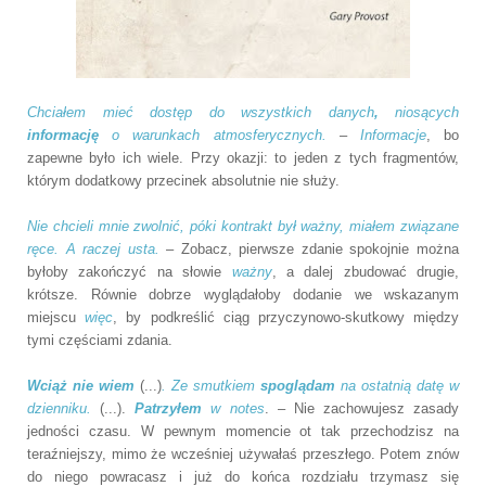
Chciałem mieć dostęp do wszystkich danych
,
niosących
informację
o warunkach atmosferycznych.
–
Informacje
, bo
zapewne było ich wiele. Przy okazji: to jeden z tych fragmentów,
którym dodatkowy przecinek absolutnie nie służy.
Nie chcieli mnie zwolnić, póki kontrakt był ważny, miałem związane
ręce. A raczej usta.
– Zobacz, pierwsze zdanie spokojnie można
byłoby zakończyć na słowie
ważny
, a dalej zbudować drugie,
krótsze. Równie dobrze wyglądałoby dodanie we wskazanym
miejscu
więc
, by podkreślić ciąg przyczynowo-skutkowy między
tymi częściami zdania.
Wciąż nie wiem
(...)
. Ze smutkiem
spoglądam
na ostatnią datę w
dzienniku.
(...).
Patrzyłem
w notes
. – Nie zachowujesz zasady
jedności czasu. W pewnym momencie ot tak przechodzisz na
teraźniejszy, mimo że wcześniej używałaś przeszłego. Potem znów
do niego powracasz i już do końca rozdziału trzymasz się