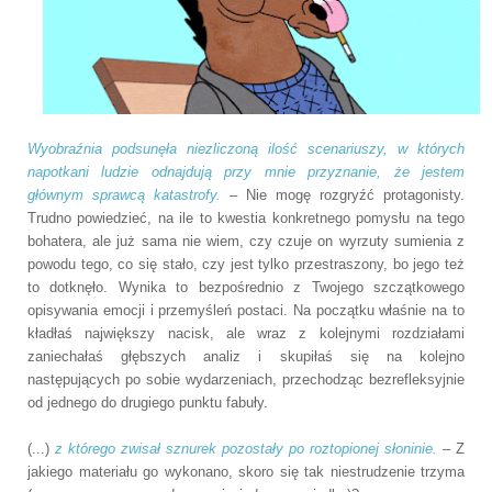
Wyobraźnia podsunęła niezliczoną ilość scenariuszy, w których
napotkani ludzie odnajdują przy mnie przyznanie, że jestem
głównym sprawcą katastrofy.
– Nie mogę rozgryźć protagonisty.
Trudno powiedzieć, na ile to kwestia konkretnego pomysłu na tego
bohatera, ale już sama nie wiem, czy czuje on wyrzuty sumienia z
powodu tego, co się stało, czy jest tylko przestraszony, bo jego też
to dotknęło. Wynika to bezpośrednio z Twojego szczątkowego
opisywania emocji i przemyśleń postaci. Na początku właśnie na to
kładłaś największy nacisk, ale wraz z kolejnymi rozdziałami
zaniechałaś głębszych analiz i skupiłaś się na kolejno
następujących po sobie wydarzeniach, przechodząc bezrefleksyjnie
od jednego do drugiego punktu fabuły.
(...)
z którego zwisał sznurek pozostały po roztopionej słoninie.
– Z
jakiego materiału go wykonano, skoro się tak niestrudzenie trzyma