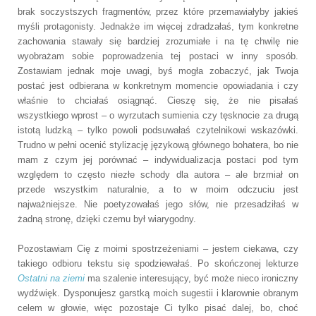
brak soczystszych fragmentów, przez które przemawiałyby jakieś
myśli protagonisty. Jednakże im więcej zdradzałaś, tym konkretne
zachowania stawały się bardziej zrozumiałe i na tę chwilę nie
wyobrażam sobie poprowadzenia tej postaci w inny sposób.
Zostawiam jednak moje uwagi, byś mogła zobaczyć, jak Twoja
postać jest odbierana w konkretnym momencie opowiadania i czy
właśnie to chciałaś osiągnąć. Cieszę się, że nie pisałaś
wszystkiego wprost – o wyrzutach sumienia czy tęsknocie za drugą
istotą ludzką – tylko powoli podsuwałaś czytelnikowi wskazówki.
Trudno w pełni ocenić stylizację językową głównego bohatera, bo nie
mam z czym jej porównać – indywidualizacja postaci pod tym
względem to często niezłe schody dla autora – ale brzmiał on
przede wszystkim naturalnie, a to w moim odczuciu jest
najważniejsze. Nie poetyzowałaś jego słów, nie przesadziłaś w
żadną stronę, dzięki czemu był wiarygodny.
Pozostawiam Cię z moimi spostrzeżeniami – jestem ciekawa, czy
takiego odbioru tekstu się spodziewałaś. Po skończonej lekturze
Ostatni na ziemi
ma szalenie interesujący, być może nieco ironiczny
wydźwięk. Dysponujesz garstką moich sugestii i klarownie obranym
celem w głowie, więc pozostaje Ci tylko pisać dalej, bo, choć