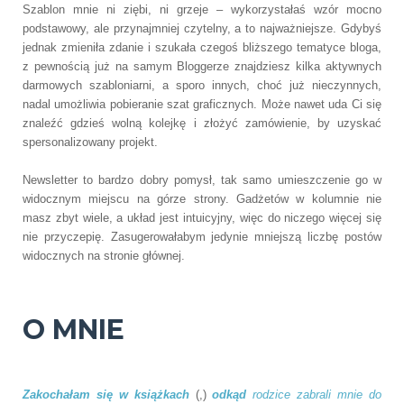
Szablon mnie ni ziębi, ni grzeje – wykorzystałaś wzór mocno
podstawowy, ale przynajmniej czytelny, a to najważniejsze. Gdybyś
jednak zmieniła zdanie i szukała czegoś bliższego tematyce bloga,
z pewnością już na samym Bloggerze znajdziesz kilka aktywnych
darmowych szabloniarni, a sporo innych, choć już nieczynnych,
nadal umożliwia pobieranie szat graficznych. Może nawet uda Ci się
znaleźć gdzieś wolną kolejkę i złożyć zamówienie, by uzyskać
spersonalizowany projekt.
Newsletter to bardzo dobry pomysł, tak samo umieszczenie go w
widocznym miejscu na górze strony. Gadżetów w kolumnie nie
masz zbyt wiele, a układ jest intuicyjny, więc do niczego więcej się
nie przyczepię. Zasugerowałabym jedynie mniejszą liczbę postów
widocznych na stronie głównej.
O MNIE
Zakochałam się w książkach
(,)
odkąd
rodzice zabrali mnie do