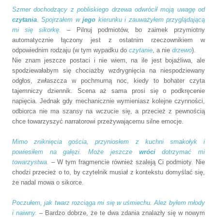
Szmer dochodzący z pobliskiego drzewa odwrócił moją uwagę od
czytania
. Spojrzałem w
jego
kierunku i zauważyłem przyglądającą
mi się sikorkę.
– Pilnuj podmiotów, bo zaimek przymiotny
automatycznie łączony jest z ostatnim rzeczownikiem w
odpowiednim rodzaju (w tym wypadku do
czytanie
, a nie
drzewo
).
Nie znam jeszcze postaci i nie wiem, na ile jest bojaźliwa, ale
spodziewałabym się chociażby wzdrygnięcia na niespodziewany
odgłos, zwłaszcza w pochmurną noc, kiedy to bohater czyta
tajemniczy dziennik. Scena aż sama prosi się o podkręcenie
napięcia. Jednak gdy mechanicznie wymieniasz kolejne czynności,
odbiorca nie ma szansy na wczucie się, a przecież z pewnością
chce towarzyszyć narratorowi przeżywającemu silne emocje.
Mimo zniknięcia gościa, przyniosłem z kuchni smakołyk i
powiesiłem na gałęzi. Może jeszcze
wróci
dotrzymać mi
towarzystwa.
– W tym fragmencie również szaleją Ci podmioty. Nie
chodzi przecież o to, by czytelnik musiał
z kontekstu domyślać się,
że nadal mowa o sikorce.
Poczułem, jak twarz rozciąga mi się w uśmiechu. Ależ byłem młody
i naiwny.
– Bardzo dobrze, że te dwa zdania znalazły się w nowym