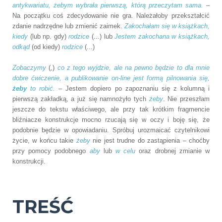
antykwariatu, żebym wybrała pierwszą, którą przeczytam sama.
–
Na początku coś zdecydowanie nie gra. Należałoby przekształcić
zdanie nadrzędne lub zmienić zaimek.
Zakochałam się w książkach,
kiedy
(lub np. gdy)
rodzice
(...) lub
Jestem zakochana w książkach,
odkąd
(od kiedy)
rodzice
(...)
Zobaczymy
(,)
co z tego wyjdzie, ale na pewno będzie to dla mnie
dobre ćwiczenie, a publikowanie on-line jest formą pilnowania się,
żeby
to robić.
– Jestem dopiero po zapoznaniu się z kolumną i
pierwszą zakładką, a już się namnożyło tych
żeby
. Nie przeszłam
jeszcze do tekstu właściwego, ale przy tak krótkim fragmencie
bliźniacze konstrukcje mocno rzucają się w oczy i boję się, że
podobnie będzie w opowiadaniu. Spróbuj urozmaicać czytelnikowi
życie, w końcu takie
żeby
nie jest trudne do zastąpienia – choćby
przy pomocy podobnego
aby
lub
w celu
oraz drobnej zmianie w
konstrukcji.
TREŚĆ