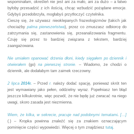
wspominałam, określeń nie jest ani za mało, ani za dużo – a łatwo
byłoby przesadzić z ich ilością, chcąc wzbudzić pożądane emocje.
Gdybyś przedobrzyła, mogłabyś przytłoczyć czytelnika.
Cieszę się, że używasz nieoklepanych frazeologizmów (takich jak
chociażby
palma pierwszeństwa
), przez co zmuszasz odbiorcę do
zatrzymania się, zastanowienia się, przeanalizowania fragmentu.
Czuję się przez to bardziej związana z tekstem, bardziej
zaangażowana.
Nie umiałem opanować drżenia dłoni, kiedy sięgałem po dziennik i
otwierałem
(go)
na pierwszej stronie.
– Wiadomo, że chodzi o
dziennik, ale dodałabym tam zaimek rzeczowny.
2 lipca
2014r.
– Przed
r.
należy dodać spację, ponieważ skrót ten
jest wymawiany jako pełen, oddzielny wyraz. Popełniasz ten błąd
jeszcze kilkukrotnie, więc pozwól, że nie będę już zwracać na niego
uwagi, skoro zasada jest niezmienna.
Wiem, że kilka, w sekrecie, pracuje nad podobnymi tematami
.
[…]
(.) – Kropka powinna znaleźć się za znakiem oznaczającym
pominięcie części wypowiedzi. Więcej o tym znajdziesz
tutaj
.