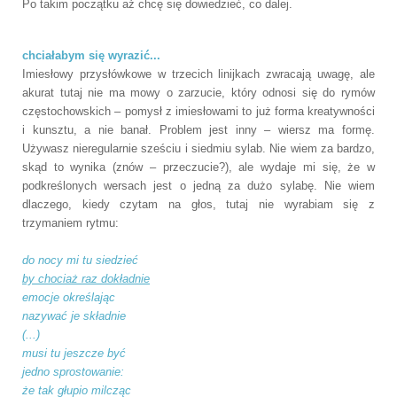
Po takim początku aż chcę się dowiedzieć, co dalej.
chciałabym się wyrazić...
Imiesłowy przysłówkowe w trzecich linijkach zwracają uwagę, ale
akurat tutaj nie ma mowy o zarzucie, który odnosi się do rymów
częstochowskich – pomysł z imiesłowami to już forma kreatywności
i kunsztu, a nie banał. Problem jest inny – wiersz ma formę.
Używasz nieregularnie sześciu i siedmiu sylab. Nie wiem za bardzo,
skąd to wynika (znów – przeczucie?), ale wydaje mi się, że w
podkreślonych wersach jest o jedną za dużo sylabę. Nie wiem
dlaczego, kiedy czytam na głos, tutaj nie wyrabiam się z
trzymaniem rytmu:
do nocy mi tu siedzieć
by chociaż raz dokładnie
emocje określając
nazywać je składnie
(...)
musi tu jeszcze być
jedno sprostowanie:
że tak głupio milcząc