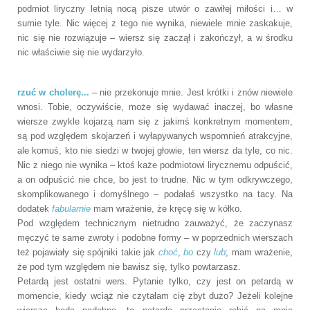
podmiot liryczny letnią nocą pisze utwór o zawiłej miłości i… w
sumie tyle. Nic więcej z tego nie wynika, niewiele mnie zaskakuje,
nic się nie rozwiązuje – wiersz się zaczął i zakończył, a w środku
nic właściwie się nie wydarzyło.
rzuć w cholerę...
– nie przekonuje mnie. Jest krótki i znów niewiele
wnosi. Tobie, oczywiście, może się wydawać inaczej, bo własne
wiersze zwykle kojarzą nam się z jakimś konkretnym momentem,
są pod względem skojarzeń i wyłapywanych wspomnień atrakcyjne,
ale komuś, kto nie siedzi w twojej głowie, ten wiersz da tyle, co nic.
Nic z niego nie wynika – ktoś każe podmiotowi lirycznemu odpuścić,
a on odpuścić nie chce, bo jest to trudne. Nic w tym odkrywczego,
skomplikowanego i domyślnego – podałaś wszystko na tacy. Na
dodatek
fabularnie
mam wrażenie, że kręcę się w kółko.
Pod względem technicznym nietrudno zauważyć, że zaczynasz
męczyć te same zwroty i podobne formy – w poprzednich wierszach
też pojawiały się spójniki takie jak
choć
,
bo
czy
lub
; mam wrażenie,
że pod tym względem nie bawisz się, tylko powtarzasz.
Petardą jest ostatni wers. Pytanie tylko, czy jest on petardą w
momencie, kiedy wciąż nie czytałam cię zbyt dużo? Jeżeli kolejne