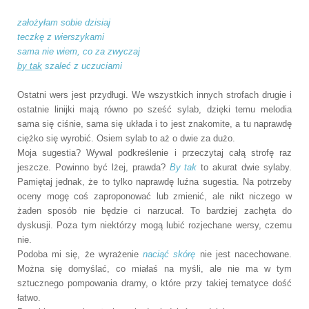
założyłam sobie dzisiaj
teczkę z wierszykami
sama nie wiem, co za zwyczaj
by tak
szaleć z uczuciami
Ostatni wers jest przydługi. We wszystkich innych strofach drugie i
ostatnie linijki mają równo po sześć sylab, dzięki temu melodia
sama się ciśnie, sama się układa i to jest znakomite, a tu naprawdę
ciężko się wyrobić. Osiem sylab to aż o dwie za dużo.
Moja sugestia? Wywal podkreślenie i przeczytaj całą strofę raz
jeszcze. Powinno być lżej, prawda?
By tak
to akurat dwie sylaby.
Pamiętaj jednak, że to tylko naprawdę luźna sugestia. Na potrzeby
oceny mogę coś zaproponować lub zmienić, ale nikt niczego w
żaden sposób nie będzie ci narzucał. To bardziej zachęta do
dyskusji. Poza tym niektórzy mogą lubić rozjechane wersy, czemu
nie.
Podoba mi się, że wyrażenie
naciąć skórę
nie jest nacechowane.
Można się domyślać, co miałaś na myśli, ale nie ma w tym
sztucznego pompowania dramy, o które przy takiej tematyce dość
łatwo.