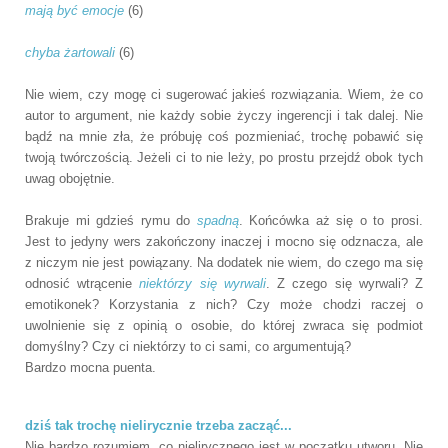
mają być emocje
(6)
chyba żartowali
(6)
Nie wiem, czy mogę ci sugerować jakieś rozwiązania. Wiem, że co
autor to argument, nie każdy sobie życzy ingerencji i tak dalej. Nie
bądź na mnie zła, że próbuję coś pozmieniać, trochę pobawić się
twoją twórczością. Jeżeli ci to nie leży, po prostu przejdź obok tych
uwag obojętnie.
Brakuje mi gdzieś rymu do
spadną
. Końcówka aż się o to prosi.
Jest to jedyny wers zakończony inaczej i mocno się odznacza, ale
z niczym nie jest powiązany. Na dodatek nie wiem, do czego ma się
odnosić wtrącenie
niektórzy się wyrwali
. Z czego się wyrwali? Z
emotikonek? Korzystania z nich? Czy może chodzi raczej o
uwolnienie się z opinią o osobie, do której zwraca się podmiot
domyślny? Czy ci niektórzy to ci sami, co argumentują?
Bardzo mocna puenta.
dziś tak trochę nielirycznie trzeba zacząć...
Nie bardzo rozumiem, co nielirycznego jest w początku utworu. Nie