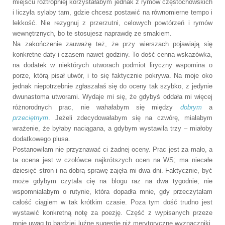
miejscu roztropniej korzystałabym jednak z rymów częstochowskich
i liczyła sylaby tam, gdzie chcesz postawić na równomierne tempo i
lekkość. Nie rezygnuj z przerzutni, celowych powtórzeń i rymów
wewnętrznych, bo te stosujesz naprawdę ze smakiem.
Na zakończenie zauważę też, że przy wierszach pojawiają się
konkretne daty i czasem nawet godziny. To dość cenna wskazówka,
na dodatek w niektórych utworach podmiot liryczny wspomina o
porze, którą pisał utwór, i to się faktycznie pokrywa. Na moje oko
jednak niepotrzebnie zgłaszałaś się do oceny tak szybko, z jedynie
dwunastoma utworami. Wydaje mi się, że gdybyś oddała mi więcej
różnorodnych prac, nie wahałabym się między
dobrym
a
przeciętnym
. Jeżeli zdecydowałabym się na czwórę, miałabym
wrażenie, że byłaby naciągana, a gdybym wystawiła trzy – miałoby
dodatkowego plusa.
Postanowiłam nie przyznawać ci żadnej oceny. Prac jest za mało, a
ta ocena jest w czołówce najkrótszych ocen na WS; ma niecałe
dziesięć stron i na dobrą sprawę zajęła mi dwa dni. Faktycznie, być
może gdybym czytała cię na blogu raz na dwa tygodnie, nie
wspomniałabym o rutynie, która dopadła mnie, gdy przeczytałam
całość ciągiem w tak krótkim czasie. Poza tym dość trudno jest
wystawić konkretną notę za poezję. Część z wypisanych przeze
mnie uwag to bardziej luźne sugestie niż merytoryczne wyznaczniki,