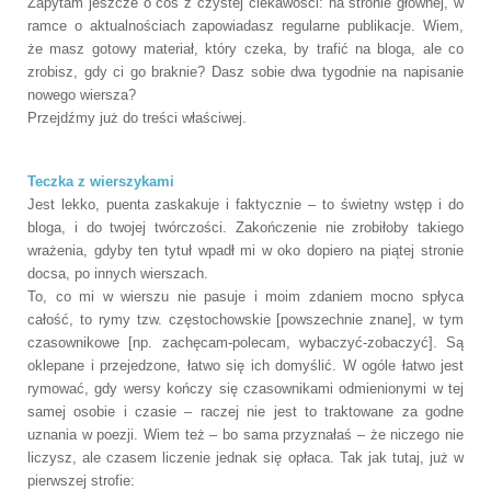
Zapytam jeszcze o coś z czystej ciekawości: na stronie głównej, w
ramce o aktualnościach zapowiadasz regularne publikacje. Wiem,
że masz gotowy materiał, który czeka, by trafić na bloga, ale co
zrobisz, gdy ci go braknie? Dasz sobie dwa tygodnie na napisanie
nowego wiersza?
Przejdźmy już do treści właściwej.
Teczka z wierszykami
Jest lekko, puenta zaskakuje i faktycznie – to świetny wstęp i do
bloga, i do twojej twórczości. Zakończenie nie zrobiłoby takiego
wrażenia, gdyby ten tytuł wpadł mi w oko dopiero na piątej stronie
docsa, po innych wierszach.
To, co mi w wierszu nie pasuje i moim zdaniem mocno spłyca
całość, to rymy tzw. częstochowskie [powszechnie znane], w tym
czasownikowe [np. zachęcam-polecam, wybaczyć-zobaczyć]. Są
oklepane i przejedzone, łatwo się ich domyślić. W ogóle łatwo jest
rymować, gdy wersy kończy się czasownikami odmienionymi w tej
samej osobie i czasie – raczej nie jest to traktowane za godne
uznania w poezji. Wiem też – bo sama przyznałaś – że niczego nie
liczysz, ale czasem liczenie jednak się opłaca. Tak jak tutaj, już w
pierwszej strofie: