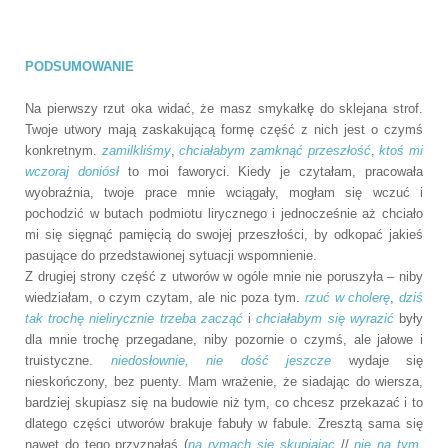
PODSUMOWANIE
Na pierwszy rzut oka widać, że masz smykałkę do sklejana strof.
Twoje utwory mają zaskakującą formę część z nich jest o czymś
konkretnym.
zamilkliśmy
,
chciałabym zamknąć przeszłość
,
ktoś mi
wczoraj doniósł
to moi faworyci. Kiedy je czytałam, pracowała
wyobraźnia, twoje prace mnie wciągały, mogłam się wczuć i
pochodzić w butach podmiotu lirycznego i jednocześnie aż chciało
mi się sięgnąć pamięcią do swojej przeszłości, by odkopać jakieś
pasujące do przedstawionej sytuacji wspomnienie.
Z drugiej strony część z utworów w ogóle mnie nie poruszyła – niby
wiedziałam, o czym czytam, ale nic poza tym.
rzuć w cholerę
,
dziś
tak trochę nielirycznie trzeba zacząć
i
chciałabym się wyrazić
były
dla mnie trochę przegadane, niby pozornie o czymś, ale jałowe i
truistyczne.
niedosłownie, nie dość jeszcze
wydaje się
nieskończony, bez puenty. Mam wrażenie, że siadając do wiersza,
bardziej skupiasz się na budowie niż tym, co chcesz przekazać i to
dlatego części utworów brakuje fabuły w fabule. Zresztą sama się
nawet do tego przyznałaś (
na rymach się skupiając
//
nie na tym,