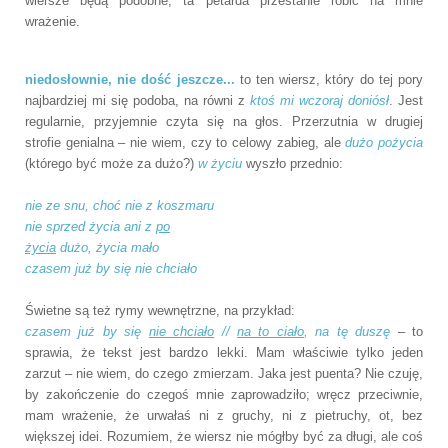
wiersze będą podobne, ta petarda przestanie robić na mnie
wrażenie.
niedosłownie, nie dość jeszcze...
to ten wiersz, który do tej pory
najbardziej mi się podoba, na równi z
ktoś mi wczoraj doniósł
. Jest
regularnie, przyjemnie czyta się na głos. Przerzutnia w drugiej
strofie genialna – nie wiem, czy to celowy zabieg, ale
dużo pożycia
(którego być może za dużo?)
w życiu
wyszło przednio:
nie ze snu, choć nie z koszmaru
nie sprzed życia ani z
po
życia
dużo, życia mało
czasem już by się nie chciało
Świetne są też rymy wewnętrzne, na przykład:
czasem już by się
nie chciało
//
na to ciało
, na tę duszę
– to
sprawia, że tekst jest bardzo lekki. Mam właściwie tylko jeden
zarzut – nie wiem, do czego zmierzam. Jaka jest puenta? Nie czuję,
by zakończenie do czegoś mnie zaprowadziło; wręcz przeciwnie,
mam wrażenie, że urwałaś ni z gruchy, ni z pietruchy, ot, bez
większej idei. Rozumiem, że wiersz nie mógłby być za długi, ale coś