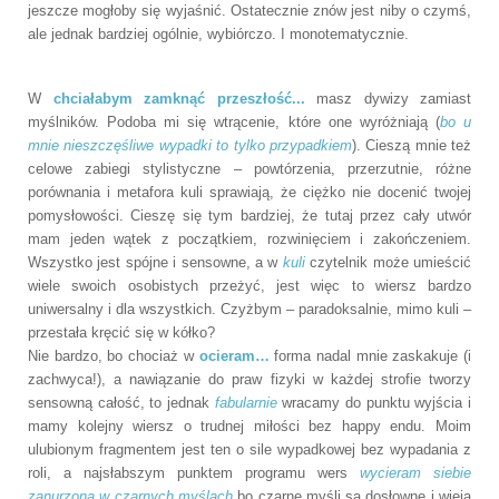
jeszcze mogłoby się wyjaśnić. Ostatecznie znów jest niby o czymś,
ale jednak bardziej ogólnie, wybiórczo. I monotematycznie.
W
chciałabym zamknąć przeszłość...
masz dywizy zamiast
myślników. Podoba mi się wtrącenie, które one wyróżniają (
bo u
mnie nieszczęśliwe wypadki to tylko przypadkiem
). Cieszą mnie też
celowe zabiegi stylistyczne – powtórzenia, przerzutnie, różne
porównania i metafora kuli sprawiają, że ciężko nie docenić twojej
pomysłowości. Cieszę się tym bardziej, że tutaj przez cały utwór
mam jeden wątek z początkiem, rozwinięciem i zakończeniem.
Wszystko jest spójne i sensowne, a w
kuli
czytelnik może umieścić
wiele swoich osobistych przeżyć, jest więc to wiersz bardzo
uniwersalny i dla wszystkich. Czyżbym – paradoksalnie, mimo kuli –
przestała kręcić się w kółko?
Nie bardzo, bo chociaż w
ocieram…
forma nadal mnie zaskakuje (i
zachwyca!), a nawiązanie do praw fizyki w każdej strofie tworzy
sensowną całość, to jednak
fabularnie
wracamy do punktu wyjścia i
mamy kolejny wiersz o trudnej miłości bez happy endu. Moim
ulubionym fragmentem jest ten o sile wypadkowej bez wypadania z
roli, a najsłabszym punktem programu wers
wycieram siebie
zanurzoną w czarnych myślach
bo czarne myśli są dosłowne i wieją