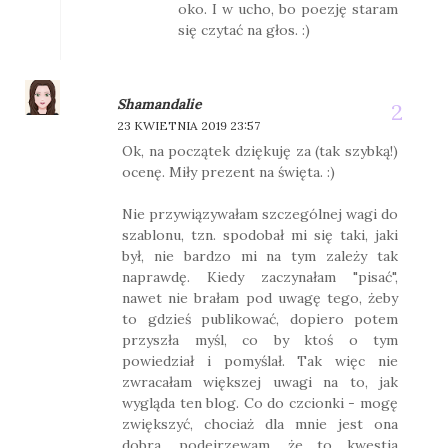
oko. I w ucho, bo poezję staram
się czytać na głos. :)
Shamandalie
23 KWIETNIA 2019 23:57
Ok, na początek dziękuję za (tak szybką!)
ocenę. Miły prezent na święta. :)
Nie przywiązywałam szczególnej wagi do
szablonu, tzn. spodobał mi się taki, jaki
był, nie bardzo mi na tym zależy tak
naprawdę. Kiedy zaczynałam "pisać",
nawet nie brałam pod uwagę tego, żeby
to gdzieś publikować, dopiero potem
przyszła myśl, co by ktoś o tym
powiedział i pomyślał. Tak więc nie
zwracałam większej uwagi na to, jak
wygląda ten blog. Co do czcionki - mogę
zwiększyć, chociaż dla mnie jest ona
dobra, podejrzewam, że to kwestia