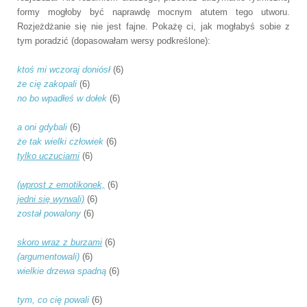
formy mogłoby być naprawdę mocnym atutem tego utworu.
Rozjeżdżanie
się nie jest fajne. Pokażę ci, jak mogłabyś sobie z
tym poradzić (dopasowałam wersy podkreślone):
ktoś mi wczoraj doniósł
(6)
że cię zakopali
(6)
no bo wpadłeś w dołek
(6)
a oni gdybali
(6)
że tak wielki człowiek
(6)
tylko uczuciami
(6)
(wprost z emotikonek,
(6)
jedni się wyrwali)
(6)
został powalony
(6)
skoro wraz z burzami
(6)
(argumentowali)
(6)
wielkie drzewa spadną
(6)
tym, co cię powali
(6)