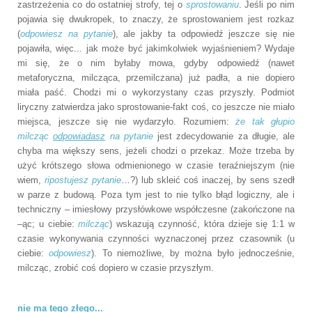
zastrzeżenia co do ostatniej strofy, tej o
sprostowaniu
. Jeśli po nim
pojawia się dwukropek, to znaczy, że sprostowaniem jest rozkaz
(
odpowiesz na pytanie
), ale jakby ta odpowiedź jeszcze się nie
pojawiła, więc... jak może być jakimkolwiek wyjaśnieniem? Wydaje
mi się, że o nim byłaby mowa, gdyby odpowiedź (nawet
metaforyczna, milcząca, przemilczana) już padła, a nie dopiero
miała paść. Chodzi mi o wykorzystany czas przyszły. Podmiot
liryczny zatwierdza jako sprostowanie-fakt coś, co jeszcze nie miało
miejsca, jeszcze się nie wydarzyło. Rozumiem:
że tak głupio
milcząc
odpowiadasz
na pytanie
jest zdecydowanie za długie, ale
chyba ma większy sens, jeżeli chodzi o przekaz. Może trzeba by
użyć krótszego słowa odmienionego w czasie teraźniejszym (nie
wiem,
ripostujesz pytanie
…?) lub skleić coś inaczej, by sens szedł
w parze z budową. Poza tym jest to nie tylko błąd logiczny, ale i
techniczny – imiesłowy przysłówkowe współczesne (zakończone na
–ąc; u ciebie:
milcząc
) wskazują czynność, która dzieje się 1:1 w
czasie wykonywania czynności wyznaczonej przez czasownik (u
ciebie:
odpowiesz
). To niemożliwe, by można było jednocześnie,
milcząc, zrobić coś dopiero w czasie przyszłym.
nie ma tego złego...