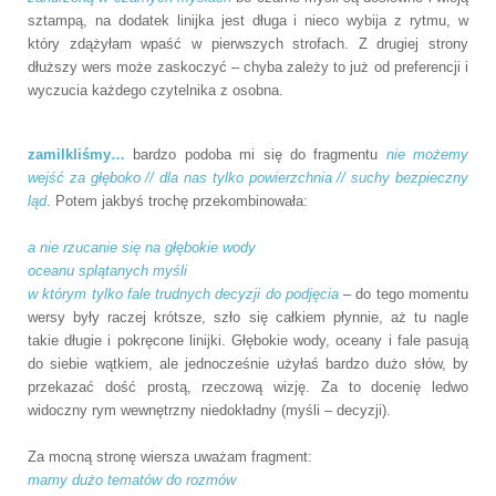
sztampą, na dodatek linijka jest długa i nieco wybija z rytmu, w
który zdążyłam wpaść w pierwszych strofach. Z drugiej strony
dłuższy wers może zaskoczyć – chyba zależy to już od preferencji i
wyczucia każdego czytelnika z osobna.
zamilkliśmy…
bardzo podoba mi się do fragmentu
nie możemy
wejść za głęboko // dla nas tylko powierzchnia // suchy bezpieczny
ląd
. Potem jakbyś trochę przekombinowała:
a nie rzucanie się na głębokie wody
oceanu splątanych myśli
w którym tylko fale trudnych decyzji do podjęcia
– do tego momentu
wersy były raczej krótsze, szło się całkiem płynnie, aż tu nagle
takie długie i pokręcone linijki. Głębokie wody, oceany i fale pasują
do siebie wątkiem, ale jednocześnie użyłaś bardzo dużo słów, by
przekazać dość prostą, rzeczową wizję. Za to docenię ledwo
widoczny rym wewnętrzny niedokładny (myśli – decyzji).
Za mocną stronę wiersza uważam fragment:
mamy dużo tematów do rozmów