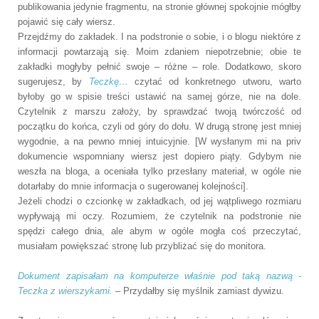
publikowania jedynie fragmentu, na stronie głównej spokojnie mógłby
pojawić się cały wiersz.
Przejdźmy do zakładek. I na podstronie o sobie, i o blogu niektóre z
informacji powtarzają się. Moim zdaniem niepotrzebnie; obie te
zakładki mogłyby pełnić swoje – różne – role. Dodatkowo, skoro
sugerujesz, by
Teczkę…
czytać od konkretnego utworu, warto
byłoby go w spisie treści ustawić na samej górze, nie na dole.
Czytelnik z marszu założy, by sprawdzać twoją twórczość od
początku do końca, czyli od góry do dołu. W drugą stronę jest mniej
wygodnie, a na pewno mniej intuicyjnie. [W wysłanym mi na priv
dokumencie wspomniany wiersz jest dopiero piąty. Gdybym nie
weszła na bloga, a oceniała tylko przesłany materiał, w ogóle nie
dotarłaby do mnie informacja o sugerowanej kolejności].
Jeżeli chodzi o czcionkę w zakładkach, od jej wątpliwego rozmiaru
wypływają mi oczy. Rozumiem, że czytelnik na podstronie nie
spędzi całego dnia, ale abym w ogóle mogła coś przeczytać,
musiałam powiększać stronę lub przybliżać się do monitora.
Dokument zapisałam na komputerze właśnie pod taką nazwą -
Teczka z wierszykami.
– Przydałby się myślnik zamiast dywizu.