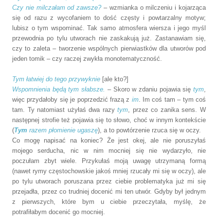
Czy nie milczałam od zawsze?
– wzmianka o milczeniu i kojarząca
się od razu z wycofaniem to dość częsty i powtarzalny motyw;
lubisz o tym wspominać. Tak samo atmosfera wiersza i jego myśl
przewodnia po tylu utworach nie zaskakują już. Zastanawiam się,
czy to zaleta – tworzenie wspólnych pierwiastków dla utworów pod
jeden tomik – czy raczej zwykła monotematyczność.
Tym łatwiej do tego przywyknie
[ale kto?]
Wspomnienia będą tym słabsze.
– Skoro w zdaniu pojawia się
tym
,
więc przydałoby się je poprzedzić frazą z
im
. Im coś tam – tym coś
tam. Ty natomiast użyłaś dwa razy
tym
, przez co zanika sens. W
następnej strofie też pojawia się to słowo, choć w innym kontekście
(
Tym
razem płomienie ugaszę
), a to powtórzenie rzuca się w oczy.
Co mogę napisać na koniec? Że jest okej, ale nie poruszyłaś
mojego serducha, nic w nim mocniej się nie wydarzyło, nie
poczułam zbyt wiele. Przykułaś moją uwagę utrzymaną formą
(nawet rymy częstochowskie jakoś mniej rzucały mi się w oczy), ale
po tylu utworach poruszana przez ciebie problematyka już mi się
przejadła, przez co trudniej docenić mi ten utwór. Gdyby był jednym
z pierwszych, które bym u ciebie przeczytała, myślę, że
potrafiłabym docenić go mocniej.