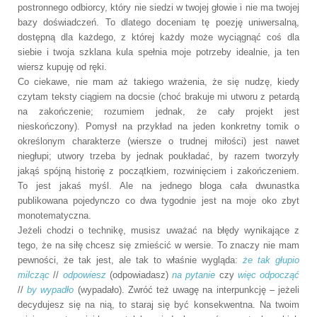
postronnego odbiorcy, który nie siedzi w twojej głowie i nie ma twojej
bazy doświadczeń. To dlatego doceniam tę poezję uniwersalną,
dostępną dla każdego, z której każdy może wyciągnąć coś dla
siebie i twoja szklana kula spełnia moje potrzeby idealnie, ja ten
wiersz kupuję od ręki.
Co ciekawe, nie mam aż takiego wrażenia, że się nudzę, kiedy
czytam teksty ciągiem na docsie (choć brakuje mi utworu z petardą
na zakończenie; rozumiem jednak, że cały projekt jest
nieskończony). Pomysł na przykład na jeden konkretny tomik o
określonym charakterze (wiersze o trudnej miłości) jest nawet
niegłupi; utwory trzeba by jednak poukładać, by razem tworzyły
jakąś spójną historię z początkiem, rozwinięciem i zakończeniem.
To jest jakaś myśl. Ale na jednego bloga cała dwunastka
publikowana pojedynczo co dwa tygodnie jest na moje oko zbyt
monotematyczna.
Jeżeli chodzi o technikę, musisz uważać na błędy wynikające z
tego, że na siłę chcesz się zmieścić w wersie. To znaczy nie mam
pewności, że tak jest, ale tak to właśnie wygląda:
że tak głupio
milcząc
//
odpowiesz
(odpowiadasz)
na pytanie
czy
więc odpocząć
//
by wypadło
(wypadało). Zwróć też uwagę na interpunkcję – jeżeli
decydujesz się na nią, to staraj się być konsekwentna. Na twoim