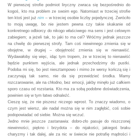
W pierwszej strofie podmiot liryczny zwraca się bezpośrednio do
kogoś, kto ma problem ze swoim ego. Natomiast w trzeciej strofie
ten ktoś jest już
nim
– w trzeciej osobie liczby pojedynczej. Zwróciło
to moją uwagę, bo nie jestem pewna czy takie skakanie od
konkretnego odbiorcy do nikogo właściwego ma sens i jest celowym
zabiegiem; a jeżeli tak, to jaki to ma cel? Wróćmy jednak jeszcze
na chwilę do pierwszej strofy. Tam coś niewinnego zmienia się w
obojętne, w drugiej – obojętność zmienia się w nienawiść.
Wydawałoby się więc, idąc tym tropem, że w trzeciej to nienawiść
będzie punktem wyjścia, ale jednak przechodzimy do pustki.
Podoba mi się, bo jest niesztampowo i mimo że wersy kończą się i
zaczynają tak samo, nie da się przewidzieć środka. Mamy
rozczarowanie, ale na chłodno, bez emocji, jakby minęło już całkiem
sporo czasu od rozstania. Kto ma za sobą podobne doświadczenia,
powinien się w tym łatwo odnaleźć.
Cieszę się, że nie piszesz niczego wprost. To znaczy wiadomo, o
czym jest wiersz, ale nadal można się w nim zagłębić, coś sobie
podopowiadać od siebie. Można się wczuć.
Jedno mnie jeszcze zastanawia: dobro-zło pasuje do niszczonej
niewinności, piękno i brzydota – do nijakości, jakiegoś braku
charyzmy i tak dalej, ale za nic w świecie nie potrafię mądrości i