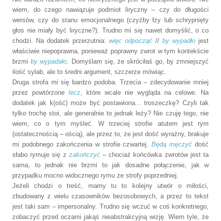
wiem, do czego nawiązuje podmiot liryczny – czy do długości
wersów, czy do stanu emocjonalnego (czyżby łzy lub schrypnięty
głos nie miały być liryczne?). Trudno mi się nawet domyślić, o co
chodzi. Na dodatek przerzutnia:
więc odpocząć
//
by wypadło
jest
właściwie niepoprawna, ponieważ poprawny zwrot w tym kontekście
brzmi
by wypadało
. Domyślam się, że skróciłaś go, by zmniejszyć
ilość sylab, ale to średni argument, szczerze mówiąc.
Druga strofa mi się bardzo podoba. Trzecia – zdecydowanie mniej
przez powtórzone
lecz
, które wcale nie wygląda na celowe. Na
dodatek jak k(ość) może być postawiona... troszeczkę? Czyli tak
tylko trochę stoi, ale generalnie to jednak leży? Nie czuję tego, nie
wiem, co o tym myśleć. W trzeciej strofie atutem jest rym
(ostatecznością – ością), ale przez to, że jest dość wyraźny, brakuje
mi podobnego zakończenia w strofie czwartej.
Będą męczyć
dość
słabo rymuje się z
zakończyć
– chociaż końcówka zwrotów jest ta
sama, to jednak nie brzmi to jak dosadne połączenie, jak w
przypadku mocno widocznego rymu ze strofy poprzedniej.
Jeżeli chodzi o treść, mamy tu to kolejny utwór o miłości,
zbudowany z wielu czasowników bezosobowych, a przez to tekst
jest taki sam – impersonalny. Trudno się wczuć w coś konkretnego,
zobaczyć przed oczami jakąś nieabstrakcyjną wizję. Wiem tyle, że