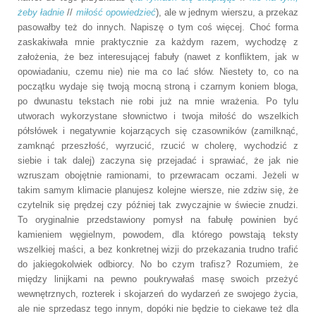
żeby ładnie
//
miłość opowiedzieć
), ale w jednym wierszu, a przekaz
pasowałby też do innych. Napiszę o tym coś więcej. Choć forma
zaskakiwała mnie praktycznie za każdym razem, wychodzę z
założenia, że bez interesującej fabuły (nawet z konfliktem, jak w
opowiadaniu, czemu nie) nie ma co lać słów. Niestety to, co na
początku wydaje się twoją mocną stroną i czarnym koniem bloga,
po dwunastu tekstach nie robi już na mnie wrażenia. Po tylu
utworach wykorzystane słownictwo i twoja miłość do wszelkich
półsłówek i negatywnie kojarzących się czasowników (zamilknąć,
zamknąć przeszłość, wyrzucić, rzucić w cholerę, wychodzić z
siebie i tak dalej) zaczyna się przejadać i sprawiać, że jak nie
wzruszam obojętnie ramionami, to przewracam oczami. Jeżeli w
takim samym klimacie planujesz kolejne wiersze, nie zdziw się, że
czytelnik się prędzej czy później tak zwyczajnie w świecie znudzi.
To oryginalnie przedstawiony pomysł na fabułę powinien być
kamieniem węgielnym, powodem, dla którego powstają teksty
wszelkiej maści, a bez konkretnej wizji do przekazania trudno trafić
do jakiegokolwiek odbiorcy. No bo czym trafisz? Rozumiem, że
między linijkami na pewno poukrywałaś masę swoich przeżyć
wewnętrznych, rozterek i skojarzeń do wydarzeń ze swojego życia,
ale nie sprzedasz tego innym, dopóki nie będzie to ciekawe też dla