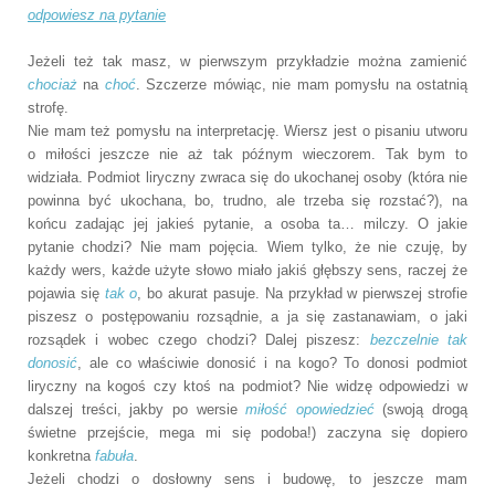
odpowiesz na pytanie
Jeżeli też tak masz, w pierwszym przykładzie można zamienić
chociaż
na
choć
. Szczerze mówiąc, nie mam pomysłu na ostatnią
strofę.
Nie mam też pomysłu na interpretację. Wiersz jest o pisaniu utworu
o miłości jeszcze nie aż tak późnym wieczorem. Tak bym to
widziała. Podmiot liryczny zwraca się do ukochanej osoby (która nie
powinna być ukochana, bo, trudno, ale trzeba się rozstać?), na
końcu zadając jej jakieś pytanie, a osoba ta… milczy. O jakie
pytanie chodzi? Nie mam pojęcia. Wiem tylko, że nie czuję, by
każdy wers, każde użyte słowo miało jakiś głębszy sens, raczej że
pojawia się
tak o
, bo akurat pasuje. Na przykład w pierwszej strofie
piszesz o postępowaniu rozsądnie, a ja się zastanawiam, o jaki
rozsądek i wobec czego chodzi? Dalej piszesz:
bezczelnie tak
donosić
, ale co właściwie donosić i na kogo? To donosi podmiot
liryczny na kogoś czy ktoś na podmiot? Nie widzę odpowiedzi w
dalszej treści, jakby po wersie
miłość opowiedzieć
(swoją drogą
świetne przejście, mega mi się podoba!) zaczyna się dopiero
konkretna
fabuła
.
Jeżeli chodzi o dosłowny sens i budowę, to jeszcze mam