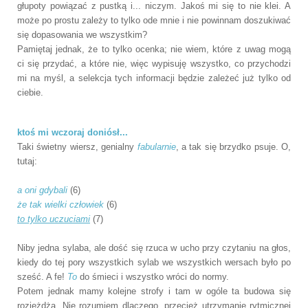
głupoty powiązać z pustką i... niczym. Jakoś mi się to nie klei. A
może po prostu zależy to tylko ode mnie i nie powinnam doszukiwać
się dopasowania we wszystkim?
Pamiętaj jednak, że to tylko ocenka; nie wiem, które z uwag mogą
ci się przydać, a które nie, więc wypisuję wszystko, co przychodzi
mi na myśl, a selekcja tych informacji będzie zależeć już tylko od
ciebie.
ktoś mi wczoraj doniósł...
Taki świetny wiersz, genialny
fabularnie
, a tak się brzydko psuje. O,
tutaj:
a oni gdybali
(6)
że tak wielki człowiek
(6)
to tylko uczuciami
(7)
Niby jedna sylaba, ale dość się rzuca w ucho przy czytaniu na głos,
kiedy do tej pory wszystkich sylab we wszystkich wersach było po
sześć. A fe!
To
do śmieci i wszystko wróci do normy.
Potem jednak mamy kolejne strofy i tam w ogóle ta budowa się
rozjeżdża. Nie rozumiem dlaczego, przecież utrzymanie rytmicznej