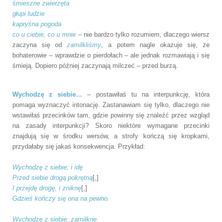
śmieszne zwierzęta
głupi ludzie
kapryśna pogoda
co u ciebie, co u mnie
– nie bardzo tylko rozumiem, dlaczego wiersz
zaczyna się od
zamilkliśmy
, a potem nagle okazuje się, że
bohaterowie – wprawdzie o pierdołach – ale jednak rozmawiają i się
śmieją. Dopiero później zaczynają milczeć – przed burzą.
Wychodzę z siebie…
– postawiłaś tu na interpunkcję, która
pomaga wyznaczyć intonację. Zastanawiam się tylko, dlaczego nie
wstawiłaś przecinków tam, gdzie powinny się znaleźć przez wzgląd
na zasady interpunkcji? Skoro niektóre wymagane przecinki
znajdują się w środku wersów, a strofy kończą się kropkami,
przydałaby się jakaś konsekwencja. Przykład:
Wychodzę z siebie; i idę
Przed siebie drogą pokrętną
[,]
I przejdę drogę, i zniknę
[,]
Gdzieś kończy się ona na pewno.
Wychodzę z siebie; zamilknę.