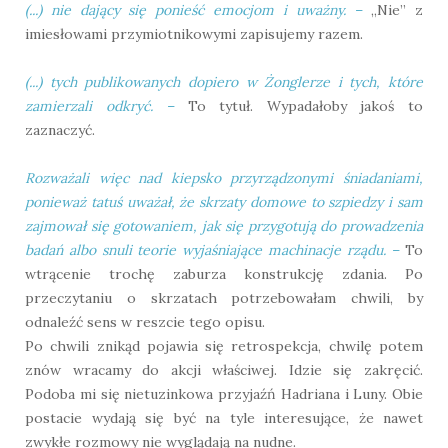
(...) nie dający się ponieść emocjom i uważny.
–
„Nie” z
imiesłowami przymiotnikowymi zapisujemy razem.
(...) tych publikowanych dopiero w Żonglerze i tych, które
zamierzali odkryć.
–
To tytuł. Wypadałoby jakoś to
zaznaczyć.
Rozważali więc nad kiepsko przyrządzonymi śniadaniami,
ponieważ tatuś uważał, że skrzaty domowe to szpiedzy i sam
zajmował się gotowaniem, jak się przygotują do prowadzenia
badań albo snuli teorie wyjaśniające machinacje rządu.
–
To
wtrącenie trochę zaburza konstrukcję zdania. Po
przeczytaniu o skrzatach potrzebowałam chwili, by
odnaleźć sens w reszcie tego opisu.
Po chwili znikąd pojawia się retrospekcja, chwilę potem
znów wracamy do akcji właściwej. Idzie się zakręcić.
Podoba mi się nietuzinkowa przyjaźń Hadriana i Luny. Obie
postacie wydają się być na tyle interesujące, że nawet
zwykłe rozmowy nie wyglądają na nudne.