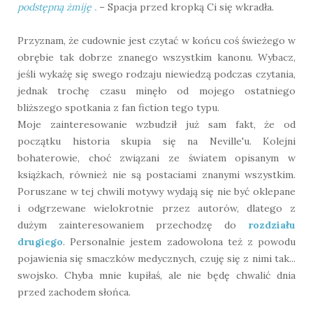
podstępną żmiję .
– Spacja przed kropką Ci się wkradła.
Przyznam, że cudownie jest czytać w końcu coś świeżego w
obrębie tak dobrze znanego wszystkim kanonu. Wybacz,
jeśli wykażę się swego rodzaju niewiedzą podczas czytania,
jednak trochę czasu minęło od mojego ostatniego
bliższego spotkania z fan fiction tego typu.
Moje zainteresowanie wzbudził już sam fakt, że od
początku historia skupia się na Neville'u. Kolejni
bohaterowie, choć związani ze światem opisanym w
książkach, również nie są postaciami znanymi wszystkim.
Poruszane w tej chwili motywy wydają się nie być oklepane
i odgrzewane wielokrotnie przez autorów, dlatego z
dużym zainteresowaniem przechodzę do
rozdziału
drugiego
. Personalnie jestem zadowolona też z powodu
pojawienia się smaczków medycznych, czuję się z nimi tak...
swojsko. Chyba mnie kupiłaś, ale nie będę chwalić dnia
przed zachodem słońca.