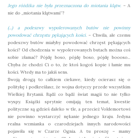
Jego różdżka nie była przeznaczona do miotania klątw.
– A
nie do „miotania klątwami”?
(...) a podeszwy wypolerowanych butów nie powinny
powodować chrzęstu pękających kości.
– Chwila, ale czemu
podeszwy butów miałyby powodować chrzęst pękających
kości? Od chodzenia w wypolerowanych butach można coś
sobie złamać? Pójdę boso, pójdę boso, pójdę boooso...
Chyba że chodzi Ci o to, że ktoś kogoś kopie i łamie mu
kości. Wtedy ma to jakiś sens.
Swoją drogą to całkiem ciekawe, kiedy ocierasz się o
politykę i podkreślasz, że wojna dotyczy przede wszystkim
Wielkiej Brytanii. Bądź co bądź świat magii to nie tylko
wyspy. Książki sprytnie omijają ten temat, kwestie
polityczne są gdzieś daleko w tle, a przecież Voldemortowi
nie powinno wystarczyć nękanie jednego kraju. Jedyna
realna wzmianka o czarodziejach innych narodowości
pojawiła się w Czarze Ognia. A tu proszę – mamy