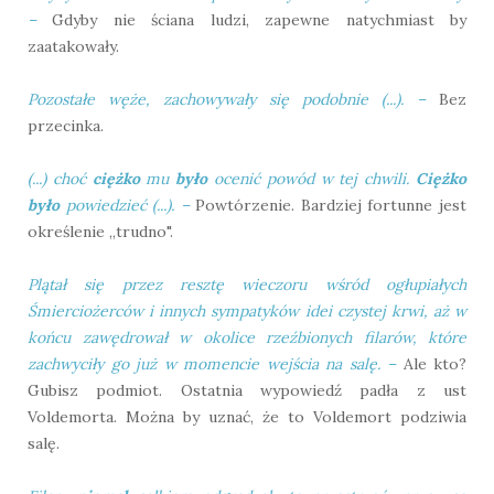
–
Gdyby nie ściana ludzi, zapewne natychmiast by
zaatakowały.
P
ozostałe węże, zachowywały się podobnie (...).
–
Bez
przecinka.
(...)
choć
ciężko
mu
było
ocenić powód w tej chwili.
Ciężko
było
powiedzieć (...).
–
Powtórzenie. Bardziej fortunne jest
określenie „trudno".
Plątał się przez resztę wieczoru wśród ogłupiałych
Śmierciożerców i innych sympatyków idei czystej krwi, aż w
końcu zawędrował w okolice rzeźbionych filarów, które
zachwyciły go już w momencie wejścia na salę.
–
Ale kto?
Gubisz podmiot. Ostatnia wypowiedź padła z ust
Voldemorta. Można by uznać, że to Voldemort podziwia
salę.