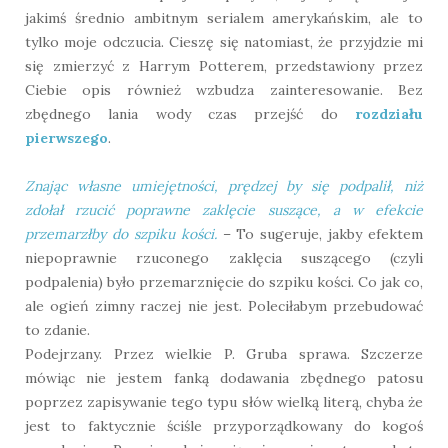
jakimś średnio ambitnym serialem amerykańskim, ale to
tylko moje odczucia. Cieszę się natomiast, że przyjdzie mi
się zmierzyć z Harrym Potterem, przedstawiony przez
Ciebie opis również wzbudza zainteresowanie. Bez
zbędnego lania wody czas przejść do
rozdziału
pierwszego
.
Znając własne umiejętności, prędzej by się podpalił, niż
zdołał rzucić poprawne zaklęcie suszące, a w efekcie
przemarzłby do szpiku kości.
– To sugeruje, jakby efektem
niepoprawnie rzuconego zaklęcia suszącego (czyli
podpalenia) było przemarznięcie do szpiku kości. Co jak co,
ale ogień zimny raczej nie jest. Poleciłabym przebudować
to zdanie.
Podejrzany. Przez wielkie P. Gruba sprawa. Szczerze
mówiąc nie jestem fanką dodawania zbędnego patosu
poprzez zapisywanie tego typu słów wielką literą, chyba że
jest to faktycznie ściśle przyporządkowany do kogoś