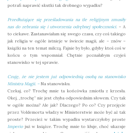
potrafi naprawić skutki tak drobnego wypadku?
Przedłużające się prześladowania na tle religijnym zmusiły
nas do zebrania się i utworzenia odrębnej społeczności.
– A
to ciekawe. Zastanawiałam się swego czasu, czy coś takiego
jak religia w ogóle istnieje w świecie magii, ale – znów –
książki na ten temat milczą. Fajnie by było, gdyby ktoś coś w
końcu o tym wspomniał. Chętnie poznałabym czyjeś
stanowisko w tej sprawie.
Czuję, że nie jestem już odpowiednią osobą na stanowisko
Ministra Magii.
–
Na stanowisku.
Czekaj, co? Trochę mnie ta końcówka zmiotła z krzesła.
Okej, „trochę” nie jest chyba odpowiednim słowem. Czy tak
w ogóle można? Ale jak? Dlaczego? Po co? Czy przejęcie
przez Voldemorta władzy w Ministerstwie może być aż tak
proste? Przecież w takim wypadku wystarczyłoby proste
Imperio
już w książce. Trochę mnie to kłuje, choć ukazuje