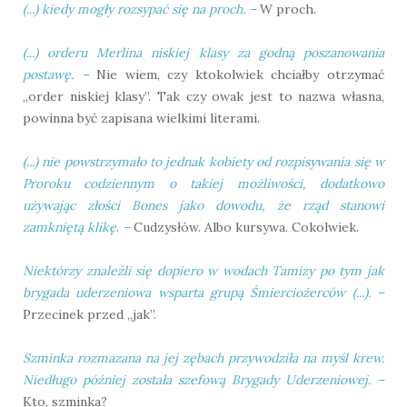
(...)
kiedy mogły rozsypać się na proch.
–
W proch.
(...)
orderu Merlina niskiej klasy za godną poszanowania
postawę.
–
Nie wiem, czy ktokolwiek chciałby otrzymać
„order niskiej klasy”. Tak czy owak jest to nazwa własna,
powinna być zapisana wielkimi literami.
(...)
nie powstrzymało to jednak kobiety od rozpisywania się w
Proroku codziennym o takiej możliwości, dodatkowo
używając złości Bones jako dowodu, że rząd stanowi
zamkniętą klikę
.
–
Cudzysłów. Albo kursywa. Cokolwiek.
Niektórzy znaleźli się dopiero w wodach Tamizy po tym jak
brygada uderzeniowa wsparta grupą Śmierciożerców (...).
–
Przecinek przed „jak”.
Szminka rozmazana na jej zębach przywodziła na myśl krew.
Niedługo później została szefową Brygady Uderzeniowej.
–
Kto, szminka?