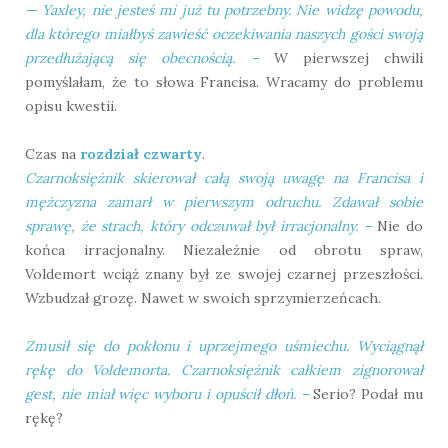
— Yaxley, nie jesteś mi już tu potrzebny. Nie widzę powodu,
dla którego miałbyś zawieść oczekiwania naszych gości swoją
przedłużającą się obecnością.
–
W pierwszej chwili
pomyślałam, że to słowa Francisa. Wracamy do problemu
opisu kwestii.
Czas na
rozdział czwarty
.
Czarnoksiężnik skierował całą swoją uwagę na Francisa i
mężczyzna zamarł w pierwszym odruchu. Zdawał sobie
sprawę, że strach, który odczuwał był irracjonalny.
–
Nie do
końca irracjonalny. Niezależnie od obrotu spraw,
Voldemort wciąż znany był ze swojej czarnej przeszłości.
Wzbudzał grozę. Nawet w swoich sprzymierzeńcach.
Zmusił się do pokłonu i uprzejmego uśmiechu. Wyciągnął
rękę do Voldemorta. Czarnoksiężnik całkiem zignorował
gest, nie miał więc wyboru i opuścił dłoń.
–
Serio? Podał mu
rękę?