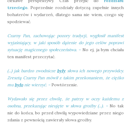
ciekawe perspektywy. Czas przejść do
rozdziału
trzeciego
. Poprzednie rozdziały dotyczą zupełnie innych
bohaterów i wydarzeń, dlatego sama nie wiem, czego się
spodziewać.
Czarny Pan, zachowując pozory tradycji, wygłosił manifest
wyjaśniający, w jaki sposób dążenie do jego celów poprawi
sytuację magicznego społeczeństwa.
–
No ej, ja bym chciała
ten manifest przeczytać.
(...)
jak bardzo zwodnicze
były
słowa ich nowego przywódcy.
Zresztą Czarny Pan mówił z takim przekonaniem, że ciężko
mu
było
nie wierzyć.
–
Powtórzenie.
Wydawało się przez chwilę, że patrzy w oczy każdemu z
osobna, przekazując nieujęte w słowa groźby (...).
–
No tak
nie do końca, bo przed chwilą wypowiedziane przez niego
zdania z pewnością zawierały słowa groźby.