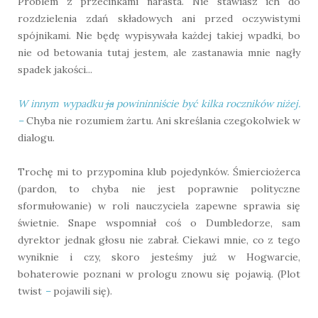
Problem z przecinkami narasta. Nie stawiasz ich do
rozdzielenia zdań składowych ani przed oczywistymi
spójnikami. Nie będę wypisywała każdej takiej wpadki, bo
nie od betowania tutaj jestem, ale zastanawia mnie nagły
spadek jakości...
W innym wypadku
ja
powininniście być kilka roczników niżej.
–
Chyba nie rozumiem żartu. Ani skreślania czegokolwiek w
dialogu.
Trochę mi to przypomina klub pojedynków. Śmierciożerca
(pardon, to chyba nie jest poprawnie polityczne
sformułowanie) w roli nauczyciela zapewne sprawia się
świetnie. Snape wspomniał coś o Dumbledorze, sam
dyrektor jednak głosu nie zabrał. Ciekawi mnie, co z tego
wyniknie i czy, skoro jesteśmy już w Hogwarcie,
bohaterowie poznani w prologu znowu się pojawią. (Plot
twist
–
pojawili się).