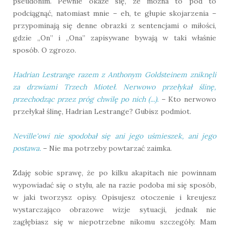
pseudonim. Pewnie okaże się, że można to pod to
podciągnąć, natomiast mnie – eh, te głupie skojarzenia –
przypominają się denne obrazki z sentencjami o miłości,
gdzie „On” i „Ona” zapisywane bywają w taki właśnie
sposób. O zgrozo.
Hadrian Lestrange razem z Anthonym Goldsteinem zniknęli
za drzwiami Trzech Mioteł. Nerwowo przełykał ślinę,
przechodząc przez próg chwilę po nich (...).
– Kto nerwowo
przełykał ślinę, Hadrian Lestrange? Gubisz podmiot.
Neville'owi nie spodobał się ani jego uśmieszek, ani jego
postawa.
– Nie ma potrzeby powtarzać zaimka.
Zdaję sobie sprawę, że po kilku akapitach nie powinnam
wypowiadać się o stylu, ale na razie podoba mi się sposób,
w jaki tworzysz opisy. Opisujesz otoczenie i kreujesz
wystarczająco obrazowe wizje sytuacji, jednak nie
zagłębiasz się w niepotrzebne nikomu szczegóły. Mam