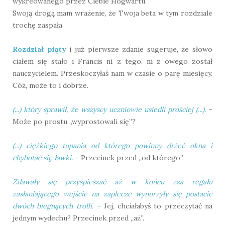
wykreowanego przez Ciebie Hogwartu.
Swoją drogą mam wrażenie, że Twoja beta w tym rozdziale
trochę zaspała.
Rozdział piąty
i już pierwsze zdanie sugeruje, że słowo
ciałem się stało i Francis ni z tego, ni z owego został
nauczycielem. Przeskoczyłaś nam w czasie o parę miesięcy.
Cóż, może to i dobrze.
(...) który sprawił, że wszyscy uczniowie usiedli prościej (...).
–
Może po prostu „wyprostowali się”?
(...) ciężkiego tupania od którego powinny drżeć okna i
chybotać się ławki.
–
Przecinek przed „od którego”.
Zdawały się przyspieszać aż w końcu zza regału
zasłaniającego wejście na zaplecze wynurzyły się postacie
dwóch biegnących trolli.
–
Jej, chciałabyś to przeczytać na
jednym wydechu? Przecinek przed „aż”.