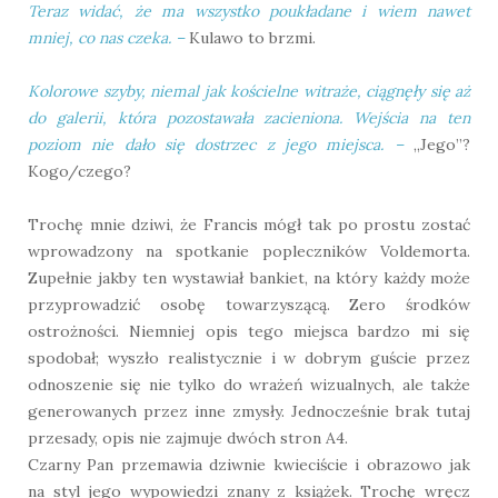
Teraz widać, że ma wszystko poukładane i wiem nawet
mniej, co nas czeka.
–
Kulawo to brzmi.
Kolorowe szyby, niemal jak kościelne witraże, ciągnęły się aż
do galerii, która pozostawała zacieniona. Wejścia na ten
poziom nie dało się dostrzec z jego miejsca.
–
„Jego”?
Kogo/czego?
Trochę mnie dziwi, że Francis mógł tak po prostu zostać
wprowadzony na spotkanie popleczników Voldemorta.
Zupełnie jakby ten wystawiał bankiet, na który każdy może
przyprowadzić osobę towarzyszącą. Zero środków
ostrożności. Niemniej opis tego miejsca bardzo mi się
spodobał; wyszło realistycznie i w dobrym guście przez
odnoszenie się nie tylko do wrażeń wizualnych, ale także
generowanych przez inne zmysły. Jednocześnie brak tutaj
przesady, opis nie zajmuje dwóch stron A4.
Czarny Pan przemawia dziwnie kwieciście i obrazowo jak
na styl jego wypowiedzi znany z książek. Trochę wręcz