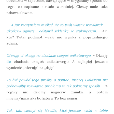
obecności w tej scenie, nawiązujące w oryginalny sposób do
tego, co napisane zostało wcześniej. Cieszy mnie taka
zabawa słowem.
— A już zaczynałem myśleć, że to twój własny wynalazek. —
Skończył ognistą i odstawił szklankę ze stuknięciem.
– Ale
kto? Tutaj podmiot wcale nie wynika z poprzedniego
zdania.
Oferuję ci okazję na zbadanie czegoś unikatowego.
– Okazję
do
zbadania czegoś unikatowego. A najlepiej jeszcze
wymienić „oferuję” na „daję”.
To był powód jego prośby o pomoc, inaczej Goldstein nie
próbowałby rozwiązać problemu w tak pokrętny sposób.
– Z
reguły nie dajemy najpierw zaimka, a potem
imienia/nazwiska bohatera. To bez sensu.
Tak, tak, cieszył się Neville, ktoś jeszcze widzi w tobie