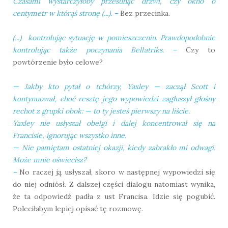
Czasami wystarczyłoby przesunąć drzwi, czy okno o
centymetr w którąś stronę (...).
–
Bez przecinka.
(...)
kontrolując sytuację w pomieszczeniu. Prawdopodobnie
kontrolując także poczynania Bellatriks.
–
Czy to
powtórzenie było celowe?
— Jakby kto pytał o tchórzy, Yaxley — zaczął Scott i
kontynuował, choć resztę jego wypowiedzi zagłuszył głośny
rechot z grupki obok: — to ty jesteś pierwszy na liście.
Yaxley nie usłyszał obelgi i dalej koncentrował się na
Francisie, ignorując wszystko inne.
— Nie pamiętam ostatniej okazji, kiedy zabrakło mi odwagi.
Może mnie oświecisz?
–
No raczej ją usłyszał, skoro w następnej wypowiedzi się
do niej odniósł. Z dalszej części dialogu natomiast wynika,
że ta odpowiedź padła z ust Francisa. Idzie się pogubić.
Poleciłabym lepiej opisać tę rozmowę.