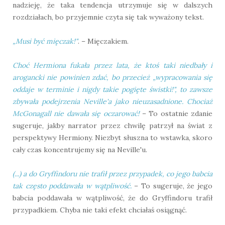
nadzieję, że taka tendencja utrzymuje się w dalszych
rozdziałach, bo przyjemnie czyta się tak wyważony tekst.
„Musi być mięczak!"
. – Mięczakiem.
Choć Hermiona fukała przez lata, że ktoś taki niedbały i
arogancki nie powinien zdać, bo przecież „wypracowania się
oddaje w terminie i nigdy takie pogięte świstki!", to zawsze
zbywała podejrzenia Neville'a jako nieuzasadnione. Chociaż
McGonagall nie dawała się oczarować!
– To ostatnie zdanie
sugeruje, jakby narrator przez chwilę patrzył na świat z
perspektywy Hermiony. Niezbyt słuszna to wstawka, skoro
cały czas koncentrujemy się na Neville'u.
(...) a do Gryffindoru nie trafił przez przypadek, co jego babcia
tak często poddawała w wątpliwość.
– To sugeruje, że jego
babcia poddawała w wątpliwość, że do Gryffindoru trafił
przypadkiem. Chyba nie taki efekt chciałaś osiągnąć.