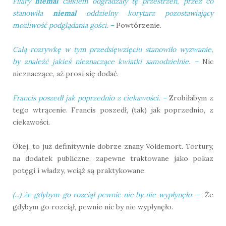
Filary
niemal
całkiem odgradzały tę przestrzeń, przez co
stanowiła
niemal
oddzielny korytarz pozostawiający
możliwość podglądania gości.
–
Powtórzenie.
Całą rozrywkę w tym przedsięwzięciu stanowiło wyzwanie,
by znaleźć jakieś nieznaczące kwiatki samodzielnie.
–
Nic
nieznaczące, aż prosi się dodać.
Francis poszedł jak poprzednio z ciekawości.
–
Zrobiłabym z
tego wtrącenie. Francis poszedł, (tak) jak poprzednio, z
ciekawości.
Okej, to już definitywnie dobrze znany Voldemort. Tortury,
na dodatek publiczne, zapewne traktowane jako pokaz
potęgi i władzy, wciąż są praktykowane.
(...)
że gdybym go rozciął pewnie nic by nie wypłynęło.
–
Że
gdybym go rozciął, pewnie nic by nie wypłynęło.