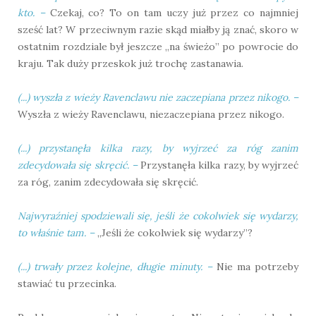
kto.
–
Czekaj, co? To on tam uczy już przez co najmniej
sześć lat? W przeciwnym razie skąd miałby ją znać, skoro w
ostatnim rozdziale był jeszcze „na świeżo” po powrocie do
kraju. Tak duży przeskok już trochę zastanawia.
(...) wyszła z wieży Ravenclawu nie zaczepiana przez nikogo.
–
Wyszła z wieży Ravenclawu, niezaczepiana przez nikogo.
(...) przystanęła kilka razy, by wyjrzeć za róg zanim
zdecydowała się skręcić.
–
Przystanęła kilka razy, by wyjrzeć
za róg, zanim zdecydowała się skręcić.
Najwyraźniej spodziewali się, jeśli że cokolwiek się wydarzy,
to właśnie tam.
–
„Jeśli że cokolwiek się wydarzy”?
(...) trwały przez kolejne, długie minuty.
–
Nie ma potrzeby
stawiać tu przecinka.