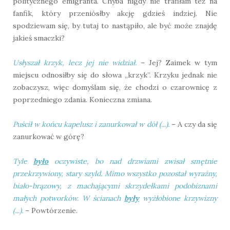
politycznego emigranta. Chyba nigdy nie trafiłam też na
fanfik, który przeniósłby akcję gdzieś indziej. Nie
spodziewam się, by tutaj to nastąpiło, ale być może znajdę
jakieś smaczki?
Usłyszał krzyk, lecz jej nie widział.
– Jej? Zaimek w tym
miejscu odnosiłby się do słowa „krzyk”. Krzyku jednak nie
zobaczysz, więc domyślam się, że chodzi o czarownicę z
poprzedniego zdania. Konieczna zmiana.
Puścił w końcu kapelusz i zanurkował w dół (...).
– A czy da się
zanurkować w górę?
Tyle
było
oczywiste, bo nad drzwiami zwisał smętnie
przekrzywiony, stary szyld. Mimo wszystko pozostał wyraźny,
biało-brązowy, z machającymi skrzydełkami podobiznami
małych potworków. W ścianach
były
wyżłobione krzywizny
(...).
– Powtórzenie.