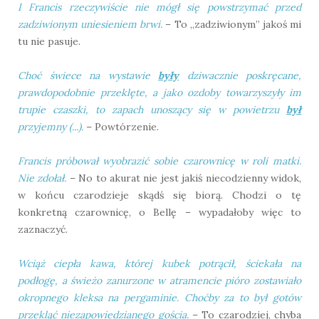
I Francis rzeczywiście nie mógł się powstrzymać przed
zadziwionym uniesieniem brwi.
– To „zadziwionym” jakoś mi
tu nie pasuje.
Choć świece na wystawie
były
dziwacznie poskręcane,
prawdopodobnie przeklęte, a jako ozdoby towarzyszyły im
trupie czaszki, to zapach unoszący się w powietrzu
był
przyjemny (...).
– Powtórzenie.
Francis próbował wyobrazić sobie czarownicę w roli matki.
Nie zdołał.
– No to akurat nie jest jakiś niecodzienny widok,
w końcu czarodzieje skądś się biorą. Chodzi o tę
konkretną czarownicę, o Bellę – wypadałoby więc to
zaznaczyć.
Wciąż ciepła kawa, której kubek potrącił, ściekała na
podłogę, a świeżo zanurzone w atramencie pióro zostawiało
okropnego kleksa na pergaminie. Choćby za to był gotów
przekląć niezapowiedzianego gościa.
– To czarodziej, chyba