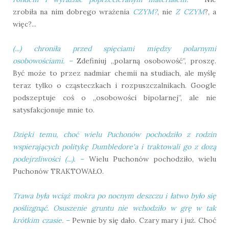
zrobiła na nim dobrego wrażenia
CZYM?
, nie
Z CZYM
?, a
więc?...
(...) chroniła przed spięciami między polarnymi
osobowościami.
–
Zdefiniuj „polarną osobowość”, proszę.
Być może to przez nadmiar chemii na studiach, ale myślę
teraz tylko o cząsteczkach i rozpuszczalnikach. Google
podszeptuje coś o „osobowości bipolarnej”, ale nie
satysfakcjonuje mnie to.
Dzięki temu, choć wielu Puchonów pochodziło z rodzin
wspierających politykę Dumbledore'a i traktowali go z dozą
podejrzliwości (...).
–
Wielu Puchonów pochodziło, wielu
Puchonów TRAKTOWAŁO.
Trawa była wciąż mokra po nocnym deszczu i łatwo było się
poślizgnąć. Osuszenie gruntu nie wchodziło w grę w tak
krótkim czasie.
–
Pewnie by się dało. Czary mary i już. Choć