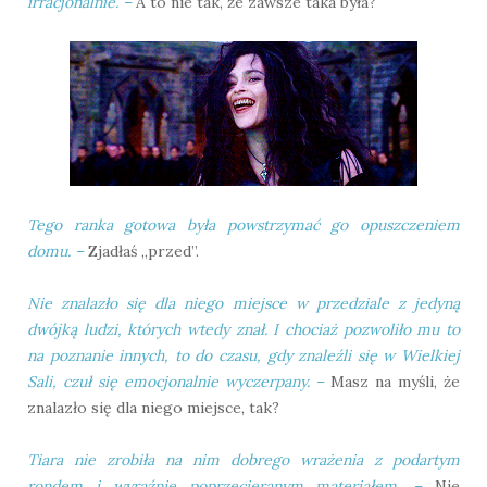
irracjonalnie.
–
A to nie tak, że zawsze taka była?
Tego ranka gotowa była powstrzymać go opuszczeniem
domu.
–
Zjadłaś „przed”.
Nie znalazło się dla niego miejsce w przedziale z jedyną
dwójką ludzi, których wtedy znał. I chociaż pozwoliło mu to
na poznanie innych, to do czasu, gdy znaleźli się w Wielkiej
Sali, czuł się emocjonalnie wyczerpany.
–
Masz na myśli, że
znalazło się dla niego miejsce, tak?
Tiara nie zrobiła na nim dobrego wrażenia z podartym
rondem i wyraźnie poprzecieranym materiałem.
–
Nie