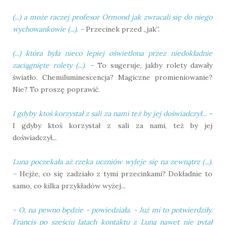
(...) a może raczej profesor Ormond jak zwracali się do niego
wychowankowie (...).
–
Przecinek przed „jak”.
(...) która była nieco lepiej oświetlona przez niedokładnie
zaciągnięte rolety (...).
–
To sugeruje, jakby rolety dawały
światło. Chemiluminescencja? Magiczne promieniowanie?
Nie? To proszę poprawić.
I gdyby ktoś korzystał z sali za nami też by jej doświadczył...
–
I gdyby ktoś korzystał z sali za nami, też by jej
doświadczył...
Luna poczekała aż rzeka uczniów wyleje się na zewnątrz (...).
–
Hejże, co się zadziało z tymi przecinkami? Dokładnie to
samo, co kilka przykładów wyżej...
- O, na pewno będzie - powiedziała. - Już mi to potwierdziły.
Francis po sześciu latach kontaktu z Luną nawet nie pytał