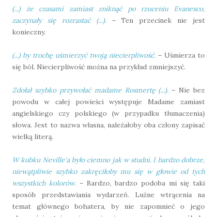
(...) że czasami zamiast zniknąć po rzuceniu Evanesco,
zaczynały się rozrastać (...).
– Ten przecinek nie jest
konieczny.
(...) by trochę uśmierzyć twoją niecierpliwość.
– Uśmierza to
się ból. Niecierpliwość można na przykład zmniejszyć.
Zdołał szybko przywołać madame Rosmertę (...).
– Nie bez
powodu w całej powieści występuje Madame zamiast
angielskiego czy polskiego (w przypadku tłumaczenia)
słowa. Jest to nazwa własna, należałoby oba człony zapisać
wielką literą.
W kubku Neville'a było ciemno jak w studni. I bardzo dobrze,
niewątpliwie szybko zakręciłoby mu się w głowie od tych
wszystkich kolorów.
– Bardzo, bardzo podoba mi się taki
sposób przedstawiania wydarzeń. Luźne wtrącenia na
temat głównego bohatera, by nie zapomnieć o jego