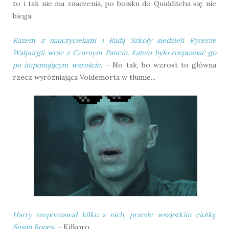
to i tak nie ma znaczenia, po boisku do Quidditcha się nie
biega.
Razem z nauczycielami i Radą Szkoły siedzieli Rycerze
Walpurgii wraz z Czarnym Panem. Łatwo było rozpoznać go
po imponującym wzroście.
–
No tak, bo wzrost to główna
rzecz wyróżniająca Voldemorta w tłumie...
Harry rozpoznawał kilku z nich, przede wszystkim ciotkę
Susan Bones.
–
Kilkoro.