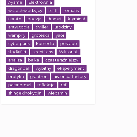
Ayame
Elektrownia
wszechwiedzący
sci-fi
romans
naruto
poezja
dramat
kryminał
antyutopia
thriller
urodziny
wampiry
groteska
yaoi
cyberpunk
komedia
postapo
słodkiflirt
teentitans
WiktoriaL
analiza
bajka
czas teraźniejszy
dragonball
wybitny
eksperyment
erotyka
graotron
historical fantasy
paranormal
refleksje
rpf
shingekinokyojin
wiedźmin