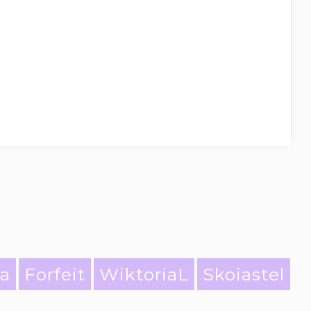
ia
Forfeit
WiktoriaL
Skoiastel