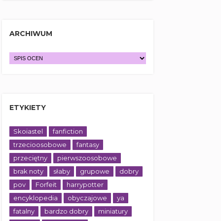
ARCHIWUM
ETYKIETY
Skoiastel
fanfiction
trzecioosobowe
fantasy
przeciętny
pierwszoosobowe
brak noty
słaby
grupowe
dobry
pov
Forfeit
harrypotter
encyklopedia
obyczajowe
ya
fatalny
bardzo dobry
miniatury