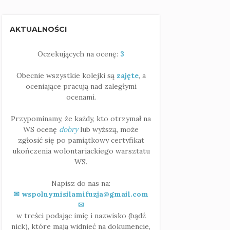
AKTUALNOŚCI
Oczekujących na ocenę:
3
Obecnie wszystkie kolejki są
zajęte
, a
oceniające pracują nad zaległymi
ocenami.
Przypominamy, że każdy, kto otrzymał na
WS ocenę
dobry
lub wyższą, może
zgłosić się po pamiątkowy certyfikat
ukończenia wolontariackiego warsztatu
WS.
Napisz do nas na:
✉ wspolnymisilamifuzja@gmail.com
✉
w treści podając imię i nazwisko (bądź
nick), które mają widnieć na dokumencie,