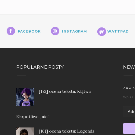
FACEBOOK
INSTAGRAM
WATTPAD
POPULARNE POSTY
NEW
ZAPI
[172] ocena tekstu: Klątwa
Wpisz s
Kłopotliwe „nie”
[161] ocena tekstu: Legenda