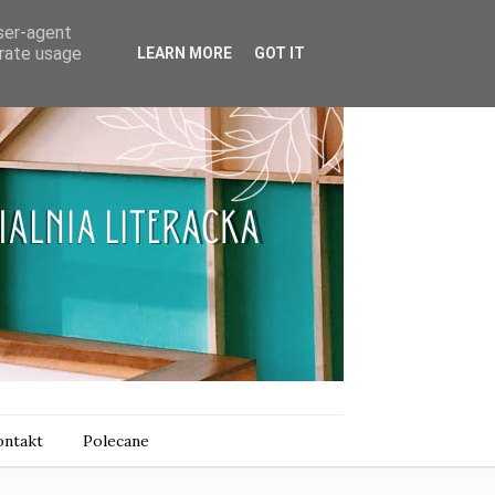
user-agent
erate usage
LEARN MORE
GOT IT
ntakt
Polecane