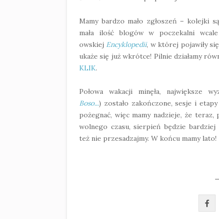
Mamy bardzo mało zgłoszeń – kolejki są
mała ilość blogów w poczekalni wcal
owskiej
Encyklopedii
, w której pojawiły s
ukaże się już wkrótce! Pilnie działamy ró
KLIK
.
Połowa wakacji minęła, największe w
Boso...
) zostało zakończone, sesje i etap
pożegnać, więc mamy nadzieje, że teraz, p
wolnego czasu, sierpień będzie bardziej 
też nie przesadzajmy. W końcu mamy lato!
—