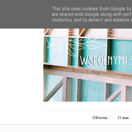
This site uses cookies from Google to d
are shared with Google along with perf
statistics, and to detect and address 
Główna
O nas