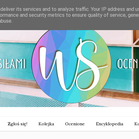
eliver its services and to analyze traffic. Your IP address and 
ormance and security metrics to ensure quality of service, gen
abuse.
Zgłoś się!
Kolejka
Ocenione
Encyklopedia
Ko