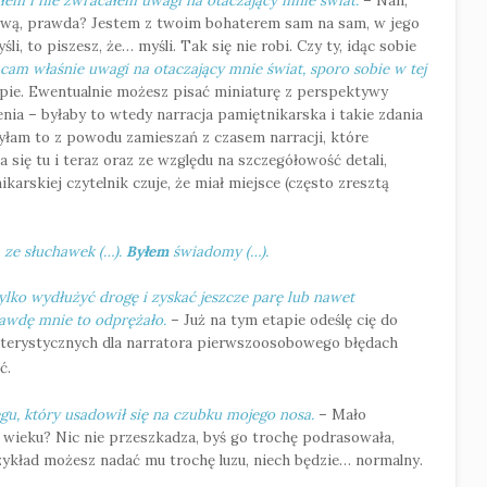
ałem i nie zwracałem uwagi na otaczający mnie świat.
– Nah,
ową, prawda? Jestem z twoim bohaterem sam na sam, w jego
i, to piszesz, że… myśli. Tak się nie robi. Czy ty, idąc sobie
am właśnie uwagi na otaczający mnie świat, sporo sobie w tej
łupie. Ewentualnie możesz pisać miniaturę z perspektywy
ia – byłaby to wtedy narracja pamiętnikarska i takie zdania
yłam to z powodu zamieszań z czasem narracji, które
ła się tu i teraz oraz ze względu na szczegółowość detali,
arskiej czytelnik czuje, że miał miejsce (często zresztą
a ze słuchawek (…).
Byłem
świadomy (…).
tylko wydłużyć drogę i zyskać jeszcze parę lub nawet
rawdę mnie to odprężało.
– Już na tym etapie odeślę cię do
rakterystycznych dla narratora pierwszoosobowego błędach
ć.
gu, który usadowił się na czubku mojego nosa.
– Mało
t wieku? Nic nie przeszkadza, byś go trochę podrasowała,
rzykład możesz nadać mu trochę luzu, niech będzie… normalny.