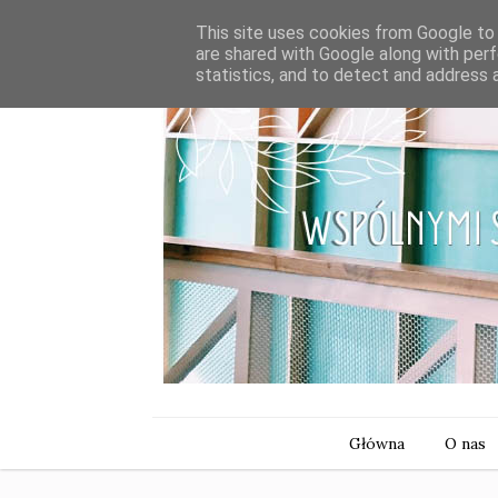
This site uses cookies from Google to d
are shared with Google along with perf
statistics, and to detect and address 
Główna
O nas