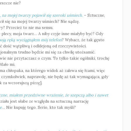
eszcze nie?
, na mojej twarzy pojawił się szeroki uśmiech.
– Sztuczne,
wił się na mojej twarzy uśmiech? Nie sądzę.
y? Przecież to nie ma sensu.
 plecy, moja twarz… A niby czyje inne miałyby być? Gdy
ją ręką wyciągnąłem mój telefon
? Wybacz, że tak gęsto
ć dość wątpliwą i odklejoną od rzeczywistości.
jonalnym trudno będzie mi się za chwilę utożsamić.
iwie nie przytaczasz o czym. To tylko takie ogólniki, trochę
Mało mi.
ma chłopaka, na którego widok aż zalewa się łzami, więc
 czymkolwiek, naprawdę, nie będę aż tak wymagająca, gdy
k za wczorajszą pizzę].
czne, miałem przedziwne wrażenie, że szepczą albo i nawet
iału jest słabe ze względu na sztuczną narrację
e
… Nie kupuję tego. Serio, kto tak myśli?