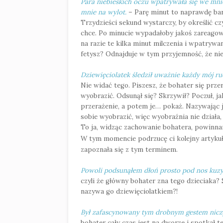
Para niebieskich oczu wpatrywała się we mnie
mnie na wylot.
– Parę minut to naprawdę bar
Trzydzieści sekund wystarczy, by określić cz
chce. Po minucie wypadałoby jakoś zareago
na razie te kilka minut milczenia i wpatrywan
fetysz? Odnajduje w tym przyjemność, że n
Dziewięciolatek śledził uważnie każdy mój ru
Nie widać tego. Piszesz, że bohater się prze
wyobrazić. Odsunął się? Skrzywił? Poczuł, j
przerażenie, a potem je… pokaż. Nazywając 
sobie wyobrazić, więc wyobraźnia nie działa
To ja, widząc zachowanie bohatera, powinnam 
W tym momencie podrzucę ci kolejny artykuł.
zapoznała się z tym terminem.
Powoli podsunąłem dłoń prosto pod nos kuzy
czyli że główny bohater zna tego dzieciaka? 
nazywa go dziewięciolatkiem?!
Był zafascynowany tym drobnym gestem nicz
bohater cały czas jest na dworze i spotkał t