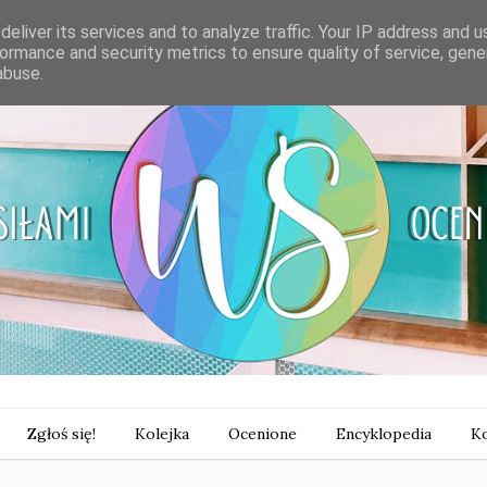
eliver its services and to analyze traffic. Your IP address and 
ormance and security metrics to ensure quality of service, gen
abuse.
Zgłoś się!
Kolejka
Ocenione
Encyklopedia
Ko