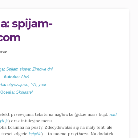
a: spijam-
.com
arze
ga:
Spijam słowa: Zimowe dni
Autorka:
Afuś
ka:
obyczajowe, YA, yaoi
Ocenia:
Skoiastel
efekt przewijania tekstu na nagłówku (gdzie masz błąd:
nad
yli ja
) oraz intuicyjne menu.
roka kolumna na posty. Zdecydowałaś się na mały font, ale
 treści zdjęcie
książki
) – to mocno przytłacza. Na dodatek