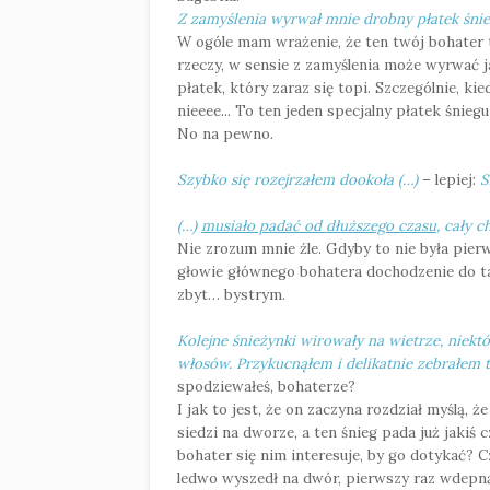
Z zamyślenia wyrwał mnie drobny płatek śnie
W ogóle mam wrażenie, że ten twój bohater 
rzeczy, w sensie z zamyślenia może wyrwać ja
płatek, który zaraz się topi. Szczególnie, ki
nieeee... To ten jeden specjalny płatek śnieg
No na pewno.
Szybko się rozejrzałem dookoła (…)
– lepiej:
S
(…)
musiało padać od dłuższego czasu
, cały 
Nie zrozum mnie źle. Gdyby to nie była pier
głowie głównego bohatera dochodzenie do ta
zbyt… bystrym.
Kolejne śnieżynki wirowały na wietrze, niektó
włosów. Przykucnąłem i delikatnie zebrałem t
spodziewałeś, bohaterze?
I jak to jest, że on zaczyna rozdział myślą, ż
siedzi na dworze, a ten śnieg pada już jakiś c
bohater się nim interesuje, by go dotykać? 
ledwo wyszedł na dwór, pierwszy raz wdepną