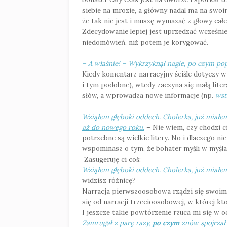
siebie na mrozie, a główny nadal ma na swoim
że tak nie jest i muszę wymazać z głowy ca
Zdecydowanie lepiej jest uprzedzać wcześniej
niedomówień, niż potem je korygować.
– A właśnie! – Wykrzyknął nagle, po czym po
Kiedy komentarz narracyjny ściśle dotyczy 
i tym podobne), wtedy zaczyna się małą lite
słów, a wprowadza nowe informacje (np.
wst
Wziąłem głęboki oddech. Cholerka, już miałe
aż do nowego roku.
– Nie wiem, czy chodzi ci 
potrzebne są wielkie litery. No i dlaczego n
wspominasz o tym, że bohater myśli w myślac
Zasugeruję ci coś:
Wziąłem głęboki oddech. Cholerka, już miałe
widzisz różnicę?
Narracja pierwszoosobowa rządzi się swoimi p
się od narracji trzecioosobowej, w której k
I jeszcze takie powtórzenie rzuca mi się w o
Zamrugał z parę razy,
po czym
znów spojrzał 