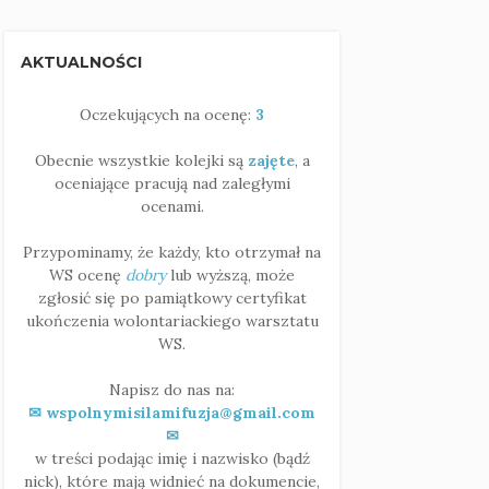
AKTUALNOŚCI
Oczekujących na ocenę:
3
Obecnie wszystkie kolejki są
zajęte
, a
oceniające pracują nad zaległymi
ocenami.
Przypominamy, że każdy, kto otrzymał na
WS ocenę
dobry
lub wyższą, może
zgłosić się po pamiątkowy certyfikat
ukończenia wolontariackiego warsztatu
WS.
Napisz do nas na:
✉ wspolnymisilamifuzja@gmail.com
✉
w treści podając imię i nazwisko (bądź
nick), które mają widnieć na dokumencie,