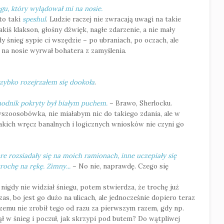
gu, który wylądował mi na nosie.
to taki
speshul
. Ludzie raczej nie zwracają uwagi na takie
kiś klakson, głośny dźwięk, nagłe zdarzenie, a nie mały
edy śnieg sypie ci wszędzie – po ubraniach, po oczach, ale
u na nosie wyrwał bohatera z zamyślenia.
zybko rozejrzałem się dookoła
.
chodnik pokryty był białym puchem.
– Brawo, Sherlocku.
wszoosobówka, nie miałabym nic do takiego zdania, ale w
kich wręcz banalnych i logicznych wniosków nie czyni go
re rozsiadały się na moich ramionach, inne uczepiały się
rochę na rękę. Zimny...
– No nie, naprawdę. Czego się
e nigdy nie widział śniegu, potem stwierdza, że trochę już
zas, bo jest go dużo na ulicach, ale jednocześnie dopiero teraz
Czemu nie zrobił tego od razu za pierwszym razem, gdy np.
ł w śnieg i poczuł, jak skrzypi pod butem? Do wątpliwej