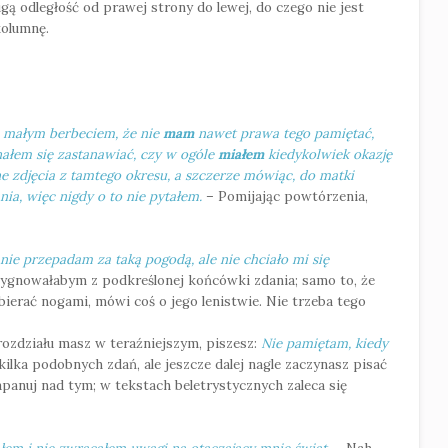
ą odległość od prawej strony do lewej, do czego nie jest
kolumnę.
 małym berbeciem, że nie
mam
nawet prawa tego pamiętać,
nałem się zastanawiać, czy w ogóle
miałem
kiedykolwiek okazję
e zdjęcia z tamtego okresu, a szczerze mówiąc, do matki
ia, więc nigdy o to nie pytałem.
– Pomijając powtórzenia,
nie przepadam za taką pogodą, ale nie chciało mi się
ygnowałabym z podkreślonej końcówki zdania; samo to, że
ebierać nogami, mówi coś o jego lenistwie. Nie trzeba tego
k rozdziału masz w teraźniejszym, piszesz:
Nie pamiętam, kiedy
kilka podobnych zdań, ale jeszcze dalej nagle zaczynasz pisać
apanuj nad tym; w tekstach beletrystycznych zaleca się