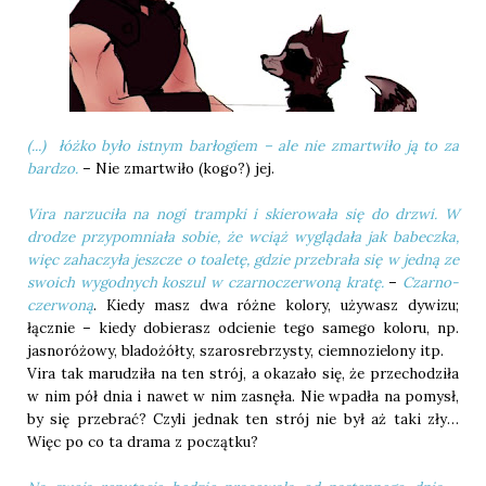
(...) łóżko było istnym barłogiem – ale nie zmartwiło ją to za
bardzo.
– Nie zmartwiło (kogo?) jej.
Vira narzuciła na nogi trampki i skierowała się do drzwi. W
drodze przypomniała sobie, że wciąż wyglądała jak babeczka,
więc zahaczyła jeszcze o toaletę, gdzie przebrała się w jedną ze
swoich wygodnych koszul w czarnoczerwoną kratę.
–
Czarno-
czerwoną
. Kiedy masz dwa różne kolory, używasz dywizu;
łącznie – kiedy dobierasz odcienie tego samego koloru, np.
jasnoróżowy, bladożółty, szarosrebrzysty, ciemnozielony itp.
Vira tak marudziła na ten strój, a okazało się, że przechodziła
w nim pół dnia i nawet w nim zasnęła. Nie wpadła na pomysł,
by się przebrać? Czyli jednak ten strój nie był aż taki zły…
Więc po co ta drama z początku?