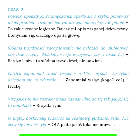
CZAS: 2
Powieki opadały jej ze zmęczenia; oparła się o szybę, ponieważ
miała problem z samodzielnym utrzymaniem głowy w pionie.
–
To takie trochę logiczne. Dajesz mi opis zaspanej dziewczyny.
Domyślam się, dlaczego oparła głowę.
Siódma trzydzieści zdecydowanie nie należała do ulubionych
pór dziewczyny. Wolałaby wciąż wylegiwać się w łóżku (...).
–
Bardzo leniwa ta siódma trzydzieści, nie powiem...
Patrick zapomniał wziąć teczki – a Vira myślała, że tylko
dzieciom się to zdarzało…
– Zapomniał wziąć (kogo? co?) –
teczkę.
Virę jakoś to nie ruszało; miała zamiar ubierać się tak, jak jej się
to podobało.
– Brzydki rym.
O piątej, doskonałej przecież na rozmowę godzinie, rano. Nie
żeby się nie cieszyła.
– O! A piąta jakaś taka niemrawa…