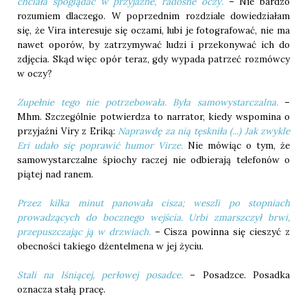
chciała spoglądać w przyjazne, radosne oczy.
– Nie bardzo
rozumiem dlaczego. W poprzednim rozdziale dowiedziałam
się, że Vira interesuje się oczami, lubi je fotografować, nie ma
nawet oporów, by zatrzymywać ludzi i przekonywać ich do
zdjęcia. Skąd więc opór teraz, gdy wypada patrzeć rozmówcy
w oczy?
Zupełnie tego nie potrzebowała. Była samowystarczalna.
–
Mhm. Szczególnie potwierdza to narrator, kiedy wspomina o
przyjaźni Viry z Eriką:
Naprawdę za nią tęskniła (...) Jak zwykle
Eri udało się poprawić humor Virze.
Nie mówiąc o tym, że
samowystarczalne śpiochy raczej nie odbierają telefonów o
piątej nad ranem.
Przez kilka minut panowała cisza; weszli po stopniach
prowadzących do bocznego wejścia. Urbi zmarszczył brwi,
przepuszczając ją w drzwiach.
– Cisza powinna się cieszyć z
obecności takiego dżentelmena w jej życiu.
Stali na lśniącej, perłowej posadce.
– Posadzce. Posadka
oznacza stałą pracę.