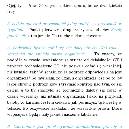
Ojej, tych Praw GT-a jest całkiem sporo, bo aż dwadzieścia
trzy.
3. Będzie odbywał przynajmniej jedną podróż w przeszłość w
tygodniu.
– Punkt pierwszy i drugi zaczynasz od słów
Każdy
podróżnik
, a ten już nie. To trochę niekonsekwentne.
6. Podróżnik będzie cofał się nie dalej niż do 1700 roku –
wcześniej nie istniała nasza organizacja.
– To znaczy, że
podróże w czasie uzależnione są stricte od działalności GT i
zaplecze technologiczne GT nie pozwala cofać się wcześniej,
niż istniało, tak? W sensie, że za podróże odpowiedzialna jest
organizacja? Bo myślałam, że Czas, a organizacja jest po to, by
jakoś chronić podróżników i trzymać kontrolę nad tym, co się
dzieje. A to by znaczyło, że technicznie dałoby się cofać w
czasie wcześniej, niż istniała organizacja, tylko, na przykład,
byłoby to karalne. Jestem ciekawa, jak poruszysz tę kwestię w
tekście. Bo oczywiście zakładam, że wszystkie prawa, które
wypisujesz, będą miały jakieś znaczenie fabularne.
9. Zabronione jest przekazywanie komukolwiek prawdy o