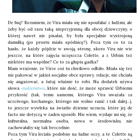
De fuq? Rozumiem, że Vira miała się nie spoufalać z ludźmi, ale
żeby być od razu taką nieprzyjemną dla obcej dziewczyny, o
której nawet nie pisałaś, by była specjalnie wystrojoną
damulką (po prostu miała spódnicę?). Poza tym co to za
hasło, że każdy pójdzie w swoją stronę, skoro Vira nie wie
jeszcze, na które zajęcia uczęszcza Colette, a z Urbim też
niektóre ma wspólne? Co to za głupia gadka?
Mam wrażenie, że Virze coś tu chwilowo odbiło. Miała się też
nie pakować w jakieś socjalne obce sprawy, relacje, nie chciała
się angażować, a tutaj właśnie to robi. Na dodatek używa
słowa
małżeństwo
, które nie dość, że może sprawić Urbiemu
przykrość (tak, temu samemu, którego Vira uważała za
uczciwego, kochanego, którego nie wolno ranić i tak dalej...),
to jeszcze wywleka na światło dzienne uczucia, które jej de
facto nie dotyczą w żaden sposób. Nie wiem, wydaje mi się, że
kulturalna, normalna osoba, nowa w środowisku, nie
zachowałaby się tak bezczelnie.
Poza tym Vira leciała podobno na ładne oczy, a te Colette są