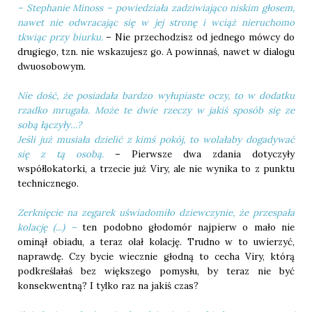
– Stephanie Minoss – powiedziała zadziwiająco niskim głosem,
nawet nie odwracając się w jej stronę i wciąż nieruchomo
tkwiąc przy biurku.
– Nie przechodzisz od jednego mówcy do
drugiego, tzn. nie wskazujesz go. A powinnaś, nawet w dialogu
dwuosobowym.
Nie dość, że posiadała bardzo wyłupiaste oczy, to w dodatku
rzadko mrugała. Może te dwie rzeczy w jakiś sposób się ze
sobą łączyły…?
Jeśli już musiała dzielić z kimś pokój, to wolałaby dogadywać
się z tą osobą.
– Pierwsze dwa zdania dotyczyły
współlokatorki, a trzecie już Viry, ale nie wynika to z punktu
technicznego.
Zerknięcie na zegarek uświadomiło dziewczynie, że przespała
kolację (...) –
ten podobno głodomór najpierw o mało nie
ominął obiadu, a teraz olał kolację. Trudno w to uwierzyć,
naprawdę. Czy bycie wiecznie głodną to cecha Viry, którą
podkreślałaś bez większego pomysłu, by teraz nie być
konsekwentną? I tylko raz na jakiś czas?