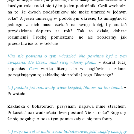
każdym roku rodzi się tylko jeden podróżnik. Czyli wychodzi
na to, że dwóch podróżników nie może umrzeć w jednym
roku? A jeżeli umierają w podobnym okresie, to umiejętność
jednego z nich musi czekać na swoją kolej, by zostać
przydzielona dopiero za rok? Tak to działa, dobrze
rozumiem? Trochę pomieszane, no ale zobaczmy, jak
przedstawisz to w tekście.
Vira nie powinna o tym wiedzieć. Nie powinna być z tym
związana. Ale Czas... miał swój własny plan…
– Akurat tutaj
zapisałaś
Czas
wielką literą, ale w nagłówku i zdaniu
początkującym tę zakładkę nie zrobiłaś tego. Dlaczego?
(...) postało już naprawdę wiele książek, filmów na ten temat.
–
Powstało.
Zakładka o bohaterach, przyznam, napawa mnie strachem.
Pokazałaś aż dwadzieścia dwie postaci! Nie za dużo? Boję się,
że się pogubię. A poza tym pomieszały ci się tam fonty.
(...) więc nawet ci mało ważni bohaterowie, jeśli znajdę pasujący