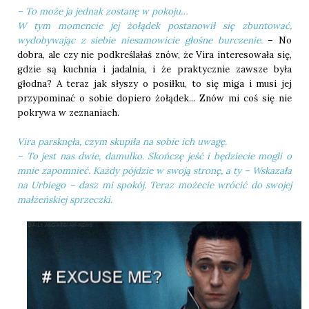
– To może ja jednak zostanę w pokoju…
W tym momencie jej żołądek postanowił się zbuntować,
wydobywając z siebie niesamowicie głośne burczenie.
– No
dobra, ale czy nie podkreślałaś znów, że Vira interesowała się,
gdzie są kuchnia i jadalnia, i że praktycznie zawsze była
głodna? A teraz jak słyszy o posiłku, to się miga i musi jej
przypominać o sobie dopiero żołądek... Znów mi coś się nie
pokrywa w zeznaniach.
Vira parsknęła, czym skupiła na sobie ich uwagę.
– To jest nas dwie, damulko. Skończę jeść i będziecie mogli o
mnie zapomnieć. Każdy pójdzie w swoją stronę, a ty – Wskazała
na Urbiego – dasz mi spokój. Teraz możecie wrócić do swojej
małżeńskiej sprzeczki.