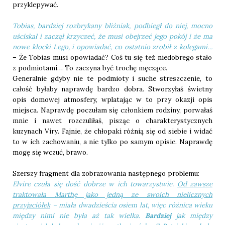
przyklepywać.
Tobias, bardziej rozbrykany bliźniak, podbiegł do niej, mocno
uściskał i zaczął krzyczeć, że musi obejrzeć jego pokój i że ma
nowe klocki Lego, i opowiadać, co ostatnio zrobił z kolegami…
– Że Tobias musi opowiadać? Coś tu się też niedobrego stało
z podmiotami… To zaczyna być trochę męczące.
Generalnie gdyby nie te podmioty i suche streszczenie, to
całość byłaby naprawdę bardzo dobra. Stworzyłaś świetny
opis domowej atmosfery, wplatając w to przy okazji opis
miejsca. Naprawdę poczułam się członkiem rodziny, porwałaś
mnie i nawet rozczuliłaś, pisząc o charakterystycznych
kuzynach Viry. Fajnie, że chłopaki różnią się od siebie i widać
to w ich zachowaniu, a nie tylko po samym opisie. Naprawdę
mogę się wczuć, brawo.
Szerszy fragment dla zobrazowania następnego problemu:
Elvire czuła się dość dobrze w ich towarzystwie.
Od zawsze
traktowała Marthę jako jedną ze swoich nielicznych
przyjaciółek
– miała dwadzieścia osiem lat, więc różnica wieku
między nimi nie była aż tak wielka.
Bardziej
jak między