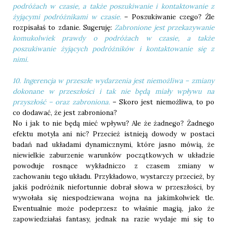
podróżach w czasie, a także poszukiwanie i kontaktowanie z
żyjącymi podróżnikami w czasie.
– Poszukiwanie czego? Źle
rozpisałaś to zdanie. Sugeruję:
Zabronione jest przekazywanie
komukolwiek prawdy o podróżach w czasie, a także
poszukiwanie żyjących podróżników i kontaktowanie się z
nimi.
10. Ingerencja w przeszłe wydarzenia jest niemożliwa – zmiany
dokonane w przeszłości i tak nie będą miały wpływu na
przyszłość – oraz zabroniona.
– Skoro jest niemożliwa, to po
co dodawać, że jest zabroniona?
No i jak to nie będą mieć wpływu? Ale że żadnego? Żadnego
efektu motyla ani nic? Przecież istnieją dowody w postaci
badań nad układami dynamicznymi, które jasno mówią, że
niewielkie zaburzenie warunków początkowych w układzie
powoduje rosnące wykładniczo z czasem zmiany w
zachowaniu tego układu. Przykładowo, wystarczy przecież, by
jakiś podróżnik niefortunnie dobrał słowa w przeszłości, by
wywołała się niespodziewana wojna na jakimkolwiek tle.
Ewentualnie może podeprzesz to właśnie magią, jako że
zapowiedziałaś fantasy, jednak na razie wydaje mi się to