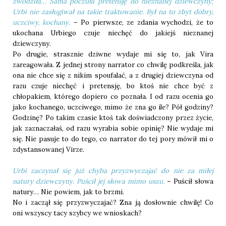
zwodziła… Sama poczuła pretensję do nieznanej dziewczyny;
Urbi nie zasługiwał na takie traktowanie. Był na to zbyt dobry,
uczciwy, kochany.
– Po pierwsze, ze zdania wychodzi, że to
ukochana Urbiego czuje niechęć do jakiejś nieznanej
dziewczyny.
Po drugie, strasznie dziwne wydaje mi się to, jak Vira
zareagowała. Z jednej strony narrator co chwilę podkreśla, jak
ona nie chce się z nikim spoufalać, a z drugiej dziewczyna od
razu czuje niechęć i pretensję, bo ktoś nie chce być z
chłopakiem, którego dopiero co poznała. I od razu ocenia go
jako kochanego, uczciwego, mimo że zna go ile? Pół godziny?
Godzinę? Po takim czasie ktoś tak doświadczony przez życie,
jak zaznaczałaś, od razu wyrabia sobie opinię? Nie wydaje mi
się. Nie pasuje to do tego, co narrator do tej pory mówił mi o
zdystansowanej Virze.
Urbi zaczynał się już chyba przyzwyczajać do nie za miłej
natury dziewczyny. Puścił jej słowa mimo uszu.
– Puścił słowa
natury… Nie powiem, jak to brzmi.
No i zaczął się przyzwyczajać? Zna ją dosłownie chwilę! Co
oni wszyscy tacy szybcy we wnioskach?