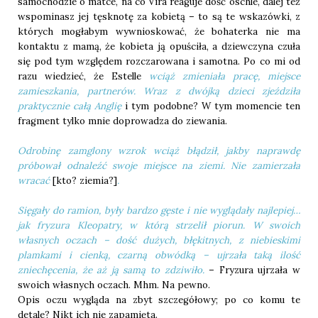
samochodzie o matce, na co Vira reaguje dość oschle, dalej też
wspominasz jej tęsknotę za kobietą – to są te wskazówki, z
których mogłabym wywnioskować, że bohaterka nie ma
kontaktu z mamą, że kobieta ją opuściła, a dziewczyna czuła
się pod tym względem rozczarowana i samotna. Po co mi od
razu wiedzieć, że Estelle
wciąż zmieniała pracę, miejsce
zamieszkania, partnerów. Wraz z dwójką dzieci zjeździła
praktycznie całą Anglię
i tym podobne?
W tym momencie ten
fragment tylko mnie doprowadza do ziewania.
Odrobinę zamglony wzrok wciąż błądził, jakby naprawdę
próbował odnaleźć swoje miejsce na ziemi. Nie zamierzała
wracać
[kto? ziemia?]
.
Sięgały do ramion, były bardzo gęste i nie wyglądały najlepiej…
jak fryzura Kleopatry, w którą strzelił piorun. W swoich
własnych oczach – dość dużych, błękitnych, z niebieskimi
plamkami i cienką, czarną obwódką – ujrzała taką ilość
zniechęcenia, że aż ją samą to zdziwiło.
– Fryzura ujrzała w
swoich własnych oczach. Mhm. Na pewno.
Opis oczu wygląda na zbyt szczegółowy; po co komu te
detale? Nikt ich nie zapamięta.