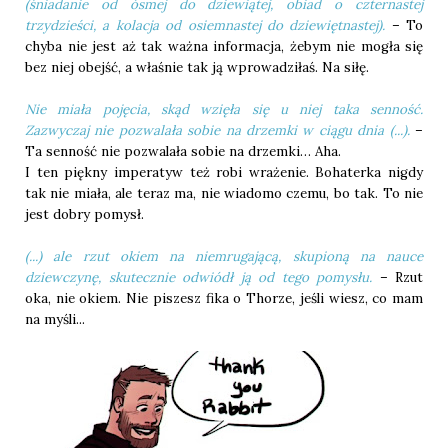
(śniadanie od ósmej do dziewiątej, obiad o czternastej
trzydzieści, a kolacja od osiemnastej do dziewiętnastej).
– To
chyba nie jest aż tak ważna informacja, żebym nie mogła się
bez niej obejść, a właśnie tak ją wprowadziłaś. Na siłę.
Nie miała pojęcia, skąd wzięła się u niej taka senność.
Zazwyczaj nie pozwalała sobie na drzemki w ciągu dnia (...).
–
Ta senność nie pozwalała sobie na drzemki… Aha.
I ten piękny imperatyw też robi wrażenie. Bohaterka nigdy
tak nie miała, ale teraz ma, nie wiadomo czemu, bo tak. To nie
jest dobry pomysł.
(...) ale rzut okiem na niemrugającą, skupioną na nauce
dziewczynę, skutecznie odwiódł ją od tego pomysłu.
– Rzut
oka, nie okiem. Nie piszesz fika o Thorze, jeśli wiesz, co mam
na myśli...