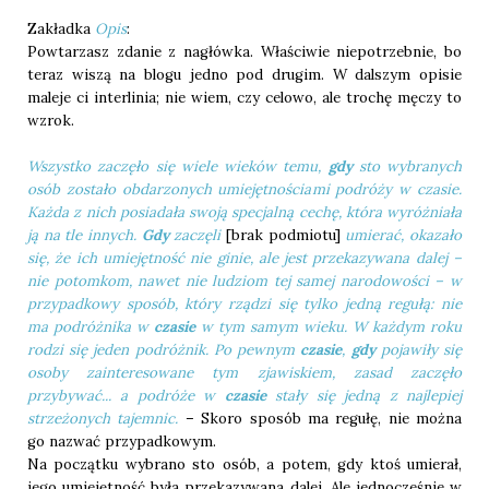
Zakładka
Opis
:
Powtarzasz zdanie z nagłówka. Właściwie niepotrzebnie, bo
teraz wiszą na blogu jedno pod drugim. W dalszym opisie
maleje ci interlinia; nie wiem, czy celowo, ale trochę męczy to
wzrok.
Wszystko zaczęło się wiele wieków temu,
gdy
sto wybranych
osób zostało obdarzonych umiejętnościami podróży w czasie.
Każda z nich posiadała swoją specjalną cechę, która wyróżniała
ją na tle innych.
Gdy
zaczęli
[brak podmiotu]
umierać, okazało
się, że ich umiejętność nie ginie, ale jest przekazywana dalej ­–
nie potomkom, nawet nie ludziom tej samej narodowości – w
przypadkowy sposób, który rządzi się tylko jedną regułą: nie
ma podróżnika w
czasie
w tym samym wieku. W każdym roku
rodzi się jeden podróżnik. Po pewnym
czasie
,
gdy
pojawiły się
osoby zainteresowane tym zjawiskiem, zasad zaczęło
przybywać... a podróże w
czasie
stały się jedną z najlepiej
strzeżonych tajemnic.
– Skoro sposób ma regułę, nie można
go nazwać przypadkowym.
Na początku wybrano sto osób, a potem, gdy ktoś umierał,
jego umiejętność była przekazywana dalej. Ale jednocześnie w