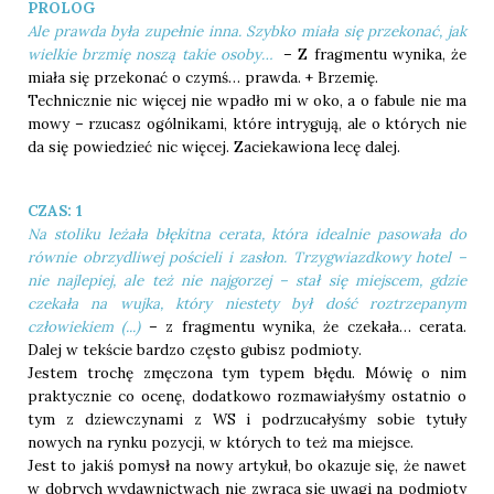
PROLOG
Ale prawda była zupełnie inna. Szybko miała się przekonać, jak
wielkie brzmię noszą takie osoby…
– Z fragmentu wynika, że
miała się przekonać o czymś… prawda. + Brzemię.
Technicznie nic więcej nie wpadło mi w oko, a o fabule nie ma
mowy – rzucasz ogólnikami, które intrygują, ale o których nie
da się powiedzieć nic więcej. Zaciekawiona lecę dalej.
CZAS: 1
Na stoliku leżała błękitna cerata, która idealnie pasowała do
równie obrzydliwej pościeli i zasłon. Trzygwiazdkowy hotel –
nie najlepiej, ale też nie najgorzej – stał się miejscem, gdzie
czekała na wujka, który niestety był dość roztrzepanym
człowiekiem (...)
– z fragmentu wynika, że czekała… cerata.
Dalej w tekście bardzo często gubisz podmioty.
Jestem trochę zmęczona tym typem błędu. Mówię o nim
praktycznie co ocenę, dodatkowo rozmawiałyśmy ostatnio o
tym z dziewczynami z WS i podrzucałyśmy sobie tytuły
nowych na rynku pozycji, w których to też ma miejsce.
Jest to jakiś pomysł na nowy artykuł, bo okazuje się, że nawet
w dobrych wydawnictwach nie zwraca się uwagi na podmioty