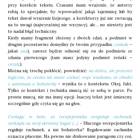
przy korekcie tekstu. Czasami mam wrażenie, że autorzy
robią to specjalnie, by wprowadzić jakąś tajemnicę lub by
tekst dawał wrażenie lżejszego, a korektorzy już nie zwracają
na to uwagi (najwyraźniej nie wszyscy), ale… no niestety jest
to nadal błąd techniczny.
Kiedy mamy fragment złożony z dwóch zdań, a podmiot w
drugim pozostawisz domyślny (w twoim przypadku:
czekała
–
jakaś
ona
), zawsze będzie odnosić się on do podmiotu ze
zdania pierwszego (tam masz jedyny podmiot żeński –
ceratę
).
Można się trochę pokłócić, powiedzieć:
no dobra, ale przecież
logiczne, że cerata nie może czekać, więc wiadomo, że chodzi
z automatu o bohaterkę
– wynika to z kontekstu. Okej, fakt.
Tylko że kontekst i technika muszą iść ze sobą w parze. Po
prostu muszą, nie ma innej opcji. Inaczej tekst jest śmieszny,
szczególnie gdy czyta się go na głos.
Czekając w holu, aż recepcjonistka ureguluje rachunek,
zerknęła na swój skromny bagaż (...).
– Dlaczego recepcjonistka
reguluje rachunek, a nie bohaterka? Regulowanie rachunku
oznacza płacenie. Na pewno nie drukowanie paragonu czy coś.