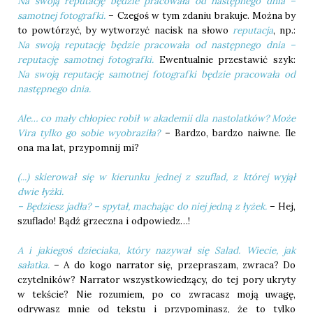
Na swoją reputację będzie pracowała od następnego dnia –
samotnej fotografki.
– Czegoś w tym zdaniu brakuje. Można by
to powtórzyć, by wytworzyć nacisk na słowo
reputacja
, np.:
Na swoją reputację będzie pracowała od następnego dnia –
reputację samotnej fotografki.
Ewentualnie przestawić szyk:
Na swoją reputację samotnej fotografki będzie pracowała od
następnego dnia.
Ale… co mały chłopiec robił w akademii dla nastolatków? Może
Vira tylko go sobie wyobraziła?
– Bardzo, bardzo naiwne. Ile
ona ma lat, przypomnij mi?
(...) skierował się w kierunku jednej z szuflad, z której wyjął
dwie łyżki.
– Będziesz jadła? – spytał, machając do niej jedną z łyżek.
– Hej,
szuflado! Bądź grzeczna i odpowiedz…!
A i jakiegoś dzieciaka, który nazywał się Salad. Wiecie, jak
sałatka.
– A do kogo narrator się, przepraszam, zwraca? Do
czytelników? Narrator wszystkowiedzący, do tej pory ukryty
w tekście? Nie rozumiem, po co zwracasz moją uwagę,
odrywasz mnie od tekstu i przypominasz, że to tylko