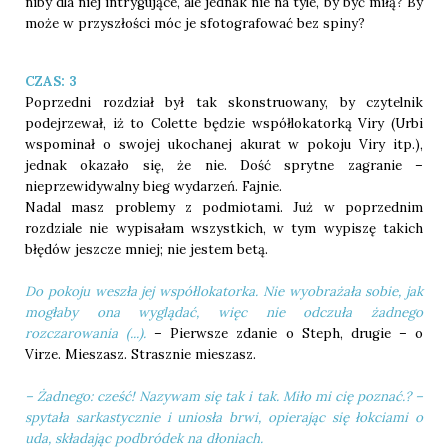
niby dla niej intrygujące, ale jednak nie na tyle, by być miłą? By
może w przyszłości móc je sfotografować bez spiny?
CZAS: 3
Poprzedni rozdział był tak skonstruowany, by czytelnik
podejrzewał, iż to Colette będzie współlokatorką Viry (Urbi
wspominał o swojej ukochanej akurat w pokoju Viry itp.),
jednak okazało się, że nie. Dość sprytne zagranie –
nieprzewidywalny bieg wydarzeń. Fajnie.
Nadal masz problemy z podmiotami. Już w poprzednim
rozdziale nie wypisałam wszystkich, w tym wypiszę takich
błędów jeszcze mniej; nie jestem betą.
Do pokoju weszła jej współlokatorka. Nie wyobrażała sobie, jak
mogłaby ona wyglądać, więc nie odczuła żadnego
rozczarowania (...).
– Pierwsze zdanie o Steph, drugie – o
Virze. Mieszasz. Strasznie mieszasz.
– Żadnego: cześć! Nazywam się tak i tak. Miło mi cię poznać.? –
spytała sarkastycznie i uniosła brwi, opierając się łokciami o
uda, składając podbródek na dłoniach.