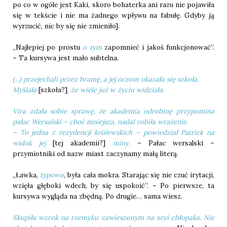
po co w ogóle jest Kaki, skoro bohaterka ani razu nie pojawiła
się w tekście i nie ma żadnego wpływu na fabułę. Gdyby ją
wyrzucić, nic by się nie zmieniło].
„Najlepiej po prostu
o tym
zapomnieć i jakoś funkcjonować”.
– Ta kursywa jest mało subtelna.
(...) przejechali przez bramę, a jej oczom ukazała się szkoła.
Myślała
[szkoła?]
, że wiele już w życiu widziała.
Vira zdała sobie sprawę, że akademia odrobinę przypomina
pałac Wersalski – choć mniejsza, nadal robiła wrażenie.
– To jedna z rezydencji królewskich – powiedział Patrick na
widok jej
[tej akademii?]
miny.
– Pałac wersalski –
przymiotniki od nazw miast zaczynamy małą literą.
„Ławka,
typowo
, była cała mokra. Starając się nie czuć irytacji,
wzięła głęboki wdech, by się uspokoić”. – Po pierwsze, ta
kursywa wygląda na zbędną. Po drugie… sama wiesz.
Skupiła wzrok na rzemyku zawieszonym na szyi chłopaka. Nie