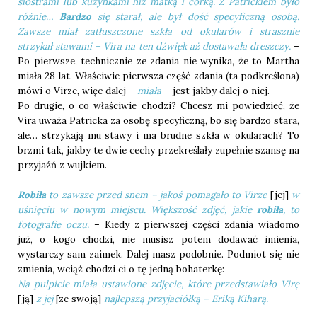
siostrami lub kuzynkami niż matką i córką. Z Patrickiem było
różnie…
Bardzo
się starał, ale był dość specyficzną osobą.
Zawsze miał zatłuszczone szkła od okularów i strasznie
strzykał stawami – Vira na ten dźwięk aż dostawała dreszczy.
–
Po pierwsze, technicznie ze zdania nie wynika, że to Martha
miała 28 lat. Właściwie pierwsza część zdania (ta podkreślona)
mówi o Virze, więc dalej –
miała
– jest jakby dalej o niej.
Po drugie, o co właściwie chodzi? Chcesz mi powiedzieć, że
Vira uważa Patricka za osobę specyficzną, bo się bardzo stara,
ale… strzykają mu stawy i ma brudne szkła w okularach? To
brzmi tak, jakby te dwie cechy przekreślały zupełnie szansę na
przyjaźń z wujkiem.
Robiła
to zawsze przed snem – jakoś pomagało to Virze
[jej]
w
uśnięciu w nowym miejscu. Większość zdjęć, jakie
robiła
, to
fotografie oczu.
– Kiedy z pierwszej części zdania wiadomo
już, o kogo chodzi, nie musisz potem dodawać imienia,
wystarczy sam zaimek. Dalej masz podobnie. Podmiot się nie
zmienia, wciąż chodzi ci o tę jedną bohaterkę:
Na pulpicie miała ustawione zdjęcie, które przedstawiało Virę
[ją]
z jej
[ze swoją]
najlepszą przyjaciółką – Eriką Kiharą.