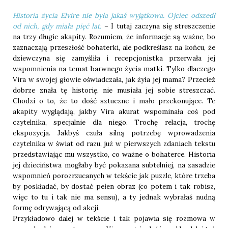
Historia życia Elvire nie była jakaś wyjątkowa. Ojciec odszedł
od nich, gdy miała pięć lat.
– I tutaj zaczyna się streszczenie
na trzy długie akapity. Rozumiem, że informacje są ważne, bo
zaznaczają przeszłość bohaterki, ale podkreślasz na końcu, że
dziewczyna się zamyśliła i recepcjonistka przerwała jej
wspomnienia na temat barwnego życia matki. Tylko dlaczego
Vira w swojej głowie oświadczała, jak żyła jej mama? Przecież
dobrze znała tę historię, nie musiała jej sobie streszczać.
Chodzi o to, że to dość sztuczne i mało przekonujące. Te
akapity wyglądają, jakby Vira akurat wspominała coś pod
czytelnika, specjalnie dla niego. Trochę relacja, trochę
ekspozycja. Jakbyś czuła silną potrzebę wprowadzenia
czytelnika w świat od razu, już w pierwszych zdaniach tekstu
przedstawiając mu wszystko, co ważne o bohaterce. Historia
jej dzieciństwa mogłaby być pokazana subtelniej, na zasadzie
wspomnień porozrzucanych w tekście jak puzzle, które trzeba
by poskładać, by dostać pełen obraz (co potem i tak robisz,
więc to tu i tak nie ma sensu), a ty jednak wybrałaś nudną
formę odrywającą od akcji.
Przykładowo dalej w tekście i tak pojawia się rozmowa w