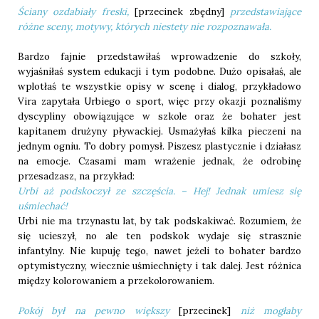
Ściany ozdabiały freski,
[przecinek zbędny]
przedstawiające
różne sceny, motywy, których niestety nie rozpoznawała.
Bardzo fajnie przedstawiłaś wprowadzenie do szkoły,
wyjaśniłaś system edukacji i tym podobne. Dużo opisałaś, ale
wplotłaś te wszystkie opisy w scenę i dialog, przykładowo
Vira zapytała Urbiego o sport, więc przy okazji poznaliśmy
dyscypliny obowiązujące w szkole oraz że bohater jest
kapitanem drużyny pływackiej. Usmażyłaś kilka pieczeni na
jednym ogniu. To dobry pomysł. Piszesz plastycznie i działasz
na emocje. Czasami mam wrażenie jednak, że odrobinę
przesadzasz, na przykład:
Urbi aż podskoczył ze szczęścia. – Hej! Jednak umiesz się
uśmiechać!
Urbi nie ma trzynastu lat, by tak podskakiwać. Rozumiem, że
się ucieszył, no ale ten podskok wydaje się strasznie
infantylny. Nie kupuję tego, nawet jeżeli to bohater bardzo
optymistyczny, wiecznie uśmiechnięty i tak dalej. Jest różnica
między kolorowaniem a przekolorowaniem.
Pokój był na pewno większy
[przecinek]
niż mogłaby