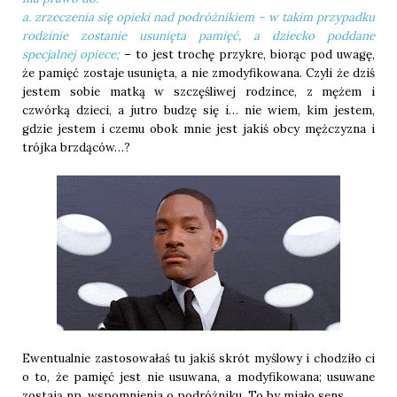
a. zrzeczenia się opieki nad podróżnikiem – w takim przypadku
rodzinie zostanie usunięta pamięć, a dziecko poddane
specjalnej opiece;
– to jest trochę przykre, biorąc pod uwagę,
że pamięć zostaje usunięta, a nie zmodyfikowana. Czyli że dziś
jestem sobie matką w szczęśliwej rodzince, z mężem i
czwórką dzieci, a jutro budzę się i… nie wiem, kim jestem,
gdzie jestem i czemu obok mnie jest jakiś obcy mężczyzna i
trójka brzdąców…?
Ewentualnie zastosowałaś tu jakiś skrót myślowy i chodziło ci
o to, że pamięć jest nie usuwana, a modyfikowana; usuwane
zostają np. wspomnienia o podróżniku. To by miało sens.