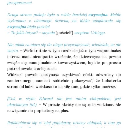
przypuszczać.
Druga strona pokoju była o wiele bardziej
zwyczajna
. Meble
wykonano z ciemnego drewna, na łóżku znajdowała się
zwyczajna
biała pościel.
– To jakiś fetysz? – spytała
[pościel?]
szeptem Urbiego.
Nie miała zamiaru się do niego przywiązywać; wiedziała, że nie
warto.
– Wielokrotnie w tym rozdziale już o tym wspominałaś
i teraz mam nieodparte wrażenie, że dziewczyna na pewno
zwiąże się emocjonalnie z towarzystwem, będzie po prostu
potrzebowała trochę czasu.
Widzisz, powoli zaczynasz uzyskiwać efekt odwrotny do
zamierzonego; zamiast subtelnie pokazywać, że bohaterka
stroni od ludzi, wciskasz to na siłę tam, gdzie tylko możesz.
(Coś w stylu: Edward nie jest moim chłopakiem, jest
ukochanym itd.).
– W prozie skróty nie są mile widziane. Ale
nawiązanie do popkultury na plus.
Podkochiwał się w niej popularny, uroczy chłopak, a ona go