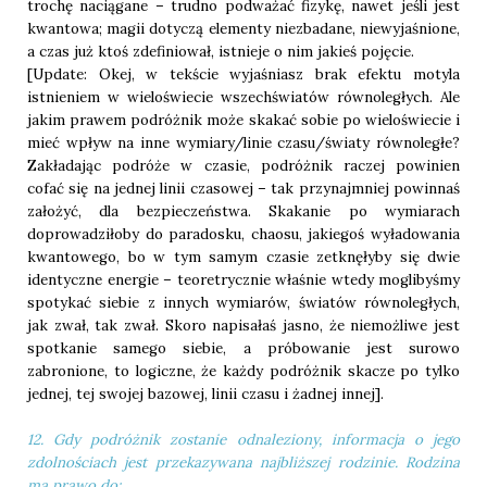
trochę naciągane – trudno podważać fizykę, nawet jeśli jest
kwantowa; magii dotyczą elementy niezbadane, niewyjaśnione,
a czas już ktoś zdefiniował, istnieje o nim jakieś pojęcie.
[Update: Okej, w tekście wyjaśniasz brak efektu motyla
istnieniem w wieloświecie wszechświatów równoległych. Ale
jakim prawem podróżnik może skakać sobie po wieloświecie i
mieć wpływ na inne wymiary/linie czasu/światy równoległe?
Zakładając podróże w czasie, podróżnik raczej powinien
cofać się na jednej linii czasowej – tak przynajmniej powinnaś
założyć, dla bezpieczeństwa. Skakanie po wymiarach
doprowadziłoby do paradosku, chaosu, jakiegoś wyładowania
kwantowego, bo w tym samym czasie zetknęłyby się dwie
identyczne energie – teoretrycznie właśnie wtedy moglibyśmy
spotykać siebie z innych wymiarów, światów równoległych,
jak zwał, tak zwał. Skoro napisałaś jasno, że niemożliwe jest
spotkanie samego siebie, a próbowanie jest surowo
zabronione, to logiczne, że każdy podróżnik skacze po tylko
jednej, tej swojej bazowej, linii czasu i żadnej innej].
12. Gdy podróżnik zostanie odnaleziony, informacja o jego
zdolnościach jest przekazywana najbliższej rodzinie. Rodzina
ma prawo do: