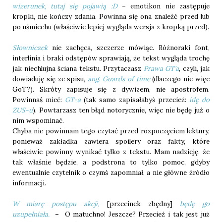
wizerunek, tutaj się pojawią :D
– emotikon nie zastępuje
kropki, nie kończy zdania. Powinna się ona znaleźć przed lub
po uśmiechu (właściwie lepiej wygląda wersja z kropką przed).
Słowniczek
nie zachęca, szczerze mówiąc. Różnoraki font,
interlinia i braki odstępów sprawiają, że tekst wygląda trochę
jak niechlujna ściana tekstu. Przytaczasz
Prawa GT’a
, czyli, jak
dowiaduję się ze spisu,
ang. Guards of time
(dlaczego nie więc
GoT?). Skróty zapisuje się z dywizem, nie apostrofem.
Powinnaś mieć:
GT-a
(tak samo zapisałabyś przecież:
idę do
ZUS-u
). Powtarzasz ten błąd notorycznie, więc nie będę już o
nim wspominać.
Chyba nie powinnam tego czytać przed rozpoczęciem lektury,
ponieważ zakładka zawiera spoilery oraz fakty, które
właściwie powinny wynikać tylko z tekstu. Mam nadzieję, że
tak właśnie będzie, a podstrona to tylko pomoc, gdyby
ewentualnie czytelnik o czymś zapomniał, a nie główne źródło
informacji.
W miarę postępu akcji,
[przecinek zbędny]
będę go
uzupełniała.
– O matuchno! Jeszcze? Przecież i tak jest już