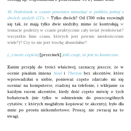
16. Podróżnik w czasie powinien mieszkać w pobliżu jednej z
dwóch siedzib GT’a.
– Tylko dwóch? Od 1700 roku rozwinęli
się tak, że mają tylko dwie siedziby, mimo że kontrolują
w
temacie podróży w czasie
praktycznie cały świat (wieloświat?
wszystkie linie czasu, których jest pewnie nieskończenie
wiele?)? Czy to nie jest trochę absurdalne?
(...) może częściej
[przecinek]
jeśli czuje, że jest to konieczne.
Zanim przejdę do treści właściwej, zaznaczę jeszcze, że w
ocenie pisałam imiona
Noel
i
Therese
bez akcentów, które
wprowadziłaś u siebie, ponieważ często zdarzało mi się
oceniać na komputerze, rzadziej na telefonie, i wklejanie za
każdym razem akcentów, kiedy dość często mówię o tych
bohaterach (nie tylko w odniesieniu do poszczególnych
cytatów, z których mogłabym kopiować te akcenty), było dla
mnie po prostu niekomfortowe. Proszę, nie zwracaj na to
uwagi.