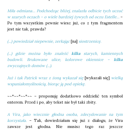
Miła odmiana… Podchodząc bliżej, znalazła odbicie tych uczuć
w szarych oczach – o wiele bardziej żywych od oczu Estelle…
–
Po tym wszystkim pewnie wiesz już, co z tym fragmentem
jest nie tak, prawda?
(...) powiedział niepewnie, zerkając
[na]
siostrzenicę.
(...) gdzie można było znaleźć
kilka
starych, kamiennych
budowli. Brukowane ulice, kolorowe okiennice –
kilka
zwyczajnych domów (...).
Już i tak Patrick wraz z żoną wykazał się
[wykazali się]
wielką
wspaniałomyślnością, biorąc ją pod opiekę.
~~*~~*~~*~~ – proponuję dodatkowo oddzielić ten symbol
enterem. Przed i po, aby tekst nie był taki zbity.
A Vira, jako wiecznie głodna osoba, zdecydowanie na tym
korzystała.
– Tak, dowiedziałam się już z dialogu, że Vira
zawsze jest głodna. Nie musisz tego raz jeszcze