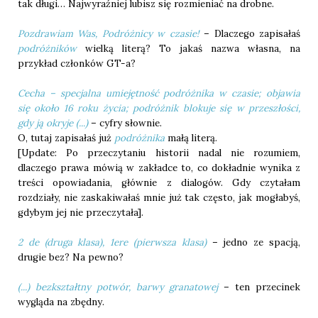
tak długi… Najwyraźniej lubisz się rozmieniać na drobne.
Pozdrawiam Was, Podróżnicy w czasie!
– Dlaczego zapisałaś
podróżników
wielką literą? To jakaś nazwa własna, na
przykład członków GT-a?
Cecha – specjalna umiejętność podróżnika w czasie; objawia
się około 16 roku życia; podróżnik blokuje się w przeszłości,
gdy ją okryje (...)
– cyfry słownie.
O, tutaj zapisałaś już
podróżnika
małą literą.
[Update: Po przeczytaniu historii nadal nie rozumiem,
dlaczego prawa mówią w zakładce to, co dokładnie wynika z
treści opowiadania, głównie z dialogów. Gdy czytałam
rozdziały, nie zaskakiwałaś mnie już tak często, jak mogłabyś,
gdybym jej nie przeczytała].
2 de (druga klasa), 1ere (pierwsza klasa)
– jedno ze spacją,
drugie bez? Na pewno?
(...) bezkształtny potwór, barwy granatowej
– ten przecinek
wygląda na zbędny.