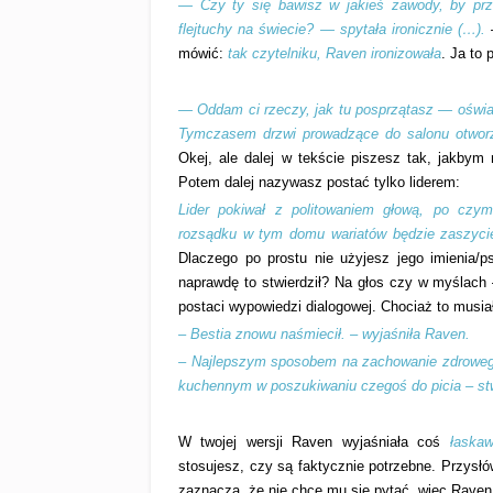
— Czy ty się bawisz w jakieś zawody, by prz
flejtuchy na świecie? — spytała ironicznie (…).
mówić:
tak czytelniku, Raven ironizowała
. Ja to
— Oddam ci rzeczy, jak tu posprzątasz — oświa
Tymczasem drzwi prowadzące do salonu otworzył
Okej, ale dalej w tekście piszesz tak, jakbym 
Potem dalej nazywasz postać tylko liderem:
Lider pokiwał z politowaniem głową, po czy
rozsądku w tym domu wariatów będzie zaszyci
Dlaczego po prostu nie użyjesz jego imienia/
naprawdę to stwierdził? Na głos czy w myślach –
postaci wypowiedzi dialogowej. Chociaż to musia
– Bestia znowu naśmiecił. – wyjaśniła Raven.
– Najlepszym sposobem na zachowanie zdroweg
kuchennym w poszukiwaniu czegoś do picia – stwi
W twojej wersji Raven wyjaśniała coś
łaskaw
stosujesz, czy są faktycznie potrzebne. Przysłó
zaznacza, że nie chce mu się pytać, więc Raven