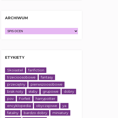
ARCHIWUM
ETYKIETY
Skoiastel
fanfiction
trzecioosobowe
fantasy
przeciętny
pierwszoosobowe
brak noty
słaby
grupowe
dobry
pov
Forfeit
harrypotter
encyklopedia
obyczajowe
ya
fatalny
bardzo dobry
miniatury