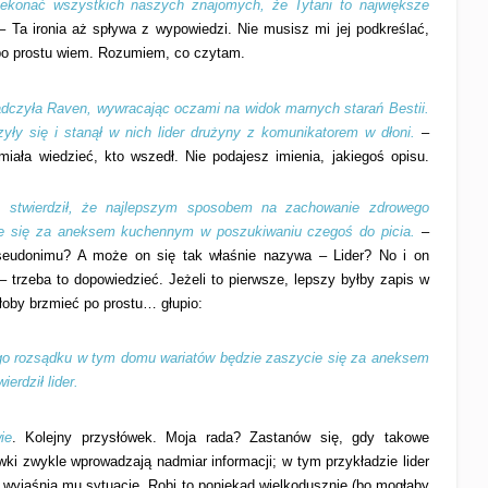
ekonać wszystkich naszych znajomych, że Tytani to największe
– Ta ironia aż spływa z wypowiedzi. Nie musisz mi jej podkreślać,
 po prostu wiem. Rozumiem, co czytam.
dczyła Raven, wywracając oczami na widok marnych starań Bestii.
y się i stanął w nich lider drużyny z komunikatorem w dłoni.
–
miała wiedzieć, kto wszedł. Nie podajesz imienia, jakiegoś opisu.
m stwierdził, że najlepszym sposobem na zachowanie zdrowego
e się za aneksem kuchennym w poszukiwaniu czegoś do picia.
–
pseudonimu? A może on się tak właśnie nazywa – Lider? No i on
 trzeba to dopowiedzieć. Jeżeli to pierwsze, lepszy byłby zapis w
łoby brzmieć po prostu… głupio:
o rozsądku w tym domu wariatów będzie zaszycie się za aneksem
erdził lider.
ie
. Kolejny przysłówek. Moja rada? Zastanów się, gdy takowe
wki zwykle wprowadzają nadmiar informacji; w tym przykładzie lider
 wyjaśnia mu sytuację. Robi to poniekąd wielkodusznie (bo mogłaby