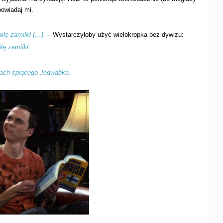
powiadaj mi.
ilę zamilkł (…).
– Wystarczyłoby użyć wielokropka bez dywizu:
lę zamilkł.
iach śpiącego Jedwabka.