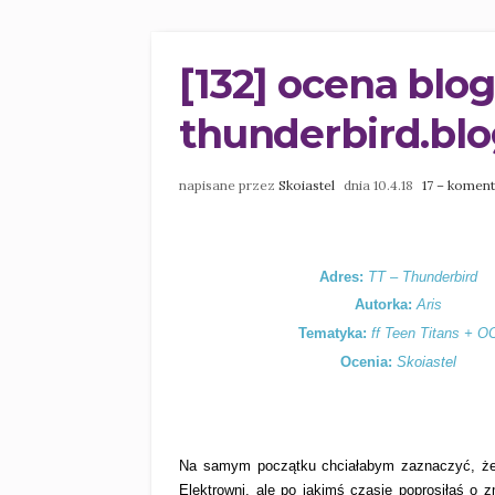
[132] ocena bloga
thunderbird.bl
napisane przez
Skoiastel
dnia 10.4.18
17 – komen
Adres:
TT – Thunderbird
Autorka:
Aris
Tematyka:
ff Teen Titans + O
Ocenia:
Skoiastel
Na samym początku chciałabym zaznaczyć, że 
Elektrowni, ale po jakimś czasie poprosiłaś o 