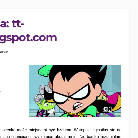
: tt-
ogspot.com
tarze
C
ocenka może miejscami być bzdurna. Wstępnie zgłosiłaś się do
zmianę oceniającej, wybierając akurat mnie. Nie bardzo rozumiałam