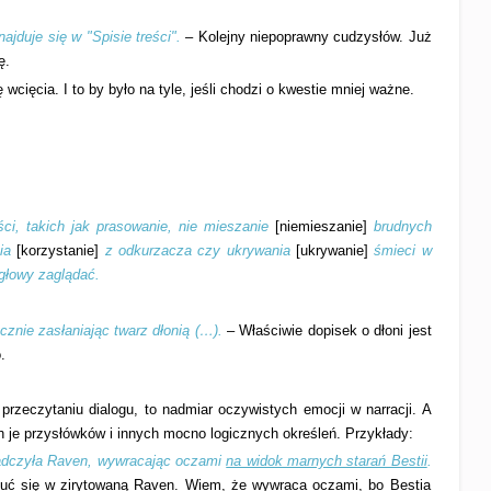
ajduje się w "Spisie treści
".
– Kolejny niepoprawny cudzysłów. Już
ę.
 wcięcia. I to by było na tyle, jeśli chodzi o kwestie mniej ważne.
ści, takich jak prasowanie, nie mieszanie
[niemieszanie]
brudnych
ia
[korzystanie]
z odkurzacza czy ukrywania
[ukrywanie]
śmieci w
głowy zaglądać.
znie zasłaniając twarz dłonią
(…).
– Właściwie dopisek o dłoni jest
.
przeczytaniu dialogu, to nadmiar oczywistych emocji w narracji. A
 je przysłówków i innych mocno logicznych określeń. Przykłady:
adczyła Raven, wywracając oczami
na widok marnych starań Bestii
.
wczuć się w zirytowaną Raven. Wiem, że wywraca oczami, bo Bestia