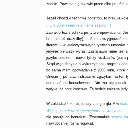
zdanie. Powinna się pojawić przed albo po uśmie
Jeżeli chodzi o technikę podstron, to brakuje kol
(…) a potem pewnie zmienię szablon :)
Zabrakło też średnika po tytule opowiadania. Je
bo mnie też drażniłby), możesz zrezygnować ze 
literami – w wielowyrazowych tytułach utworów lit
jedynie pierwszy wyraz. Zastanawia mnie też a
języku polskim – nawet tytuły rozdziałów (poz
Skąd więc decyzja o wykorzystaniu angielskiego 
bo sama mam opowiadanie z 2006 roku, które na
Onecie (i po latach strasznie zgrzytam na ten 
dorosnąć do konsekwencji. Nie ma się jednak 
wpływu na notę końcową. Ta będzie zależna jedyn
W zakładce
linki
rozjechały ci się linijki. A w
star
Więcej grzechów nie pamiętam i za wszystkie se
nie pasuje do kontekstu.(Ewentualnie
szerze ża
najwidoczniej różna regułka).