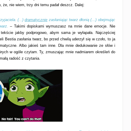
, że, nie wiem, trzy dni temu padał deszcz. Dalej:
zyjaciela. (...)
dramatycznie
zasłaniając twarz dłonią (…)
obejmując
twarz.
– Takimi dopiskami wymuszasz na mnie dane emocje. Nie
 tekście jakby podprogowo, abym sama je wyłapała. Najczęściej
li Bestia zasłania twarz, bo przed chwilą uderzył się w czoło, to ja
matyczne. Albo jakieś tam inne. Dla mnie dedukowanie ze słów i
tórych w ogóle czytam. Ty, zmuszając mnie nadmiarem określeń do
 małą radość z czytania.