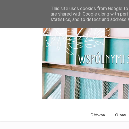
This site uses cookies from Google to d
are shared with Google along with perf
statistics, and to detect and address 
Główna
O nas