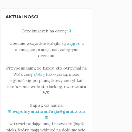
AKTUALNOŚCI
Oczekujących na ocenę:
3
Obecnie wszystkie kolejki są
zajęte
, a
oceniające pracują nad zaległymi
ocenami.
Przypominamy, że każdy, kto otrzymał na
WS ocenę
dobry
lub wyższą, może
zgłosić się po pamiątkowy certyfikat
ukończenia wolontariackiego warsztatu
WS.
Napisz do nas na:
✉ wspolnymisilamifuzja@gmail.com
✉
w treści podając imię i nazwisko (bądź
nick), które mają widnieć na dokumencie,