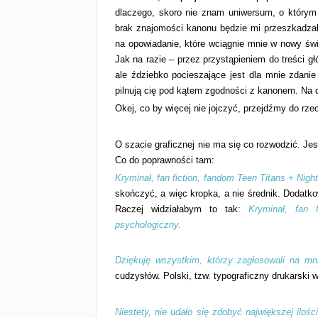
dlaczego, skoro nie znam uniwersum, o którym 
brak znajomości kanonu będzie mi przeszkadzał,
na opowiadanie, które wciągnie mnie w nowy świ
Jak na razie – przez przystąpieniem do treści g
ale ździebko pocieszające jest dla mnie zdanie
pilnują cię pod kątem zgodności z kanonem. Na d
Okej, co by więcej nie jojczyć, przejdźmy do rze
O szacie graficznej nie ma się co rozwodzić. Je
Co do poprawności tam:
Kryminał, fan fiction, fandom Teen Titans + Nig
skończyć, a więc kropka, a nie średnik. Dodatko
Raczej widziałabym to tak:
Kryminał, fan 
psychologiczny.
Dziękuję wszystkim, którzy zagłosowali na mn
cudzysłów. Polski, tzw. typograficzny drukarski w
Niestety, nie udało się zdobyć największej ilośc