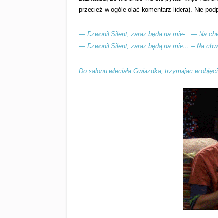
przecież w ogóle olać komentarz lidera). Nie pod
— Dzwonił Silent, zaraz będą na mie-...— Na chw
— Dzwonił Silent, zaraz będą na mie… – Na chwi
Do salonu wleciała Gwiazdka, trzymając w objęc