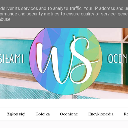
eliver its services and to analyze traffic. Your IP address and 
ormance and security metrics to ensure quality of service, gen
abuse.
Zgłoś się!
Kolejka
Ocenione
Encyklopedia
Ko