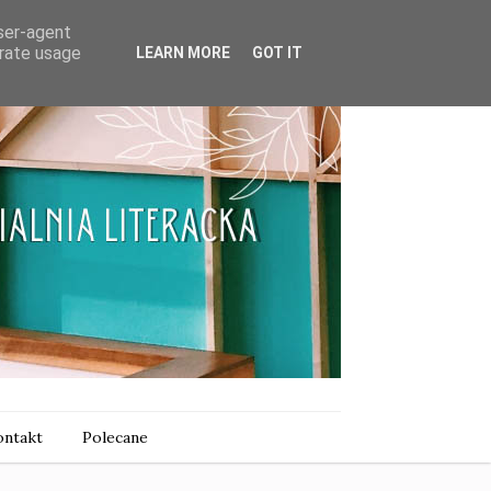
user-agent
erate usage
LEARN MORE
GOT IT
ntakt
Polecane