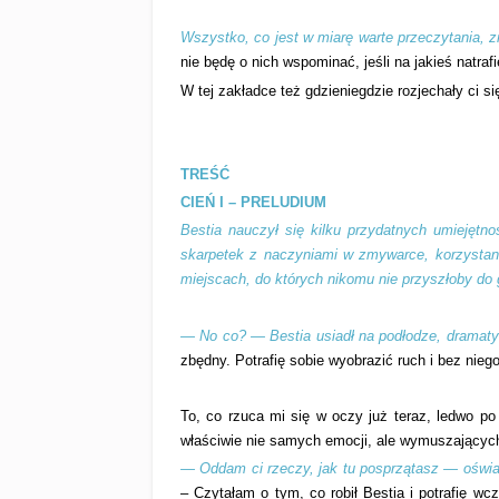
Wszystko, co jest w miarę warte przeczytania, zn
nie będę o nich wspominać, jeśli na jakieś natrafi
W tej zakładce też gdzieniegdzie rozjechały ci się
TREŚĆ
CIEŃ I – PRELUDIUM
Bestia nauczył się kilku przydatnych umiejętno
skarpetek z naczyniami w zmywarce, korzystan
miejscach, do których nikomu nie przyszłoby do 
— No co? — Bestia usiadł na podłodze, dramatyc
zbędny. Potrafię sobie wyobrazić ruch i bez niego
To, co rzuca mi się w oczy już teraz, ledwo po 
właściwie nie samych emocji, ale wymuszających
— Oddam ci rzeczy, jak tu posprzątasz — oświ
– Czytałam o tym, co robił Bestia i potrafię 