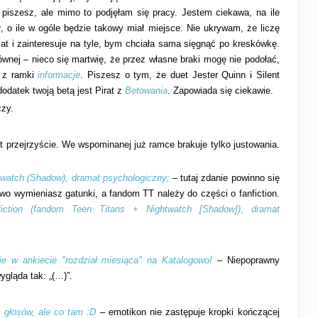
piszesz, ale mimo to podjęłam się pracy. Jestem ciekawa, na ile
 o ile w ogóle będzie takowy miał miejsce. Nie ukrywam, że liczę
at i zainteresuje na tyle, bym chciała sama sięgnąć po kreskówkę.
łównej – nieco się martwię, że przez własne braki mogę nie podołać,
 z ramki
informacje
. Piszesz o tym, że duet Jester Quinn i Silent
odatek twoją betą jest Pirat z
Betowania
. Zapowiada się ciekawie.
czy.
st przejrzyście. We wspominanej już ramce brakuje tylko justowania.
htwatch (Shadow), dramat psychologiczny;
– tutaj zdanie powinno się
wo wymieniasz gatunki, a fandom TT należy do części o fanfiction.
fiction (fandom Teen Titans + Nightwatch [Shadow]), dramat
ie w ankiecie "rozdział miesiąca" na Katalogowo!
– Niepoprawny
ygląda tak: „(…)”.
i głosów, ale co tam :D
– emotikon nie zastępuje kropki kończącej