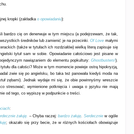
chu.
ejnej kropki (zakładka
o opowiadaniu
):
śli bardzo cię on denerwuje w tym miejscu (a podejrzewam, że tak,
wszystkich średników lub zamienić je na przecinki.
Of Love
małymi
erackich (także w tytułach ich rozdziałów) wielką literą zapisuje się
ngielski tytuł sam w sobie. Opowiadanie całościowo jest pisane w
a pojedynczym nawiązaniem do elementu popkultury:
Ghostbusters!
).
tytułu dla całości? Może w tym momencie powieje ostrą hipokryzją,
dal zwie się po angielsku, bo taka też panowała kiedyś moda na
tytuł zębami). Jednak wydaje mi się, że obie powinnyśmy wreszcie
co stresować; wymienione potknięcia i uwaga o języku nie mają
ie od tego, co wypiszę w podpunkcie o treści.
ociach
:
rdecznie żałuję.
– Chyba raczej:
bardzo żałuję
.
Serdecznie
w ogóle
łuję
; okazało się przy becie, że w różnych kościołach obowiązuje