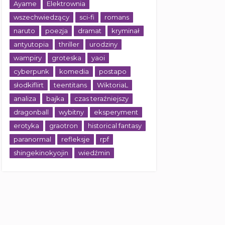
Ayame
Elektrownia
wszechwiedzący
sci-fi
romans
naruto
poezja
dramat
kryminał
antyutopia
thriller
urodziny
wampiry
groteska
yaoi
cyberpunk
komedia
postapo
słodkiflirt
teentitans
WiktoriaL
analiza
bajka
czas teraźniejszy
dragonball
wybitny
eksperyment
erotyka
graotron
historical fantasy
paranormal
refleksje
rpf
shingekinokyojin
wiedźmin