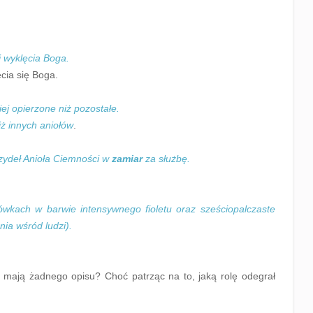
i wyklęcia Boga.
cia się Boga.
ej opierzone niż pozostałe.
iż innych aniołów
.
rzydeł Anioła Ciemności w
zamiar
za służbę.
wkach w barwie intensywnego fioletu oraz sześciopalczaste
ia wśród ludzi).
 mają żadnego opisu? Choć patrząc na to, jaką rolę odegrał