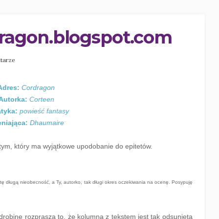
dragon.blogspot.com
tarze
Adres:
Cordragon
Autorka:
Corteen
tyka:
powieść fantasy
niająca:
Dhaumaire
ym, który ma wyjątkowe upodobanie do epitetów.
tę długą nieobecność, a Ty, autorko, tak długi okres oczekiwania na ocenę. Posypuję
drobinę rozprasza to, że kolumna z tekstem jest tak odsunięta