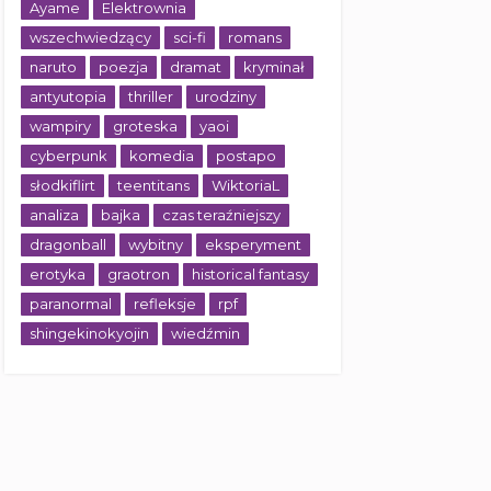
Ayame
Elektrownia
wszechwiedzący
sci-fi
romans
naruto
poezja
dramat
kryminał
antyutopia
thriller
urodziny
wampiry
groteska
yaoi
cyberpunk
komedia
postapo
słodkiflirt
teentitans
WiktoriaL
analiza
bajka
czas teraźniejszy
dragonball
wybitny
eksperyment
erotyka
graotron
historical fantasy
paranormal
refleksje
rpf
shingekinokyojin
wiedźmin