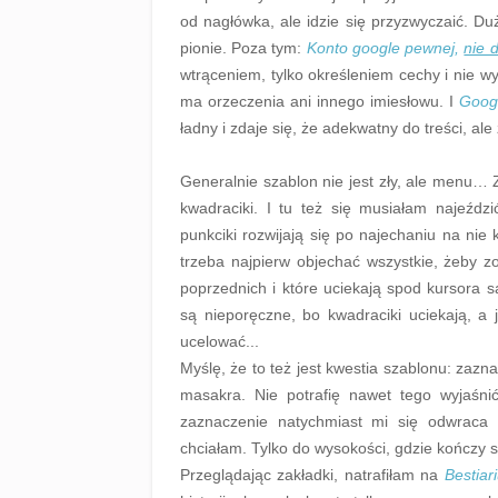
od nagłówka, ale idzie się przyzwyczaić. D
pionie. Poza tym:
Konto google pewnej,
nie 
wtrąceniem, tylko określeniem cechy i nie w
ma orzeczenia ani innego imiesłowu. I
Goog
ładny i zdaje się, że adekwatny do treści, ale
Generalnie szablon nie jest zły, ale menu… Z
kwadraciki. I tu też się musiałam najeźdz
punkciki rozwijają się po najechaniu na nie 
trzeba najpierw objechać wszystkie, żeby zob
poprzednich i które uciekają spod kursora s
są nieporęczne, bo kwadraciki uciekają, a 
ucelować...
Myślę, że to też jest kwestia szablonu: zazna
masakra. Nie potrafię nawet tego wyjaśni
zaznaczenie natychmiast mi się odwraca i
chciałam. Tylko do wysokości, gdzie kończy s
Przeglądając zakładki, natrafiłam na
Bestiar