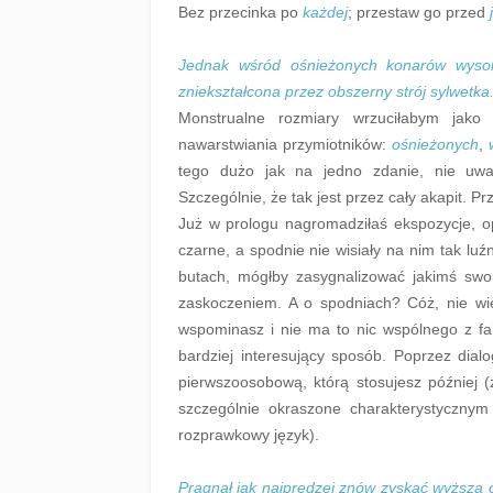
Bez przecinka po
każdej
; przestaw go przed
Jednak wśród ośnieżonych konarów wysok
zniekształcona przez obszerny strój sylwetka
Monstrualne rozmiary wrzuciłabym jako
nawarstwiania przymiotników:
ośnieżonych
,
tego dużo jak na jedno zdanie, nie uważ
Szczególnie, że tak jest przez cały akapit. P
Już w prologu nagromadziłaś ekspozycje, op
czarne, a spodnie nie wisiały na nim tak lu
butach, mógłby zasygnalizować jakimś swo
zaskoczeniem. A o spodniach? Cóż, nie wiem
wspominasz i nie ma to nic wspólnego z fab
bardziej interesujący sposób. Poprzez dial
pierwszoosobową, którą stosujesz później 
szczególnie okraszone charakterystyczny
rozprawkowy język).
Pragnął jak najprędzej znów zyskać wyższą 