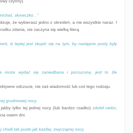
kowy czynny).
michaś, słoneczko...''
zuje, że wybierasz jedno z określeń, a nie wszystkie naraz. I
rodku zdania, nie zaczyna się wielką literą.
nt, iż lepiej jest skupić się na tym, by następne posty były
óra może wydać się zaniedbana i porzucona, jest to źle
biektywne odczucie, nie zaś wiadomość lub coś tego rodzaju.
nej grudniowej nocy.
jakby tylko tej jednej nocy (lub bardzo rzadko)
zdobił niebo
,
cia osiem dni.
chwili tak puste jak każdej, zwyczajnej nocy.