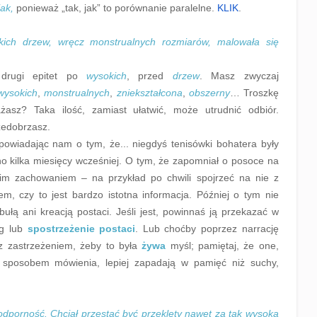
jak,
ponieważ „tak, jak” to porównanie paralelne.
KLIK
.
ich drzew, wręcz monstrualnych rozmiarów, malowała się
.
 drugi epitet po
wysokich
, przed
drzew
. Masz zwyczaj
wysokich
,
monstrualnych
,
zniekształcona
,
obszerny
… Troszkę
asz? Taka ilość, zamiast ułatwić, może utrudnić odbiór.
rzedobrzasz.
owiadając nam o tym, że... niegdyś tenisówki bohatera były
źno kilka miesięcy wcześniej. O tym, że zapomniał o posoce na
im zachowaniem – na przykład po chwili spojrzeć na nie z
, czy to jest bardzo istotna informacja. Później o tym nie
ułą ani kreacją postaci. Jeśli jest, powinnaś ją przekazać w
og lub
spostrzeżenie postaci
. Lub choćby poprzez narrację
(z zastrzeżeniem, żeby to była
żywa
myśl; pamiętaj, że one,
m sposobem mówienia, lepiej zapadają w pamięć niż suchy,
odporność. Chciał przestać
być przeklęty
nawet za tak wysoką