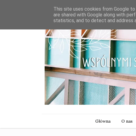
This site uses cookies from Google to d
are shared with Google along with perf
statistics, and to detect and address 
Główna
O nas