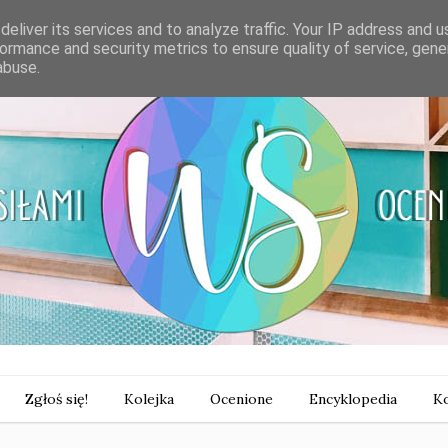
eliver its services and to analyze traffic. Your IP address and 
ormance and security metrics to ensure quality of service, gen
abuse.
Zgłoś się!
Kolejka
Ocenione
Encyklopedia
Ko