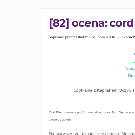
[82] ocena: cor
napisane przez
Dhaumaire
dnia 6.8.16
2 – komen
Tema
Oce
Spotkanie z Kapitanem Oczywist
Czyli Dhau powraca po Bóg wie jakim czasie. Ech. Wybaczcie 
głowę popiołem.
Na pierwszy rzut oka jest przyjemnie. Mnie o