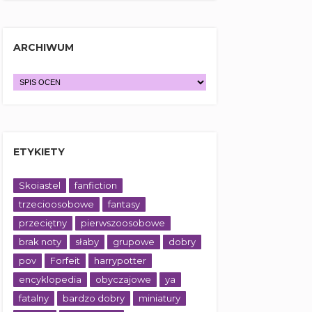
ARCHIWUM
ETYKIETY
Skoiastel
fanfiction
trzecioosobowe
fantasy
przeciętny
pierwszoosobowe
brak noty
słaby
grupowe
dobry
pov
Forfeit
harrypotter
encyklopedia
obyczajowe
ya
fatalny
bardzo dobry
miniatury