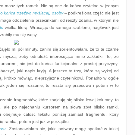
użo masz tych ramek. Nie są one do końca czytelne w jednym
do końca trzeźwo myślącej
, osoby
– podkreślona część nie jest
ymaga oddzielenia przecinkami od reszty zdania, w którym nie
le
wielką literą. Wracając do samego szablonu, nagłówek jest
 zrobiły mu się wąsy:
ajęło mi pół minuty, zanim się zorientowałam, że to te czarne
ić myszą, żeby odnaleźć interesujące mnie zakładki. To, że
kursorem, nie jest do końca funkcjonalne z prostej przyczyny:
aczyć, jaki napis kryją. A jeszcze te trzy, które są wyżej od
ą, krótko mówiąc, nieprzyjazne czytelnikowi. Ponadto w ogóle
jak jeden się rozsunie, to reszta się przesuwa i potem w to
czenie fragmentów, które znajdują się blisko lewej kolumny, to
ć, ale po najechaniu kursorem na słowa zbyt blisko ramki,
 obejmuje całość tekstu poniżej zamiast fragmentu, który
ię ramka, potem jest już w porządku.
iusz
. Zastanawiałam się, jakie potwory mogę spotkać w takiej