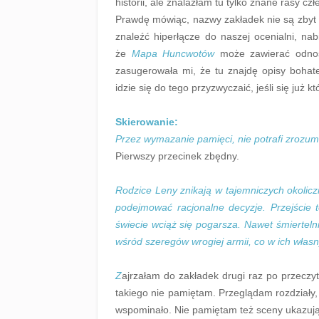
historii, ale znalazłam tu tylko znane rasy cz
Prawdę mówiąc, nazwy zakładek nie są zbyt i
znaleźć hiperłącze do naszej ocenialni, na
że
Mapa Huncwotów
może zawierać odnoś
zasugerowała mi, że tu znajdę opisy bohate
idzie się do tego przyzwyczaić, jeśli się już k
Skierowanie:
Przez wymazanie pamięci, nie potrafi zrozumie
Pierwszy przecinek zbędny.
Rodzice Leny znikają w tajemniczych okolicz
podejmować racjonalne decyzje. Przejście 
świecie wciąż się pogarsza. Nawet śmiertelnic
wśród szeregów wrogiej armii, co w ich włas
Z
ajrzałam do zakładek drugi raz po przeczy
takiego nie pamiętam. Przeglądam rozdziały, 
wspominało. Nie pamiętam też sceny ukazuj