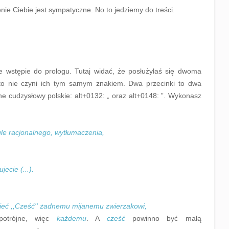
nie Ciebie jest sympatyczne. No to jedziemy do treści.
 wstępie do prologu. Tutaj widać, że posłużyłaś się dwoma
 to nie czyni ich tym samym znakiem. Dwa przecinki to dwa
ne cudzysłowy polskie: alt+0132: „ oraz alt+0148: ”. Wykonasz
le racjonalnego, wytłumaczenia,
ecie (...).
dzieć ,,Cześć'' żadnemu mijanemu zwierzakowi,
potrójne, więc
każdemu
. A
cześć
powinno być małą