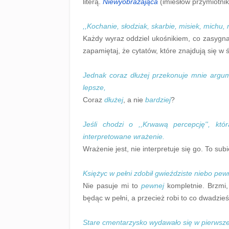
literą.
Niewyobrażająca
(imiesłów przymiotni
,,Kochanie, słodziak, skarbie, misiek, michu, 
Każdy wyraz oddziel ukośnikiem, co zasygnali
zapamiętaj, że cytatów, które znajdują się w ś
Jednak coraz dłużej przekonuje mnie argume
lepsze,
Coraz
dłużej
, a nie
bardziej
?
Jeśli chodzi o ,,Krwawą percepcję'', kt
interpretowane wrażenie.
Wrażenie jest, nie interpretuje się go. To su
Księżyc w pełni zdobił gwieździste niebo pew
Nie pasuje mi to
pewnej
kompletnie. Brzmi, 
będąc w pełni, a przecież robi to co dwadzieś
Stare cmentarzysko wydawało się w pierwszej 