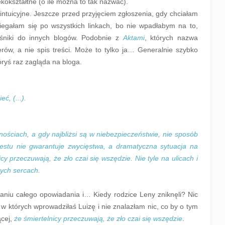
łekokształtne (o ile można to tak nazwać).
ntuicyjne. Jeszcze przed przyjęciem zgłoszenia, gdy chciałam
biegałam się po wszystkich linkach, bo nie wpadłabym na to,
niki do innych blogów. Podobnie z
Aktami
, których nazwa
rów, a nie spis treści. Może to tylko ja… Generalnie szybko
tóryś raz zagląda na bloga.
ć, (...).
nościach, a gdy najbliżsi są w niebezpieczeństwie, nie sposób
testu nie gwarantuje zwycięstwa, a dramatyczna sytuacja na
y przeczuwają, że zło czai się wszędzie. Nie tyle na ulicach i
nych sercach.
taniu całego opowiadania i… Kiedy rodzice Leny zniknęli? Nic
w których wprowadziłaś Luizę i nie znalazłam nic, co by o tym
ącej,
że śmiertelnicy przeczuwają, że zło czai się wszędzie
.