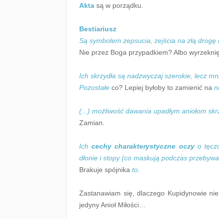
Akta
są w porządku.
Bestiariusz
Są symbolem zepsucia, zejścia na złą drogę 
Nie przez Boga przypadkiem? Albo wyrzeknię
Ich skrzydła są nadzwyczaj szerokie, lecz mni
Pozostałe
co? Lepiej byłoby to zamienić na
n
(...) możliwość dawania upadłym aniołom sk
Zamian.
Ich
cechy charakterystyczne oczy
o tęczó
dłonie i stopy (co maskują podczas przebywan
Brakuje spójnika
to.
Zastanawiam się, dlaczego Kupidynowie nie
jedyny Anioł Miłości…