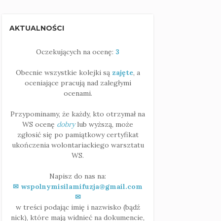
AKTUALNOŚCI
Oczekujących na ocenę:
3
Obecnie wszystkie kolejki są
zajęte
, a
oceniające pracują nad zaległymi
ocenami.
Przypominamy, że każdy, kto otrzymał na
WS ocenę
dobry
lub wyższą, może
zgłosić się po pamiątkowy certyfikat
ukończenia wolontariackiego warsztatu
WS.
Napisz do nas na:
✉ wspolnymisilamifuzja@gmail.com
✉
w treści podając imię i nazwisko (bądź
nick), które mają widnieć na dokumencie,