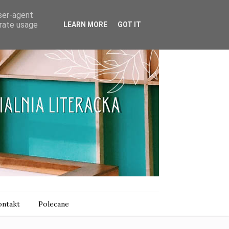
user-agent
erate usage
LEARN MORE
GOT IT
ntakt
Polecane