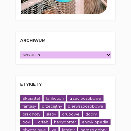
ARCHIWUM
ETYKIETY
Skoiastel
fanfiction
trzecioosobowe
fantasy
przeciętny
pierwszoosobowe
brak noty
słaby
grupowe
dobry
pov
Forfeit
harrypotter
encyklopedia
obyczajowe
ya
fatalny
bardzo dobry