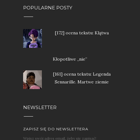
POPULARNE POSTY
[172] ocena tekstu: Klątwa
Kłopotliwe „nie”
[161] ocena tekstu: Legenda
Sennarille. Martwe ziemie
NEWSLETTER
ZAPISZ SIĘ DO NEWSLETTERA
Wpisz swój adres email, żeby się zapisać!