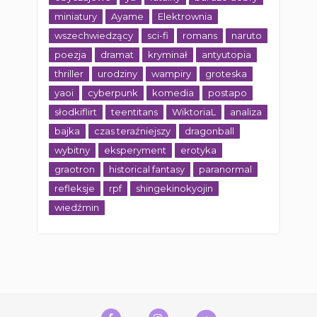
miniatury
Ayame
Elektrownia
wszechwiedzący
sci-fi
romans
naruto
poezja
dramat
kryminał
antyutopia
thriller
urodziny
wampiry
groteska
yaoi
cyberpunk
komedia
postapo
słodkiflirt
teentitans
WiktoriaL
analiza
bajka
czas teraźniejszy
dragonball
wybitny
eksperyment
erotyka
graotron
historical fantasy
paranormal
refleksje
rpf
shingekinokyojin
wiedźmin