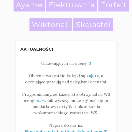
Ayame
Elektrownia
Forfeit
WiktoriaL
Skoiastel
AKTUALNOŚCI
Oczekujących na ocenę:
3
Obecnie wszystkie kolejki są
zajęte
, a
oceniające pracują nad zaległymi ocenami.
Przypominamy, że każdy, kto otrzymał na WS
ocenę
dobry
lub wyższą, może zgłosić się po
pamiątkowy certyfikat ukończenia
wolontariackiego warsztatu WS.
Napisz do nas na:
✉ wspolnymisilamifuzja@gmail.com ✉