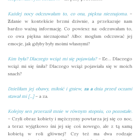
Każdej nocy odczuwałam to, co ona, piękna nieznajoma.
–
Zdanie w kontekście brzmi dziwnie, a przekazuje nam
bardzo ważną informację. Co powiesz na: odczuwałam to,
co owa piękna nieznajoma? Albo: mogłam odczuwać jej
emocje, jak gdyby były moimi własnymi?
Kim była? Dlaczego wciąż mi się pojawiała?
– Ee… Dlaczego
wciąż mi się śniła? Dlaczego wciąż pojawiała się w moich
snach?
Dzieliłam jej obawy, miłość i gniew,
za a
dnia przed oczami
stawał mi [...]
– a za.
Kolejny sen przeraził mnie w równym stopniu, co pozostałe.
– Czyli obraz kobiety i mężczyzny powtarza jej się co noc,
a teraz wyjątkowo śni jej się coś nowego, ale z tą samą
kobietą w roli głównej? Czy też ma dwa rodzaje