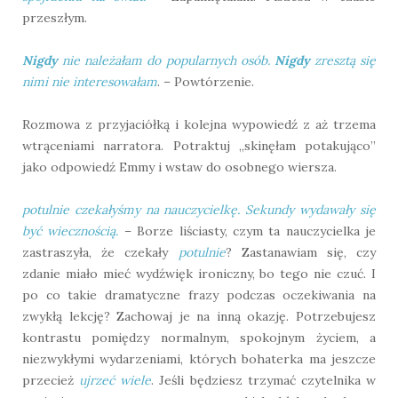
przeszłym.
Nigdy
nie należałam do popularnych osób.
Nigdy
zresztą się
nimi nie interesowałam
. – Powtórzenie.
Rozmowa z przyjaciółką i kolejna wypowiedź z aż trzema
wtrąceniami narratora. Potraktuj „skinęłam potakująco”
jako odpowiedź Emmy i wstaw do osobnego wiersza.
potulnie czekałyśmy na nauczycielkę. Sekundy wydawały się
być wiecznością.
– Borze liściasty, czym ta nauczycielka je
zastraszyła, że czekały
potulnie
? Zastanawiam się, czy
zdanie miało mieć wydźwięk ironiczny, bo tego nie czuć. I
po co takie dramatyczne frazy podczas oczekiwania na
zwykłą lekcję? Zachowaj je na inną okazję. Potrzebujesz
kontrastu pomiędzy normalnym, spokojnym życiem, a
niezwykłymi wydarzeniami, których bohaterka ma jeszcze
przecież
ujrzeć wiele
. Jeśli będziesz trzymać czytelnika w