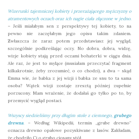
Wizerunki tajemniczej kobiety i przerażającego mężczyzny o
atramentowych oczach oraz ich nagie ciała złączone w jedno.
– Jeśli miałabym sen z perspektywy tej kobiety, to na
pewno nie zaczęłabym jego opisu takim zdaniem.
Zwłaszcza że zaraz potem przedstawiasz jej wygląd,
szczególnie podkreślając oczy. No dobra, dobra, widzę,
wizje kobiety stają przed oczami bohaterki w ciągu dnia.
Ale raz, że jest to mylące (musiałam przeczytać fragment
kilkakrotnie, żeby zrozumieć, o co chodzi), a dwa – skąd
Emma wie, że babka z jej wizji i babka ze snu to ta sama
osoba? Wątek wizji zostaje zresztą później zupełnie
porzucony. Mam wrażenie, że dodałaś go tylko po to, by
przemycić wygląd postaci.
Wszyscy siedzieliśmy przy długim stole z ciemnego,
grubego
drewna
.
– Według Wikipedii, termin „grube drewno”
oznacza drewno opałowe pozyskiwane z lasów. Zakładam,
że chodziło Ci o grubo ciosany stół.