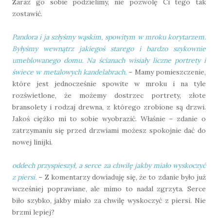
Zaraz go sobie podzielimy, nie pozwolę Ci tego tak
zostawić.
Pandora i ja szłyśmy wąskim, spowitym w mroku korytarzem.
Byłyśmy wewnątrz jakiegoś starego i bardzo szykownie
umeblowanego domu. Na ścianach wisiały liczne portrety i
świece w metalowych kandelabrach.
– Mamy pomieszczenie,
które jest jednocześnie spowite w mroku i na tyle
rozświetlone, że możemy dostrzec portrety, złote
bransolety i rodzaj drewna, z którego zrobione są drzwi.
Jakoś ciężko mi to sobie wyobrazić. Właśnie – zdanie o
zatrzymaniu się przed drzwiami możesz spokojnie dać do
nowej linijki.
oddech przyspieszył, a serce za chwilę jakby miało wyskoczyć
z piersi.
– Z komentarzy dowiaduję się, że to zdanie było już
wcześniej poprawiane, ale mimo to nadal zgrzyta. Serce
biło szybko, jakby miało za chwilę wyskoczyć z piersi. Nie
brzmi lepiej?