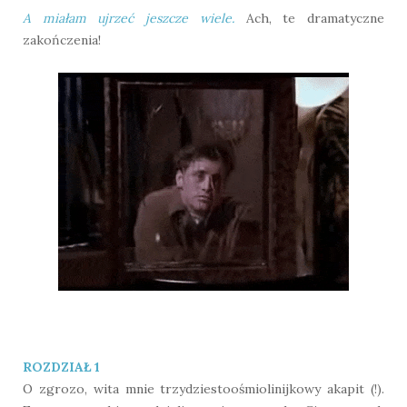
A miałam ujrzeć jeszcze wiele.
Ach, te dramatyczne
zakończenia!
ROZDZIAŁ 1
O zgrozo, wita mnie trzydziestoośmiolinijkowy akapit (!).