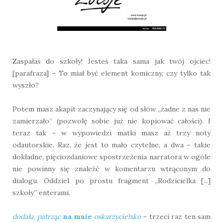
Zaspałaś do szkoły! Jesteś taka sama jak twój ojciec!
[parafraza] – To miał być element komiczny, czy tylko tak
wyszło?
Potem masz akapit zaczynający się od słów „żadne z nas nie
zamierzało” (pozwolę sobie już nie kopiować całości). I
teraz tak – w wypowiedzi matki masz aż trzy noty
odautorskie. Raz, że jest to mało czytelne, a dwa – takie
dokładne, pięciozdaniowe spostrzeżenia narratora w ogóle
nie powinny się znaleźć w komentarzu wtrąconym do
dialogu. Oddziel po prostu fragment „Rodzicielka [...]
szkoły” enterami.
dodała, patrząc
na mnie
oskarżycielsko
– trzeci raz ten sam