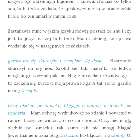
nazywa być skromnym kujonem. I znowu, chociaż to tylko
sen, bohaterka zakłada, że spiskowcy nie są w stanie zabić
króla, bo ten umarł w innym roku.
Zastanawia mnie w jakim języku mówią postaci ze snu i czy
jest to język naszej bohaterki. Mam nadzieję, że sprawa
wyklaruje się w następnych rozdziałach.
gardło mi się skurczyło i zaczęłam się dusić.
– Następnie
skurczył mi się nos. Zrobił się taki maleńki, że ledwo
mogłam go wyczuć palcami. Nagle straciłam równowagę –
to zaczęła się kurczyć moja prawa noga! A tak serio: gardło
mi się
ścisnęło
.
Oczy błądziły po omacku, błagając o pomoc, ta jednak nie
nadeszła.
– Mam ochotę wydrukować to zdanie i powiesić w
ramce. Liczę, że widzisz, o co mi chodzi. Oczy nie mogą
błądzić po omacku, tak samo jak nie mogą błagać
(ewentualnie można błagać
oczami
lub błądzić
wzrokiem
). O,