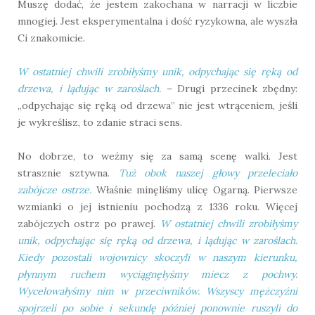
Muszę dodać, że jestem zakochana w narracji w liczbie
mnogiej. Jest eksperymentalna i dość ryzykowna, ale wyszła
Ci znakomicie.
W ostatniej chwili zrobiłyśmy unik, odpychając się ręką od
drzewa, i lądując w zaroślach.
– Drugi przecinek zbędny:
„odpychając się ręką od drzewa” nie jest wtrąceniem, jeśli
je wykreślisz, to zdanie straci sens.
No dobrze, to weźmy się za samą scenę walki. Jest
strasznie sztywna.
Tuż obok naszej głowy przeleciało
zabójcze ostrze.
Właśnie minęliśmy ulicę Ogarną. Pierwsze
wzmianki o jej istnieniu pochodzą z 1336 roku. Więcej
zabójczych ostrz po prawej.
W ostatniej chwili zrobiłyśmy
unik, odpychając się ręką od drzewa, i lądując w zaroślach.
Kiedy pozostali wojownicy skoczyli w naszym kierunku,
płynnym ruchem wyciągnęłyśmy miecz z pochwy.
Wycelowałyśmy nim w przeciwników. Wszyscy mężczyźni
spojrzeli po sobie i sekundę później ponownie ruszyli do