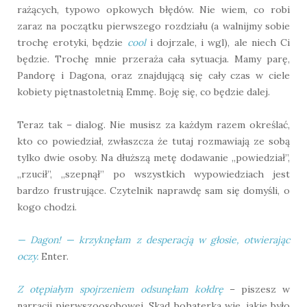
rażących, typowo opkowych błędów. Nie wiem, co robi
zaraz na początku pierwszego rozdziału (a walnijmy sobie
trochę erotyki, będzie
cool
i dojrzale, i wgl), ale niech Ci
będzie. Trochę mnie przeraża cała sytuacja. Mamy parę,
Pandorę i Dagona, oraz znajdującą się cały czas w ciele
kobiety piętnastoletnią Emmę. Boję się, co będzie dalej.
Teraz tak – dialog. Nie musisz za każdym razem określać,
kto co powiedział, zwłaszcza że tutaj rozmawiają ze sobą
tylko dwie osoby. Na dłuższą metę dodawanie „powiedział”,
„rzucił”, „szepnął” po wszystkich wypowiedziach jest
bardzo frustrujące. Czytelnik naprawdę sam się domyśli, o
kogo chodzi.
— Dagon! — krzyknęłam z desperacją w głosie, otwierając
oczy.
Enter.
Z otępiałym spojrzeniem odsunęłam kołdrę
– piszesz w
narracji pierwszoosobowej. Skąd bohaterka wie, jakie było