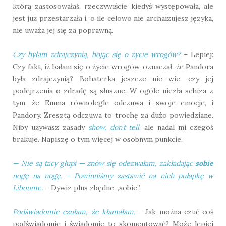
którą zastosowałaś, rzeczywiście kiedyś występowała, ale
jest już przestarzała i, o ile celowo nie archaizujesz języka,
nie uważa jej się za poprawną.
Czy byłam zdrajczynią, bojąc się o życie wrogów?
– Lepiej:
Czy fakt, iż bałam się o życie wrogów, oznaczał, że Pandora
była zdrajczynią? Bohaterka jeszcze nie wie, czy jej
podejrzenia o zdradę są słuszne. W ogóle niezła schiza z
tym, że Emma równolegle odczuwa i swoje emocje, i
Pandory. Zresztą odczuwa to trochę za dużo powiedziane.
Niby używasz zasady
show, don’t tell
, ale nadal mi czegoś
brakuje. Napiszę o tym więcej w osobnym punkcie.
— Nie są tacy głupi — znów się odezwałam, zakładając
sobie
nogę na nogę. - Powinniśmy zastawić na nich pułapkę w
Liboume.
– Dywiz plus zbędne „sobie”.
Podświadomie czułam, że kłamałam.
– Jak można czuć coś
podświadomie i świadomie to skomentować? Może lepiej