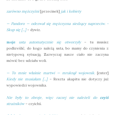
zarówno mężczyźni
[przecinek]
jak i kobiety
— Pandoro — odezwał się mężczyzna siedzący naprzeciw. -
Skup się [...]
– dywiz.
moje
usta automatycznie się otworzyły
– tu musisz
podkreślić, do kogo należą usta, bo mamy do czynienia z
nietypową sytuacją. Zazwyczaj nasze ciało nie zaczyna
mówić bez udziału woli.
— To mnie właśnie martwi — mruknął wojownik.
[enter]
Kiedy nie musiałam [...]
– Reszta akapitu nie dotyczy już
wypowiedzi wojownika.
Nie były to zbroje, więc raczej nie należeli do
czyiś
strażników
– czyichś.