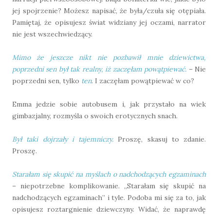
jej spojrzenie? Możesz napisać, że była/czuła się otępiała.
Pamiętaj, że opisujesz świat widziany jej oczami, narrator
nie jest wszechwiedzący.
Mimo że jeszcze nikt nie pozbawił mnie dziewictwa,
poprzedni sen był tak realny, iż zaczęłam powątpiewać.
– Nie
poprzedni sen, tylko
ten
. I zaczęłam powątpiewać w co?
Emma jedzie sobie autobusem i, jak przystało na wiek
gimbazjalny, rozmyśla o swoich erotycznych snach.
Był taki dojrzały i tajemniczy.
Proszę, skasuj to zdanie.
Proszę.
Starałam się skupić na myślach o nadchodzących egzaminach
– niepotrzebne komplikowanie. „Starałam się skupić na
nadchodzących egzaminach” i tyle. Podoba mi się za to, jak
opisujesz roztargnienie dziewczyny. Widać, że naprawdę