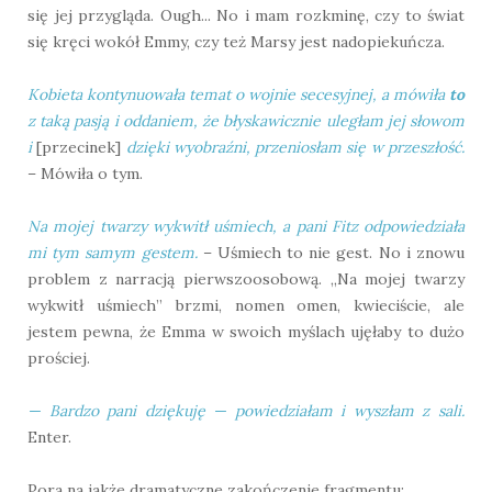
się jej przygląda. Ough... No i mam rozkminę, czy to świat
się kręci wokół Emmy, czy też Marsy jest nadopiekuńcza.
Kobieta kontynuowała temat o wojnie secesyjnej, a mówiła
to
z taką pasją i oddaniem, że błyskawicznie uległam jej słowom
i
[przecinek]
dzięki wyobraźni, przeniosłam się w przeszłość.
– Mówiła o tym.
Na mojej twarzy wykwitł uśmiech, a pani Fitz odpowiedziała
mi tym samym gestem.
– Uśmiech to nie gest. No i znowu
problem z narracją pierwszoosobową. „Na mojej twarzy
wykwitł uśmiech” brzmi, nomen omen, kwieciście, ale
jestem pewna, że Emma w swoich myślach ujęłaby to dużo
prościej.
— Bardzo pani dziękuję — powiedziałam i wyszłam z sali.
Enter.
Pora na jakże dramatyczne zakończenie fragmentu: