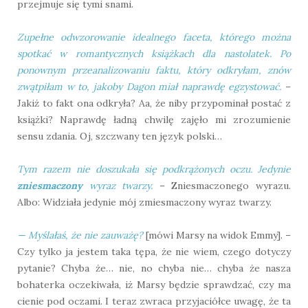
przejmuje się tymi snami.
Zupełne odwzorowanie idealnego faceta, którego można
spotkać w romantycznych książkach dla nastolatek. Po
ponownym przeanalizowaniu faktu, który odkryłam, znów
zwątpiłam w to, jakoby Dagon miał naprawdę egzystować.
–
Jakiż to fakt ona odkryła? Aa, że niby przypominał postać z
książki? Naprawdę ładną chwilę zajęło mi zrozumienie
sensu zdania. Oj, szczwany ten język polski…
Tym razem nie doszukała się podkrążonych oczu. Jedynie
zniesmaczony
wyraz twarzy.
– Zniesmaczonego wyrazu.
Albo: Widziała jedynie mój zmiesmaczony wyraz twarzy.
— Myślałaś, że nie zauważę?
[mówi Marsy na widok Emmy]. –
Czy tylko ja jestem taka tępa, że nie wiem, czego dotyczy
pytanie? Chyba że… nie, no chyba nie… chyba że nasza
bohaterka oczekiwała, iż Marsy będzie sprawdzać, czy ma
cienie pod oczami. I teraz zwraca przyjaciółce uwagę, że ta