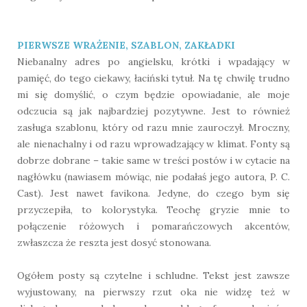
PIERWSZE WRAŻENIE, SZABLON, ZAKŁADKI
Niebanalny adres po angielsku, krótki i wpadający w
pamięć, do tego ciekawy, łaciński tytuł. Na tę chwilę trudno
mi się domyślić, o czym będzie opowiadanie, ale moje
odczucia są jak najbardziej pozytywne. Jest to również
zasługa szablonu, który od razu mnie zauroczył. Mroczny,
ale nienachalny i od razu wprowadzający w klimat. Fonty są
dobrze dobrane – takie same w treści postów i w cytacie na
nagłówku (nawiasem mówiąc, nie podałaś jego autora, P. C.
Cast). Jest nawet favikona. Jedyne, do czego bym się
przyczepiła, to kolorystyka. Teochę gryzie mnie to
połączenie różowych i pomarańczowych akcentów,
zwłaszcza że reszta jest dosyć stonowana.
Ogółem posty są czytelne i schludne. Tekst jest zawsze
wyjustowany, na pierwszy rzut oka nie widzę też w