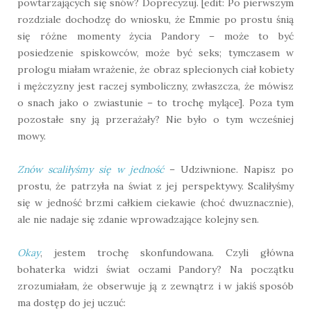
powtarzających się snów? Doprecyzuj. [edit: Po pierwszym
rozdziale dochodzę do wniosku, że Emmie po prostu śnią
się różne momenty życia Pandory – może to być
posiedzenie spiskowców, może być seks; tymczasem w
prologu miałam wrażenie, że obraz splecionych ciał kobiety
i mężczyzny jest raczej symboliczny, zwłaszcza, że mówisz
o snach jako o zwiastunie – to trochę mylące]. Poza tym
pozostałe sny ją przerażały? Nie było o tym wcześniej
mowy.
Znów scaliłyśmy się w jedność
– Udziwnione. Napisz po
prostu, że patrzyła na świat z jej perspektywy. Scaliłyśmy
się w jedność brzmi całkiem ciekawie (choć dwuznacznie),
ale nie nadaje się zdanie wprowadzające kolejny sen.
Okay
, jestem trochę skonfundowana. Czyli główna
bohaterka widzi świat oczami Pandory? Na początku
zrozumiałam, że obserwuje ją z zewnątrz i w jakiś sposób
ma dostęp do jej uczuć: