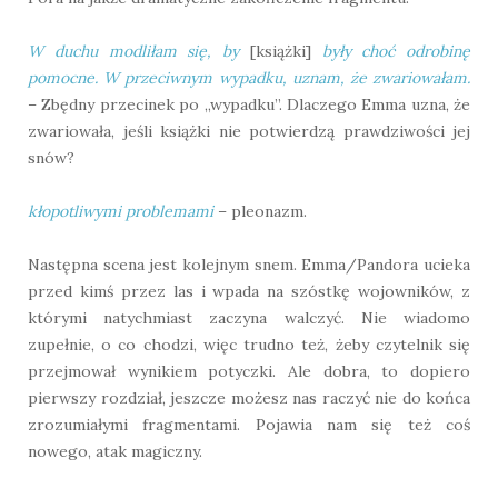
W duchu modliłam się, by
[książki]
były choć odrobinę
pomocne. W przeciwnym wypadku, uznam, że zwariowałam.
– Zbędny przecinek po „wypadku”. Dlaczego Emma uzna, że
zwariowała, jeśli książki nie potwierdzą prawdziwości jej
snów?
kłopotliwymi problemami
– pleonazm.
Następna scena jest kolejnym snem. Emma/Pandora ucieka
przed kimś przez las i wpada na szóstkę wojowników, z
którymi natychmiast zaczyna walczyć. Nie wiadomo
zupełnie, o co chodzi, więc trudno też, żeby czytelnik się
przejmował wynikiem potyczki. Ale dobra, to dopiero
pierwszy rozdział, jeszcze możesz nas raczyć nie do końca
zrozumiałymi fragmentami. Pojawia nam się też coś
nowego, atak magiczny.