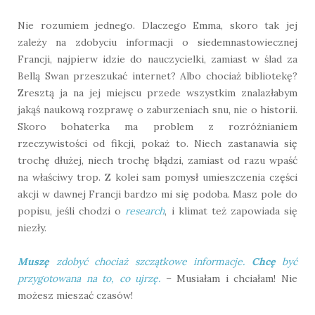
Nie rozumiem jednego. Dlaczego Emma, skoro tak jej
zależy na zdobyciu informacji o siedemnastowiecznej
Francji, najpierw idzie do nauczycielki, zamiast w ślad za
Bellą Swan przeszukać internet? Albo chociaż bibliotekę?
Zresztą ja na jej miejscu przede wszystkim znalazłabym
jakąś naukową rozprawę o zaburzeniach snu, nie o historii.
Skoro bohaterka ma problem z rozróżnianiem
rzeczywistości od fikcji, pokaż to. Niech zastanawia się
trochę dłużej, niech trochę błądzi, zamiast od razu wpaść
na właściwy trop. Z kolei sam pomysł umieszczenia części
akcji w dawnej Francji bardzo mi się podoba. Masz pole do
popisu, jeśli chodzi o
research
, i klimat też zapowiada się
niezły.
Muszę
zdobyć chociaż szczątkowe informacje.
Chcę
być
przygotowana na to, co ujrzę.
– Musiałam i chciałam! Nie
możesz mieszać czasów!