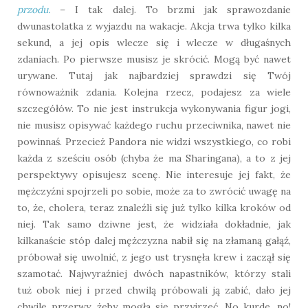
przodu.
– I tak dalej. To brzmi jak sprawozdanie
dwunastolatka z wyjazdu na wakacje. Akcja trwa tylko kilka
sekund, a jej opis wlecze się i wlecze w długaśnych
zdaniach. Po pierwsze musisz je skrócić. Mogą być nawet
urywane. Tutaj jak najbardziej sprawdzi się Twój
równoważnik zdania. Kolejna rzecz, podajesz za wiele
szczegółów. To nie jest instrukcja wykonywania figur jogi,
nie musisz opisywać każdego ruchu przeciwnika, nawet nie
powinnaś. Przecież Pandora nie widzi wszystkiego, co robi
każda z sześciu osób (chyba że ma Sharingana), a to z jej
perspektywy opisujesz scenę. Nie interesuje jej fakt, że
mężczyźni spojrzeli po sobie, może za to zwrócić uwagę na
to, że, cholera, teraz znaleźli się już tylko kilka kroków od
niej. Tak samo dziwne jest, że widziała dokładnie, jak
kilkanaście stóp dalej mężczyzna nabił się na złamaną gałąź,
próbował się uwolnić, z jego ust trysnęła krew i zaczął się
szamotać. Najwyraźniej dwóch napastników, którzy stali
tuż obok niej i przed chwilą próbowali ją zabić, dało jej
chwilę przerwy, żeby mogła się przyjrzeć. No kurde, no!