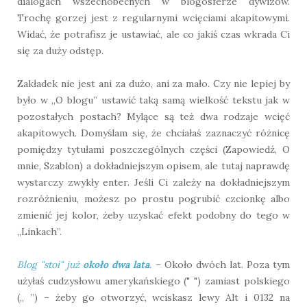
dialogach wszechobecnych w blogosferze dywizów.
Trochę gorzej jest z regularnymi wcięciami akapitowymi.
Widać, że potrafisz je ustawiać, ale co jakiś czas wkrada Ci
się za duży odstęp.
Zakładek nie jest ani za dużo, ani za mało. Czy nie lepiej by
było w „O blogu” ustawić taką samą wielkość tekstu jak w
pozostałych postach? Mylące są też dwa rodzaje wcięć
akapitowych. Domyślam się, że chciałaś zaznaczyć różnicę
pomiędzy tytułami poszczególnych części (Zapowiedź, O
mnie, Szablon) a dokładniejszym opisem, ale tutaj naprawdę
wystarczy zwykły enter. Jeśli Ci zależy na dokładniejszym
rozróżnieniu, możesz po prostu pogrubić czcionkę albo
zmienić jej kolor, żeby uzyskać efekt podobny do tego w
„Linkach”.
Blog "stoi" już
około dwa lata
.
– Około dwóch lat. Poza tym
użyłaś cudzysłowu amerykańskiego (" ") zamiast polskiego
(„ ”) – żeby go otworzyć, wciskasz lewy Alt i 0132 na