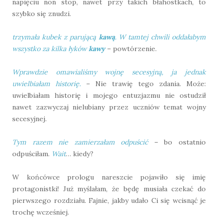
napięciu non stop, nawet przy takich błahostkach, to
szybko się znudzi.
trzymała kubek z parującą
kawą
. W tamtej chwili oddałabym
wszystko za kilka łyków
kawy
– powtórzenie.
Wprawdzie omawialiśmy wojnę secesyjną, ja jednak
uwielbiałam historię.
– Nie trawię tego zdania. Może:
uwielbiałam historię i mojego entuzjazmu nie ostudził
nawet zazwyczaj nielubiany przez uczniów temat wojny
secesyjnej.
Tym razem nie zamierzałam odpuścić
– bo ostatnio
odpuściłam.
Wait
… kiedy?
W końcówce prologu nareszcie pojawiło się imię
protagonistki! Już myślałam, że będę musiała czekać do
pierwszego rozdziału. Fajnie, jakby udało Ci się wcisnąć je
trochę wcześniej.