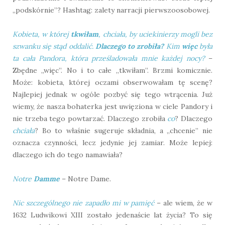
„podskórnie”? Hashtag: zalety narracji pierwszoosobowej.
Kobieta, w której
tkwiłam
, chciała, by uciekinierzy mogli bez
szwanku się stąd oddalić.
Dlaczego to zrobiła?
Kim
więc
była
ta cała Pandora, która prześladowała mnie każdej nocy?
–
Zbędne „więc”. No i to całe „tkwiłam”. Brzmi komicznie.
Może: kobieta, której oczami obserwowałam tę scenę?
Najlepiej jednak w ogóle pozbyć się tego wtrącenia. Już
wiemy, że nasza bohaterka jest uwięziona w ciele Pandory i
nie trzeba tego powtarzać. Dlaczego zrobiła
co
? Dlaczego
chciała
? Bo to właśnie sugeruje składnia, a „chcenie” nie
oznacza czynności, lecz jedynie jej zamiar. Może lepiej:
dlaczego ich do tego namawiała?
Notre
Damme
– Notre Dame.
Nic szczególnego nie zapadło mi w pamięć
– ale wiem, że w
1632 Ludwikowi XIII zostało jedenaście lat życia? To się