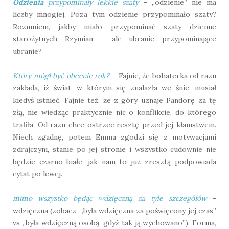
Odzienia
przypominały lekkie szaty
– „odzienie” nie ma
liczby mnogiej. Poza tym odzienie przypominało szaty?
Rozumiem, jakby miało przypominać szaty dzienne
starożytnych Rzymian – ale ubranie przypominające
ubranie?
Który mógł być obecnie rok?
– Fajnie, że bohaterka od razu
zakłada, iż świat, w którym się znalazła we śnie, musiał
kiedyś istnieć. Fajnie też, że z góry uznaje Pandorę za tę
złą, nie wiedząc praktycznie nic o konflikcie, do którego
trafiła. Od razu chce ostrzec resztę przed jej kłamstwem.
Niech zgadnę, potem Emma zgodzi się z motywacjami
zdrajczyni, stanie po jej stronie i wszystko cudownie nie
będzie czarno-białe, jak nam to już zresztą podpowiada
cytat po lewej.
mimo wszystko będąc wdzięczną za tyle szczegółów
–
wdzięczna (zobacz: „była wdzięczna za poświęcony jej czas”
vs „była wdzięczną osobą, gdyż tak ją wychowano”). Forma,