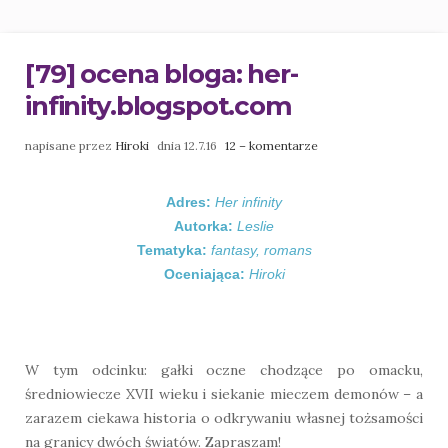
[79] ocena bloga: her-
infinity.blogspot.com
napisane przez
Hiroki
dnia 12.7.16
12 – komentarze
Adres:
Her infinity
Autorka:
Leslie
Tematyka:
fantasy, romans
Oceniająca:
Hiroki
W tym odcinku: gałki oczne chodzące po omacku,
średniowiecze XVII wieku i siekanie mieczem demonów – a
zarazem ciekawa historia o odkrywaniu własnej tożsamości
na granicy dwóch światów. Zapraszam!