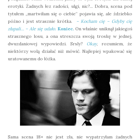
erotyki. Żadnych łez radości, ulgi, nic?... Dobra, scena pod
tytułem „martwiłam się o ciebie” pojawia się, ale ździebko
późno i jest strasznie krótka.
– Kocham cię – Gdyby cię
złapali…
– Ale się udało.
Koniec.
On właśnie uniknął jakiegoś
strasznego losu, a ona streszcza swoją troskę w jednej,
dwuzdaniowej wypowiedzi. Srsly?
Okay
, rozumiem, że
niektórzy wolą działać niż mówić. Najlepiej wpakować się
uratowanemu do łóżka.
Sama scena 18+ nie jest zła, nie wypatrzyłam żadnych