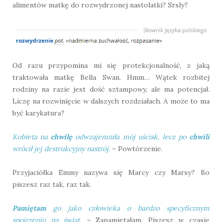
alimentów matkę do rozwydrzonej nastolatki? Srsly?
Od razu przypomina mi się protekcjonalność, z jaką
traktowała matkę Bella Swan. Hmm… Wątek rozbitej
rodziny na razie jest dość sztampowy, ale ma potencjał.
Liczę na rozwinięcie w dalszych rozdziałach. A może to ma
być karykatura?
Kobieta na
chwilę
odwzajemniła mój uścisk, lecz po
chwili
wrócił jej destrukcyjny nastrój.
– Powtórzenie.
Przyjaciółka Emmy nazywa się Marcy czy Marsy? Bo
piszesz raz tak, raz tak.
Pamiętam
go jako człowieka o bardzo specyficznym
spojrzeniu na świat.
– Zapamiętałam. Piszesz w czasie