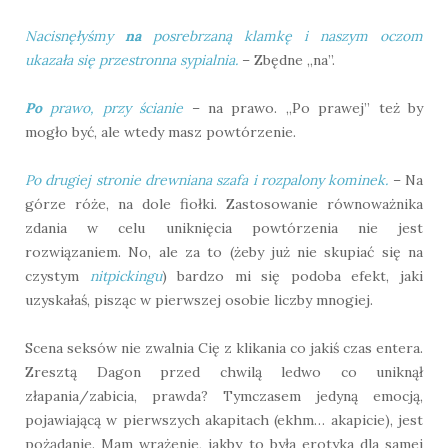
Nacisnęłyśmy
na
posrebrzaną klamkę i naszym oczom
ukazała się przestronna sypialnia.
– Zbędne „na”.
Po
prawo, przy ścianie
– na prawo. „Po prawej” też by
mogło być, ale wtedy masz powtórzenie.
Po drugiej stronie drewniana szafa i rozpalony kominek.
– Na
górze róże, na dole fiołki. Zastosowanie równoważnika
zdania w celu uniknięcia powtórzenia nie jest
rozwiązaniem. No, ale za to (żeby już nie skupiać się na
czystym
nitpickingu
) bardzo mi się podoba efekt, jaki
uzyskałaś, pisząc w pierwszej osobie liczby mnogiej.
Scena seksów nie zwalnia Cię z klikania co jakiś czas entera.
Zresztą Dagon przed chwilą ledwo co uniknął
złapania/zabicia, prawda? Tymczasem jedyną emocją,
pojawiającą w pierwszych akapitach (ekhm… akapicie), jest
pożądanie. Mam wrażenie, jakby to była erotyka dla samej