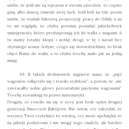
siebie, że jeśli nie są wprawni w swoim zawodzie, to często
giną albo muszą zmienić swój fach. Jeśli byli na tyle pewni
siebie, że wysłali fałszywą propozycję pracy do Gildii, a na
to mi wygląda, to chyba powinni posiadać jakiekolwiek
umiejętności, które predysponują ich do walki z magami. A
tu mamy totalny klops i notkę drogi, w tę i nazad bez
zbytniego sensu. Jedyne, czego się dowiedzieliśmy, to brak
chęci Nainy do walki, a to chyba trochę mało jak na jedną
misję.
03: Z takich drobnostek: najpierw masz, że „pięć
wagonów odłączyło się i traciło szybkość”, a potem, że „nie
zawracałby sobie głowy pozostałymi pięcioma wagonami”.
Trochę szwankują tu prawa matematyki.
Drugim, co rzuciło mi się w oczy, jest brak opisu drugiej
generacji Smoczych Zabójców. Nie wiem, czy założyłaś, że
wszyscy Twoi czytelnicy to wiedzą, czy może upchnęłaś to
na jakiejś podstronie i nie mogę tego znaleźć, ale bardzo