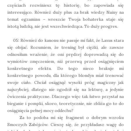
częściach rozwiniesz tę historię, bo zapowiada się
interesująco. Również duży plus za brak wiedzy Nainy na
temat egzaminu – wreszcie Twoja bohaterka staje się
istotą ludzką, nie jest wszechwiedząca. To duży progres.
05: Również do kanonu nie pasuje mi fakt, że Laxus stara
się obijać. Rozumiem, że trening był ciężki, ale zawsze
odnosiłam wrażenie, że oni prędzej doprowadzą się do
wymiotów zmęczeniem, niż przerwą przed osiągnięciem
konkretnego efektu. Do tego nieco brakuje mi
konkretnego powodu, dla którego blondyn miał trenować
swoje ciało. Chciał osiągnąć wysoki próg magiczny jak
najszybciej, dlatego nie zgodził się na lekturę, a jedynie
ćwiczenia praktyczne. Dlaczego więc tak łatwo przystał na
bieganie i pompki, skoro, teoretycznie, nie zbliża go to do
osiągnięcia pełnej mocy oddechu?
Za to podoba mi się fragment o dobrym wzroku
Smoczych Zabójców. Cieszę się, że przykładasz wagę do