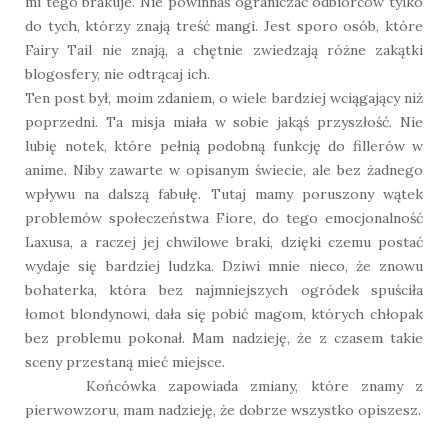
mi tego brakuje. Nie powinnaś ograniczać odbiorców tylko
do tych, którzy znają treść mangi. Jest sporo osób, które
Fairy Tail nie znają, a chętnie zwiedzają różne zakątki
blogosfery, nie odtrącaj ich.
Ten post był, moim zdaniem, o wiele bardziej wciągający niż
poprzedni. Ta misja miała w sobie jakąś przyszłość. Nie
lubię notek, które pełnią podobną funkcję do fillerów w
anime. Niby zawarte w opisanym świecie, ale bez żadnego
wpływu na dalszą fabułę. Tutaj mamy poruszony wątek
problemów społeczeństwa Fiore, do tego emocjonalność
Laxusa, a raczej jej chwilowe braki, dzięki czemu postać
wydaje się bardziej ludzka. Dziwi mnie nieco, że znowu
bohaterka, która bez najmniejszych ogródek spuściła
łomot blondynowi, dała się pobić magom, których chłopak
bez problemu pokonał. Mam nadzieję, że z czasem takie
sceny przestaną mieć miejsce.
Końcówka zapowiada zmiany, które znamy z
pierwowzoru, mam nadzieję, że dobrze wszystko opiszesz.