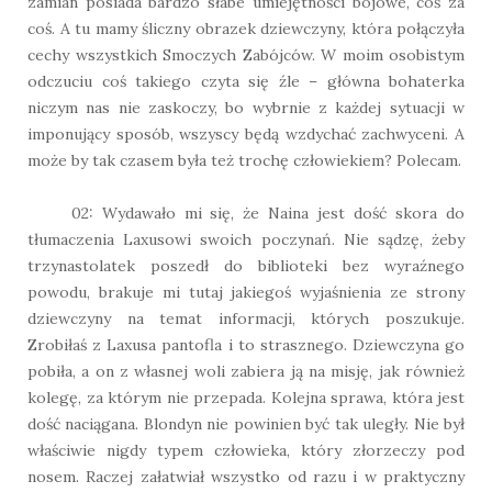
zamian posiada bardzo słabe umiejętności bojowe, coś za
coś. A tu mamy śliczny obrazek dziewczyny, która połączyła
cechy wszystkich Smoczych Zabójców. W moim osobistym
odczuciu coś takiego czyta się źle – główna bohaterka
niczym nas nie zaskoczy, bo wybrnie z każdej sytuacji w
imponujący sposób, wszyscy będą wzdychać zachwyceni. A
może by tak czasem była też trochę człowiekiem? Polecam.
02: Wydawało mi się, że Naina jest dość skora do
tłumaczenia Laxusowi swoich poczynań. Nie sądzę, żeby
trzynastolatek poszedł do biblioteki bez wyraźnego
powodu, brakuje mi tutaj jakiegoś wyjaśnienia ze strony
dziewczyny na temat informacji, których poszukuje.
Zrobiłaś z Laxusa pantofla i to strasznego. Dziewczyna go
pobiła, a on z własnej woli zabiera ją na misję, jak również
kolegę, za którym nie przepada. Kolejna sprawa, która jest
dość naciągana. Blondyn nie powinien być tak uległy. Nie był
właściwie nigdy typem człowieka, który złorzeczy pod
nosem. Raczej załatwiał wszystko od razu i w praktyczny