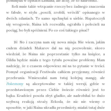
pominęłaś w opisach Elfmana, ale liczę, że to nadrobisz.
Boli mnie takie wtrącanie rzeczy bez żadnego znaczenia
w fabule, w stylu „poszli, zrobili, wrócili” opisanego w
dwóch zdaniach. To samo upchnęłaś u siebie. Napatoczyli
się wrogowie, Naina ich rozwaliła, ograbiła i polecieli na
pociąg, bo byli spóźnieni. Po co coś takiego pisać?
16: No i zaczyna nam się nowa misja. Nie wiem, jakim
cudem dziadek Makarov dał na nią pozwolenie, skoro
wiedział, że Naina nie poprzestanie tylko na książce, a
Gildia będzie miała z tego tytułu poważne problemy. Mam
nadzieję, że z czasem odpowiesz mi na to pytanie w treści.
Pomysł organizacji Festiwalu całkiem przyjemny, również
przebrania. Wmieszałaś nam tutaj kolejną mangę, ale
Pokemony
są akceptowalne w takiej wersji, gdzie w
przedstawionym przez Ciebie świecie również jest to
bajka. Kradzież poszła zbyt gładko, ale nadrobiłaś to dużo
szybszą reakcją straży. Szkoda, że nic nie wiemy o
sposobie, w jaki Naina ukradła przedmioty, miałaś tutaj duże