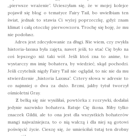
„pierwsze wrażenie”. Ucieszyłam się, że w mojej kolejce
pojawił się blog o tematyce Fairy Tail, bo uwielbiam ten
świat, jednak to stawia Ci wyżej poprzeczkę, gdyż znam
klimat i całą otoczkę pierwowzoru. Trochę się boję, że mu
nie podołasz.
Adres jest zdecydowanie za długi. Nie wiem, czy zwykła
historia-laxusa była zajęta, nawet jeśli, to stać Cię było na
coś lepszego niż taki wół. Jeśli ktoś zna to anime, to
wystarczy mu imię bohatera, by wiedzieć, skąd pochodzi.
Jeśli czytelnik nigdy Fairy Tail nie oglądał, to nic nie da mu
stwierdzenie „historia Laxusa”. Cztery słowa w adresie to
co najmniej o dwa za dużo. Brzmi, jakby tytuł tworzył
ośmioletni Gray.
Z belką się nie wysiliłaś, powtórka z rozrywki, dodałaś
jedynie nazwisko bohatera. Ratuje Cię ikona. Niby tylko
znaczek Gildii, ale to ona jest dla wszystkich bohaterów
mangi najważniejsza, to o nią walczą i dla niej są gotowi
poświęcić życie. Cieszę się, że umieściłaś tutaj ten drobny