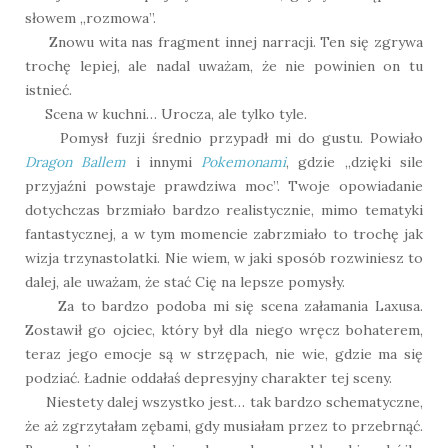
słowem „rozmowa”.
Znowu wita nas fragment innej narracji. Ten się zgrywa
trochę lepiej, ale nadal uważam, że nie powinien on tu
istnieć.
Scena w kuchni… Urocza, ale tylko tyle.
Pomysł fuzji średnio przypadł mi do gustu. Powiało
Dragon Ballem
i innymi
Pokemonami
, gdzie „dzięki sile
przyjaźni powstaje prawdziwa moc”. Twoje opowiadanie
dotychczas brzmiało bardzo realistycznie, mimo tematyki
fantastycznej, a w tym momencie zabrzmiało to trochę jak
wizja trzynastolatki. Nie wiem, w jaki sposób rozwiniesz to
dalej, ale uważam, że stać Cię na lepsze pomysły.
Za to bardzo podoba mi się scena załamania Laxusa.
Zostawił go ojciec, który był dla niego wręcz bohaterem,
teraz jego emocje są w strzępach, nie wie, gdzie ma się
podziać. Ładnie oddałaś depresyjny charakter tej sceny.
Niestety dalej wszystko jest… tak bardzo schematyczne,
że aż zgrzytałam zębami, gdy musiałam przez to przebrnąć.