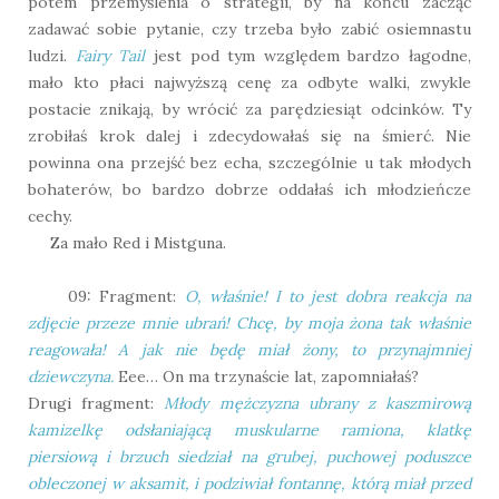
potem przemyślenia o strategii, by na końcu zacząć
zadawać sobie pytanie, czy trzeba było zabić osiemnastu
ludzi.
Fairy Tail
jest pod tym względem bardzo łagodne,
mało kto płaci najwyższą cenę za odbyte walki, zwykle
postacie znikają, by wrócić za parędziesiąt odcinków. Ty
zrobiłaś krok dalej i zdecydowałaś się na śmierć. Nie
powinna ona przejść bez echa, szczególnie u tak młodych
bohaterów, bo bardzo dobrze oddałaś ich młodzieńcze
cechy.
Za mało Red i Mistguna.
09: Fragment:
O, właśnie! I to jest dobra reakcja na
zdjęcie przeze mnie ubrań! Chcę, by moja żona tak właśnie
reagowała! A jak nie będę miał żony, to przynajmniej
dziewczyna.
Eee… On ma trzynaście lat, zapomniałaś?
Drugi fragment:
Młody mężczyzna ubrany z kaszmirową
kamizelkę odsłaniającą muskularne ramiona, klatkę
piersiową i brzuch siedział na grubej, puchowej poduszce
obleczonej w aksamit, i podziwiał fontannę, którą miał przed