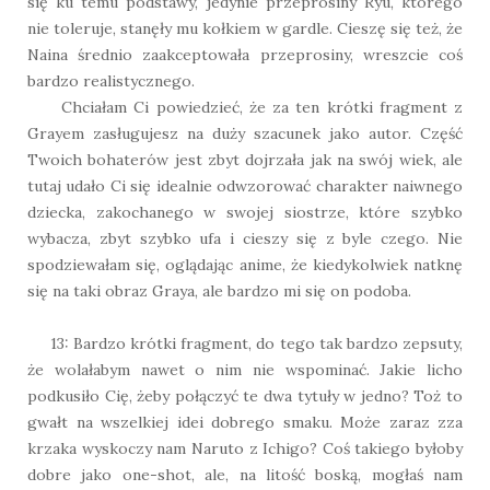
się ku temu podstawy, jedynie przeprosiny Ryu, którego
nie toleruje, stanęły mu kołkiem w gardle. Cieszę się też, że
Naina średnio zaakceptowała przeprosiny, wreszcie coś
bardzo realistycznego.
Chciałam Ci powiedzieć, że za ten krótki fragment z
Grayem zasługujesz na duży szacunek jako autor. Część
Twoich bohaterów jest zbyt dojrzała jak na swój wiek, ale
tutaj udało Ci się idealnie odwzorować charakter naiwnego
dziecka, zakochanego w swojej siostrze, które szybko
wybacza, zbyt szybko ufa i cieszy się z byle czego. Nie
spodziewałam się, oglądając anime, że kiedykolwiek natknę
się na taki obraz Graya, ale bardzo mi się on podoba.
13: Bardzo krótki fragment, do tego tak bardzo zepsuty,
że wolałabym nawet o nim nie wspominać. Jakie licho
podkusiło Cię, żeby połączyć te dwa tytuły w jedno? Toż to
gwałt na wszelkiej idei dobrego smaku. Może zaraz zza
krzaka wyskoczy nam Naruto z Ichigo? Coś takiego byłoby
dobre jako one-shot, ale, na litość boską, mogłaś nam