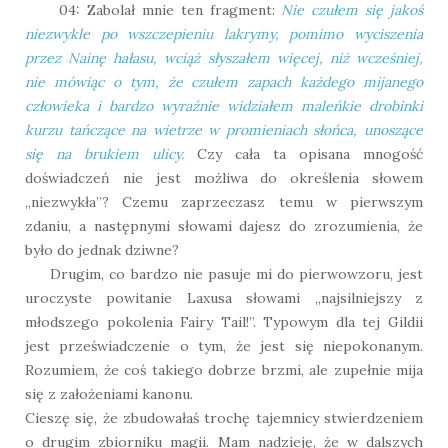
04: Zabolał mnie ten fragment:
Nie czułem się jakoś
niezwykle po wszczepieniu lakrymy, pomimo wyciszenia
przez Nainę hałasu, wciąż słyszałem więcej, niż wcześniej,
nie mówiąc o tym, że czułem zapach każdego mijanego
człowieka i bardzo wyraźnie widziałem maleńkie drobinki
kurzu tańczące na wietrze w promieniach słońca, unoszące
się na brukiem ulicy.
Czy cała ta opisana mnogość
doświadczeń nie jest możliwa do określenia słowem
„niezwykła”? Czemu zaprzeczasz temu w pierwszym
zdaniu, a następnymi słowami dajesz do zrozumienia, że
było do jednak dziwne?
Drugim, co bardzo nie pasuje mi do pierwowzoru, jest
uroczyste powitanie Laxusa słowami „najsilniejszy z
młodszego pokolenia Fairy Tail!”. Typowym dla tej Gildii
jest przeświadczenie o tym, że jest się niepokonanym.
Rozumiem, że coś takiego dobrze brzmi, ale zupełnie mija
się z założeniami kanonu.
Cieszę się, że zbudowałaś trochę tajemnicy stwierdzeniem
o drugim zbiorniku magii. Mam nadzieję, że w dalszych