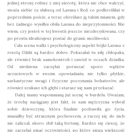
jednej strony robisz z niej sierotę, która nie chce walczyć,
uważa siebie za słabszą od Laxusa i Red, co podkreśliłaś w
poprzednim poście, a teraz określasz ją takim mianem, gdy
bez żadnego wysiłku obiła Laxusa do nieprzytomności. Nie
wiem, czy jesteś w tej kwestii jeszcze niezdecydowana, czy
po prostu idealizujesz postać do granic możliwości.
Cała scena walki i psychologiczny aspekt bójki Laxusa z
resztą Gildii są bardzo dobre. Pokazałaś tu siłę chłopaka,
ale również brak samokontroli i zawód w oczach dziadka.
Od niedawna zaczęłaś poruszać sporo wątków
uczuciowych w swoim opowiadaniu, nie tylko płytkie,
sarkastyczne uwagi i fizyczne poczynania bohaterów, ale
również szukasz ich głębi i starasz się nam przekazać.
Dalej mamy wspomnianą już scenę w burdelu. Uważam,
że trochę naciągany jest fakt, że sam mężczyzna wybrał
sobie dziewczynę, która finalnie pozbawiła go życia,
musiałby być strasznym pechowcem, a raczej się do nich
nie zaliczał, skoro zbił taką fortunę. Bardzo się cieszę, że
nie zaczęłaś pisać oczywistości, po które sięga większość