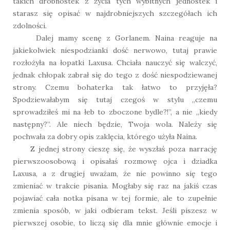
takich drobnostek z życia tych wybitnych jednostek i
starasz się opisać w najdrobniejszych szczegółach ich
zdolności.
Dalej mamy scenę z Gorlanem. Naina reaguje na
jakiekolwiek niespodzianki dość nerwowo, tutaj prawie
rozłożyła na łopatki Laxusa. Chciała nauczyć się walczyć,
jednak chłopak zabrał się do tego z dość niespodziewanej
strony. Czemu bohaterka tak łatwo to przyjęła?
Spodziewałabym się tutaj czegoś w stylu „czemu
sprowadziłeś mi na łeb to zboczone bydle?!”, a nie „kiedy
następny?”. Ale niech będzie, Twoja wola. Należy się
pochwała za dobry opis zaklęcia, którego użyła Naina.
Z jednej strony cieszę się, że wyszłaś poza narrację
pierwszoosobową i opisałaś rozmowę ojca i dziadka
Laxusa, a z drugiej uważam, że nie powinno się tego
zmieniać w trakcie pisania. Mogłaby się raz na jakiś czas
pojawiać cała notka pisana w tej formie, ale to zupełnie
zmienia sposób, w jaki odbieram tekst. Jeśli piszesz w
pierwszej osobie, to liczą się dla mnie głównie emocje i