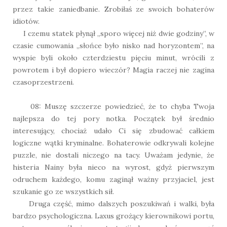
przez takie zaniedbanie. Zrobiłaś ze swoich bohaterów
idiotów.
I czemu statek płynął „sporo więcej niż dwie godziny”, w
czasie cumowania „słońce było nisko nad horyzontem”, na
wyspie byli około czterdziestu pięciu minut, wrócili z
powrotem i był dopiero wieczór? Magia raczej nie zagina
czasoprzestrzeni.
08: Muszę szczerze powiedzieć, że to chyba Twoja
najlepsza do tej pory notka. Początek był średnio
interesujący, chociaż udało Ci się zbudować całkiem
logiczne wątki kryminalne. Bohaterowie odkrywali kolejne
puzzle, nie dostali niczego na tacy. Uważam jedynie, że
histeria Nainy była nieco na wyrost, gdyż pierwszym
odruchem każdego, komu zaginął ważny przyjaciel, jest
szukanie go ze wszystkich sił.
Druga część, mimo dalszych poszukiwań i walki, była
bardzo psychologiczna. Laxus grożący kierownikowi portu,