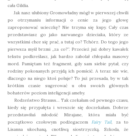
cała Gildia.
Jak nasz ulubiony Gromowładny mógł w pierwszej chwili
po otrzymaniu informacji o cenie za jego głowę
zaproponować ucieczkę? Nie trzyma się kupy. Cały czas
przedstawiasz go jako narwanego dzieciaka, który ze
wszystkimi chce się prać, a tutaj co? Tchórz. Do tego jego
pierwsza myśl brzmi „za co?”. Przecież już dobry kawałek
tekstu podkreślasz, jak bardzo zabolał chłopaka masowy
mord. Pamiętam też fragment, gdy sam siebie pytał, czy
rodziny pokonanych przyjdą ich pomścić. A teraz nie wie,
dlaczego na niego ktoś poluje? To już przesada, by w tak
krótkim czasie sugerować u obu swoich głównych
bohaterów poziom inteligencji ameby.
Rodzeństwo Strauss… Tak czekałam od pewnego czasu,
kiedy się przypałęta i wreszcie się doczekałam. Dobrze
przedstawiłaś młodość Mirajane, która miała być
początkowo czołowym podżegaczem
Fairy Tail
, za to
Lisanna ukochaną, cnotliwą siostrzyczką. Szkoda, że