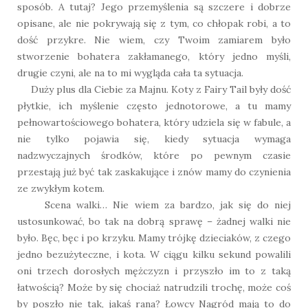
sposób. A tutaj? Jego przemyślenia są szczere i dobrze
opisane, ale nie pokrywają się z tym, co chłopak robi, a to
dość przykre. Nie wiem, czy Twoim zamiarem było
stworzenie bohatera zakłamanego, który jedno myśli,
drugie czyni, ale na to mi wygląda cała ta sytuacja.
Duży plus dla Ciebie za Majnu. Koty z Fairy Tail były dość
płytkie, ich myślenie często jednotorowe, a tu mamy
pełnowartościowego bohatera, który udziela się w fabule, a
nie tylko pojawia się, kiedy sytuacja wymaga
nadzwyczajnych środków, które po pewnym czasie
przestają już być tak zaskakujące i znów mamy do czynienia
ze zwykłym kotem.
Scena walki… Nie wiem za bardzo, jak się do niej
ustosunkować, bo tak na dobrą sprawę – żadnej walki nie
było. Bęc, bęc i po krzyku. Mamy trójkę dzieciaków, z czego
jedno bezużyteczne, i kota. W ciągu kilku sekund powalili
oni trzech dorosłych mężczyzn i przyszło im to z taką
łatwością? Może by się chociaż natrudzili trochę, może coś
by poszło nie tak, jakaś rana? Łowcy Nagród mają to do