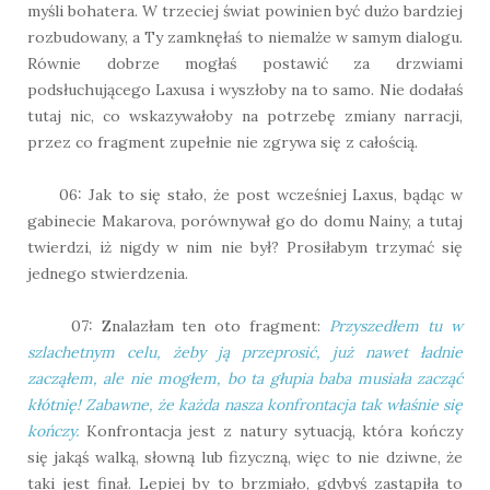
myśli bohatera. W trzeciej świat powinien być dużo bardziej
rozbudowany, a Ty zamknęłaś to niemalże w samym dialogu.
Równie dobrze mogłaś postawić za drzwiami
podsłuchującego Laxusa i wyszłoby na to samo. Nie dodałaś
tutaj nic, co wskazywałoby na potrzebę zmiany narracji,
przez co fragment zupełnie nie zgrywa się z całością.
06: Jak to się stało, że post wcześniej Laxus, bądąc w
gabinecie Makarova, porównywał go do domu Nainy, a tutaj
twierdzi, iż nigdy w nim nie był? Prosiłabym trzymać się
jednego stwierdzenia.
07: Znalazłam ten oto fragment:
Przyszedłem tu w
szlachetnym celu, żeby ją przeprosić, już nawet ładnie
zacząłem, ale nie mogłem, bo ta głupia baba musiała zacząć
kłótnię! Zabawne, że każda nasza konfrontacja tak właśnie się
kończy.
Konfrontacja jest z natury sytuacją, która kończy
się jakąś walką, słowną lub fizyczną, więc to nie dziwne, że
taki jest finał. Lepiej by to brzmiało, gdybyś zastąpiła to