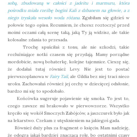
sobą, zbudowaną w całości z jadeitu i marmuru, która
pośrodku miała rzeźbę bogini Kali z dzbanem na głowie, a z
niego tryskała wesoło woda różana.
Zgubiłam się gdzieś w
połowie tego opisu. Rozumiem, że chcesz roztoczyć przed
moimi oczami całą scenę taką, jaką Ty ją widzisz, ale takie
kolosalne zdania to przesada.
Trochę spuściłaś z tonu, ale nie szkodzi, takie
rozluźniające notki czasem się przydają. Mamy porządne
mordobicie, nową bohaterkę, kolejne tajemnice. Cieszę się,
że dodałaś tutaj również Levy. Nie jest to postać
pierwszoplanowa w
Fairy Tail
, ale Gildia bez niej traci nieco
uroku. Zachowałaś również jej cechy w dziecięcej odsłonie,
bardzo mi się to spodobało.
Końcówka sugeruje pojawienie się smoka. To jest to,
czego zawsze mi brakowało w pierwowzorze. Wszystko
kręciło się wokół Smoczych Zabójców, a jaszczurek było jak
na lekarstwo. Czekam z utęsknieniem na jakiegoś gada.
Również duży plus za fragment o księciu. Mam nadzieję,
że odegra jakąś bardziej znaczącą rolę, bo ostatnimi czasy