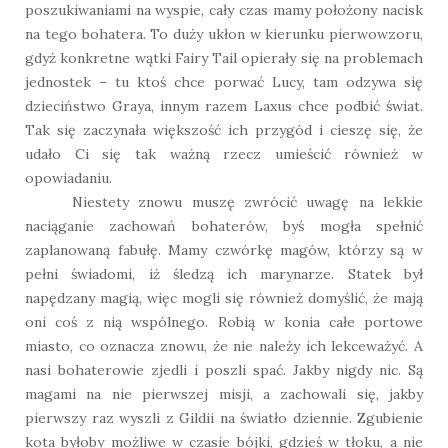
poszukiwaniami na wyspie, cały czas mamy położony nacisk
na tego bohatera. To duży ukłon w kierunku pierwowzoru,
gdyż konkretne wątki Fairy Tail opierały się na problemach
jednostek – tu ktoś chce porwać Lucy, tam odzywa się
dzieciństwo Graya, innym razem Laxus chce podbić świat.
Tak się zaczynała większość ich przygód i cieszę się, że
udało Ci się tak ważną rzecz umieścić również w
opowiadaniu.
Niestety znowu muszę zwrócić uwagę na lekkie
naciąganie zachowań bohaterów, byś mogła spełnić
zaplanowaną fabułę. Mamy czwórkę magów, którzy są w
pełni świadomi, iż śledzą ich marynarze. Statek był
napędzany magią, więc mogli się również domyślić, że mają
oni coś z nią wspólnego. Robią w konia całe portowe
miasto, co oznacza znowu, że nie należy ich lekceważyć. A
nasi bohaterowie zjedli i poszli spać. Jakby nigdy nic. Są
magami na nie pierwszej misji, a zachowali się, jakby
pierwszy raz wyszli z Gildii na światło dziennie. Zgubienie
kota byłoby możliwe w czasie bójki, gdzieś w tłoku, a nie