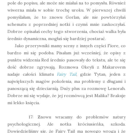
pole do popisu, ale może nie miałaś na to pomysłu. Również
wiwerna miała w sobie trochę uroku. W pierwszej chwili
pomyślałam, że to znowu Gorlan, ale nie powtórzyłaś
schematu z poprzedniej notki i czymś mnie zaskoczyłaś.
Dobrze opisałaś cechy tego stworzenia, chociaż walka była
średnio dynamiczna, mogłaś się bardziej postarać.
Jako przerywniki mamy sceny z innych części Fiore, co
bardzo mi się podoba. Pisałam już wcześniej, że opisy z
punktu widzenia Red średnio pasowały do tekstu, ale te się
dość dobrze zgrywają. Rozmowa Okeyli z Makarovem
nadaje całości klimatu
Fairy Tail
, gdzie Tytan, jeden z
największych magów pokolenia, ma problemy z długami i
panoszącą się dzieciarnią. Duży plus za rozmowę Lenorah.
Dobrze mi się wydaje, że jej rozmówcą jest Malika? Brakuje
mi lekko księcia.
17: Znowu wracamy do problemów natury
psychologicznej. Ale notka króciusieńka, szkoda.
Dowiedzieliśmy się, że Fairy Tail ma nowego wroga i że