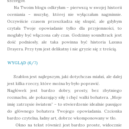
szczegół.
Na Twoim blogu odkryłam – pierwszą w swojej historii
oceniania – muzykę, której nie wyłączałam nagminnie.
Oczywiście czasem przeszkadza się skupić, ale gdybym
czytała Twoje opowiadanie tylko dla przyjemności, to
mogłaby być włączona cały czas. Godzinny soundtrack jest
dość podniosły, ale taka powinna być historia Laxusa
Drayera. Przy tym jest delikatny i nie gryzie się z treścią.
WYGLĄD (6/7)
Szablon jest najlepszym, jaki dotychczas miałaś, ale dalej
jest kilka rzeczy, które można by było poprawić.
Nagłówek jest bardzo dobry, prosty, bez zbytniego
rozmachu, ale pokazujący siłę i chęć walki bohatera. „Moje
imię zatrzęsie światem” – to stwierdzenie idealnie pasujące
do głównego bohatera Twojego opowiadania. Czcionka
bardzo czytelna, ładny art, dobrze wkomponowany w tło.
Okno na tekst również jest bardzo proste, widocznie