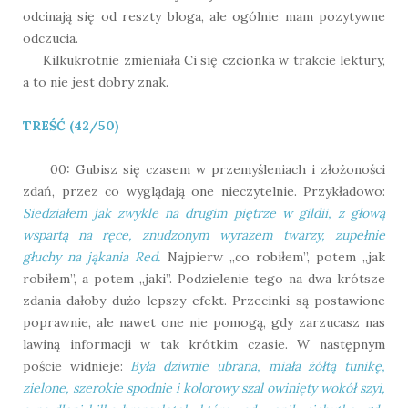
odcinają się od reszty bloga, ale ogólnie mam pozytywne
odczucia.
Kilkukrotnie zmieniała Ci się czcionka w trakcie lektury,
a to nie jest dobry znak.
TREŚĆ (42/50)
00: Gubisz się czasem w przemyśleniach i złożoności
zdań, przez co wyglądają one nieczytelnie. Przykładowo:
Siedziałem jak zwykle na drugim piętrze w gildii, z głową
wspartą na ręce, znudzonym wyrazem twarzy, zupełnie
głuchy na jąkania Red.
Najpierw „co robiłem”, potem „jak
robiłem”, a potem „jaki”. Podzielenie tego na dwa krótsze
zdania dałoby dużo lepszy efekt. Przecinki są postawione
poprawnie, ale nawet one nie pomogą, gdy zarzucasz nas
lawiną informacji w tak krótkim czasie. W następnym
poście widnieje:
Była dziwnie ubrana, miała żółtą tunikę,
zielone, szerokie spodnie i kolorowy szal owinięty wokół szyi,