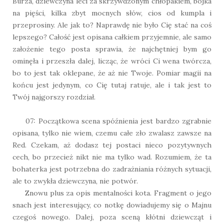
Burza, dziewczyna leci za skrzywdzonym chłopakiem, bójka
na pięści, kilka zbyt mocnych słów, cios od kumpla i
przeprosiny. Ale jak to? Naprawdę nie było Cię stać na coś
lepszego? Całość jest opisana całkiem przyjemnie, ale samo
założenie tego posta sprawia, że najchętniej bym go
ominęła i przeszła dalej, licząc, że wróci Ci wena twórcza,
bo to jest tak oklepane, że aż nie Twoje. Pomiar magii na
końcu jest jedynym, co Cię tutaj ratuje, ale i tak jest to
Twój najgorszy rozdział.
07: Początkowa scena spóźnienia jest bardzo zgrabnie
opisana, tylko nie wiem, czemu całe zło zwalasz zawsze na
Red. Czekam, aż dodasz tej postaci nieco pozytywnych
cech, bo przecież nikt nie ma tylko wad. Rozumiem, że ta
bohaterka jest potrzebna do zadrażniania różnych sytuacji,
ale to zwykła dziewczyna, nie potwór.
Znowu plus za opis mentalności kota. Fragment o jego
snach jest interesujący, co notkę dowiadujemy się o Majnu
czegoś nowego. Dalej, poza sceną kłótni dziewcząt i