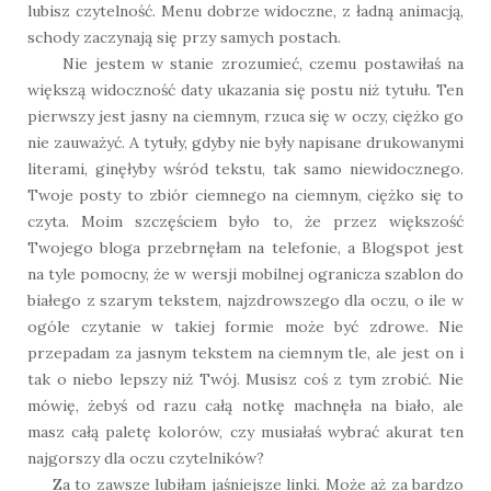
lubisz czytelność. Menu dobrze widoczne, z ładną animacją,
schody zaczynają się przy samych postach.
Nie jestem w stanie zrozumieć, czemu postawiłaś na
większą widoczność daty ukazania się postu niż tytułu. Ten
pierwszy jest jasny na ciemnym, rzuca się w oczy, ciężko go
nie zauważyć. A tytuły, gdyby nie były napisane drukowanymi
literami, ginęłyby wśród tekstu, tak samo niewidocznego.
Twoje posty to zbiór ciemnego na ciemnym, ciężko się to
czyta. Moim szczęściem było to, że przez większość
Twojego bloga przebrnęłam na telefonie, a Blogspot jest
na tyle pomocny, że w wersji mobilnej ogranicza szablon do
białego z szarym tekstem, najzdrowszego dla oczu, o ile w
ogóle czytanie w takiej formie może być zdrowe. Nie
przepadam za jasnym tekstem na ciemnym tle, ale jest on i
tak o niebo lepszy niż Twój. Musisz coś z tym zrobić. Nie
mówię, żebyś od razu całą notkę machnęła na biało, ale
masz całą paletę kolorów, czy musiałaś wybrać akurat ten
najgorszy dla oczu czytelników?
Za to zawsze lubiłam jaśniejsze linki. Może aż za bardzo