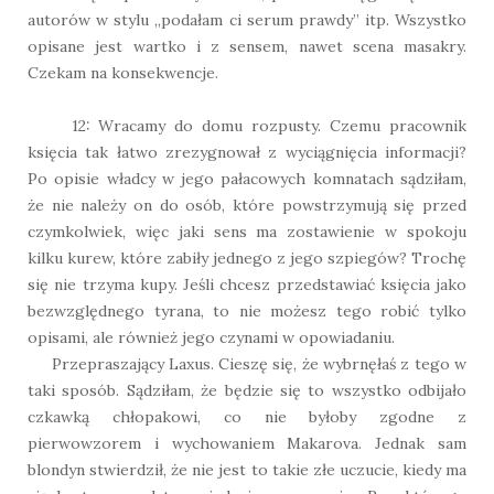
autorów w stylu „podałam ci serum prawdy” itp. Wszystko
opisane jest wartko i z sensem, nawet scena masakry.
Czekam na konsekwencje.
12: Wracamy do domu rozpusty. Czemu pracownik
księcia tak łatwo zrezygnował z wyciągnięcia informacji?
Po opisie władcy w jego pałacowych komnatach sądziłam,
że nie należy on do osób, które powstrzymują się przed
czymkolwiek, więc jaki sens ma zostawienie w spokoju
kilku kurew, które zabiły jednego z jego szpiegów? Trochę
się nie trzyma kupy. Jeśli chcesz przedstawiać księcia jako
bezwzględnego tyrana, to nie możesz tego robić tylko
opisami, ale również jego czynami w opowiadaniu.
Przepraszający Laxus. Cieszę się, że wybrnęłaś z tego w
taki sposób. Sądziłam, że będzie się to wszystko odbijało
czkawką chłopakowi, co nie byłoby zgodne z
pierwowzorem i wychowaniem Makarova. Jednak sam
blondyn stwierdził, że nie jest to takie złe uczucie, kiedy ma