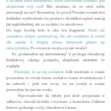
a na dłoni kilka bransoletek, które zadzwoniły cichutko, gdy
skopiowała mój ruch.
Nie uważasz, że to zbyt wiele
informacji na raz? Rozumiem, że przed Twoimi oczami stoi
dokładne wyobrażenie tej postaci i chciałabyś opisać nam ją
jak najdokładniej, ale co za dużo, to niezdrowo.
Do tego trochę kole w oko ten fragment:
Wcale nie
uważałem, żebym zachował się źle, ale musiałem to zrobić
dla zasady. Z drugiej strony faktycznie głupio się
odszczekałem.
To wreszcie uważa czy nie uważa?
Po „podniosłem się nieświadomy” w prologu wkrada się
dodatkowy odstęp pomiędzy akapitami, nieładnie to
wygląda.
Wiedziała, że na nią czekałem.
Jeśli wiedziała w czasie
przeszłym, to wtedy Laxus czekał w czasie teraźniejszym i
na odwrót – jeśli wie teraz, to on czekał w czasie
przeszłym, bo już nie czeka.
Wprowadzenie do fabuły jest dość przyjemne w
odbiorze, chociaż krótkie i wyrwane z kontekstu. Całkiem
dobrze pokazuje cechy charakteru Laxusa.