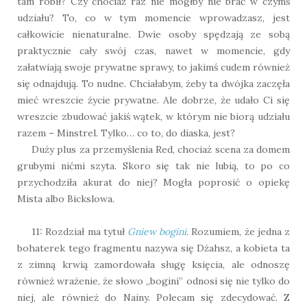
tam robił? Czy chociaż raz nie mógłby nie brać w czymś
udziału? To, co w tym momencie wprowadzasz, jest
całkowicie nienaturalne. Dwie osoby spędzają ze sobą
praktycznie cały swój czas, nawet w momencie, gdy
załatwiają swoje prywatne sprawy, to jakimś cudem również
się odnajdują. To nudne. Chciałabym, żeby ta dwójka zaczęła
mieć wreszcie życie prywatne. Ale dobrze, że udało Ci się
wreszcie zbudować jakiś wątek, w którym nie biorą udziału
razem – Minstrel. Tylko… co to, do diaska, jest?
Duży plus za przemyślenia Red, chociaż scena za domem
grubymi nićmi szyta. Skoro się tak nie lubią, to po co
przychodziła akurat do niej? Mogła poprosić o opiekę
Mista albo Bickslowa.
11: Rozdział ma tytuł
Gniew bogini
. Rozumiem, że jedna z
bohaterek tego fragmentu nazywa się Dżahsz, a kobieta ta
z zimną krwią zamordowała sługę księcia, ale odnoszę
również wrażenie, że słowo „bogini” odnosi się nie tylko do
niej, ale również do Nainy. Polecam się zdecydować. Z