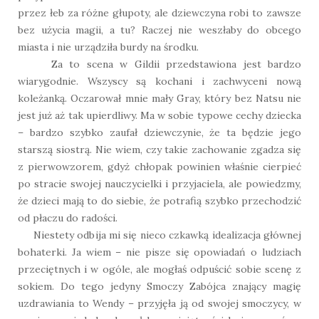
przez łeb za różne głupoty, ale dziewczyna robi to zawsze
bez użycia magii, a tu? Raczej nie weszłaby do obcego
miasta i nie urządziła burdy na środku.
Za to scena w Gildii przedstawiona jest bardzo
wiarygodnie. Wszyscy są kochani i zachwyceni nową
koleżanką. Oczarował mnie mały Gray, który bez Natsu nie
jest już aż tak upierdliwy. Ma w sobie typowe cechy dziecka
– bardzo szybko zaufał dziewczynie, że ta będzie jego
starszą siostrą. Nie wiem, czy takie zachowanie zgadza się
z pierwowzorem, gdyż chłopak powinien właśnie cierpieć
po stracie swojej nauczycielki i przyjaciela, ale powiedzmy,
że dzieci mają to do siebie, że potrafią szybko przechodzić
od płaczu do radości.
Niestety odbija mi się nieco czkawką idealizacja głównej
bohaterki. Ja wiem – nie pisze się opowiadań o ludziach
przeciętnych i w ogóle, ale mogłaś odpuścić sobie scenę z
sokiem. Do tego jedyny Smoczy Zabójca znający magię
uzdrawiania to Wendy – przyjęła ją od swojej smoczycy, w