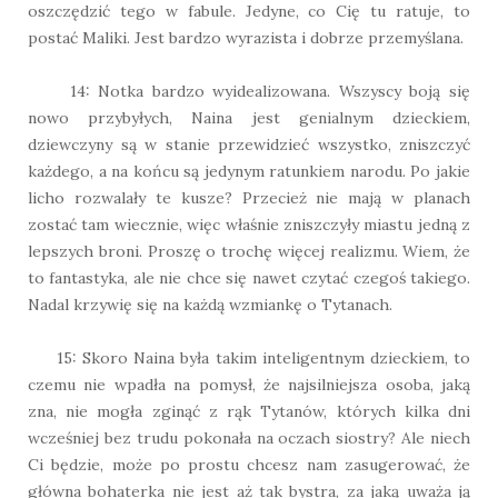
oszczędzić tego w fabule. Jedyne, co Cię tu ratuje, to
postać Maliki. Jest bardzo wyrazista i dobrze przemyślana.
14: Notka bardzo wyidealizowana. Wszyscy boją się
nowo przybyłych, Naina jest genialnym dzieckiem,
dziewczyny są w stanie przewidzieć wszystko, zniszczyć
każdego, a na końcu są jedynym ratunkiem narodu. Po jakie
licho rozwalały te kusze? Przecież nie mają w planach
zostać tam wiecznie, więc właśnie zniszczyły miastu jedną z
lepszych broni. Proszę o trochę więcej realizmu. Wiem, że
to fantastyka, ale nie chce się nawet czytać czegoś takiego.
Nadal krzywię się na każdą wzmiankę o Tytanach.
15: Skoro Naina była takim inteligentnym dzieckiem, to
czemu nie wpadła na pomysł, że najsilniejsza osoba, jaką
zna, nie mogła zginąć z rąk Tytanów, których kilka dni
wcześniej bez trudu pokonała na oczach siostry? Ale niech
Ci będzie, może po prostu chcesz nam zasugerować, że
główna bohaterka nie jest aż tak bystra, za jaką uważa ją