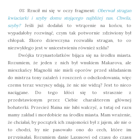
01: Rzucił mi się w oczy fragment:
Oberwał stragan
kwiaciarki i szyby domu stojącego najbliżej nas. Chwila,
szyby?
Jeśli już dodałaś to wtrącenie na końcu, to
wypadałoby rozwinąć, czym tak potwornie zdziwiony był
chłopak. Skoro dziewczyna rozwaliła stragan, to co
niezwykłego jest w unicestwieniu również szkła?
Dwójka trzynastolatków bijąca się na środku miasta.
Rozumiem, że jeden z nich był wnukiem Makarova, ale
mieszkańcy Magnolii nie mieli oporów przed składaniem
do mistrza tony zażaleń i roszczeń o odszkodowania, więc
czemu teraz wszyscy udają, że nic nie widzą? Jest to nieco
naciągane. Do tego kłóci się to strasznie z
przedstawionym przez Ciebie charakterem głównej
bohaterki. Przecież Naina nie lubi walczyć, a tutaj od razu
mamy zakład i mordobicie na środku miasta. Mam wrażenie,
że chciałaś, by początek ich znajomości był z jajem, ale nie o
to chodzi, by nie pasowało ono do cech, które im
przypisałaś. Rozumiem danie Laxusowi od czasu do czasu