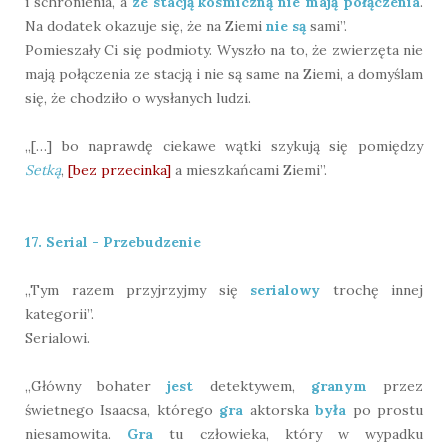
i schronienia, a
ze stacją kosmiczną nie mają połączenia
.
Na dodatek okazuje się, że na Ziemi
nie są
sami”.
Pomieszały Ci się podmioty. Wyszło na to, że zwierzęta nie
mają połączenia ze stacją i nie są same na Ziemi, a domyślam
się, że chodziło o wysłanych ludzi.
„[…] bo naprawdę ciekawe wątki szykują się pomiędzy
Setką
,
[bez przecinka]
a mieszkańcami Ziemi”.
17. Serial - Przebudzenie
„Tym razem przyjrzyjmy się
serialowy
trochę innej
kategorii”.
Serialowi.
„Główny bohater
jest
detektywem,
granym
przez
świetnego Isaacsa, którego
gra
aktorska
była
po prostu
niesamowita.
Gra
tu człowieka, który w wypadku