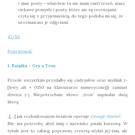
inne posty – właściwie tu nie mam zastrzeżeń, masz
ciekawe pomysły i posty, które nie są recenzjami,
czyta się z przyjemnością, do tego podoba mi się, że
urozmaicasz je zdjęciami.
47/50
Poprawność
1. Książka – Gra o Tron
Przede wszystkim przydałby się cudzysłów oraz myślnik (–
[lewy alt + 0150 na klawiaturze numerycznej]) zamiast
dywizu (-). Niepotrzebnie słowo „tron” napisałaś dużą
literą.
„[…] jak rozbudowanym światem operuje
George Martin
”.
Nie ma potrzeby, abyś imię i nazwisko pisała kursywą. W
tytule jest to zabieg poprawny, zresztą użyłaś jej tam, ale