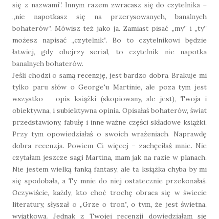
się z nazwami”. Innym razem zwracasz się do czytelnika –
„nie napotkasz się na przerysowanych, banalnych
bohaterów”. Mówisz też jako ja. Zamiast pisać „my” i „ty”
możesz napisać „czytelnik”. Bo to czytelnikowi będzie
łatwiej, gdy obejrzy serial, to czytelnik nie napotka
banalnych bohaterów.
Jeśli chodzi o samą recenzję, jest bardzo dobra. Brakuje mi
tylko paru słów o George'u Martinie, ale poza tym jest
wszystko – opis książki (skopiowany, ale jest), Twoja i
obiektywna, i subiektywna opinia. Opisałaś bohaterów, świat
przedstawiony, fabułę i inne ważne części składowe książki.
Przy tym opowiedziałaś o swoich wrażeniach. Naprawdę
dobra recenzja. Powiem Ci więcej – zachęciłaś mnie. Nie
czytałam jeszcze sagi Martina, mam jak na razie w planach.
Nie jestem wielką fanką fantasy, ale ta książka chyba by mi
się spodobała, a Ty mnie do niej ostatecznie przekonałaś.
Oczywiście, każdy, kto choć trochę obraca się w świecie
literatury, słyszał o „Grze o tron”, o tym, że jest świetna,
wyjątkowa. Jednak z Twojej recenzji dowiedziałam się