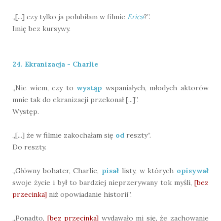
„[...] czy tylko ja polubiłam w filmie
Erica
?”.
Imię bez kursywy.
24. Ekranizacja - Charlie
„Nie wiem, czy to
wystąp
wspaniałych, młodych aktorów
mnie tak do ekranizacji przekonał [...]”.
Występ.
„[...] że w filmie zakochałam się
od
reszty”.
Do reszty.
„Główny bohater, Charlie,
pisał
listy, w których
opisywał
swoje życie i był to bardziej nieprzerywany tok myśli,
[bez
przecinka]
niż opowiadanie historii”.
„Ponadto,
[bez przecinka]
wydawało mi się, że zachowanie