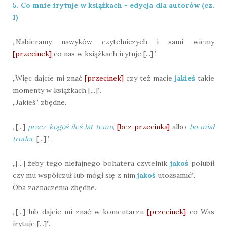
5. Co mnie irytuje w książkach - edycja dla autorów (cz.
1)
„Nabieramy nawyków czytelniczych i sami wiemy
[przecinek]
co nas w książkach irytuje [...]”.
„Więc dajcie mi znać
[przecinek]
czy też macie
jakieś
takie
momenty w książkach [...]”.
„Jakieś” zbędne.
„[...]
przez kogoś ileś lat temu
,
[bez przecinka]
albo
bo miał
trudne
[...]”.
„[...] żeby tego niefajnego bohatera czytelnik
jakoś
polubił
czy mu współczuł lub mógł się z nim
jakoś
utożsamić”.
Oba zaznaczenia zbędne.
„[...] lub dajcie mi znać w komentarzu
[przecinek]
co Was
irytuje [...]”.