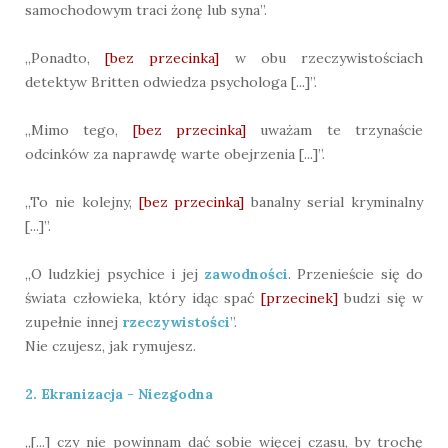
samochodowym traci żonę lub syna”.
„Ponadto,
[bez przecinka]
w obu rzeczywistościach
detektyw Britten odwiedza psychologa [...]”.
„Mimo tego,
[bez przecinka]
uważam te trzynaście
odcinków za naprawdę warte obejrzenia [...]”.
„To nie kolejny,
[bez przecinka]
banalny serial kryminalny
[...]”.
„O ludzkiej psychice i jej
zawodności
. Przenieście się do
świata człowieka, który idąc spać
[przecinek]
budzi się w
zupełnie innej
rzeczywistości
”.
Nie czujesz, jak rymujesz.
2. Ekranizacja - Niezgodna
„[...] czy nie powinnam dać sobie więcej czasu, by trochę