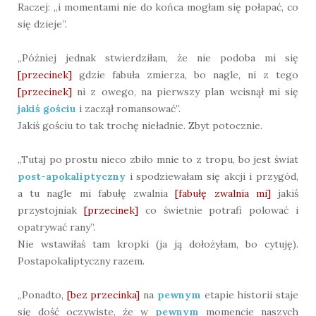
Raczej: „i momentami nie do końca mogłam się połapać, co
się dzieje”.
„Później jednak stwierdziłam, że nie podoba mi się
[przecinek]
gdzie fabuła zmierza, bo nagle, ni z tego
[przecinek]
ni z owego, na pierwszy plan wcisnął mi się
jakiś gościu
i zaczął romansować”.
Jakiś gościu to tak trochę nieładnie. Zbyt potocznie.
„Tutaj po prostu nieco zbiło mnie to z tropu, bo jest świat
post-apokaliptyczny
i spodziewałam się akcji i przygód,
a tu nagle mi fabułę zwalnia
[fabułę zwalnia mi]
jakiś
przystojniak
[przecinek]
co świetnie potrafi polować i
opatrywać rany”.
Nie wstawiłaś tam kropki (ja ją dołożyłam, bo cytuję).
Postapokaliptyczny razem.
„Ponadto,
[bez przecinka]
na
pewnym
etapie historii staje
się dość oczywiste, że w
pewnym
momencie naszych