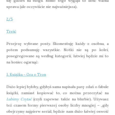
się gdzieś na blogu. Mimo tego wygląd to dość ważna
sprawa (ale oczywiście nie najważniejsza).
2/5
Treść
Przejrzę wybrane posty. Skomentuję każdy z osobna, a
potem podsumuję wszystkie. Notki nie są po kolei,
posegregowane są według kategorii, łatwiej będzie mi to
na koniec ogarnąć.
1. Książka - Gra o Tron
Dużo lepiej byłoby, gdybyś sama napisała parę zdań o fabule
książki, zamiast kopiować to, co można przeczytać na
Lubimy Czytać
(czyli zapewne także na blurbie). Używasz
też czasem formy pierwszej osoby liczby mnogiej – „gdy
obejrzymy najpierw serial, będzie nam dużo łatwiej oswoić