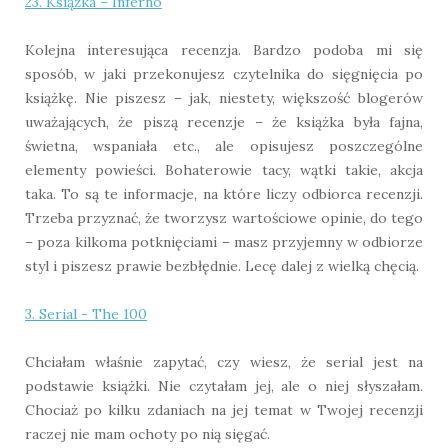
23. Książka – Inferno
Kolejna interesująca recenzja. Bardzo podoba mi się
sposób, w jaki przekonujesz czytelnika do sięgnięcia po
książkę. Nie piszesz – jak, niestety, większość blogerów
uważających, że piszą recenzje – że książka była fajna,
świetna, wspaniała etc., ale opisujesz poszczególne
elementy powieści. Bohaterowie tacy, wątki takie, akcja
taka. To są te informacje, na które liczy odbiorca recenzji.
Trzeba przyznać, że tworzysz wartościowe opinie, do tego
– poza kilkoma potknięciami – masz przyjemny w odbiorze
styl i piszesz prawie bezbłędnie. Lecę dalej z wielką chęcią.
3. Serial - The 100
Chciałam właśnie zapytać, czy wiesz, że serial jest na
podstawie książki. Nie czytałam jej, ale o niej słyszałam.
Chociaż po kilku zdaniach na jej temat w Twojej recenzji
raczej nie mam ochoty po nią sięgać.