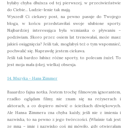
byłaby chyba dłuższa od tej pierwszej, w przeciwieństwie
do Ciebie... Ludzie-lenie tak mają.
Wyszedł Ci ciekawy post, na pewno pasuje do Twojego
bloga, w końcu przedstawiłaś swoje ulubione sporty.
Najbardziej interesująca była wzmianka o pływaniu –
podziwiam. Skoro przez osiem lat trenowałaś, może masz
jakieś osiągnięcia? Jeśli tak, mogłabyś też o tym wspomnieć,
pochwalić się. Naprawdę jestem ciekawa.
Jeśli tak bardzo lubisz różne sporty, to polecam żużel. To
jest moja mała (okej, wielka) obsesja.
14. Muzyka - Hans Zimmer
Baaardzo fajna notka. Jestem trochę filmowym ignorantem,
rzadko oglądam filmy, nie znam się na reżyserach i
aktorach, a co dopiero mówić o ścieżkach dźwiękowych.
Ale Hansa Zimmera zna chyba każdy, jeśli nie z imienia i
nazwiska, to na pewno z jego twórczości. (Właśnie tak jest
ze mną – imię i nazwisko coś mi mówiło, gdy otwierałam