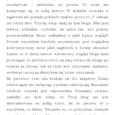
wewnętrzne – niebieskie, po prostu. To wcale nie
komponuje się ze sobą dobrze. W dodatku czcionka w
nagłówku nie posiada polskich znaków, przez co „ł” odstaje
od reszty liter. Trochę wieje nudą na tym blogu. Niby jest
dobrze, schludnie, czytelnie, ale jakoś tak... bez polotu,
powiedziałabym. Może zadbałabyś o jakiś lepszy wygląd?
Przede wszystkim bardziej urozmaicony pod względem
kolorystycznym, może jakiś nagłówek w formie obrazka?
Ludzie to w dużej mierze wzrokowcy, wygląd bloga musi
przyciągać, to pierwsza rzecz, na jaką zwraca się uwagę po
wejściu na stronę. Jak na razie jest zwyczajnie, nudnawo,
osobiście raczej na dłużej bym się tu nie zatrzymała.
Na pierwszy rzut oka brakuje mi też akapitów. Ściany
tekstu nigdy nie zachęcają, a jedynie odstraszają. Natomiast
wielkość czcionki jest odpowiednia. Posiadasz ciekawe
zakładki, po nich widać, że Twój blog nie jest
ukierunkowany na jedną rzecz, ale że piszesz tu o
wszystkim, co lubisz. Wszystko to, co potrzebne, znalazło