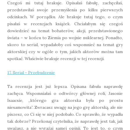
Czegoś mi tutaj brakuje. Opisałaś fabułę, zachęciłaś,
przedstawiłaś swoje przemyślenia po kilku pierwszych
odcinkach. W porządku. Ale brakuje tutaj tego, o czym
pisałaś w recenzjach książek. Chciałabym się czegoś
dowiedzieć na temat bohaterów, akcji, przedstawionego
świata – w końcu to Ziemia po wojnie nuklearnej. Ponadto,
skoro to serial, wypadałoby coś wspomnieć na temat gry
aktorskiej czy w ogóle o tym, jakich aktorów można tam
spotkać. Właściwie brakuje recenzji w tej recenzji.
17. Serial - Przebudzenie
Ta recenzja jest już lepsza. Opisana fabuła naprawdę
zachęca. Wspomniałaś o odtwórcy głównej roli, Jasonie
Isaacsie, „którego gra aktorska była po prostu
niesamowita”. Zwracasz uwagę na jego grę aktorską, ale nie
piszesz, co Ci się w niej podobało. Co sprawiło, że wypadła
tak dobrze? Przekonaj czytelnika, że naprawdę jest tak, jak
uważasz, a nie wyrażaj samej opinii. To jest to, o czym