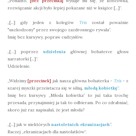
„Ponadto,
[bez przecinka]
wydaje mi się, że końcówka,
rozwiązanie akcji było lepiej pokazane niż w książce [...]”.
„[...] gdy jeden z kolegów
Tris
został poważnie
"uszkodzony" przez swojego zazdrosnego rywala”.
Imię bez kursywy, popraw cudzysłów.
„[…] poprzez
udzielenia
głównej bohaterce głosu
narratorki [...]”.
Udzielenie.
„Widzimy
[przecinek]
jak nasza główna bohaterka -
Tris
- z
szarej myszki przeistacza się w silną,
młodą kobietkę
”.
Imię bez kursywy. „Młoda kobietka” to już taka trochę
przesada, przynajmniej ja tak to odbieram. Po co zdrabniać,
skoro już raz napisałaś, że jest młoda?
„[...] jak w niektórych
nastoletnich ekranizacjach
”.
Raczej „ekranizacjach dla nastolatków”.