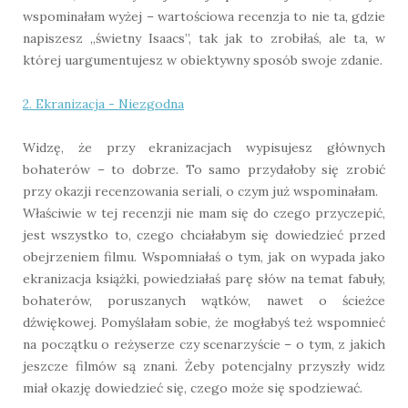
wspominałam wyżej – wartościowa recenzja to nie ta, gdzie
napiszesz „świetny Isaacs”, tak jak to zrobiłaś, ale ta, w
której uargumentujesz w obiektywny sposób swoje zdanie.
2. Ekranizacja - Niezgodna
Widzę, że przy ekranizacjach wypisujesz głównych
bohaterów – to dobrze. To samo przydałoby się zrobić
przy okazji recenzowania seriali, o czym już wspominałam.
Właściwie w tej recenzji nie mam się do czego przyczepić,
jest wszystko to, czego chciałabym się dowiedzieć przed
obejrzeniem filmu. Wspomniałaś o tym, jak on wypada jako
ekranizacja książki, powiedziałaś parę słów na temat fabuły,
bohaterów, poruszanych wątków, nawet o ścieżce
dźwiękowej. Pomyślałam sobie, że mogłabyś też wspomnieć
na początku o reżyserze czy scenarzyście – o tym, z jakich
jeszcze filmów są znani. Żeby potencjalny przyszły widz
miał okazję dowiedzieć się, czego może się spodziewać.