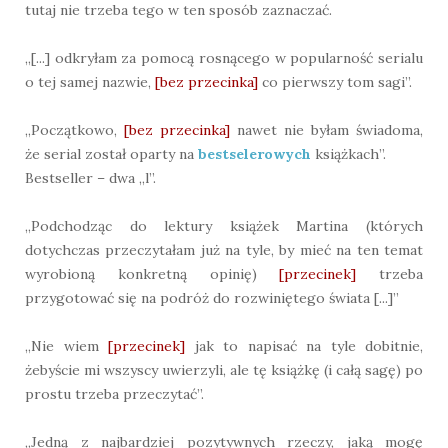
tutaj nie trzeba tego w ten sposób zaznaczać.
„[...] odkryłam za pomocą rosnącego w popularność serialu
o tej samej nazwie,
[bez przecinka]
co pierwszy tom sagi”.
„Początkowo,
[bez przecinka]
nawet nie byłam świadoma,
że serial został oparty na
bestselerowych
książkach”.
Bestseller – dwa „l”.
„Podchodząc do lektury książek Martina (których
dotychczas przeczytałam już na tyle, by mieć na ten temat
wyrobioną konkretną opinię)
[przecinek]
trzeba
przygotować się na podróż do rozwiniętego świata [...]”
„Nie wiem
[przecinek]
jak to napisać na tyle dobitnie,
żebyście mi wszyscy uwierzyli, ale tę książkę (i całą sagę) po
prostu trzeba przeczytać”.
„Jedną z najbardziej pozytywnych rzeczy, jaką mogę