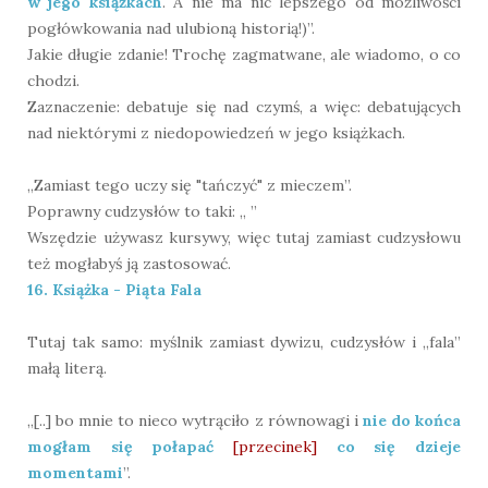
w jego książkach
. A nie ma nic lepszego od możliwości
pogłówkowania nad ulubioną historią!)”.
Jakie długie zdanie! Trochę zagmatwane, ale wiadomo, o co
chodzi.
Zaznaczenie: debatuje się nad czymś, a więc: debatujących
nad niektórymi z niedopowiedzeń w jego książkach.
„Zamiast tego uczy się "tańczyć" z mieczem”.
Poprawny cudzysłów to taki: „ ”
Wszędzie używasz kursywy, więc tutaj zamiast cudzysłowu
też mogłabyś ją zastosować.
16. Książka - Piąta Fala
Tutaj tak samo: myślnik zamiast dywizu, cudzysłów i „fala”
małą literą.
„[..] bo mnie to nieco wytrąciło z równowagi i
nie do końca
mogłam się połapać
[przecinek]
co się dzieje
momentami
”.