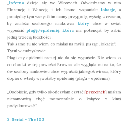
„
Inferno
dzieje się we Włoszech. Odwiedzamy w nim
Florencję i Wenecję i ich liczne, wspaniałe
lokacje
, a
pomiędzy tym wszystkim mamy przygodę, wyścig z czasem,
by znaleźć szalonego naukowca,
który
chce w świat
wypuścić
plagę/epidemię
,
która
ma potencjał, by zabić
jedną trzecią ludzkości”.
Tak samo tu nie wiem, co miałaś na myśli, pisząc „lokacje”.
Tytuł w cudzysłowie.
Plagi czy epidemii raczej nie da się wypuścić. Nie wiem, o
co chodzi w tej powieści Browna, ale wygląda mi na to, że
ów szalony naukowiec chce wypuścić jakiegoś wirusa, który
dopiero wtedy wywołałby epidemię (plaga = epidemia).
„Osobiście, gdy tylko skończyłam czytać
[przecinek]
miałam
niesamowitą chęć momentalnie o książce z kimś
podyskutować!”.
3. Serial - The 100