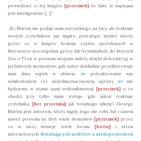
powiedzieć o tej książce
[przecinek]
to fakt, iż napisana
jest inteligentnie [...]”
„Bo Martin nie podaje nam wszystkiego na tacy, ale traktuje
swoich czytelników jak mądre, potrafiące myśleć istoty,
przez co w książce brakuje często spotykanych w
literaturze (szczególnie grozy lub kryminałach, do których
Gra o Tron w pewnym stopniu należy dzięki ilości intryg w
jej historii) momentów, gdy autor dokładnie przeliterowuje
nam dany wątek w obawie,
że
potraktowanie nas
symbolizmem czy niejednoznacznością sprawi,
że
nie
będziemy w stanie sami wykombinować
[przecinek]
o co
chodzi (czy tylko mnie irytuje, gdy autor traktuje
czytelnika,
[bez przecinka]
jak totalnego idiotę? George
Martin jest autorem, który nigdy tego nie robi, ba! czasem
nawet pozwala na zbyt wiele domysłów
[przecinek]
przez
co w sieci istnieje wiele forum
[forów]
i stron
internetowych
debatujących niektóre z niedopowiedzeń