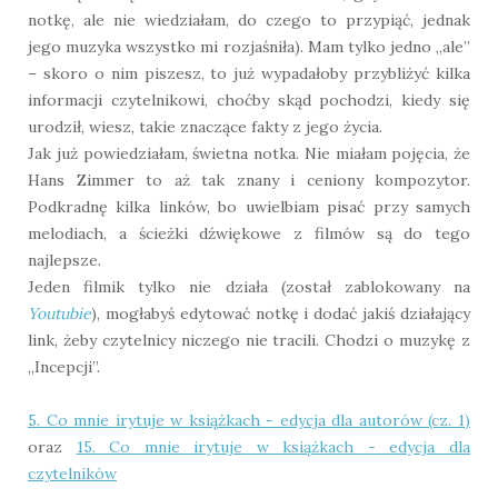
notkę, ale nie wiedziałam, do czego to przypiąć, jednak
jego muzyka wszystko mi rozjaśniła). Mam tylko jedno „ale”
– skoro o nim piszesz, to już wypadałoby przybliżyć kilka
informacji czytelnikowi, choćby skąd pochodzi, kiedy się
urodził, wiesz, takie znaczące fakty z jego życia.
Jak już powiedziałam, świetna notka. Nie miałam pojęcia, że
Hans Zimmer to aż tak znany i ceniony kompozytor.
Podkradnę kilka linków, bo uwielbiam pisać przy samych
melodiach, a ścieżki dźwiękowe z filmów są do tego
najlepsze.
Jeden filmik tylko nie działa (został zablokowany na
Youtubie
), mogłabyś edytować notkę i dodać jakiś działający
link, żeby czytelnicy niczego nie tracili. Chodzi o muzykę z
„Incepcji”.
5. Co mnie irytuje w książkach - edycja dla autorów (cz. 1)
oraz
15. Co mnie irytuje w książkach - edycja dla
czytelników