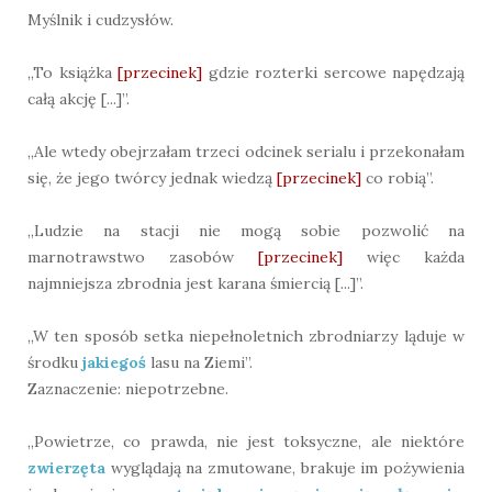
Myślnik i cudzysłów.
„To książka
[przecinek]
gdzie rozterki sercowe napędzają
całą akcję [...]”.
„Ale wtedy obejrzałam trzeci odcinek serialu i przekonałam
się, że jego twórcy jednak wiedzą
[przecinek]
co robią”.
„Ludzie na stacji nie mogą sobie pozwolić na
marnotrawstwo zasobów
[przecinek]
więc każda
najmniejsza zbrodnia jest karana śmiercią [...]”.
„W ten sposób setka niepełnoletnich zbrodniarzy ląduje w
środku
jakiegoś
lasu na Ziemi”.
Zaznaczenie: niepotrzebne.
„Powietrze, co prawda, nie jest toksyczne, ale niektóre
zwierzęta
wyglądają na zmutowane, brakuje im pożywienia