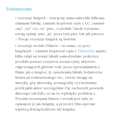
Podsumowanie:
recenzje książek – staraj się sama nakreślić kilkoma
zdaniami fabułę, zamiast kopiować opis z LC; zamiast
„my”, „wy” czy „ty”, pisz „czytelnik”, kiedy wyrażasz
swoją opinię, pisz „ja”; poza tym pisz, tak jak piszesz
– Twoje recenzje książek są świetne
recenzje seriali i filmów – to samo, co przy
książkach – zamiast kopiować opis z
Filmwebu
, napisz
kilka zdań na temat fabuły samodzielnie; pokrótce
przybliż postaci reżysera, scenarzysty, aktorów
odgrywających główne role; poza opowiadaniem o
filmie jak o książce, tj. opisywaniu fabuły, bohaterów,
świata przedstawionego etc., zwróć uwagę na
muzykę, grę aktorską, scenografię czy kostiumy;
jeżeli jakiś aktor szczególnie Cię zachwycił, powiedz,
dlaczego tak było, co na to wpłynęło; problem z
Twoimi recenzjami filmów i seriali jest taki, że
opisujesz je jak książkę, a przecież film operuje
większą ilością bodźców niż książka