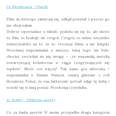
24. Ekranizacja - Charlie
Film, do którego zabieram się, odkąd powstał. I jeszcze go
nie obejrzałam.
Dobrze opowiadasz o fabule, podoba mi się to, ale skoro
to film, to brakuje mi czegoś. Czegoś, co mimo wszystko
wskazywałoby na to, że to recenzja filmu, a nie książki.
Wcześniej wspomniałaś o muzyce, tutaj tego nie było,
chociaż zwróciłaś na nią uwagę – „ze wspaniałą muzyką
towarzyszącą bohaterom w ciągu rozgrywających się
wątków”. Może coś więcej? Tak samo gra aktorska –
wspomniałaś o Emmie Watson, znanej głównie z roli
Hermiony. Pokaż, że ona faktycznie potrafi zdjąć tę łatkę i
wcielić się w inną postać. Przekonaj czytelnika.
12. Hobby - Ulubione sporty
Co za fanka sportu! W moim przypadku druga kategoria