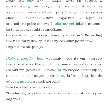
„Jego styl
jest
lekki i książki czyta się szybko, z
przyjemnością, nie mogąc się oderwać. Historie
są
wypełnione niesamowitymi przygodami, dreszczykiem
emocji i skomplikowanymi zagadkami, a wątki
są
fascynujące i pełne ciekawych,
akuratnych
faktów na temat
historii, nauki, sztuki i symbolizmu”.
Co miałaś na myśli, pisząc „akuratnych faktów”? Bo według
PWN: akuratny daw. «punktualny, dokładny, porządny»
I nijak mi to nie pasuje.
„
Robert Langdon
jest
wspaniałym bohaterem, którego
każdy bardzo szybko polubi, natomiast wszystkie czarne
charaktery powieści Browna
są
niezwykle interesujące,
szalone i z ciekawymi pobudkami, które pchają ich do
odgrywania
strasznych zbrodni”.
Imię i nazwisko bez kursywy.
Zbrodnie się popełnia, zbrodni się dokonuje, ale raczej nie
odgrywa.