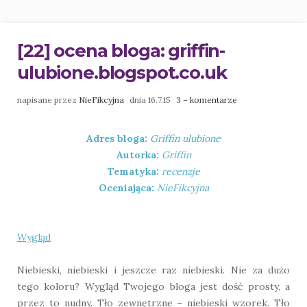
[22] ocena bloga: griffin-
ulubione.blogspot.co.uk
napisane przez
NieFikcyjna
dnia 16.7.15
3 – komentarze
Adres bloga:
Griffin ulubione
Autorka:
Griffin
Tematyka:
recenzje
Oceniająca:
NieFikcyjna
Wygląd
Niebieski, niebieski i jeszcze raz niebieski. Nie za dużo
tego koloru? Wygląd Twojego bloga jest dość prosty, a
przez to nudny. Tło zewnętrzne – niebieski wzorek. Tło