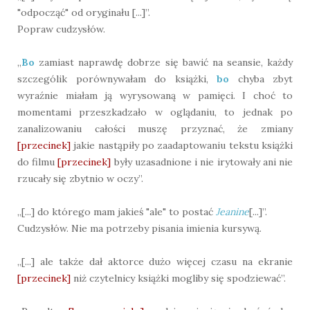
"odpocząć" od oryginału [...]”.
Popraw cudzysłów.
„
Bo
zamiast naprawdę dobrze się bawić na seansie, każdy
szczególik porównywałam do książki,
bo
chyba zbyt
wyraźnie miałam ją wyrysowaną w pamięci. I choć to
momentami przeszkadzało w oglądaniu, to jednak po
zanalizowaniu całości muszę przyznać, że zmiany
[przecinek]
jakie nastąpiły po zaadaptowaniu tekstu książki
do filmu
[przecinek]
były uzasadnione i nie irytowały ani nie
rzucały się zbytnio w oczy”.
„[...] do którego mam jakieś "ale" to postać
Jeanine
[...]”.
Cudzysłów. Nie ma potrzeby pisania imienia kursywą.
„[...] ale także dał aktorce dużo więcej czasu na ekranie
[przecinek]
niż czytelnicy książki mogliby się spodziewać”.