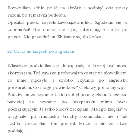
Pozwoliłam sobie pójść na skróty i podpiąć oba posty
razem, bo tematyka podobna.
Opisałaś piekło czytelnika-książkoholika. Zgadzam się w
zupełności! Nic dodać, nic ująć, interesujące notki po
prostu. Nie przedłużam. Zbliżamy się do końca.
22. Czytanie książek po angielsku
Właściwie podzieliłaś się dobrą radą, z której być może
skorzystam. Też zawsze próbowałam czytać ze słownikiem,
co mnie męczyło. I szybko czytanie po angielsku
porzucałam. Co mogę powiedzieć? Ciekawy, pomocny wpis.
Podziwiam za czytanie takich kobył po angielsku. A jeszcze
bardziej za czytanie po hiszpańsku mimo bycia
początkującym. Ja tylko kiedyś zaczęłam „Małego księcia” w
oryginale, po francusku, trochę rozumiałam, ale i tak
szybko porzuciłam ten pomysł. Może ja się za łatwo
poddaję...