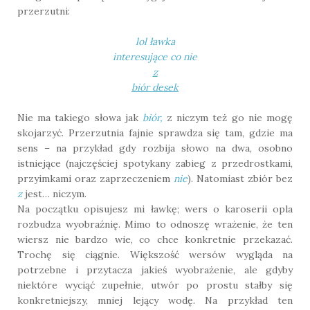
przerzutni:
lol ławka
interesujące co nie
z
biór desek
Nie ma takiego słowa jak
biór,
z niczym też go nie mogę
skojarzyć. Przerzutnia fajnie sprawdza się tam, gdzie ma
sens – na przykład gdy rozbija słowo na dwa, osobno
istniejące (najczęściej spotykany zabieg z przedrostkami,
przyimkami oraz zaprzeczeniem
nie
). Natomiast zbiór bez
z
jest… niczym.
Na początku opisujesz mi ławkę; wers o karoserii opla
rozbudza wyobraźnię. Mimo to odnoszę wrażenie, że ten
wiersz nie bardzo wie, co chce konkretnie przekazać.
Trochę się ciągnie. Większość wersów wygląda na
potrzebne i przytacza jakieś wyobrażenie, ale gdyby
niektóre wyciąć zupełnie, utwór po prostu stałby się
konkretniejszy, mniej lejący wodę. Na przykład ten