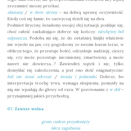
zrozumieć mocny przekaz.
złamany
/
w dwie strony
– na dobrą sprawę oczywistość.
Kiedy coś się łamie, to zazwyczaj dzieli się na dwa.
Podmiot liryczny, świadomy swojej złej sytuacji, poddaje się,
choć całość zaskakująco dobrze się kończy:
niechętny ból
odpuszcza
. Podoba mi się, że do ostatniej linijki właściwie
nie wyszło na jaw, czy pogodzony ze swoim losem teraz, w
obliczu tego, że przestaje boleć, odzyskuje nadzieję, cieszy
się, czy może pozostaje niezmienny, zmartwiony, a może
nawet nie dowierza…? Zawiesiłeś wątek i nic, tylko
domyślać się zakończenia, a jest ono dość enigmatyczne:
ból nie musi zderzać
/
świata i jednostki
. Dobrze, bo
interpretacja trochę trwa, wymaga skupienia, pomysły na
nią nie wpadają do głowy od razu. W porównaniu z
w dół
–
przynajmniej jakieś przychodzą.
07. Zawsze wolna
grom ciałem przysłonięty
iskra zagubiona