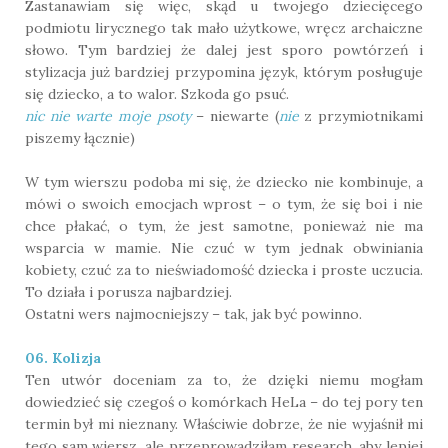
Zastanawiam się więc, skąd u twojego dziecięcego
podmiotu lirycznego tak mało użytkowe, wręcz archaiczne
słowo. Tym bardziej że dalej jest sporo powtórzeń i
stylizacja już bardziej przypomina język, którym posługuje
się dziecko, a to walor. Szkoda go psuć.
nic nie warte moje psoty
– niewarte (
nie
z przymiotnikami
piszemy łącznie)
W tym wierszu podoba mi się, że dziecko nie kombinuje, a
mówi o swoich emocjach wprost – o tym, że się boi i nie
chce płakać, o tym, że jest samotne, ponieważ nie ma
wsparcia w mamie. Nie czuć w tym jednak obwiniania
kobiety, czuć za to nieświadomość dziecka i proste uczucia.
To działa i porusza najbardziej.
Ostatni wers najmocniejszy – tak, jak być powinno.
06. Kolizja
Ten utwór doceniam za to, że dzięki niemu mogłam
dowiedzieć się czegoś o komórkach HeLa – do tej pory ten
termin był mi nieznany. Właściwie dobrze, że nie wyjaśnił mi
tego sam wiersz, ale przeprowadziłam research, aby lepiej