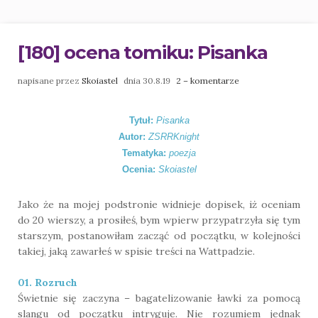
[180] ocena tomiku: Pisanka
napisane przez
Skoiastel
dnia 30.8.19
2 – komentarze
Tytuł:
Pisanka
Autor:
ZSRRKnight
Tematyka:
poezja
Ocenia:
Skoiastel
Jako że na mojej podstronie widnieje dopisek, iż oceniam
do 20 wierszy, a prosiłeś, bym wpierw przypatrzyła się tym
starszym, postanowiłam zacząć od początku, w kolejności
takiej, jaką zawarłeś w spisie treści na Wattpadzie.
01. Rozruch
Świetnie się zaczyna – bagatelizowanie ławki za pomocą
slangu od początku intryguje. Nie rozumiem jednak