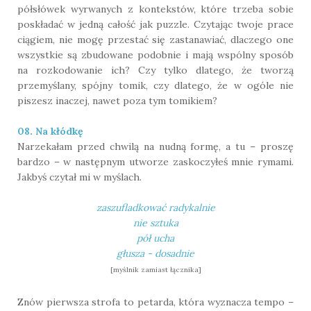
półsłówek wyrwanych z kontekstów, które trzeba sobie
poskładać w jedną całość jak puzzle. Czytając twoje prace
ciągiem, nie mogę przestać się zastanawiać, dlaczego one
wszystkie są zbudowane podobnie i mają wspólny sposób
na rozkodowanie ich? Czy tylko dlatego, że tworzą
przemyślany, spójny tomik, czy dlatego, że w ogóle nie
piszesz inaczej, nawet poza tym tomikiem?
08. Na kłódkę
Narzekałam przed chwilą na nudną formę, a tu – proszę
bardzo – w następnym utworze zaskoczyłeś mnie rymami.
Jakbyś czytał mi w myślach.
zaszufladkować radykalnie
nie sztuka
pół ucha
głusza - dosadnie
[myślnik zamiast łącznika]
Znów pierwsza strofa to petarda, która wyznacza tempo –