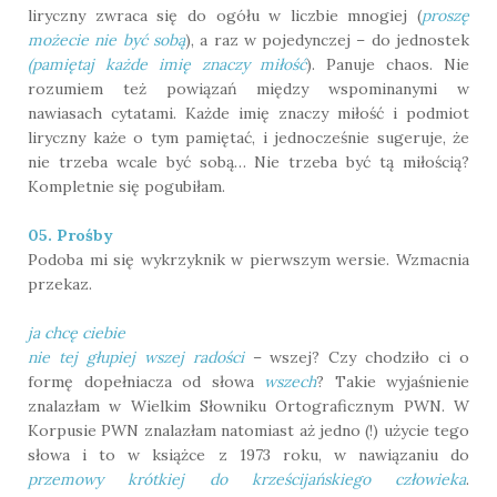
liryczny zwraca się do ogółu w liczbie mnogiej (
proszę
możecie nie być sobą
), a raz w pojedynczej – do jednostek
(pamiętaj każde imię znaczy miłość
). Panuje chaos. Nie
rozumiem też powiązań między wspominanymi w
nawiasach cytatami. Każde imię znaczy miłość i podmiot
liryczny każe o tym pamiętać, i jednocześnie sugeruje, że
nie trzeba wcale być sobą… Nie trzeba być tą miłością?
Kompletnie się pogubiłam.
05. Prośby
Podoba mi się wykrzyknik w pierwszym wersie. Wzmacnia
przekaz.
ja chcę ciebie
nie tej głupiej wszej radości
– wszej? Czy chodziło ci o
formę dopełniacza od słowa
wszech
? Takie wyjaśnienie
znalazłam w Wielkim Słowniku Ortograficznym PWN. W
Korpusie PWN znalazłam natomiast aż jedno (!) użycie tego
słowa i to w książce z 1973 roku, w nawiązaniu do
przemowy krótkiej do krześcijańskiego człowieka
.