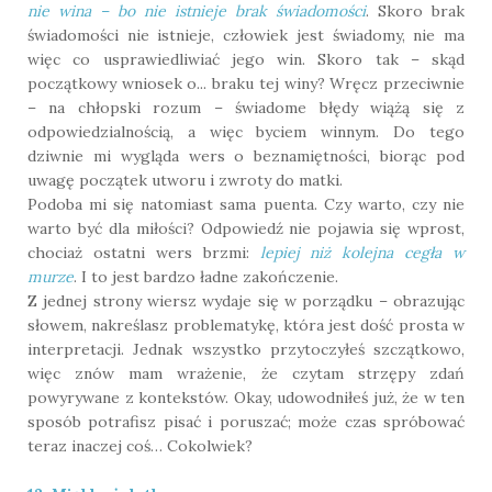
nie wina – bo nie istnieje brak świadomości
. Skoro brak
świadomości nie istnieje, człowiek jest świadomy, nie ma
więc co usprawiedliwiać jego win. Skoro tak – skąd
początkowy wniosek o... braku tej winy? Wręcz przeciwnie
– na chłopski rozum – świadome błędy wiążą się z
odpowiedzialnością, a więc byciem winnym. Do tego
dziwnie mi wygląda wers o beznamiętności, biorąc pod
uwagę początek utworu i zwroty do matki.
Podoba mi się natomiast sama puenta. Czy warto, czy nie
warto być dla miłości? Odpowiedź nie pojawia się wprost,
chociaż ostatni wers brzmi:
lepiej niż kolejna cegła w
murze
. I to jest bardzo ładne zakończenie.
Z jednej strony wiersz wydaje się w porządku – obrazując
słowem, nakreślasz problematykę, która jest dość prosta w
interpretacji. Jednak wszystko przytoczyłeś szczątkowo,
więc znów mam wrażenie, że czytam strzępy zdań
powyrywane z kontekstów. Okay, udowodniłeś już, że w ten
sposób potrafisz pisać i poruszać; może czas spróbować
teraz inaczej coś… Cokolwiek?