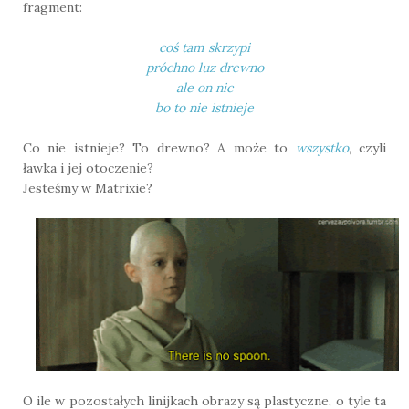
fragment:
coś tam skrzypi
próchno luz drewno
ale on nic
bo to nie istnieje
Co nie istnieje? To drewno? A może to
wszystko
, czyli
ławka i jej otoczenie?
Jesteśmy w Matrixie?
O ile w pozostałych linijkach obrazy są plastyczne, o tyle ta