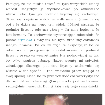
Pamiętaj, że nie musisz rzucać mi tych wszystkich emocji
wprost. Mogłabym je wywnioskować po atmosferze
utworu albo tym, jak podmiot liryczny się zachowuje.
Skoro się trzęsie na widok ran – dla mnie logiczne, że się
boi i że działa na niego ten widok. Później piszesz, że
podmiot liryczny odwraca głowę – dla mnie logiczne, że
jest bezsilny. To zachowanie wystarczająco udowadnia, że
postać
wymięka
. Gdyby tak nie było, zrobiłaby cokolwiek
innego, prawda? Po co mi więc ta ekspozycja? Po co
odbierasz mi przyjemność z dedukowania, co podmiot
liryczny przeżywa wewnętrznie? Nie podpowiadaj aż tak,
bo tylko psujesz zabawę. Nawet puentę mi spłyciłeś,
zdradzając, dlaczego podmiot liryczny zachowuje się
właśnie w ten sposób – robi wszystko przez wzgląd na
swój spokój. Jasne, bo to przecież dość charakterystyczne
dla osób, które odwracają głowy i uciekają od problemów,
szczególnie nieswoich. Domyśliłabym się tego sama, dzięki.