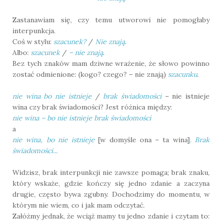
Zastanawiam się, czy temu utworowi nie pomogłaby
interpunkcja.
Coś w stylu:
szacunek?
/
Nie znają
.
Albo:
szacunek
/
– nie znają
.
Bez tych znaków mam dziwne wrażenie, że słowo powinno
zostać odmienione: (kogo? czego? – nie znają)
szacunku
.
nie wina bo nie istnieje
/
brak świadomości
– nie istnieje
wina czy brak świadomości? Jest różnica między:
nie wina – bo nie istnieje brak świadomości
a
nie wina, bo nie istnieje
[w domyśle ona – ta wina]
. Brak
świadomości...
Widzisz, brak interpunkcji nie zawsze pomaga; brak znaku,
który wskaże, gdzie kończy się jedno zdanie a zaczyna
drugie, często bywa zgubny. Dochodzimy do momentu, w
którym nie wiem, co i jak mam odczytać.
Załóżmy jednak, że wciąż mamy tu jedno zdanie i czytam to: