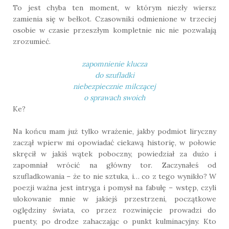
To jest chyba ten moment, w którym niezły wiersz
zamienia się w bełkot. Czasowniki odmienione w trzeciej
osobie w czasie przeszłym kompletnie nic nie pozwalają
zrozumieć.
zapomnienie klucza
do szufladki
niebezpiecznie milczącej
o sprawach swoich
Ke?
Na końcu mam już tylko wrażenie, jakby podmiot liryczny
zaczął wpierw mi opowiadać ciekawą historię, w połowie
skręcił w jakiś wątek poboczny, powiedział za dużo i
zapomniał wrócić na główny tor. Zaczynałeś od
szufladkowania – że to nie sztuka, i… co z tego wynikło? W
poezji ważna jest intryga i pomysł na fabułę – wstęp, czyli
ulokowanie mnie w jakiejś przestrzeni, początkowe
oględziny świata, co przez rozwinięcie prowadzi do
puenty, po drodze zahaczając o punkt kulminacyjny. Kto