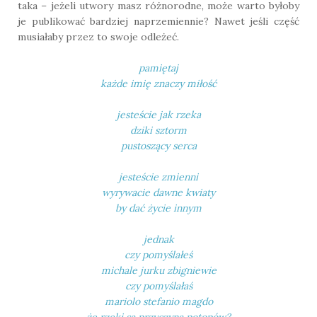
taka – jeżeli utwory masz różnorodne, może warto byłoby
je publikować bardziej naprzemiennie? Nawet jeśli część
musiałaby przez to swoje odleżeć.
pamiętaj
każde imię znaczy miłość
jesteście jak rzeka
dziki sztorm
pustoszący serca
jesteście zmienni
wyrywacie dawne kwiaty
by dać życie innym
jednak
czy pomyślałeś
michale jurku zbigniewie
czy pomyślałaś
mariolo stefanio magdo
że rzeki są przyczyną potopów?