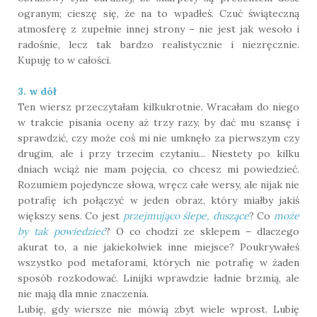
ogranym; cieszę się, że na to wpadłeś. Czuć świąteczną
atmosferę z zupełnie innej strony – nie jest jak wesoło i
radośnie, lecz tak bardzo realistycznie i niezręcznie.
Kupuję to w całości.
3. w dół
Ten wiersz przeczytałam kilkukrotnie. Wracałam do niego
w trakcie pisania oceny aż trzy razy, by dać mu szansę i
sprawdzić, czy może coś mi nie umknęło za pierwszym czy
drugim, ale i przy trzecim czytaniu... Niestety po kilku
dniach wciąż nie mam pojęcia, co chcesz mi powiedzieć.
Rozumiem pojedyncze słowa, wręcz całe wersy, ale nijak nie
potrafię ich połączyć w jeden obraz, który miałby jakiś
większy sens. Co jest
przejmująco ślepe, duszące
? Co
może
by tak powiedzieć
? O co chodzi ze sklepem – dlaczego
akurat to, a nie jakiekolwiek inne miejsce? Poukrywałeś
wszystko pod metaforami, których nie potrafię w żaden
sposób rozkodować. Linijki wprawdzie ładnie brzmią, ale
nie mają dla mnie znaczenia.
Lubię, gdy wiersze nie mówią zbyt wiele wprost. Lubię