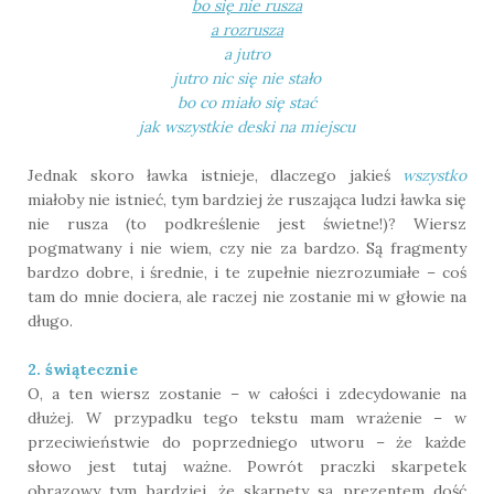
bo się nie rusza
a rozrusza
a jutro
jutro nic się nie stało
bo co miało się stać
jak wszystkie deski na miejscu
Jednak skoro ławka istnieje, dlaczego jakieś
wszystko
miałoby nie istnieć, tym bardziej że ruszająca ludzi ławka się
nie rusza (to podkreślenie jest świetne!)? Wiersz
pogmatwany i nie wiem, czy nie za bardzo. Są fragmenty
bardzo dobre, i średnie, i te zupełnie niezrozumiałe – coś
tam do mnie dociera, ale raczej nie zostanie mi w głowie na
długo.
2. świątecznie
O, a ten wiersz zostanie – w całości i zdecydowanie na
dłużej. W przypadku tego tekstu mam wrażenie – w
przeciwieństwie do poprzedniego utworu – że każde
słowo jest tutaj ważne. Powrót praczki skarpetek
obrazowy tym bardziej, że skarpety są prezentem dość