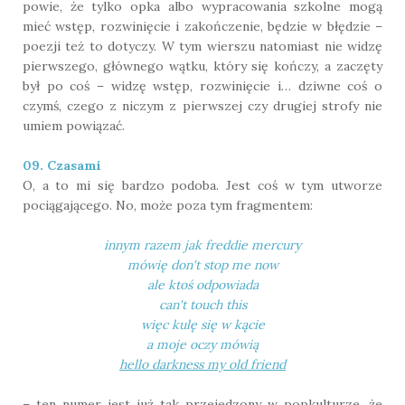
powie, że tylko opka albo wypracowania szkolne mogą
mieć wstęp, rozwinięcie i zakończenie, będzie w błędzie –
poezji też to dotyczy. W tym wierszu natomiast nie widzę
pierwszego, głównego wątku, który się kończy, a zaczęty
był po coś – widzę wstęp, rozwinięcie i… dziwne coś o
czymś, czego z niczym z pierwszej czy drugiej strofy nie
umiem powiązać.
09. Czasami
O, a to mi się bardzo podoba. Jest coś w tym utworze
pociągającego. No, może poza tym fragmentem:
innym razem jak freddie mercury
mówię don't stop me now
ale ktoś odpowiada
can't touch this
więc kulę się w kącie
a moje oczy mówią
hello darkness my old friend
– ten numer jest już tak przejedzony w popkulturze, że