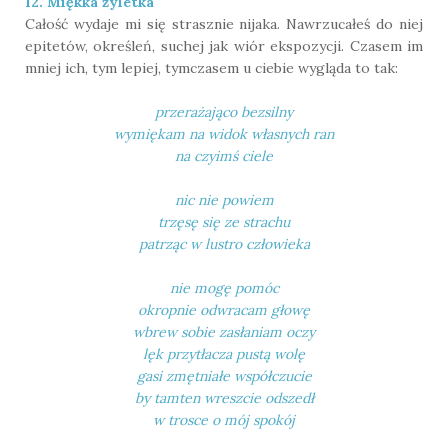
12. Miękka żyletka
Całość wydaje mi się strasznie nijaka. Nawrzucałeś do niej
epitetów, określeń, suchej jak wiór ekspozycji. Czasem im
mniej ich, tym lepiej, tymczasem u ciebie wygląda to tak:
przerażająco bezsilny
wymiękam na widok własnych ran
na czyimś ciele
nic nie powiem
trzęsę się ze strachu
patrząc w lustro człowieka
nie mogę pomóc
okropnie odwracam głowę
wbrew sobie zasłaniam oczy
lęk przytłacza pustą wolę
gasi zmętniałe współczucie
by tamten wreszcie odszedł
w trosce o mój spokój