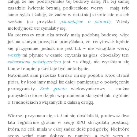
żałuję, że nie podtrzymałeś tej budowy dalej. Na tej samej
zasadzie świetnie brzmią podkreślone wersy – mają tyle
samo sylab i żałuję, że żaden w ostatniej strofie nie ma ich
sześciu (na przykład:
pamiętajcie o piórach
). Wtedy
melodyjność utrzymałaby się.
Na pierwszy rzut oka strofy mają podobną budowę, więc
już na samym początku pomyślałam, że recytować będzie
się przyjemnie, jednak nie jest tak – nie wszędzie wersy
weszły
mi płynnie w czasie czytania na głos, chociażby ten:
zabarwiona poświęceniem
jest za długi, nie wyrabiam się
tam w tempie, przestaje być melodyjnie.
Natomiast sam przekaz bardzo mi się podoba. Ktoś utracił
pióra, by ktoś inny mógł iść dalej, pamiętając o poświęceniu
protagonisty.
Brak gruntu
wielowymiarowy – można
pomyśleć o locie dzięki wspomnieniu skrzydeł lub, ogólnie,
o trudnościach związanych z dalszą drogą.
Wiersz, przyznam się, stał mi się dość bliski, ponieważ dwa
lata regularnie grałam w sesję RPG skrzydlatą postacią,
która, no cóż, miała w całej sadze dość pod górkę. Niektóre
sceny wciąż mam dobrze w pamięci, a twój wers o