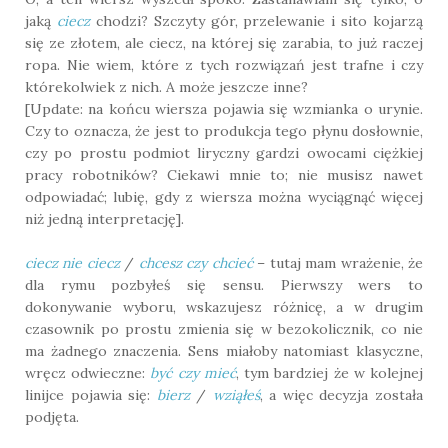
jaką
ciecz
chodzi? Szczyty gór, przelewanie i sito kojarzą
się ze złotem, ale ciecz, na której się zarabia, to już raczej
ropa. Nie wiem, które z tych rozwiązań jest trafne i czy
którekolwiek z nich. A może jeszcze inne?
[Update: na końcu wiersza pojawia się wzmianka o urynie.
Czy to oznacza, że jest to produkcja tego płynu dosłownie,
czy po prostu podmiot liryczny gardzi owocami ciężkiej
pracy robotników? Ciekawi mnie to; nie musisz nawet
odpowiadać; lubię, gdy z wiersza można wyciągnąć więcej
niż jedną interpretację].
ciecz nie ciecz
/
chcesz czy chcieć
– tutaj mam wrażenie, że
dla rymu pozbyłeś się sensu. Pierwszy wers to
dokonywanie wyboru, wskazujesz różnicę, a w drugim
czasownik po prostu zmienia się w bezokolicznik, co nie
ma żadnego znaczenia. Sens miałoby natomiast klasyczne,
wręcz odwieczne:
być czy mieć
, tym bardziej że w kolejnej
linijce pojawia się:
bierz
/
wziąłeś
, a więc decyzja została
podjęta.