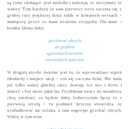
są rymy okalające, jest melodia i nadzieja, że utrzymasz te
walory. Tym bardziej że sam pierwszy wers zaczyna się z
grubej rury (większej ilości sylab; w kolejnych wersach –
mniejszej, przez co mam wrażenie rozpędu). Dla mnie –
bomba. Idźmy dalej:
pochować obcych
do grobów
zgaszonych nowiów
czerwonych pokrzyw
W drugiej strofie świetne jest to, że wprowadzasz wątek
fabularny i miejsce akcji – coś się zaczyna dziać. Nie mam
już tylko samej głuchej ciszy, dostaję też noc i krew, i
śmierć, i być może jakiś las. Przybliżam twarz do monitora;
chcę wiedzieć, co będzie dalej. Jednocześnie łączę to z
pierwszą strofą – tu podmiot liryczny stwierdza, że
szufladkować nie sztuka, a tam sugeruje grzebać obcych.
Widzę w tym sens.