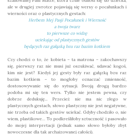
szanowanej Pani Matce, która czule odnosi się do dziecka,
ale w drugiej zwrotce pojawiają się wersy o pocałunkach i
wierności oraz o plastycznych gestach:
Herbem Mej Pasji Pocałunek i Wierność
a twoja twarz
to pierwsze co widzę
uciekając od plastycznych gestów
będących raz gałązką bzu raz bazim kotkiem
Czy chodzi o to, że kobieta – ta matrona – zakochawszy
się, pierwszy raz nie musi już oszukiwać, udawać kogoś,
kim nie jest? Kiedyś jej gesty były raz gałązką bzu raz
bazim kotkiem – to mogłoby oznaczać zmienność,
dostosowywanie się do sytuacji. Swoją drogą bardzo
podoba mi się ten wers. Tylko nie jestem pewna, czy
dobrze dedukuję... Przecież nie ma nic złego w
plastycznych gestach, słowo plastyczny nie jest negatywne,
nie trzeba od takich gestów uciekać. Gdyby chodziło o, nie
wiem, plastikowe… To podkreśliłoby sztuczność i pasowało
do mojej interpretacji (jednak samo słowo byłoby zbyt
nowoczesne dla tak archaizowanej całości).