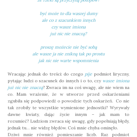
być może to dla waszej dumy
ale co z szacunkiem innych
czy wasze imiona
już nic nie znaczą?
proszę możecie nie być sobą
ale wasze ja nie znikną tak po prostu
jak nic nie warte wspomnienia
Wracając jednak do treści: do czego
pije
podmiot liryczny,
pytając ludzi o szacunek do innych i o to, czy
wasze imiona
już nic nie znaczą
? Zwraca im na coś uwagę, ale nie wiem na
co. Mam wrażenie, że w utworze przed oskarżeniami
zgubiła się podpowiedź o powodzie tych oskarżeń. Co nie
tak zrobiły te wszystkie wymienione jednostki? Wyrywały
dawne kwiaty, dając życie innym – jak mam to
rozumieć? Ludziom zwraca się uwagę, gdy popełniają błędy,
jednak tu… nie widzę błędów. Coś mnie chyba ominęło.
Dziwi mnie również pomieszanie liczb. Raz podmiot