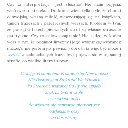
Czy ta interpretacja jest słuszna? Nie mam pojęcia,
właściwie to strzelam. Do końca wiem tylko tyle, że chodzi
o swojską, własną miłość, niewzorującą się na książkach,
tanich frazesach i patetycznych wersach. Problem w tym,
że początki trzech pierwszych strof są właśnie strasznie
patetyczne. Czy to celowe zagranie? Nie sądzę, w końcu
wers o tym, że podmiot liryczny i jego wybranka/wybranek
(niczego nie jestem już pewna…) dorośli (a więc być może i
wyrośli
z nadmuchanych frazesów), pojawia się w tej samej
strofie, co wielkie litery i słowa:
Ciskając Promieniem Promienistej Niewinności
Nie Dostrzegam Stokrotki We Włosach
Po Stokroć Uwiązanej Co By Nie Opadła
znak na twoim czole
usta świadomości
że widzimy się naprawdę pierwszy raz
odsłaniamy oczy
bo dorośliśmy