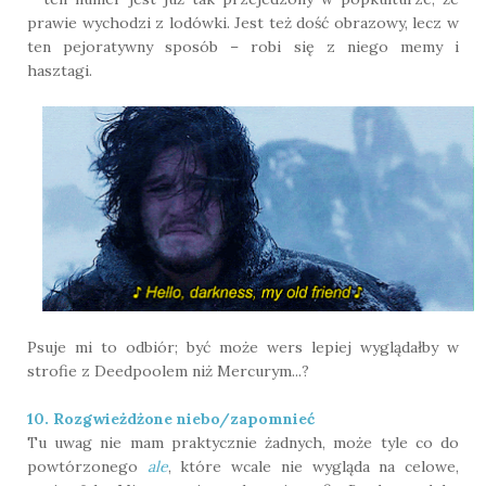
prawie wychodzi z lodówki. Jest też dość obrazowy, lecz w
ten pejoratywny sposób – robi się z niego memy i
hasztagi.
Psuje mi to odbiór; być może wers lepiej wyglądałby w
strofie z Deedpoolem niż Mercurym...?
10. Rozgwieżdżone niebo/zapomnieć
Tu uwag nie mam praktycznie żadnych, może tyle co do
powtórzonego
ale
, które
wcale nie wygląda na celowe,