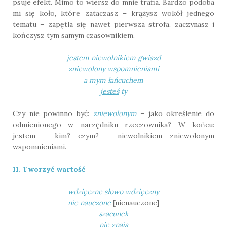
psuje efekt. Mimo to wiersz do mnie trafia. Bardzo podoba
mi się koło, które zataczasz – krążysz wokół jednego
tematu – zapętla się nawet pierwsza strofa, zaczynasz i
kończysz tym samym czasownikiem.
jestem
niewolnikiem gwiazd
zniewolony wspomnieniami
a mym łańcuchem
jesteś
ty
Czy nie powinno być:
zniewolonym
– jako określenie do
odmienionego w narzędniku rzeczownika? W końcu:
jestem – kim? czym? – niewolnikiem zniewolonym
wspomnieniami.
11. Tworzyć wartość
wdzięczne słowo wdzięczny
nie nauczone
[nienauczone]
szacunek
nie znają