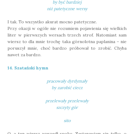
by być bardziej
niż patetyczne wersy
I tak. To wszystko akurat mocno patetyczne.
Przy okazji w ogóle nie rozumiem pojawienia się wielkich
liter w pierwszych wersach trzech strof. Natomiast sam
wiersz to dla mnie trochę taka górnolotna paplanina – nie
poruszył mnie, choć bardzo próbował to zrobić. Chyba
nawet za bardzo.
14. Szatański hymn
pracowały dyrdymały
by zarobić ciecz
przelewały przelewały
szczyty gór
sito
O, a ten wiersz wyszedł spoko. Zastanawiam się tylko, o