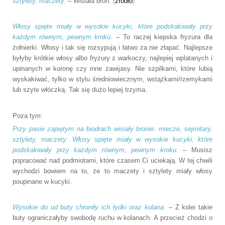
sztylety, maczety.
– Wisiała broń.
(
źródło
)
Włosy spięte miały w wysokie kucyki, które podskakiwały przy
każdym równym, pewnym kroku.
– To raczej kiepska fryzura dla
żołnierki. Włosy i tak się rozsypują i łatwo za nie złapać. Najlepsze
byłyby krótkie włosy albo fryzury z warkoczy, najlepiej wplatanych i
upinanych w koronę czy inne zawijasy. Nie szpilkami, które lubią
wyskakiwać, tylko w stylu średniowiecznym, wstążkami/rzemykami
lub szyte włóczką. Tak się dużo lepiej trzyma.
Poza tym:
Przy pasie zapiętym na biodrach wisiały bronie: miecze, sejmitary,
sztylety, maczety. Włosy spięte miały w wysokie kucyki, które
podskakiwały przy każdym równym, pewnym kroku.
– Musisz
popracować nad podmiotami, które czasem Ci uciekają. W tej chwili
wychodzi bowiem na to, że to maczety i sztylety miały włosy
poupinane w kucyki.
Wysokie do ud buty chroniły ich łydki oraz kolana.
– Z kolei takie
buty ograniczałyby swobodę ruchu w kolanach. A przecież chodzi o