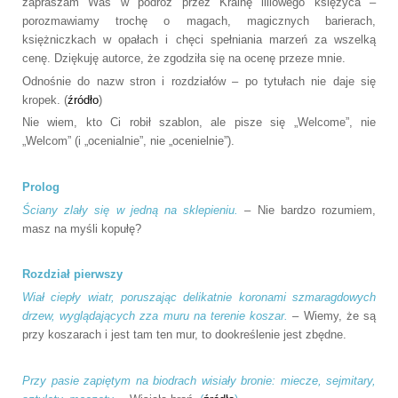
zapraszam Was w podróż przez Krainę liliowego księżyca –
porozmawiamy trochę o magach, magicznych barierach,
księżniczkach w opałach i chęci spełniania marzeń za wszelką
cenę. Dziękuję autorce, że zgodziła się na ocenę przeze mnie.
Odnośnie do nazw stron i rozdziałów – po tytułach nie daje się
kropek. (
źródło
)
Nie wiem, kto Ci robił szablon, ale pisze się „Welcome”, nie
„Welcom” (i „ocenialnie”, nie „ocenielnie”).
Prolog
Ściany zlały się w jedną na sklepieniu.
– Nie bardzo rozumiem,
masz na myśli kopułę?
Rozdział pierwszy
Wiał ciepły wiatr, poruszając delikatnie koronami szmaragdowych
drzew, wyglądających zza muru na terenie koszar.
– Wiemy, że są
przy koszarach i jest tam ten mur, to dookreślenie jest zbędne.
Przy pasie zapiętym na biodrach wisiały bronie: miecze, sejmitary,