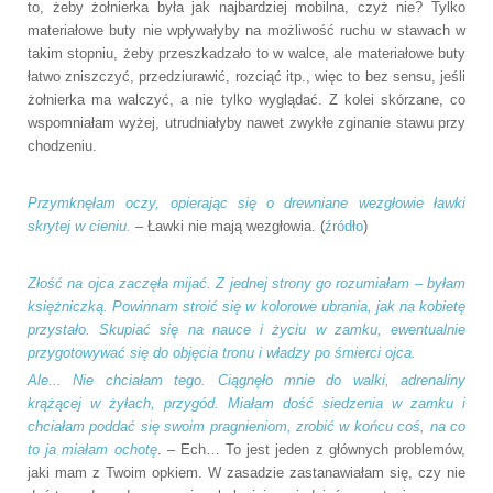
to, żeby żołnierka była jak najbardziej mobilna, czyż nie? Tylko
materiałowe buty nie wpływałyby na możliwość ruchu w stawach w
takim stopniu, żeby przeszkadzało to w walce, ale materiałowe buty
łatwo zniszczyć, przedziurawić, rozciąć itp., więc to bez sensu, jeśli
żołnierka ma walczyć, a nie tylko wyglądać. Z kolei skórzane, co
wspomniałam wyżej, utrudniałyby nawet zwykłe zginanie stawu przy
chodzeniu.
Przymknęłam oczy, opierając się o drewniane wezgłowie ławki
skrytej w cieniu.
– Ławki nie mają wezgłowia. (
źródło
)
Złość na ojca zaczęła mijać. Z jednej strony go rozumiałam – byłam
księżniczką. Powinnam stroić się w kolorowe ubrania, jak na kobietę
przystało. Skupiać się na nauce i życiu w zamku, ewentualnie
przygotowywać się do objęcia tronu i władzy po śmierci ojca.
Ale... Nie chciałam tego. Ciągnęło mnie do walki, adrenaliny
krążącej w żyłach, przygód. Miałam dość siedzenia w zamku i
chciałam poddać się swoim pragnieniom, zrobić w końcu coś, na co
to ja miałam ochotę
. – Ech… To jest jeden z głównych problemów,
jaki mam z Twoim opkiem. W zasadzie zastanawiałam się, czy nie