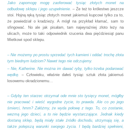
Jako zapomogę mogę zaoferować tysiąc złotych monet na
odbudowę sklepu i jego uzupełnienie.
– Że też to królestwo jeszcze
stoi. Hojną ręką tysiąc złotych monet jakiemuś kupcowi tylko za to,
że powiedział o kradzieży. A mógł na przykład kłamać, sam to
sfingować. No ale jak pisałam, tam najwyraźniej złoto leży na
ulicach, może to taki odpowiednik rzucenia dwa pięćdziesiąt panu
Mietkowi spod sklepu.
– Nie możemy po prostu sprzedać tych kamieni i oddać trochę złota
tym biednym ludziom? Nawet tego nie odczujemy.
– Nie, Katherine. Nie można im dawać ryby, tylko trzeba podarować
wędkę.
– Człowieku, właśnie dałeś tysiąc sztuk złota jakiemuś
losowemu okradzionemu…
– Gdyby ten starzec otrzymał ode mnie sto tysięcy monet, mógłby
nie pracować i wieść wygodne życie, to prawda. Ale co po jego
śmierci, hmm? Załóżmy, że wyda połowę z tego. To, co zostanie,
wezmą jego dzieci, a to nie będzie wystarczające. Jednak kiedy
dostaną sklep, będą miały stałe źródło dochodu, utrzymają się, a
także polepszą warunki swojego życia. I będą bardziej spełnieni,