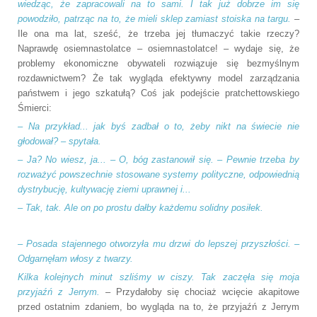
wiedząc, że zapracowali na to sami. I tak już dobrze im się
powodziło, patrząc na to, że mieli sklep zamiast stoiska na targu.
–
Ile ona ma lat, sześć, że trzeba jej tłumaczyć takie rzeczy?
Naprawdę osiemnastolatce – osiemnastolatce! – wydaje się, że
problemy ekonomiczne obywateli rozwiązuje się bezmyślnym
rozdawnictwem? Że tak wygląda efektywny model zarządzania
państwem i jego szkatułą? Coś jak podejście pratchettowskiego
Śmierci:
– Na przykład... jak byś zadbał o to, żeby nikt na świecie nie
głodował? – spytała.
– Ja? No wiesz, ja... – O, bóg zastanowił się. – Pewnie trzeba by
rozważyć powszechnie stosowane systemy polityczne, odpowiednią
dystrybucję, kultywację ziemi uprawnej i...
– Tak, tak. Ale on po prostu dałby każdemu solidny posiłek.
– Posada stajennego otworzyła mu drzwi do lepszej przyszłości. –
Odgarnęłam włosy z twarzy.
Kilka kolejnych minut szliśmy w ciszy. Tak zaczęła się moja
przyjaźń z Jerrym.
– Przydałoby się chociaż wcięcie akapitowe
przed ostatnim zdaniem, bo wygląda na to, że przyjaźń z Jerrym