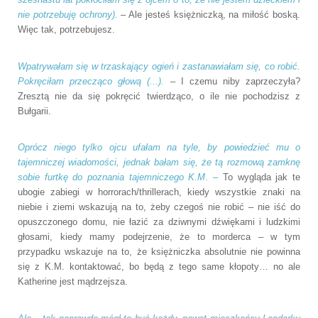
nie potrzebuję ochrony).
– Ale jesteś księżniczką, na miłość boską.
Więc tak, potrzebujesz.
Wpatrywałam się w trzaskający ogień i zastanawiałam się, co robić.
Pokręciłam przecząco głową (...).
– I czemu niby zaprzeczyła?
Zresztą nie da się pokręcić twierdząco, o ile nie pochodzisz z
Bułgarii.
Oprócz niego tylko ojcu ufałam na tyle, by powiedzieć mu o
tajemniczej wiadomości, jednak bałam się, że tą rozmową zamknę
sobie furtkę do poznania tajemniczego K.M. –
To wygląda jak te
ubogie zabiegi w horrorach/thrillerach, kiedy wszystkie znaki na
niebie i ziemi wskazują na to, żeby czegoś nie robić – nie iść do
opuszczonego domu, nie łazić za dziwnymi dźwiękami i ludzkimi
głosami, kiedy mamy podejrzenie, że to morderca – w tym
przypadku wskazuje na to, że księżniczka absolutnie nie powinna
się z K.M. kontaktować, bo będą z tego same kłopoty… no ale
Katherine jest mądrzejsza.