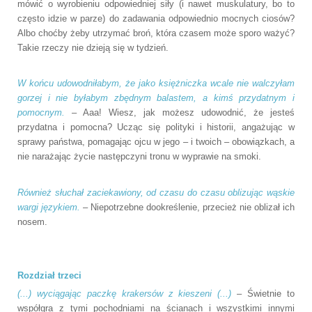
mówić o wyrobieniu odpowiedniej siły (i nawet muskulatury, bo to
często idzie w parze) do zadawania odpowiednio mocnych ciosów?
Albo choćby żeby utrzymać broń, która czasem może sporo ważyć?
Takie rzeczy nie dzieją się w tydzień.
W końcu udowodniłabym, że jako księżniczka wcale nie walczyłam
gorzej i nie byłabym zbędnym balastem, a kimś przydatnym i
pomocnym.
– Aaa! Wiesz, jak możesz udowodnić, że jesteś
przydatna i pomocna? Ucząc się polityki i historii, angażując w
sprawy państwa, pomagając ojcu w jego – i twoich – obowiązkach, a
nie narażając życie następczyni tronu w wyprawie na smoki.
Również słuchał zaciekawiony, od czasu do czasu oblizując wąskie
wargi językiem.
– Niepotrzebne dookreślenie, przecież nie oblizał ich
nosem.
Rozdział trzeci
(...) wyciągając paczkę krakersów z kieszeni (...)
– Świetnie to
współgra z tymi pochodniami na ścianach i wszystkimi innymi