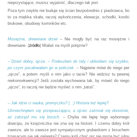
nieprzystające, musisz wyjaśnić, dlaczego tak jest.
Poza tym zwykle nie buduje się ścian bezpośrednio z piaskowca, bo
to za miękka skała; raczej wykończenia, elewacje, schodki, kostki
brukowe, obudowy kominków etc.
Mosiężne, drewniane drzwi
– Nie mogły być na raz mosiężne i
drewniane. (
źródło
) Miałaś na myśli potężne?
– Dzień dobry, ojcze. – Podeszłam do taty i ukłoniłam się szybko,
po czym pocałowałam go w policzek.
– Najpierw mówi do niego per
„ojcze”, a potem myśli o nim jako o tacie? Nie widzisz tu pewnej
niekonsekwencji? Jeśli została wychowana tak, by mówić do niego
„ojcze”, to raczej nie będzie myśleć o nim „tatuś”.
– Jak idzie ci nauka, promyczku? (...) Historia też lepiej?
Uśmiechnęłam się przepraszająco, a ojciec zaśmiał się donośnie,
aż zatrząsł mu się brzuch.
– Chyba nie łapię tego wybornego
dowcipu, że księżniczka nie zna się na historii. I czemu dobry król
zawsze, ale to zawsze jest sympatycznym grubaskiem z brzuchem
trzęsącym się jak galareta? Czemu król choć raz nie może być silny