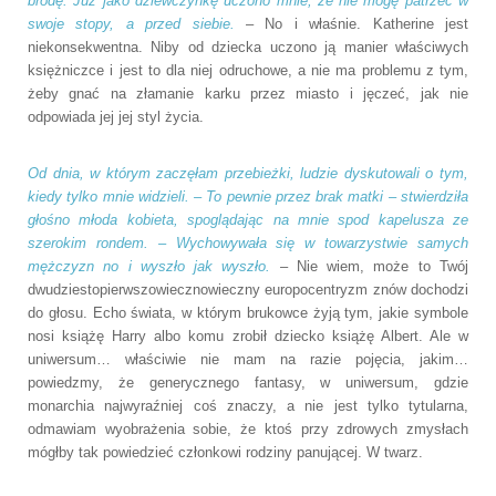
brodę. Już jako dziewczynkę uczono mnie, że nie mogę patrzeć w
swoje stopy, a przed siebie.
– No i właśnie. Katherine jest
niekonsekwentna. Niby od dziecka uczono ją manier właściwych
księżniczce i jest to dla niej odruchowe, a nie ma problemu z tym,
żeby gnać na złamanie karku przez miasto i jęczeć, jak nie
odpowiada jej jej styl życia.
Od dnia, w którym zaczęłam przebieżki, ludzie dyskutowali o tym,
kiedy tylko mnie widzieli. – To pewnie przez brak matki – stwierdziła
głośno młoda kobieta, spoglądając na mnie spod kapelusza ze
szerokim rondem. – Wychowywała się w towarzystwie samych
mężczyzn no i wyszło jak wyszło.
– Nie wiem, może to Twój
dwudziestopierwszowiecznowieczny europocentryzm znów dochodzi
do głosu. Echo świata, w którym brukowce żyją tym, jakie symbole
nosi książę Harry albo komu zrobił dziecko książę Albert. Ale w
uniwersum… właściwie nie mam na razie pojęcia, jakim…
powiedzmy, że generycznego fantasy, w uniwersum, gdzie
monarchia najwyraźniej coś znaczy, a nie jest tylko tytularna,
odmawiam wyobrażenia sobie, że ktoś przy zdrowych zmysłach
mógłby tak powiedzieć członkowi rodziny panującej. W twarz.