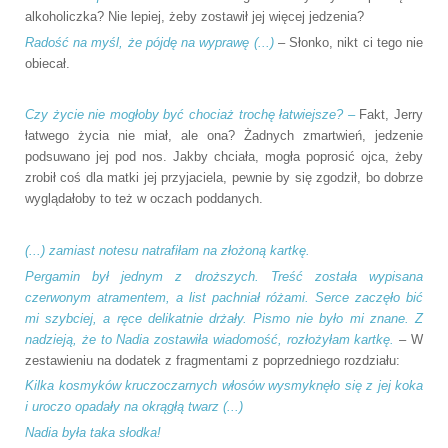
alkoholiczka? Nie lepiej, żeby zostawił jej więcej jedzenia?
Radość na myśl, że pójdę na wyprawę (...)
– Słonko, nikt ci tego nie
obiecał.
Czy życie nie mogłoby być chociaż trochę łatwiejsze? –
Fakt, Jerry
łatwego życia nie miał, ale ona? Żadnych zmartwień, jedzenie
podsuwano jej pod nos. Jakby chciała, mogła poprosić ojca, żeby
zrobił coś dla matki jej przyjaciela, pewnie by się zgodził, bo dobrze
wyglądałoby to też w oczach poddanych.
(...) zamiast notesu natrafiłam na złożoną kartkę.
Pergamin był jednym z droższych. Treść została wypisana
czerwonym atramentem, a list pachniał różami. Serce zaczęło bić
mi szybciej, a ręce delikatnie drżały. Pismo nie było mi znane. Z
nadzieją, że to Nadia zostawiła wiadomość, rozłożyłam kartkę.
– W
zestawieniu na dodatek z fragmentami z poprzedniego rozdziału:
Kilka kosmyków kruczoczarnych włosów wysmyknęło się z jej koka
i uroczo opadały na okrągłą twarz (...)
Nadia była taka słodka!