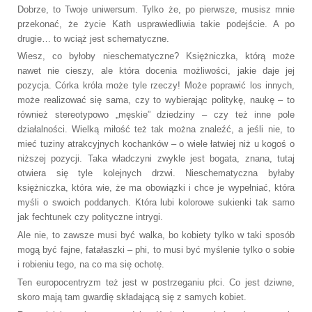
Dobrze, to Twoje uniwersum. Tylko że, po pierwsze, musisz mnie
przekonać, że życie Kath usprawiedliwia takie podejście. A po
drugie… to wciąż jest schematyczne.
Wiesz, co byłoby nieschematyczne? Księżniczka, którą może
nawet nie cieszy, ale która docenia możliwości, jakie daje jej
pozycja. Córka króla może tyle rzeczy! Może poprawić los innych,
może realizować się sama, czy to wybierając politykę, naukę – to
również stereotypowo „męskie” dziedziny – czy też inne pole
działalności. Wielką miłość też tak można znaleźć, a jeśli nie, to
mieć tuziny atrakcyjnych kochanków – o wiele łatwiej niż u kogoś o
niższej pozycji. Taka władczyni zwykle jest bogata, znana, tutaj
otwiera się tyle kolejnych drzwi. Nieschematyczna byłaby
księżniczka, która wie, że ma obowiązki i chce je wypełniać, która
myśli o swoich poddanych. Która lubi kolorowe sukienki tak samo
jak fechtunek czy polityczne intrygi.
Ale nie, to zawsze musi być walka, bo kobiety tylko w taki sposób
mogą być fajne, fatałaszki – phi, to musi być myślenie tylko o sobie
i robieniu tego, na co ma się ochotę.
Ten europocentryzm też jest w postrzeganiu płci. Co jest dziwne,
skoro mają tam gwardię składającą się z samych kobiet.