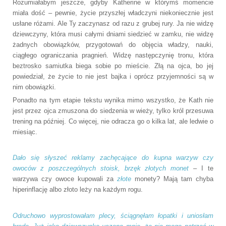
Rozumiałabym jeszcze, gdyby Katherine w którymś momencie
miała dość – pewnie, życie przyszłej władczyni niekoniecznie jest
usłane różami. Ale Ty zaczynasz od razu z grubej rury. Ja nie widzę
dziewczyny, która musi całymi dniami siedzieć w zamku, nie widzę
żadnych obowiązków, przygotowań do objęcia władzy, nauki,
ciągłego ograniczania pragnień. Widzę następczynię tronu, która
beztrosko samiutka biega sobie po mieście. Złą na ojca, bo jej
powiedział, że życie to nie jest bajka i oprócz przyjemności są w
nim obowiązki.
Ponadto na tym etapie tekstu wynika mimo wszystko, że Kath nie
jest przez ojca zmuszona do siedzenia w wieży, tylko król przesuwa
trening na później. Co więcej, nie odracza go o kilka lat, ale ledwie o
miesiąc.
Dało się słyszeć reklamy zachęcające do kupna warzyw czy
owoców z poszczególnych stoisk, brzęk złotych monet
– I te
warzywa czy owoce kupowali za
złote
monety? Mają tam chyba
hiperinflację albo złoto leży na każdym rogu.
Odruchowo wyprostowałam plecy, ściągnęłam łopatki i uniosłam