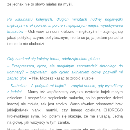
że jednak nie to słowo miałaś na myśli.
Po kilkunastu kolejnych, długich minutach nudnej pogawędki
mężczyzn o eksporcie, imporcie i najlepszych miejsc wydobywania
kruszców
– Och wow, ci nudni królowie – mężczyźni! – zajmują się
jakąś polityką, czymś pożytecznym, nie to co ja, ja jestem ponad to
i mnie to nie obchodzi.
Gdy zamknął się kolejny temat, odchrząknęłam głośno.
– Przepraszam, ojcze, ale mogłabym zaprowadzić Antoniego do
komnaty? – zapytałam, gdy ojciec skinieniem głowy pozwolił mi
zabrać głos.
– Nie. Możesz kazać to zrobić służbie.
– Katheline... A poćytaś mi bajkę? – zapytał sennie, gdy wyszliśmy
z jadalni.
– Mamy też współczesny zwyczaj czytania bajek małym
dzieciom. I oczywiście seplenienie malucha, no bo przecież dzieci
inaczej nie mówią, tak jest słodko. Warto również odnotować brak
jakiejkolwiek niańki, mamki, czy innego opiekuna CHOREGO
królewskiego syna. No, potem się okazuje, że ma służącą. Jedną
na głowę, jak wszyscy w tym zamku.
Mam dziwne wrażenie, że tam po prostu nie ma służby, oprócz