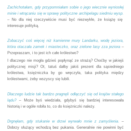
Zachichotałam, gdy przypomniałam sobie o jego wiecznie wyniosłej
minie i wtrącaniu się w sprawy polityczne archipelagu siedmiu wysp.
– No dla niej rzeczywiście musi być niezwykłe, że książę się
interesuje polityką.
Zobaczyć coś więcej niż kamienne mury Landarku, wodę jeziora,
która otaczała zamek i miasteczko, oraz zielone lasy zza jeziora
–
Przepraszam, i to jest ich całe królestwo?
I dlaczego nie mogła gdzieś popłynąć ze strażą? Choćby w jakiejś
politycznej misji? Ot, tatuś dałby jakiś prezent dla sąsiedniego
królestwa, księżniczka by go wręczyła, taka polityka między
królestwami, żeby wszyscy się lubili.
Dlaczego ludzie tak bardzo pragnęli odłączyć się od krajów stałego
lądu?
– Może byś wiedziała, gdybyś się bardziej interesowała
historią i w ogóle robiła to, co do księżniczki należy.
Drgnęłam, gdy stukanie w drzwi wyrwało mnie z zamyślenia.
–
Dobrzy służący wchodzą bez pukania. Generalnie nie powinni być