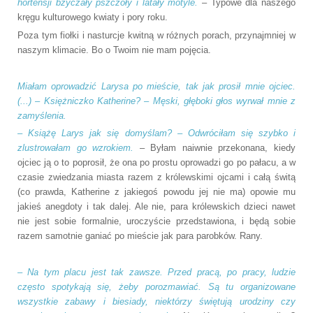
hortensji bzyczały pszczoły i latały motyle.
– Typowe dla naszego
kręgu kulturowego kwiaty i pory roku.
Poza tym fiołki i nasturcje kwitną w różnych porach, przynajmniej w
naszym klimacie. Bo o Twoim nie mam pojęcia.
Miałam oprowadzić Larysa po mieście, tak jak prosił mnie ojciec.
(...) – Księżniczko Katherine? – Męski, głęboki głos wyrwał mnie z
zamyślenia.
– Książę Larys jak się domyślam? – Odwróciłam się szybko i
zlustrowałam go wzrokiem.
– Byłam naiwnie przekonana, kiedy
ojciec ją o to poprosił, że ona po prostu oprowadzi go po pałacu, a w
czasie zwiedzania miasta razem z królewskimi ojcami i całą świtą
(co prawda, Katherine z jakiegoś powodu jej nie ma) opowie mu
jakieś anegdoty i tak dalej. Ale nie, para królewskich dzieci nawet
nie jest sobie formalnie, uroczyście przedstawiona, i będą sobie
razem samotnie ganiać po mieście jak para parobków. Rany.
– Na tym placu jest tak zawsze. Przed pracą, po pracy, ludzie
często spotykają się, żeby porozmawiać. Są tu organizowane
wszystkie zabawy i biesiady, niektórzy świętują urodziny czy