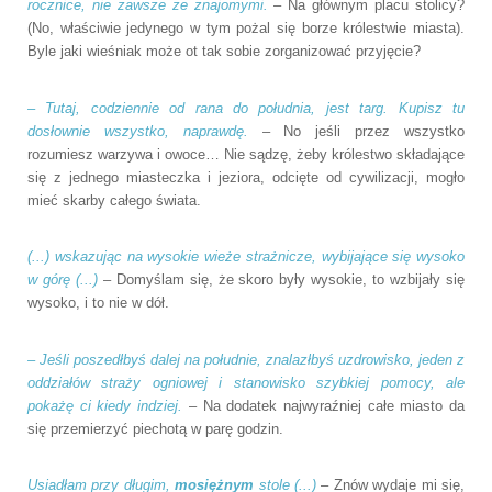
rocznice, nie zawsze ze znajomymi.
– Na głównym placu stolicy?
(No, właściwie jedynego w tym pożal się borze królestwie miasta).
Byle jaki wieśniak może ot tak sobie zorganizować przyjęcie?
– Tutaj, codziennie od rana do południa, jest targ. Kupisz tu
dosłownie wszystko, naprawdę.
– No jeśli przez wszystko
rozumiesz warzywa i owoce… Nie sądzę, żeby królestwo składające
się z jednego miasteczka i jeziora, odcięte od cywilizacji, mogło
mieć skarby całego świata.
(...) wskazując na wysokie wieże strażnicze, wybijające się wysoko
w górę (...)
– Domyślam się, że skoro były wysokie, to wzbijały się
wysoko, i to nie w dół.
– Jeśli poszedłbyś dalej na południe, znalazłbyś uzdrowisko, jeden z
oddziałów straży ogniowej i stanowisko szybkiej pomocy, ale
pokażę ci kiedy indziej.
– Na dodatek najwyraźniej całe miasto da
się przemierzyć piechotą w parę godzin.
Usiadłam przy długim,
mosiężnym
stole (...)
– Znów wydaje mi się,