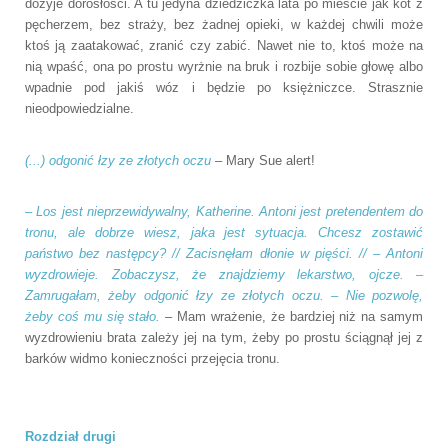
dożyje dorosłości. A tu jedyna dziedziczka lata po mieście jak kot z
pęcherzem, bez straży, bez żadnej opieki, w każdej chwili może
ktoś ją zaatakować, zranić czy zabić. Nawet nie to, ktoś może na
nią wpaść, ona po prostu wyrżnie na bruk i rozbije sobie głowę albo
wpadnie pod jakiś wóz i będzie po księżniczce. Strasznie
nieodpowiedzialne.
(...) odgonić łzy ze złotych oczu
– Mary Sue alert!
– Los jest nieprzewidywalny, Katherine. Antoni jest pretendentem do
tronu, ale dobrze wiesz, jaka jest sytuacja. Chcesz zostawić
państwo bez następcy? // Zacisnęłam dłonie w pięści. // – Antoni
wyzdrowieje. Zobaczysz, że znajdziemy lekarstwo, ojcze. –
Zamrugałam, żeby odgonić łzy ze złotych oczu. – Nie pozwolę,
żeby coś mu się stało.
– Mam wrażenie, że bardziej niż na samym
wyzdrowieniu brata zależy jej na tym, żeby po prostu ściągnął jej z
barków widmo konieczności przejęcia tronu.
Rozdział drugi