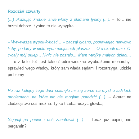
Rozdział czwarty
(...) ukazując krótkie, siwe włosy z plamami łysiny (...).
– To… nie
brzmi dobrze. Łysina to nie wysypka.
– W-w-wasza wysok-k-kość... – zaczął głośno, poprawiając nerwowo
lichy, podarty w niektórych miejscach płaszcz. – O-o-okadli mnie. C-
c-cały mój sklep... N-nic nie zostało... Mam t-trójkę małych dzieci…
– To z kolei też jest takie średniowieczne wyobrażenie monarchy,
sprawiedliwego władcy, który sam włada sądami i rozstrzyga ludzkie
problemy.
Po raz kolejny tego dnia ścisnęło mi się serce na myśl o ludzkich
problemach, na które nic nie mogłam poradzić (...).
– Akurat na
złodziejstwo coś można. Tylko trzeba ruszyć główką.
Sięgnął po papier i coś zanotował (...).
– Teraz już papier, nie
pergamin?