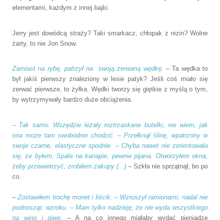
elementami, każdym z innej bajki.
Jerry jest dowódcą straży? Taki smarkacz, chłopak z nizin? Wolne
żarty, to nie Jon Snow.
Zamiast na rybę, patrzył na swoją zerwaną wędkę.
– Ta wędka to
był jakiś pierwszy znaleziony w lesie patyk? Jeśli coś miało się
zerwać pierwsze, to żyłka. Wędki tworzy się giętkie z myślą o tym,
by wytrzymywały bardzo duże obciążenia.
– Tak samo. Wszędzie leżały roztrzaskane butelki, nie wiem, jak
ona może tam swobodnie chodzić. – Przełknął ślinę, wpatrzony w
swoje czarne, elastyczne spodnie. – Chyba nawet nie zorientowała
się, że byłem. Spała na kanapie, pewnie pijana. Otworzyłem okna,
żeby przewietrzyć, zrobiłem zakupy (...)
– Szkła nie sprzątnął, bo po
co.
–
Zostawiłem trochę monet i liścik. – Wzruszył ramionami, nadal nie
podnosząc wzroku. – Mam tylko nadzieję, że nie wyda wszystkiego
na wino i piwo.
– A na co innego miałaby wydać pieniądze