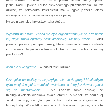
jednej Nadii i jakiejś Louise niewiadomego przeznaczenia. To też
dziwne, że pokojówka księżniczki ma w ogóle jeszcze jakieś
obowiązki oprócz zajmowania się swoją panią.
No ale może jakie królestwo, taka służba.
Wyprawa na smoki? Żadna nie była organizowana już od dziesiątek
lat, gdyż smoki opuściły nasz archipelag. Musiały wrócić.
– Mieli
przecież jakąś super hiper barierę, którą dwieście lat temu postawili
im magowie. To jakim cudem smoki tak po prostu sobie przez nią
przeleciały?
oparł się o wezgłowie
– w jadalni mieli łóżka?
Czy ojciec pozwoliłby mi na przyłączenie się do grupy? Musiałabym
tylko przejść szybkie szkolenie wojskowe, a Jerry już dawno zgodził
się na mentorowanie.
– Ale zdajesz sobie sprawę, że
treningi/szkolenia wojskowe trwają latami? To nie tak, że dadzą jej
sztylet/maczugę do ręki i już będzie mistrzem posługiwania się
bronią białą. W dodatku kondycja do biegania to jedno, a co tu