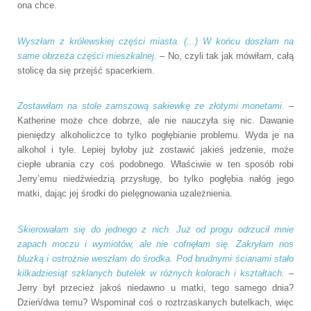
ona chce.
Wyszłam z królewskiej części miasta. (...) W końcu doszłam na
same obrzeża części mieszkalnej.
– No, czyli tak jak mówiłam, całą
stolicę da się przejść spacerkiem.
Zostawiłam na stole zamszową sakiewkę ze złotymi monetami.
–
Katherine może chce dobrze, ale nie nauczyła się nic. Dawanie
pieniędzy alkoholiczce to tylko pogłębianie problemu. Wyda je na
alkohol i tyle. Lepiej byłoby już zostawić jakieś jedzenie, może
ciepłe ubrania czy coś podobnego. Właściwie w ten sposób robi
Jerry’emu niedźwiedzią przysługę, bo tylko pogłębia nałóg jego
matki, dając jej środki do pielęgnowania uzależnienia.
Skierowałam się do jednego z nich. Już od progu odrzucił mnie
zapach moczu i wymiotów, ale nie cofnęłam się. Zakryłam nos
bluzką i ostrożnie weszłam do środka. Pod brudnymi ścianami stało
kilkadziesiąt szklanych butelek w różnych kolorach i kształtach.
–
Jerry był przecież jakoś niedawno u matki, tego samego dnia?
Dzień/dwa temu? Wspominał coś o roztrzaskanych butelkach, więc