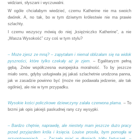
widziani, słyszani i wyczuwalni.
W ogóle chciałabym wiedzieć, czemu Katherine nie ma swoich
dwórek. A, no tak, bo w tym dziwnym królestwie nie ma prawie
szlachty.
I czemu wszyscy mówią do niej „księżniczko Katherine”, a nie
„Wasza Wysokość” czy coś w tym stylu?
– Może zjesz ze mną? – zapytałam i niemal oblizałam się na widok
pyszności, które tylko czekały aż je zjem.
– Egalitaryzm pełną
gębą. Znów współczesna europejska moralność. To by jeszcze
miało sens, gdyby usługiwała jej jakaś szlachetnie urodzona panna,
jak w zasadzie powinno być (może nie podawała jedzenie, ale tak
ogólnie), ale nie w tym przypadku.
Wysokie kości policzkowe dziewczyny zalała czerwona plama.
– To
brzmi jak opis jakiejś paskudnej rany czy wysypki.
– Bardzo chętnie, naprawdę, ale niestety mam jeszcze dużo pracy
przed przyjazdem króla i księcia. Louise prosiła, bym pomogła w
przygotowaniach... – Zaczęła miąć w dłoniach żółty fartuszek. –