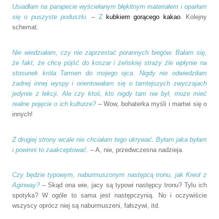
Usiadłam na parapecie wyściełanym błękitnym materiałem i oparłam
się o puszyste poduszki.
–
Z
kubkiem gorącego kakao
. Kolejny
schemat.
Nie wiedziałam, czy nie zaprzestać porannych biegów. Bałam się,
że fakt, że chcę pójść do koszar i żeńskiej straży źle wpłynie na
stosunek króla Tarmen do mojego ojca. Nigdy nie odwiedziłam
żadnej innej wyspy i orientowałam się o tamtejszych zwyczajach
jedynie z lekcji. Ale czy ktoś, kto nigdy tam nie był, może mieć
realne pojęcie o ich kulturze?
– Wow, bohaterka myśli i martwi się o
innych!
Z drugiej strony wcale nie chciałam tego ukrywać. Byłam jaka byłam
i powinni to zaakceptować.
– A, nie, przedwczesna nadzieja.
Czy będzie typowym, naburmuszonym następcą tronu, jak Kreol z
Aginway?
– Skąd ona wie, jacy są typowi następcy tronu? Tylu ich
spotyka? W ogóle to sama jest następczynią. No i oczywiście
wszyscy oprócz niej są naburmuszeni, fałszywi, itd.