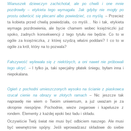
Wianuszek dziewczyn zachichotał, ale po chwili i one mnie
pozdrowiły – etykieta tego wymagała. Jak gdyby nie mogły po
prostu odwrócić się plecami albo powiedzieć, co myślą.
– Przecież
ta kobieta przed chwilą powiedziała, co myśli… No i tak, etykieta
wymaga pozdrowienia, ale bycie chamem wobec księżniczki już
spoko, żadnych konsekwencji z tego tytułu nie będzie. Co to w
ogóle za księżniczka, z której szydzą właśni poddani? I co to w
ogóle za król, który na to pozwala?
Fałszywość wylewała się z niektórych, a oni nawet nie próbowali
tego ukryć.
– I tylko ja, taki specjalny płatek śniegu, byłam inna i
niepokalana.
Ogień z pochodni umieszczonych wysoko na ścianie z piaskowca
rzucał cienie na obrazy w złotych ramach
– Nic jeszcze tak
naprawdę nie wiem o Twoim uniwersum, a już uważam je za
okropnie niespójne. Pochodnie, wieże zegarowe i kapelusze z
rondem. Elementy z każdej epoki bez ładu i składu.
Oczywiście Twój świat nie musi być odbiciem naszego. Ale musi
być wewnętrznie spójny. Jeśli wprowadzasz składowe do siebie