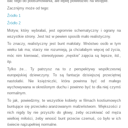
dać tego do podsumowania, ale lepiej powiedzieć na wstępie.
Zacznijmy może od tego:
Źródło 1
Źródło 2
Motyw, który wybrałaś, jest ogromnie schematyczny i ograny na
wszystkie strony. Jest też w pewien sposób mało realistyczny.
To znaczy, realistyczny jest bunt małolaty. Mnóstwo osób w tym
wieku tak ma; starzy nie rozumieją, ja chciałabym więcej od życia,
móc nim kierować, stereotypowo „męskie” zajęcia są lepsze, itd.,
itp.
Tylko że… Ty patrzysz na to z perspektywy współczesnej
europejskiej dziewczyny. To są fantazje dzisiejszej przeciętnej
nastolatki. Nie księżniczki, która powinna być od małego
wychowywana w określonym duchu i powinno być to dla niej czymś
normalnym.
To jak, powiedzmy, te wszystkie kobiety w filmach kostiumowych
buntujące się przeciwko aranżowanym małżeństwom. Większości z
nich nigdy by nie przyszło do głowy, żeby oczekiwać od męża
wielkiej miłości, żeby wnosić bunt przeciw czemuś, co było w ich
świecie najzupełniej normalne.