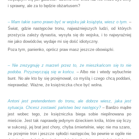
i sprawny, ale za to będzie obżartusem?
– Mam takie samo prawo być w wojsku jak książęta, wiesz o tym.
–
Świat, gdzie następców tronu, najważniejszych ludzi, od których
przeżycia zależy dynastia, wysyła się do wojska, i to najwyraźniej
nie jako dowódców, wydaje mi się dość idiotyczny.
Poza tym, panienko, oprócz praw masz jeszcze obowiązki.
– Nie zrezygnuję z marzeń przez to, że mieszkańcom się to nie
podoba. Przyzwyczają się w końcu.
– Albo nie i wtedy wybuchnie
bunt. No ale kto by się przejmował, co myślą i czego chcą poddani,
nieprawdaż. Ważne, że księżniczka chce być wolna.
Antoni jest pretendentem do tronu, ale dobrze wiesz, jaka jest
sytuacja. Chcesz zostawić państwo bez następcy?
– Bardzo mądre
jest wobec tego, że księżniczka biega sobie niepilnowana po
mieście. Jest tak naprawdę jedynym dzieckiem króla, które się liczy
w sukcesji, jej brat jest chory, chyba śmiertelnie, więc nie ma szans,
że przejmie tron i jeszcze spłodzi następców, bo pewnie w ogóle nie