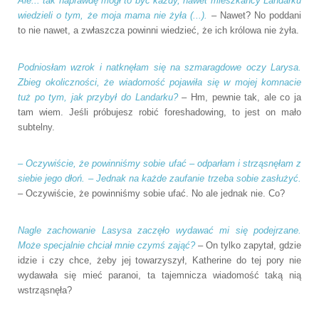
Ale... tak naprawdę mógł to być każdy, nawet mieszkańcy Landarku
wiedzieli o tym, że moja mama nie żyła
(...).
– Nawet? No poddani
to nie nawet, a zwłaszcza powinni wiedzieć, że ich królowa nie żyła.
Podniosłam wzrok i natknęłam się na szmaragdowe oczy Larysa.
Zbieg okoliczności, że wiadomość pojawiła się w mojej komnacie
tuż po tym, jak przybył do Landarku?
– Hm, pewnie tak, ale co ja
tam wiem. Jeśli próbujesz robić foreshadowing, to jest on mało
subtelny.
– Oczywiście, że powinniśmy sobie ufać – odparłam i strząsnęłam z
siebie jego dłoń. – Jednak na każde zaufanie trzeba sobie zasłużyć.
– Oczywiście, że powinniśmy sobie ufać. No ale jednak nie. Co?
Nagle zachowanie Lasysa zaczęło wydawać mi się podejrzane.
Może specjalnie chciał mnie czymś zająć?
– On tylko zapytał, gdzie
idzie i czy chce, żeby jej towarzyszył, Katherine do tej pory nie
wydawała się mieć paranoi, ta tajemnicza wiadomość taką nią
wstrząsnęła?