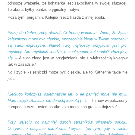
odnoszę wrażenie, że bohaterka jest zakochana w swojej służącej.
To akurat byłby bardzo oryginalny motyw.
Poza tym, pergamin. Kolejna rzecz każda z innej epoki.
Piszę do Ciebie, żeby okazać Ci trochę wsparcia. Wiem, że życie
księżniczki może być ciężkie, szczególnie kiedy w Twoim otoczeniu
są sami mężczyźni. Nawet Twój najlepszy przyjaciel jest płci
męskiej! Nie myślałaś kiedyś o znalezieniu koleżanki? Rozejrzyj
się.
– Ale co złego jest w przyjaźnieniu się z większością kolegów
tak w zasadzie?
No i życie księżniczki może być ciężkie, ale to Katherine takie nie
jest.
Niedługo kończysz osiemnaście lat, o ile pamięć mnie nie myli.
Mam rację? Staniesz się dorosłą kobietą (...).
– I znów współczesny
europocentryzm, osiemnastka jako magiczna granica dojrzałości.
Przy wejściu co najmniej dwóch strażników pilnowało pokoju.
Oczywiście oficjalnie patrolowali korytarz (po tym, gdy w wieku
szesnastu lat pokłóciłam się z ojcem o to, że nie jestem dzieckiem i