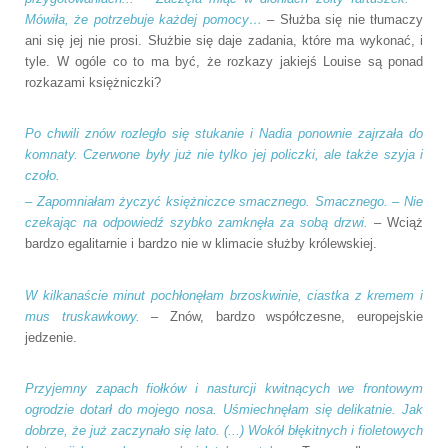
Mówiła, że potrzebuje każdej pomocy…
– Służba się nie tłumaczy
ani się jej nie prosi. Służbie się daje zadania, które ma wykonać, i
tyle. W ogóle co to ma być, że rozkazy jakiejś Louise są ponad
rozkazami księżniczki?
Po chwili znów rozległo się stukanie i Nadia ponownie zajrzała do
komnaty. Czerwone były już nie tylko jej policzki, ale także szyja i
czoło.
– Zapomniałam życzyć księżniczce smacznego. Smacznego. – Nie
czekając na odpowiedź szybko zamknęła za sobą drzwi.
– Wciąż
bardzo egalitarnie i bardzo nie w klimacie służby królewskiej.
W kilkanaście minut pochłonęłam brzoskwinie, ciastka z kremem i
mus truskawkowy.
– Znów, bardzo współczesne, europejskie
jedzenie.
Przyjemny zapach fiołków i nasturcji kwitnących we frontowym
ogrodzie dotarł do mojego nosa. Uśmiechnęłam się delikatnie. Jak
dobrze, że już zaczynało się lato. (...) Wokół błękitnych i fioletowych