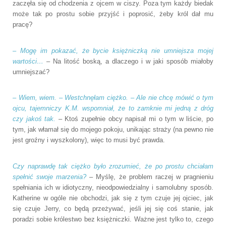
zaczęła się od chodzenia z ojcem w ciszy. Poza tym każdy biedak
może tak po prostu sobie przyjść i poprosić, żeby król dał mu
pracę?
– Mogę im pokazać, że bycie księżniczką nie umniejsza mojej
wartości…
– Na litość boską, a dlaczego i w jaki sposób miałoby
umniejszać?
– Wiem, wiem. – Westchnęłam ciężko. – Ale nie chcę mówić o tym
ojcu, tajemniczy K.M. wspomniał, że to zamknie mi jedną z dróg
czy jakoś tak.
– Ktoś zupełnie obcy napisał mi o tym w liście, po
tym, jak włamał się do mojego pokoju, unikając straży (na pewno nie
jest groźny i wyszkolony), więc to musi być prawda.
Czy naprawdę tak ciężko było zrozumieć, że po prostu chciałam
spełnić swoje marzenia?
– Myślę, że problem raczej w pragnieniu
spełniania ich w idiotyczny, nieodpowiedzialny i samolubny sposób.
Katherine w ogóle nie obchodzi, jak się z tym czuje jej ojciec, jak
się czuje Jerry, co będą przeżywać, jeśli jej się coś stanie, jak
poradzi sobie królestwo bez księżniczki. Ważne jest tylko to, czego