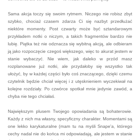
Sama akcja toczy się swoim rytmem. Niczego nie robisz zbyt
szybko, chociaż czasem zdarza Ci się nazbyt przedłużać
niektóre momenty. Post czwarty może być sztandarowym
przykładem notki o niczym, a takich fragmentów bardzo nie
lubię. Piątka też nie odznacza się wybitną akcją, ale odbieram
ją jako rozpoczęcie czegoś większego, więc to akurat jestem w
stanie wybaczyć. Nie wiem, jak daleko w przód masz
rozplanowane już notki, ale przydałoby się wszystko tak
ułożyć, by w każdej części było coś znaczącego, dzięki czemu
czytelnik będzie chciał więcej i z utęsknieniem wyczekiwał na
kolejne rozdziały. Po czwórce spotkał mnie jedynie zawód, a
chyba nie tego chciałaś.
Największym plusem Twojego opowiadania są bohaterowie.
Każdy z nich ma własny, specyficzny charakter. Momentami są
one lekko karykaturalne (mam tu na myśli Snape'a, którego
cechy nadal nie do końca mi odpowiadają, ale jestem w stanie