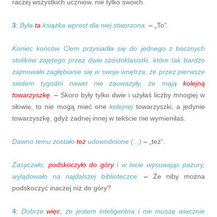
raczej wszystkich uczniów, nie tylko swoich.
3
:
Była
ta
książka wprost dla niej stworzona.
–
„To”.
Koniec końców Clem przysiadła się do jednego z bocznych
stolików zajętego przez dwie szóstoklasistki, które tak bardzo
zajmowało zagłębianie się w swoje wnętrza, że przez pierwsze
siedem tygodni nawet nie zauważyły, że mają
kolejną
towarzyszkę
.
–
Skoro były tylko dwie i użyłaś liczby mnogiej w
słowie, to nie mogą mieć one
kolejnej
towarzyszki, a jedynie
towarzyszkę, gdyż żadnej innej w tekście nie wymieniłaś.
Dawno temu zostało
tez
udowodnione (...)
–
„też”.
Zasyczało,
podskoczyło do góry
i w locie wysuwając pazury,
wylądowało na najdalszej biblioteczce.
–
Że niby można
podskoczyć inaczej niż do góry?
4
:
Dobrze
więc
, że jestem inteligentna i nie muszę wiecznie