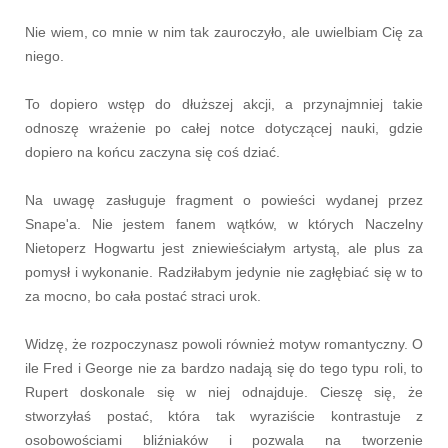
Nie wiem, co mnie w nim tak zauroczyło, ale uwielbiam Cię za
niego.
To dopiero wstęp do dłuższej akcji, a przynajmniej takie
odnoszę wrażenie po całej notce dotyczącej nauki, gdzie
dopiero na końcu zaczyna się coś dziać.
Na uwagę zasługuje fragment o powieści wydanej przez
Snape'a. Nie jestem fanem wątków, w których Naczelny
Nietoperz Hogwartu jest zniewieściałym artystą, ale plus za
pomysł i wykonanie. Radziłabym jedynie nie zagłębiać się w to
za mocno, bo cała postać straci urok.
Widzę, że rozpoczynasz powoli również motyw romantyczny. O
ile Fred i George nie za bardzo nadają się do tego typu roli, to
Rupert doskonale się w niej odnajduje. Cieszę się, że
stworzyłaś postać, która tak wyraziście kontrastuje z
osobowościami bliźniaków i pozwala na tworzenie