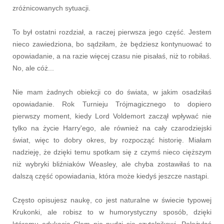
zróżnicowanych sytuacji.
To był ostatni rozdział, a raczej pierwsza jego część. Jestem
nieco zawiedziona, bo sądziłam, że będziesz kontynuować to
opowiadanie, a na razie więcej czasu nie pisałaś, niż to robiłaś.
No, ale cóż...
Nie mam żadnych obiekcji co do świata, w jakim osadziłaś
opowiadanie. Rok Turnieju Trójmagicznego to dopiero
pierwszy moment, kiedy Lord Voldemort zaczął wpływać nie
tylko na życie Harry'ego, ale również na cały czarodziejski
świat, więc to dobry okres, by rozpocząć historię. Miałam
nadzieję, że dzięki temu spotkam się z czymś nieco cięższym
niż wybryki bliźniaków Weasley, ale chyba zostawiłaś to na
dalszą część opowiadania, która może kiedyś jeszcze nastąpi.
Często opisujesz naukę, co jest naturalne w świecie typowej
Krukonki, ale robisz to w humorystyczny sposób, dzięki
któremu edukacja Clem nie nudzi się czytelnikowi. Położyłaś