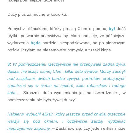
Duży plus za muchę w kociołku.
Pomysł z bliźniakami, którzy proszą Clem o pomoc,
był
dość
płytki i potwornie przewidywalny. Mam nadzieję, że późniejsze
wydarzenia
będą
bardziej niespodziewane, bo po pierwszym
poście liczyłam na niesamowite pomysły, a tu taki klops.
3:
W pomieszczeniu rzeczywiście nie przebywała żadna żywa
dusza, nie licząc samej Clem, kilku delikwentów, którzy zasnęli
nad książkami, dwóch bardzo żywych portretów, próbujących
zapatrzeć się w siebie na śmierć, kilku robaczków i rudego
kota.
–
Strasznie dużo wymieniania jak na stwierdzenie „ w
pomieszczeniu nie było żywej duszy”.
Najpierw wybuchł eliksir, który jeszcze przed chwilą grzecznie
warzył się pod oknem, i oczywiście zaczął wydzielać
nieprzyjemne zapachy.
– Z
astanów się, czy jeden eliksir może