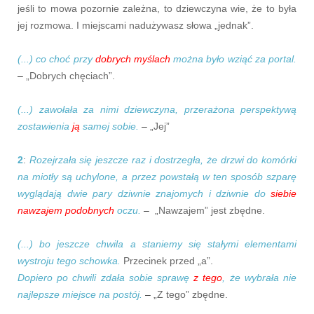
jeśli to mowa pozornie zależna, to dziewczyna wie, że to była
jej rozmowa. I miejscami nadużywasz słowa „jednak”.
(...) co choć przy
dobrych myślach
można było wziąć za portal.
–
„Dobrych chęciach”.
(...) zawołała za nimi dziewczyna, przerażona perspektywą
zostawienia
ją
samej sobie.
–
„Jej”
2
:
Rozejrzała się jeszcze raz i dostrzegła, że drzwi do komórki
na miotły są uchylone, a przez powstałą w ten sposób szparę
wyglądają dwie pary dziwnie znajomych i dziwnie do
siebie
nawzajem podobnych
oczu.
–
„Nawzajem” jest zbędne.
(...) bo jeszcze chwila a staniemy się stałymi elementami
wystroju tego schowka.
Przecinek przed „a”.
Dopiero po chwili zdała sobie sprawę
z tego
, że wybrała nie
najlepsze miejsce na postój.
–
„Z tego” zbędne.