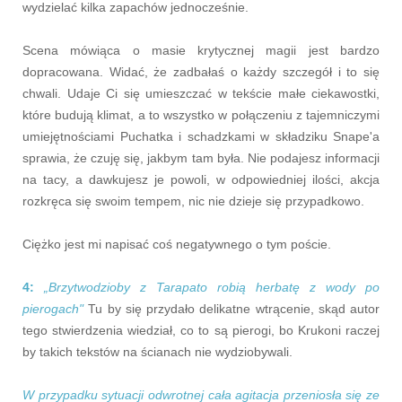
wydzielać kilka zapachów jednocześnie.
Scena mówiąca o masie krytycznej magii jest bardzo
dopracowana. Widać, że zadbałaś o każdy szczegół i to się
chwali. Udaje Ci się umieszczać w tekście małe ciekawostki,
które budują klimat, a to wszystko w połączeniu z tajemniczymi
umiejętnościami Puchatka i schadzkami w składziku Snape'a
sprawia, że czuję się, jakbym tam była. Nie podajesz informacji
na tacy, a dawkujesz je powoli, w odpowiedniej ilości, akcja
rozkręca się swoim tempem, nic nie dzieje się przypadkowo.
Ciężko jest mi napisać coś negatywnego o tym poście.
4:
„Brzytwodzioby z Tarapato robią herbatę z wody po
pierogach"
Tu by się przydało delikatne wtrącenie, skąd autor
tego stwierdzenia wiedział, co to są pierogi, bo Krukoni raczej
by takich tekstów na ścianach nie wydziobywali.
W przypadku sytuacji odwrotnej cała agitacja przeniosła się ze