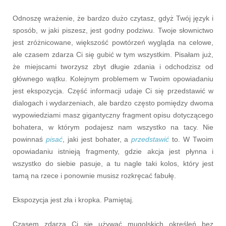
Odnoszę wrażenie, że bardzo dużo czytasz, gdyż Twój język i
sposób, w jaki piszesz, jest godny podziwu. Twoje słownictwo
jest zróżnicowane, większość powtórzeń wygląda na celowe,
ale czasem zdarza Ci się gubić w tym wszystkim. Pisałam już,
że miejscami tworzysz zbyt długie zdania i odchodzisz od
głównego wątku. Kolejnym problemem w Twoim opowiadaniu
jest ekspozycja. Część informacji udaje Ci się przedstawić w
dialogach i wydarzeniach, ale bardzo często pomiędzy dwoma
wypowiedziami masz gigantyczny fragment opisu dotyczącego
bohatera, w którym podajesz nam wszystko na tacy. Nie
powinnaś
pisać
, jaki jest bohater, a
przedstawić
to. W Twoim
opowiadaniu istnieją fragmenty, gdzie akcja jest płynna i
wszystko do siebie pasuje, a tu nagle taki kolos, który jest
tamą na rzece i ponownie musisz rozkręcać fabułę.
Ekspozycja jest zła i kropka. Pamiętaj.
Czasem zdarza Ci się używać mugolskich określeń bez