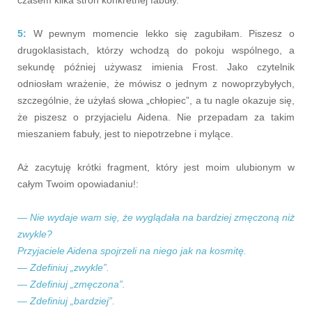
5:
W pewnym momencie lekko się zagubiłam. Piszesz o
drugoklasistach, którzy wchodzą do pokoju wspólnego, a
sekundę później używasz imienia Frost. Jako czytelnik
odniosłam wrażenie, że mówisz o jednym z nowoprzybyłych,
szczególnie, że użyłaś słowa „chłopiec”, a tu nagle okazuje się,
że piszesz o przyjacielu Aidena. Nie przepadam za takim
mieszaniem fabuły, jest to niepotrzebne i mylące.
Aż zacytuję krótki fragment, który jest moim ulubionym w
całym Twoim opowiadaniu!:
— Nie wydaje wam się, że wyglądała na bardziej zmęczoną niż
zwykle?
Przyjaciele Aidena spojrzeli na niego jak na kosmitę.
— Zdefiniuj „zwykle”.
— Zdefiniuj „zmęczona”.
— Zdefiniuj „bardziej”.