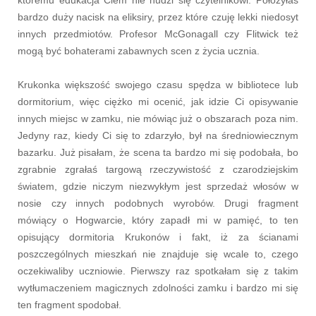
bardzo duży nacisk na eliksiry, przez które czuję lekki niedosyt
innych przedmiotów. Profesor McGonagall czy Flitwick też
mogą być bohaterami zabawnych scen z życia ucznia.
Krukonka większość swojego czasu spędza w bibliotece lub
dormitorium, więc ciężko mi ocenić, jak idzie Ci opisywanie
innych miejsc w zamku, nie mówiąc już o obszarach poza nim.
Jedyny raz, kiedy Ci się to zdarzyło, był na średniowiecznym
bazarku. Już pisałam, że scena ta bardzo mi się podobała, bo
zgrabnie zgrałaś targową rzeczywistość z czarodziejskim
światem, gdzie niczym niezwykłym jest sprzedaż włosów w
nosie czy innych podobnych wyrobów. Drugi fragment
mówiący o Hogwarcie, który zapadł mi w pamięć, to ten
opisujący dormitoria Krukonów i fakt, iż za ścianami
poszczególnych mieszkań nie znajduje się wcale to, czego
oczekiwaliby uczniowie. Pierwszy raz spotkałam się z takim
wytłumaczeniem magicznych zdolności zamku i bardzo mi się
ten fragment spodobał.