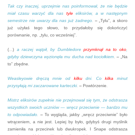
Tak czy inaczej, uprzejmie nas poinformował, że nie będzie
miał czasu warzyć dla nas
tyle
eliksirów, a w następnym
semestrze nie uwarzy dla nas już żadnego.
–
„Tylu”, a skoro
już użyłaś tego słowo, to przydałoby się dokończyć
porównanie, np. „tylu, co wcześniej”.
(...)
a raczej wątpił, by Dumbledore
przymknął na to oko
,
gdyby dziewczyna wyzionęła mu ducha nad kociołkiem
.
–
„Na
to” zbędne.
Weasleyowie dręczą mnie od
kilku
dni. Co
kilka
minut
przysyłają mi zaczarowane karteczki.
–
Powtórzenie.
Mistrz eliksirów zupełnie nie przejmował się tym, że odstrasza
wszystkich swoich uczniów — wręcz przeciwnie — bardzo mu
to odpowiadało.
–
To wygląda, jakby „wręcz przeciwnie” było
wtrąceniem, a nie jest. Lepiej by było, gdybyś drugi myślnik
zamieniła na przecinek lub dwukropek. I Snape odstrasza