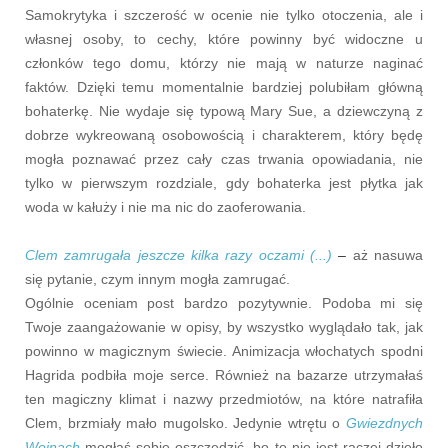
Samokrytyka i szczerość w ocenie nie tylko otoczenia, ale i
własnej osoby, to cechy, które powinny być widoczne u
członków tego domu, którzy nie mają w naturze naginać
faktów. Dzięki temu momentalnie bardziej polubiłam główną
bohaterkę. Nie wydaje się typową Mary Sue, a dziewczyną z
dobrze wykreowaną osobowością i charakterem, który będę
mogła poznawać przez cały czas trwania opowiadania, nie
tylko w pierwszym rozdziale, gdy bohaterka jest płytka jak
woda w kałuży i nie ma nic do zaoferowania.
Clem zamrugała jeszcze kilka razy oczami (...)
–
aż nasuwa
się pytanie, czym innym mogła zamrugać.
Ogólnie oceniam post bardzo pozytywnie. Podoba mi się
Twoje zaangażowanie w opisy, by wszystko wyglądało tak, jak
powinno w magicznym świecie. Animizacja włochatych spodni
Hagrida podbiła moje serce. Również na bazarze utrzymałaś
ten magiczny klimat i nazwy przedmiotów, na które natrafiła
Clem, brzmiały mało mugolsko. Jedynie wtrętu o
Gwiezdnych
Wojnach
mogłaś sobie oszczędzić, bo to nie jest raczej dzieło