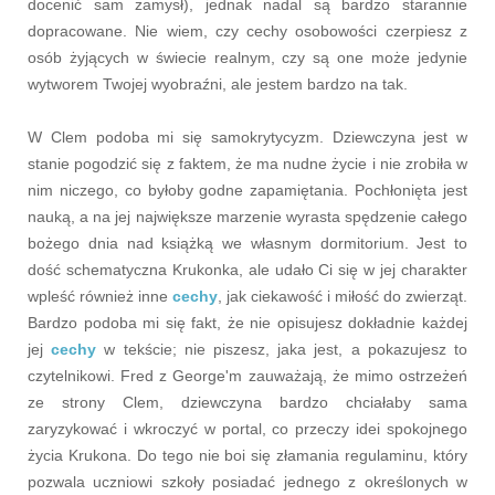
docenić sam zamysł), jednak nadal są bardzo starannie
dopracowane. Nie wiem, czy cechy osobowości czerpiesz z
osób żyjących w świecie realnym, czy są one może jedynie
wytworem Twojej wyobraźni, ale jestem bardzo na tak.
W Clem podoba mi się samokrytycyzm. Dziewczyna jest w
stanie pogodzić się z faktem, że ma nudne życie i nie zrobiła w
nim niczego, co byłoby godne zapamiętania. Pochłonięta jest
nauką, a na jej największe marzenie wyrasta spędzenie całego
bożego dnia nad książką we własnym dormitorium. Jest to
dość schematyczna Krukonka, ale udało Ci się w jej charakter
wpleść również inne
cechy
, jak ciekawość i miłość do zwierząt.
Bardzo podoba mi się fakt, że nie opisujesz dokładnie każdej
jej
cechy
w tekście; nie piszesz, jaka jest, a pokazujesz to
czytelnikowi. Fred z George'm zauważają, że mimo ostrzeżeń
ze strony Clem, dziewczyna bardzo chciałaby sama
zaryzykować i wkroczyć w portal, co przeczy idei spokojnego
życia Krukona. Do tego nie boi się złamania regulaminu, który
pozwala uczniowi szkoły posiadać jednego z określonych w