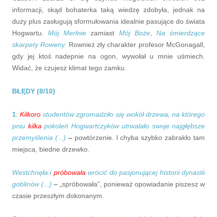
informacji, skąd bohaterka taką wiedzę zdobyła, jednak na
duży plus zasługują sformułowania idealnie pasujące do świata
Hogwartu.
Mój Merlnie
zamiast
Mój Boże
,
Na śmierdzące
skarpety Roweny.
Rownież zły charakter profesor McGonagall,
gdy jej ktoś nadepnie na ogon, wywołał u mnie uśmiech.
Widać, że czujesz klimat tego zamku.
BŁĘDY (8/10)
1
:
Kilkoro
studentów zgromadziło się wokół drzewa, na którego
pniu
kilka
pokoleń Hogwartczyków utrwalało swoje najgłębsze
przemyślenia (...)
–
powtórzenie. I chyba szybko zabrakło tam
miejsca, biedne drzewko.
Westchnęła i
próbowała
wrócić do pasjonującej historii dynastii
goblinów (...)
–
„spróbowała”, ponieważ opowiadanie piszesz w
czasie przeszłym dokonanym.