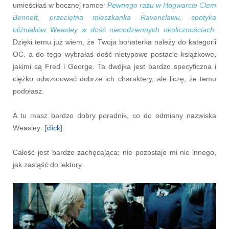
umieściłaś w bocznej ramce
: Pewnego razu w Hogwarcie Clem
Bennett, przeciętna mieszkanka Ravenclawu, spotyka
bliźniaków Weasley w dość niecodziennych okolicznościach.
Dzięki temu już wiem, że Twoja bohaterka należy do kategorii
OC, a do tego wybrałaś dość nietypowe postacie książkowe,
jakimi są Fred i George. Ta dwójka jest bardzo specyficzna i
ciężko odwzorować dobrze ich charaktery, ale liczę, że temu
podołasz.
A tu masz bardzo dobry poradnik, co do odmiany nazwiska
Weasley: [
click
]
Całość jest bardzo zachęcająca; nie pozostaje mi nic innego,
jak zasiąść do lektury.