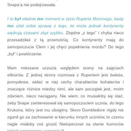
Snape'a nie podejrzewała.
I to
był
właśnie
ten
moment w życiu Ruperta Monroego, kiedy
ten
zdał sobie sprawę z tego, że może jednak kontynenty
wędrują czasami zbyt szybko.
Zbędne „z tego” i chyba nieco
przesadziłaś z tą przenośnią. Co kontynenty mają do
samopoczucia Clem i jej chęci popełnienia mordu? Do tego
„był” i powtórzenie.
Mam mieszane uczucia względem sceny na zajęciach
eliksirów. Z jednej strony rozmowa z Rupertem jest świeża,
pomysłowa, widać w niej cechy charakterów bohaterów i
znaczące różnice miedzy nimi, ale sam początek jest, moim
zdaniem, nieco naciągany. Nie wiem, co musiałoby się stać,
żeby Snape zainteresował się samopoczuciem ucznia, do tego
Krukona, który jest mu obojętny. Skoro Dumbledore nigdy nie
zganił go za zachowanie w kierunku innych uczniów, to czemu
nagle miałoby coś grozić Nietoperzowi za olanie humorów
jakiejś pomniejszej uczennicy?