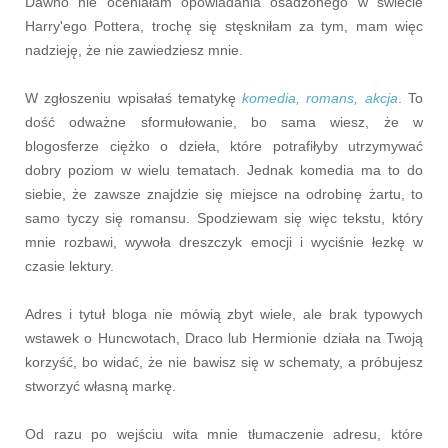
Dawno nie oceniałam opowiadania osadzonego w świecie
Harry'ego Pottera, trochę się stęskniłam za tym, mam więc
nadzieję, że nie zawiedziesz mnie.
W zgłoszeniu wpisałaś tematykę
komedia, romans, akcja
. To
dość odważne sformułowanie, bo sama wiesz, że w
blogosferze ciężko o dzieła, które potrafiłyby utrzymywać
dobry poziom w wielu tematach. Jednak komedia ma to do
siebie, że zawsze znajdzie się miejsce na odrobinę żartu, to
samo tyczy się romansu. Spodziewam się więc tekstu, który
mnie rozbawi, wywoła dreszczyk emocji i wyciśnie łezkę w
czasie lektury.
Adres i tytuł bloga nie mówią zbyt wiele, ale brak typowych
wstawek o Huncwotach, Draco lub Hermionie działa na Twoją
korzyść, bo widać, że nie bawisz się w schematy, a próbujesz
stworzyć własną markę.
Od razu po wejściu wita mnie tłumaczenie adresu, które