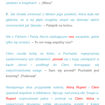
siedzieć w książkach.
–
„Wiesz”.
5
:
Jak śmiała zmieszać z błotem jego powieść, która była tak
głęboka, że w tej głębi mogłoby utopić się dziesięć takich
recenzentek jak Skeeter
.
–
Pytajnik na końcu.
Nie z Filchem i Panią Norris wtykającymi
nos
wszędzie, gdzie
tylko się zmieści.
–
To oni mają wspólny nos?
Clem rzuciła torbę na łóżko, a Puchatek, najwyraźniej
zaalarmowany tym dźwiękiem,
porwał
się z kupy zwiniętych w
kącie ubrań i podbiegł do Clem, domagając się
natychmiastowej uwagi.
–
Sam się porwał? Puchatek jest
kosmitą? „Poderwał”.
Następnego dnia przypadała sobota,
którą
Rupert
i
Clem
spędzali wspólnie w bibliotece, ślęcząc nad pracą dla Snape’a.
Rupert
rozprostował palce i zerknął na
Clem
,
która
w
najwyższym skupieniu robiła skrupulatne notatki z księgi