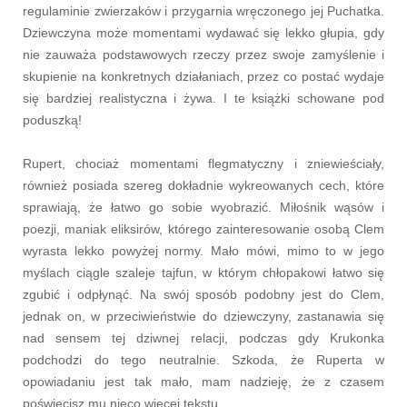
regulaminie zwierzaków i przygarnia wręczonego jej Puchatka.
Dziewczyna może momentami wydawać się lekko głupia, gdy
nie zauważa podstawowych rzeczy przez swoje zamyślenie i
skupienie na konkretnych działaniach, przez co postać wydaje
się bardziej realistyczna i żywa. I te książki schowane pod
poduszką!
Rupert, chociaż momentami flegmatyczny i zniewieściały,
również posiada szereg dokładnie wykreowanych cech, które
sprawiają, że łatwo go sobie wyobrazić. Miłośnik wąsów i
poezji, maniak eliksirów, którego zainteresowanie osobą Clem
wyrasta lekko powyżej normy. Mało mówi, mimo to w jego
myślach ciągle szaleje tajfun, w którym chłopakowi łatwo się
zgubić i odpłynąć. Na swój sposób podobny jest do Clem,
jednak on, w przeciwieństwie do dziewczyny, zastanawia się
nad sensem tej dziwnej relacji, podczas gdy Krukonka
podchodzi do tego neutralnie. Szkoda, że Ruperta w
opowiadaniu jest tak mało, mam nadzieję, że z czasem
poświęcisz mu nieco więcej tekstu.