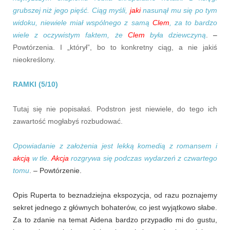
grubszej niż jego pięść. Ciąg myśli,
jaki
nasunął mu się po tym
widoku, niewiele miał wspólnego z samą
Clem
, za to bardzo
wiele z oczywistym faktem, że
Clem
była dziewczyną
.
–
Powtórzenia. I „którył”, bo to konkretny ciąg, a nie jakiś
nieokreślony.
RAMKI (5/10)
Tutaj się nie popisałaś. Podstron jest niewiele, do tego ich
zawartość mogłabyś rozbudować.
Opowiadanie z założenia jest lekką komedią z romansem i
akcją
w tle.
Akcja
rozgrywa się podczas wydarzeń z czwartego
tomu
.
– Powtórzenie.
Opis Ruperta to beznadziejna ekspozycja, od razu poznajemy
sekret jednego z głównych bohaterów, co jest wyjątkowo słabe.
Za to zdanie na temat Aidena bardzo przypadło mi do gustu,