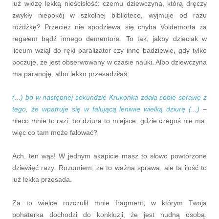
już widzę lekką nieścisłość: czemu dziewczyna, którą dręczy
zwykły niepokój w szkolnej bibliotece, wyjmuje od razu
różdżkę? Przecież nie spodziewa się chyba Voldemorta za
regałem bądź innego dementora. To tak, jakby dzieciak w
liceum wziął do ręki paralizator czy inne badziewie, gdy tylko
poczuje, że jest obserwowany w czasie nauki. Albo dziewczyna
ma paranoję, albo lekko przesadziłaś.
(...) bo w następnej sekundzie Krukonka zdała sobie sprawę z
tego, że wpatruje się w falującą leniwie wielką dziurę (...)
–
nieco mnie to razi, bo dziura to miejsce, gdzie czegoś nie ma,
więc co tam może falować?
Ach, ten wąs! W jednym akapicie masz to słowo powtórzone
dziewięć razy. Rozumiem, że to ważna sprawa, ale ta ilość to
już lekka przesada.
Za to wielce rozczulił mnie fragment, w którym Twoja
bohaterka dochodzi do konkluzji, że jest nudną osobą.