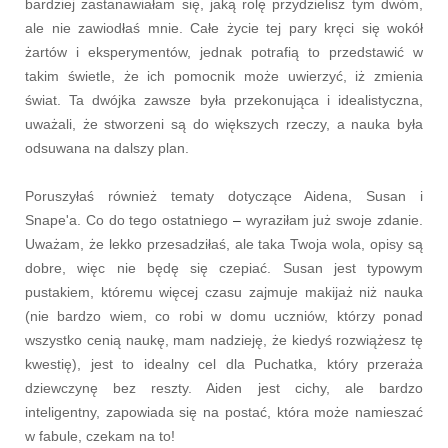
bardziej zastanawiałam się, jaką rolę przydzielisz tym dwóm,
ale nie zawiodłaś mnie. Całe życie tej pary kręci się wokół
żartów i eksperymentów, jednak
potrafią to przedstawić w
takim świetle, że ich pomocnik może uwierzyć, iż zmienia
świat. Ta dwójka zawsze była przekonująca i idealistyczna,
uważali, że stworzeni są do większych rzeczy, a nauka była
odsuwana na dalszy plan.
Poruszyłaś również tematy dotyczące Aidena, Susan i
Snape'a. Co do tego ostatniego
–
wyraziłam już swoje zdanie.
Uważam, że lekko przesadziłaś, ale taka Twoja wola, opisy są
dobre, więc nie będę się czepiać. Susan jest typowym
pustakiem, któremu więcej czasu zajmuje makijaż niż nauka
(nie bardzo wiem, co robi w domu uczniów, którzy ponad
wszystko cenią naukę, mam nadzieję, że kiedyś rozwiążesz tę
kwestię), jest to idealny cel dla Puchatka, który przeraża
dziewczynę bez reszty. Aiden jest cichy, ale bardzo
inteligentny, zapowiada się na postać, która może namieszać
w fabule, czekam na to!