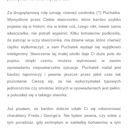
Za drugoplanową rolę uznaję również osobnika (?) Puchatka.
Wymyślone przez Ciebie stworzonko, które bardzo szybko
pojawia się w historii, ma w sobie coś, czego nikt, nawet sama
właścicielka, nie potrafi wyjaśnić. Kilku bohaterów podkreśla,
że patrząc w oczy stworzonka, ma dziwne wizje, które również
ciężko wytłumaczyć, a sam Puchatek wydaje się wyjątkowo
inteligentny. Stworzenie
tej małej istotki daje Ci duże pole do
popisu, dzięki czemu możesz wykreować w swoim
opowiadaniu niepowtarzalne sytuacje. Puchatek nadal jest
bardzo tajemniczy i pewnie jeszcze przez jakiś czas tak
pozostanie. Cieszę się, że nie wykorzystałaś typowych
jednorożców czy smoków, których w opowiadaniach jest pełno,
a pokusiłaś się o takiego stworka.
Już pisałam, że bardzo dobrze udało Ci się odwzorować
charaktery Freda i George'a. Nie byłam pewna, czy sobie z
tym poradzisz, gdy zerknęłam w zakładkę bohaterów, a tym