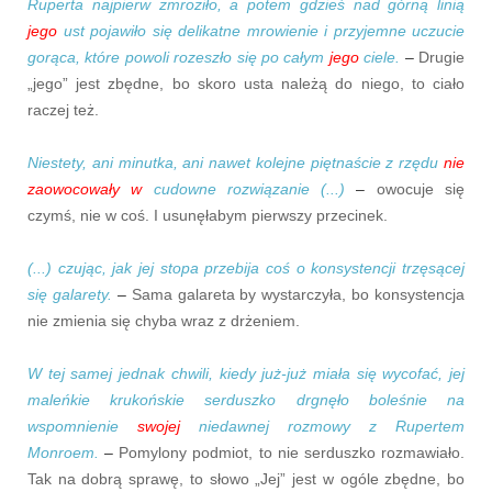
Ruperta najpierw zmroziło, a potem gdzieś nad górną linią
jego
ust pojawiło się delikatne mrowienie i przyjemne uczucie
gorąca, które powoli rozeszło się po całym
jego
ciele.
–
Drugie
„jego” jest zbędne, bo skoro usta należą do niego, to ciało
raczej też.
Niestety, ani minutka, ani nawet kolejne piętnaście z rzędu
nie
zaowocowały w
cudowne rozwiązanie (...)
–
owocuje się
czymś, nie w coś. I usunęłabym pierwszy przecinek.
(...) czując, jak jej stopa przebija coś o konsystencji trzęsącej
się galarety.
–
Sama galareta by wystarczyła, bo konsystencja
nie zmienia się chyba wraz z drżeniem.
W tej samej jednak chwili, kiedy już-już miała się wycofać, jej
maleńkie krukońskie serduszko drgnęło boleśnie na
wspomnienie
swojej
niedawnej rozmowy z Rupertem
Monroem.
–
Pomylony podmiot, to nie serduszko rozmawiało.
Tak na dobrą sprawę, to słowo „Jej” jest w ogóle zbędne, bo