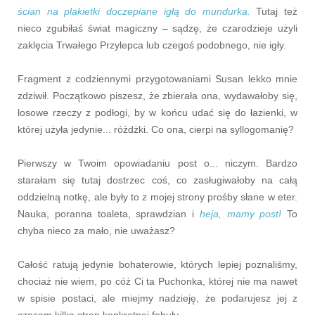
ścian na plakietki doczepiane igłą do mundurka.
Tutaj też
nieco zgubiłaś świat magiczny
–
sądzę, że czarodzieje użyli
zaklęcia Trwałego Przylepca lub czegoś podobnego, nie igły.
Fragment z codziennymi przygotowaniami Susan lekko mnie
zdziwił. Początkowo piszesz, że zbierała ona, wydawałoby się,
losowe rzeczy z podłogi, by w końcu udać się do łazienki, w
której użyła jedynie... różdżki. Co ona, cierpi na syllogomanię?
Pierwszy w Twoim opowiadaniu post o... niczym. Bardzo
starałam się tutaj dostrzec coś, co zasługiwałoby na całą
oddzielną notkę, ale były to z mojej strony prośby słane w eter.
Nauka, poranna toaleta, sprawdzian i
heja, mamy post!
To
chyba nieco za mało, nie uważasz?
Całość ratują jedynie bohaterowie, których lepiej poznaliśmy,
chociaż nie wiem, po cóż Ci ta Puchonka, której nie ma nawet
w spisie postaci, ale miejmy nadzieję, że podarujesz jej z
czasem kilka stron konkretnej fabuły.