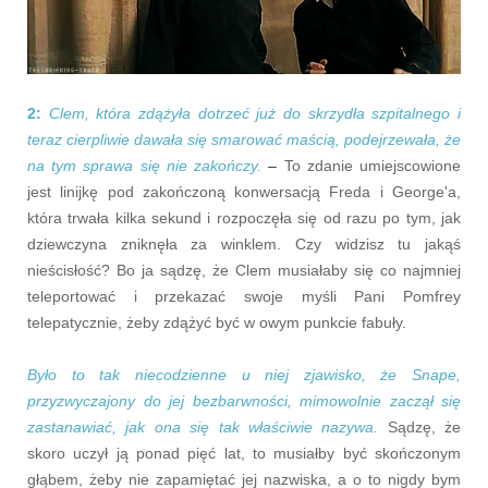
2:
Clem, która zdążyła dotrzeć już do skrzydła szpitalnego i
teraz cierpliwie dawała się smarować maścią, podejrzewała, że
na tym sprawa się nie zakończy.
–
To zdanie umiejscowione
jest linijkę pod zakończoną konwersacją Freda i George'a,
która trwała kilka sekund i rozpoczęła się od razu po tym, jak
dziewczyna zniknęła za winklem. Czy widzisz tu jakąś
nieścisłość? Bo ja sądzę, że Clem musiałaby się co najmniej
teleportować i przekazać swoje myśli Pani Pomfrey
telepatycznie, żeby zdążyć być w owym punkcie fabuły.
Było to tak niecodzienne u niej zjawisko, że Snape,
przyzwyczajony do jej bezbarwności, mimowolnie zaczął się
zastanawiać, jak ona się tak właściwie nazywa.
Sądzę, że
skoro uczył ją ponad pięć lat, to musiałby być skończonym
głąbem, żeby nie zapamiętać jej nazwiska, a o to nigdy bym