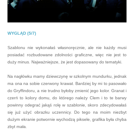
WYGLĄD (5/7)
Szablonu nie wykonałaś własnoręcznie, ale nie każdy musi
posiadać rozbudowane zdolności graficzne, więc nie jest to
duży minus. Najważniejsze, że jest dopasowany do tematyki.
Na nagłówku mamy dziewczynę w szkolnym mundurku, jednak
ma ona na sobie czerwony krawat. Bardziej by mi to pasowało
do Gryffindoru, a nie trudno byłoby zmienić jego kolor. Granat i
czerń to kolory domu, do którego należy Clem i to te barwy
powinny odegrać jakąś rolę w szablonie, skoro zdecydowałaś
się już użyć obrazku uczennicy. Do tego na moim niezbyt
dużym ekranie potwornie wychodzą piksele, grafika była chyba
zbyt mała.