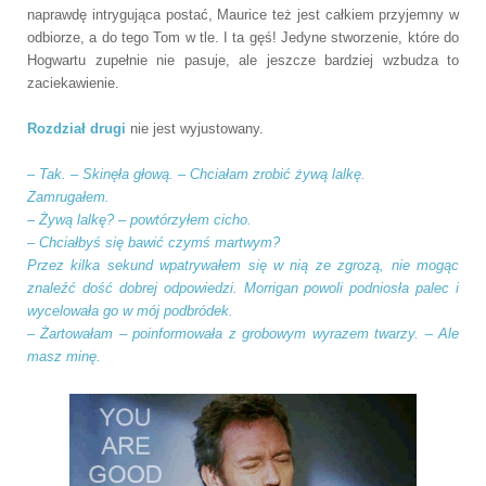
naprawdę intrygująca postać, Maurice też jest całkiem przyjemny w
odbiorze, a do tego Tom w tle. I ta gęś! Jedyne stworzenie, które do
Hogwartu zupełnie nie pasuje, ale jeszcze bardziej wzbudza to
zaciekawienie.
Rozdział drugi
nie jest wyjustowany.
–
Tak. – Skinęła głową. – Chciałam zrobić żywą lalkę.
Zamrugałem.
–
Żywą lalkę? – powtórzyłem cicho.
–
Chciałbyś się bawić czymś martwym?
Przez kilka sekund wpatrywałem się w nią ze zgrozą, nie mogąc
znaleźć dość dobrej odpowiedzi. Morrigan powoli podniosła palec i
wycelowała go w mój podbródek.
–
Żartowałam – poinformowała z grobowym wyrazem twarzy. – Ale
masz minę.