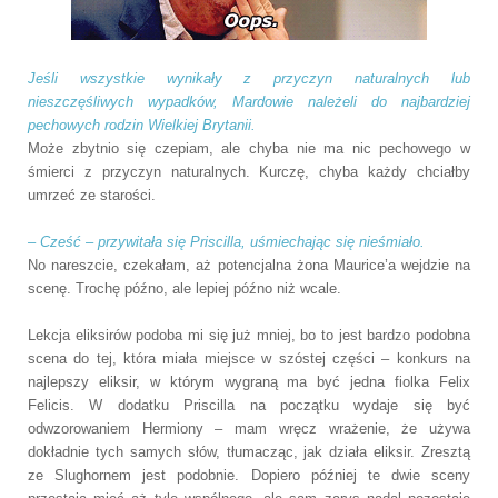
Jeśli wszystkie wynikały z przyczyn naturalnych lub
nieszczęśliwych wypadków, Mardowie należeli do najbardziej
pechowych rodzin Wielkiej Brytanii.
Może zbytnio się czepiam, ale chyba nie ma nic pechowego w
śmierci z przyczyn naturalnych. Kurczę, chyba każdy chciałby
umrzeć ze starości.
–
Cześć – przywitała się Priscilla, uśmiechając się nieśmiało.
No nareszcie, czekałam, aż potencjalna żona Maurice’a wejdzie na
scenę. Trochę późno, ale lepiej późno niż wcale.
Lekcja eliksirów podoba mi się już mniej, bo to jest bardzo podobna
scena do tej, która miała miejsce w szóstej części – konkurs na
najlepszy eliksir, w którym wygraną ma być jedna fiolka Felix
Felicis. W dodatku Priscilla na początku wydaje się być
odwzorowaniem Hermiony – mam wręcz wrażenie, że używa
dokładnie tych samych słów, tłumacząc, jak działa eliksir. Zresztą
ze Slughornem jest podobnie. Dopiero później te dwie sceny