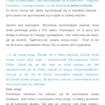
Z tego co wiedziałem, sam wychowywał się w sierocińcu – mógł być
rozżalony z samego powodu, że nie dorastał
w pełnej rodzinie
.
To brzmi trochę tak, jakby wychowywał się w niepełnej rodzinie –
tymczasem nie wychowywał się w ogóle w żadnej rodzinie.
Jestem pod wrażeniem. Wcześniej staronordyjski poemat, teraz
utwór perskiego poety z XIV wieku. Imponujesz mi. A poza tym
dodaje to klimatu do Twojego opowiadania, choć właściwie nie wiem,
jak go określić. Tajemniczość, pewna mistyczność... Choć to też
nie do końca odpowiednie słowa. Ale na pewno jest oryginalnie.
–
A tak swoją drogą, Ślimaki się o ciebie dopytują. Dzisiaj chyba
znowu macie jakiś spęd – poinformował lekceważącym tonem
Ethan. Starał się nie dać tego po sobie poznać, ale fakt
niezaproszenia go do Klubu uważał za rażącą niesprawiedliwość;
zresztą, ja też nie do końca rozumiałem motywy profesora.
McDonald bywał irytujący, ale bystrości umysłu i doskonałych ocen
nie sposób było mu odmówić.
Dwie uwagi:
Komentarz narratora ma odnosić się do zachowania osoby
mówiącej. Jeśli mówi o zachowaniu innej osoby, to należy przenieść
go do kolejnego akapitu. Tak więc od „zresztą” zrób nowe zdanie i