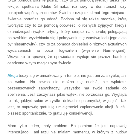
to za pomocą właśnie postaci, czy to za pomocą sytuacji takich jak
lekcje, spotkania Klubu Ślimaka, rozmowy w dormitoriach czy
pokojach wspólnych domów. Świetnie czujesz klimat tego miejsca i
świetnie potrafisz go oddać. Podoba mi się także otoczka, którą
tworzysz czy to za pomocą opowieści o różnych żyjących kiedyś
czarodziejach (wątek artysty, który cierpiał na chorobę polegającą
na szybkim wyziębianiu się i pokrywaniu się warstwą lodu jego ciała
był niesamowity), czy to za pomocą doniesień o różnych aktualnych
wydarzeniach na poza Hogwartem (więzienie Nurmengard).
Wszystko to sprawia, że opowiadanie wydaje się jeszcze bardziej
osadzone w tym magicznym świecie.
Akcja
toczy się w umiarkowanym tempie, nie jest ani za szybko, ani
za wolno. Na pewno nie można się nudzić, nie wplatasz
bezsensownych zapychaczy, wszystko ma swoje zadanie do
spełnienia. Jeśli zaczynasz jakiś wątek, nie porzucasz go. Wygląda
to tak, jakbyś sobie wszystko dokładnie przemyślał, więc jeśli tak
jest, to naprawdę gratuluję umiejętności zaplanowania akcji. A jeśli
piszesz spontanicznie, to gratuluję konsekwencji.
Mam tylko jeden, mały problem. Bo pomimo że jest naprawdę
interesująco i ani razu nie miałam momentu, w którym z nudów