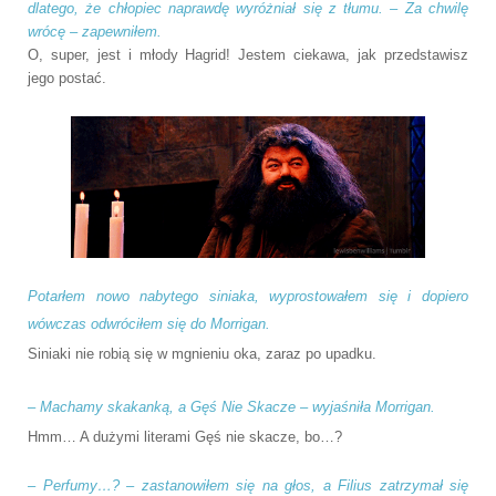
dlatego, że chłopiec naprawdę wyróżniał się z tłumu. – Za chwilę
wrócę – zapewniłem.
O, super, jest i młody Hagrid! Jestem ciekawa, jak przedstawisz
jego postać.
Potarłem nowo nabytego siniaka, wyprostowałem się i dopiero
wówczas odwróciłem się do Morrigan.
Siniaki nie robią się w mgnieniu oka, zaraz po upadku.
–
Machamy skakanką, a Gęś Nie Skacze – wyjaśniła Morrigan.
Hmm… A dużymi literami Gęś nie skacze, bo…?
–
Perfumy…? – zastanowiłem się na głos, a Filius zatrzymał się