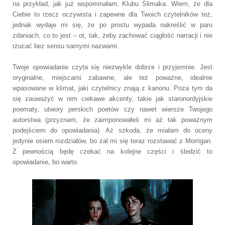
na przykład, jak już wspominałam, Klubu Ślimaka. Wiem, że dla
Ciebie to rzecz oczywista i zapewne dla Twoich czytelników też,
jednak wydaje mi się, że po prostu wypada nakreślić w paru
zdaniach, co to jest – ot, tak, żeby zachować ciągłość narracji i nie
rzucać bez sensu samymi nazwami.
Twoje opowiadanie czyta się niezwykle dobrze i przyjemnie. Jest
oryginalne, miejscami zabawne, ale też poważne, idealnie
wpasowane w klimat, jaki czytelnicy znają z kanonu. Poza tym da
się zauważyć w nim ciekawe akcenty, takie jak staronordyjskie
poematy, utwory perskich poetów czy nawet wiersze Twojego
autorstwa (przyznam, że zaimponowałeś mi aż tak poważnym
podejściem do opowiadania). Aż szkoda, że miałam do oceny
jedynie osiem rozdziałów, bo żal mi się teraz rozstawać z Morrigan.
Z pewnością będę czekać na kolejne części i śledzić to
opowiadanie, bo warto.