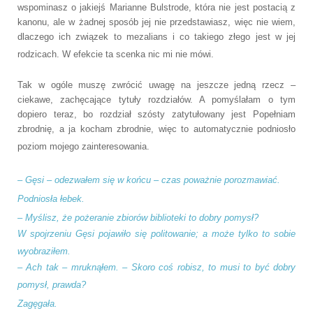
wspominasz o jakiejś Marianne Bulstrode, która nie jest postacią z
kanonu, ale w żadnej sposób jej nie przedstawiasz, więc nie wiem,
dlaczego ich związek to mezalians i co takiego złego jest w jej
rodzicach. W efekcie ta scenka nic mi nie mówi.
Tak w ogóle muszę zwrócić uwagę na jeszcze jedną rzecz –
ciekawe, zachęcające tytuły rozdziałów. A pomyślałam o tym
dopiero teraz, bo rozdział szósty zatytułowany jest
Popełniam
zbrodnię, a ja kocham zbrodnie, więc to automatycznie podniosło
poziom mojego zainteresowania.
–
Gęsi – odezwałem się w końcu – czas poważnie porozmawiać.
Podniosła łebek.
–
Myślisz, że pożeranie zbiorów biblioteki to dobry pomysł?
W spojrzeniu Gęsi pojawiło się politowanie; a może tylko to sobie
wyobraziłem.
–
Ach tak – mruknąłem. – Skoro coś robisz, to musi to być dobry
pomysł, prawda?
Zagęgała.