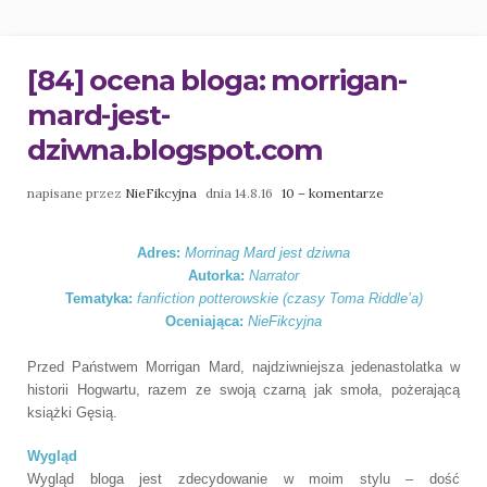
[84] ocena bloga: morrigan-
mard-jest-
dziwna.blogspot.com
napisane przez
NieFikcyjna
dnia 14.8.16
10 – komentarze
Adres:
Morrinag Mard jest dziwna
Autorka:
Narrator
Tematyka:
fanfiction potterowskie (czasy Toma Riddle’a)
Oceniająca:
NieFikcyj
na
Przed Państwem Morrigan Mard, najdziwniejsza jedenastolatka w
historii Hogwartu, razem ze swoją czarną jak smoła, pożerającą
książki Gęsią.
Wygląd
Wygląd bloga jest zdecydowanie w moim stylu – dość