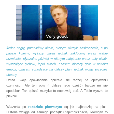
Jeden nagły, przenikliwy akord, niczym okrzyk zaskoczenia, a po
pauzie kolejny, wyższy, zaraz jednak zakłócony przez niskie
brzmienia, słyszalne później w różnym natężeniu przez cały utwór,
wyrażające głęboki, lepki strach, czasem biorący górę w natłoku
emocji, czasem schodzący na dalszy plan, jednak wciąż przecież
obecny.
Dotąd Twoje opowiadanie opierało się raczej na opisywaniu
czynności. Ale ten opis (i dalsze jego część) bardzo mi się
spodobał. Tak opisać muzykę to naprawdę coś. A Tobie wyszło to
pięknie.
Wrażenia po
rozdziale pierwszym
są jak najbardziej na plus.
Historia wciąga od samego początku tajemniczością, Morrigan to