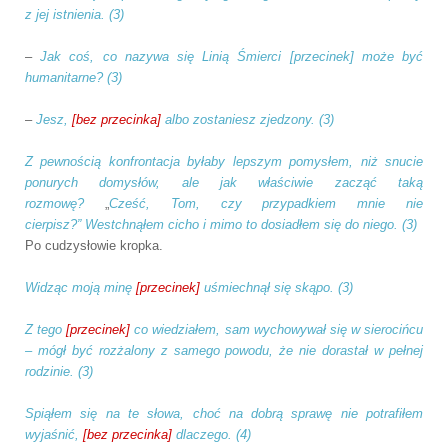
z jej istnienia. (3)
–
Jak coś, co nazywa się Linią Śmierci
[przecinek]
może być
humanitarne? (3)
–
Jesz,
[bez przecinka]
albo zostaniesz zjedzony. (3)
Z pewnością konfrontacja byłaby lepszym pomysłem, niż snucie
ponurych domysłów, ale jak właściwie zacząć taką
rozmowę?
„
Cześć, Tom, czy przypadkiem mnie nie
cierpisz?” Westchnąłem cicho i mimo to dosiadłem się do niego. (3)
Po cudzysłowie kropka.
Widząc moją minę
[przecinek]
uśmiechnął się skąpo. (3)
Z tego
[przecinek]
co wiedziałem, sam
wychowywał się w sierocińcu
– mógł być rozżalony z
samego powodu, że nie dorastał w pełnej
rodzinie. (3)
Spiąłem się na te słowa, choć na dobrą sprawę nie potrafiłem
wyjaśnić,
[bez przecinka]
dlaczego. (4)