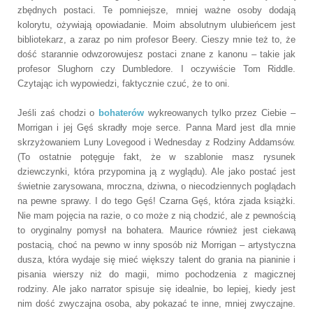
zbędnych postaci. Te pomniejsze, mniej ważne osoby dodają
kolorytu, ożywiają opowiadanie. Moim absolutnym ulubieńcem jest
bibliotekarz, a zaraz po nim profesor Beery. Cieszy mnie też to, że
dość starannie odwzorowujesz postaci znane z kanonu – takie jak
profesor Slughorn czy Dumbledore. I oczywiście Tom Riddle.
Czytając ich wypowiedzi, faktycznie czuć, że to oni.
Jeśli zaś chodzi o
bohaterów
wykreowanych tylko przez Ciebie –
Morrigan i jej Gęś skradły moje serce. Panna Mard jest dla mnie
skrzyżowaniem Luny Lovegood i Wednesday z
Rodziny Addamsów.
(To ostatnie potęguje fakt, że w szablonie masz rysunek
dziewczynki, która przypomina ją z wyglądu). Ale jako postać jest
świetnie zarysowana, mroczna, dziwna, o niecodziennych poglądach
na pewne sprawy. I do tego Gęś! Czarna Gęś, która zjada książki.
Nie mam pojęcia na razie, o co może z nią chodzić, ale z pewnością
to oryginalny pomysł na bohatera. Maurice również jest ciekawą
postacią, choć na pewno w inny sposób niż Morrigan – artystyczna
dusza, która wydaje się mieć większy talent do grania na pianinie i
pisania wierszy niż do magii, mimo pochodzenia z magicznej
rodziny. Ale jako narrator spisuje się idealnie, bo lepiej, kiedy jest
nim dość zwyczajna osoba, aby pokazać te inne, mniej zwyczajne.