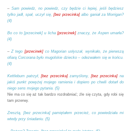
–
Sam powiedz, no powiedz, czy będzie ci lepiej, jeśli będziesz
tylko jadł, spał, uczył się,
[bez przecinka]
albo ganiał za Morrigan?
(4)
Bo co to
[przecinek]
u licha
[przecinek]
znaczy, że Aspen umarła?
(4)
–
Z tego
[przecinek]
co Magorian usłyszał, wynikało, że pierwszą
ofiarą Corcorana było mugolskie dziecko – odezwałem się w końcu.
(4)
Kettleburn patrzył,
[bez przecinka]
zamyślony,
[bez przecinka]
na
jakiś punkt powyżej mojego ramienia i dopiero po chwili dotarł do
niego sens mojego pytania. (5)
Nie ma co się aż tak bardzo rozdrabniać; źle się czyta, gdy robi się
tam przerwy.
Zresztą,
[bez przecinka]
pamiętałem przecież, co powiedziała mi
wtedy przy śniadaniu. (5)