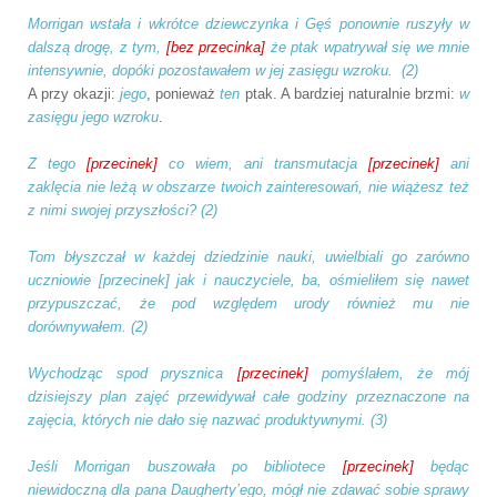
Morrigan wstała i wkrótce dziewczynka i Gęś ponownie ruszyły w
dalszą drogę, z tym,
[bez przecinka]
że ptak wpatrywał się we mnie
intensywnie, dopóki pozostawałem w jej zasięgu wzroku. (2)
A przy okazji:
jego
, ponieważ
ten
ptak. A bardziej naturalnie brzmi:
w
zasięgu jego wzroku
.
Z tego
[przecinek]
co wiem, ani transmutacja
[przecinek]
ani
zaklęcia nie leżą w obszarze twoich zainteresowań, nie wiążesz też
z nimi swojej przyszłości? (2)
Tom błyszczał w każdej dziedzinie nauki, uwielbiali go zarówno
uczniowie
[przecinek]
jak i nauczyciele, ba, ośmieliłem się nawet
przypuszczać, że pod względem urody również mu nie
dorównywałem. (2)
Wychodząc spod prysznica
[przecinek]
pomyślałem, że mój
dzisiejszy plan zajęć przewidywał całe godziny przeznaczone na
zajęcia, których nie dało się nazwać produktywnymi. (3)
Jeśli Morrigan buszowała po bibliotece
[przecinek]
będąc
niewidoczną dla pana Daugherty’ego, mógł nie zdawać sobie sprawy