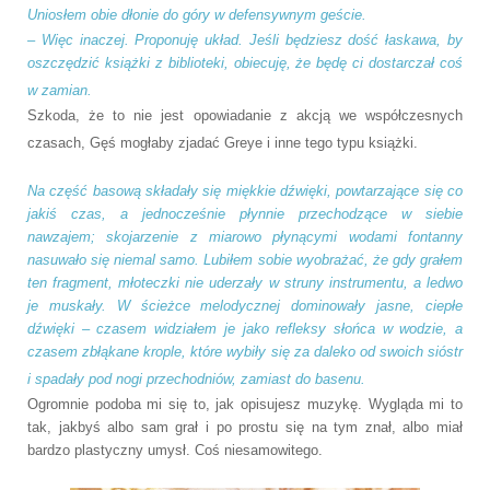
Uniosłem obie dłonie do góry w defensywnym geście.
–
Więc inaczej. Proponuję układ. Jeśli będziesz dość łaskawa, by
oszczędzić książki z biblioteki, obiecuję, że będę ci dostarczał coś
w zamian.
Szkoda, że to nie jest opowiadanie z akcją we współczesnych
czasach, Gęś mogłaby zjadać Greye i inne tego typu książki.
Na część basową składały się miękkie dźwięki, powtarzające się co
jakiś czas, a jednocześnie płynnie przechodzące w siebie
nawzajem; skojarzenie z miarowo płynącymi wodami fontanny
nasuwało się niemal samo. Lubiłem sobie wyobrażać, że gdy grałem
ten fragment, młoteczki nie uderzały w struny instrumentu, a ledwo
je muskały. W ścieżce melodycznej dominowały jasne, ciepłe
dźwięki – czasem widziałem je jako refleksy słońca w wodzie, a
czasem zbłąkane krople, które wybiły się za daleko od swoich sióstr
i spadały pod nogi przechodniów, zamiast do basenu.
Ogromnie podoba mi się to, jak opisujesz muzykę. Wygląda mi to
tak, jakbyś albo sam grał i po prostu się na tym znał, albo miał
bardzo plastyczny umysł. Coś niesamowitego.