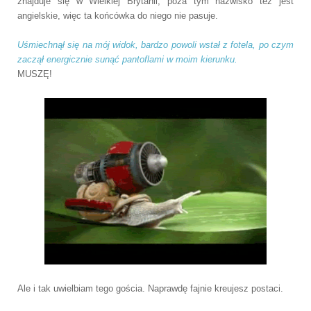
znajduje się w Wielkiej Brytanii, poza tym nazwisko też jest
angielskie, więc ta końcówka do niego nie pasuje.
Uśmiechnął się na mój widok, bardzo powoli wstał z fotela, po czym
zaczął energicznie sunąć pantoflami w moim kierunku.
MUSZĘ!
Ale i tak uwielbiam tego gościa. Naprawdę fajnie kreujesz postaci.