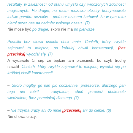
rezultaty w zależności od stanu umysłu
czy
wrodzonych zdolności
magicznych.
Po drugie, na moim roczniku eliksiry kontynuowała
ledwie garstka uczniów – profesor czasem żartował, że w tym roku
cierpi przez nas na nadmiar wolnego czasu. (7)
Nie może być
po drugie
, skoro nie ma
po pierwsze
.
Priscilla bez słowa usiadła obok mnie; Conleth, który zwykle
zajmował to miejsce, po krótkiej chwili konsternacji,
[bez
przecinka]
wycofał się. (7)
A wydawało Ci się, że będzie tam przecinek, bo szyk trochę
nawalił:
Conleth, który zwykle zajmował to miejsce, wycofał się po
krótkiej chwili konsternacji.
–
Skoro mógłby go pan pić codziennie, profesorze, dlaczego pan
tego nie robi? – zapytałem, choć przecież doskonale
wiedziałem,
[bez przecinka]
dlaczego. (7)
–
Nie trzyma urazy
ani do mnie
[przecinek]
ani do ciebie. (8)
Nie chowa urazy.