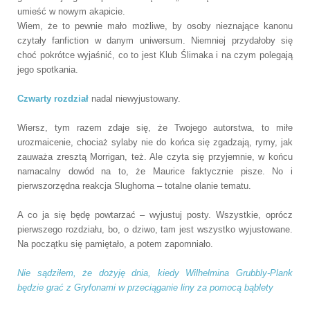
umieść w nowym akapicie.
Wiem, że to pewnie mało możliwe, by osoby nieznające kanonu
czytały fanfiction w danym uniwersum. Niemniej przydałoby się
choć pokrótce wyjaśnić, co to jest Klub Ślimaka i na czym polegają
jego spotkania.
Czwarty rozdział
nadal niewyjustowany.
Wiersz, tym razem zdaje się, że Twojego autorstwa, to miłe
urozmaicenie, chociaż sylaby nie do końca się zgadzają, rymy, jak
zauważa zresztą Morrigan, też. Ale czyta się przyjemnie, w końcu
namacalny dowód na to, że Maurice faktycznie pisze. No i
pierwszorzędna reakcja Slughorna – totalne olanie tematu.
A co ja się będę powtarzać – wyjustuj posty. Wszystkie, oprócz
pierwszego rozdziału, bo, o dziwo, tam jest wszystko wyjustowane.
Na początku się pamiętało, a potem zapomniało.
Nie sądziłem, że dożyję dnia, kiedy Wilhelmina Grubbly-Plank
będzie grać z Gryfonami w przeciąganie liny za pomocą bąblety