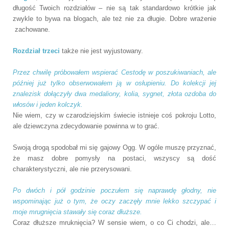
długość Twoich rozdziałów – nie są tak standardowo krótkie jak
zwykle to bywa na blogach, ale też nie za długie. Dobre wrażenie
zachowane.
Rozdział trzeci
także nie jest wyjustowany.
Przez chwilę próbowałem wspierać Cestodę w poszukiwaniach, ale
później już tylko obserwowałem ją w osłupieniu. Do kolekcji jej
znalezisk dołączyły dwa medaliony, kolia, sygnet, złota ozdoba do
włosów i jeden kolczyk.
Nie wiem, czy w czarodziejskim świecie istnieje coś pokroju Lotto,
ale dziewczyna zdecydowanie powinna w to grać.
Swoją drogą spodobał mi się gajowy Ogg. W ogóle muszę przyznać,
że masz dobre pomysły na postaci, wszyscy są dość
charakterystyczni, ale nie przerysowani.
Po dwóch i pół godzinie poczułem się naprawdę głodny, nie
wspominając już o tym, że oczy zaczęły mnie lekko szczypać i
moje mrugnięcia stawały się coraz dłuższe.
Coraz dłuższe mruknięcia? W sensie wiem, o co Ci chodzi, ale…