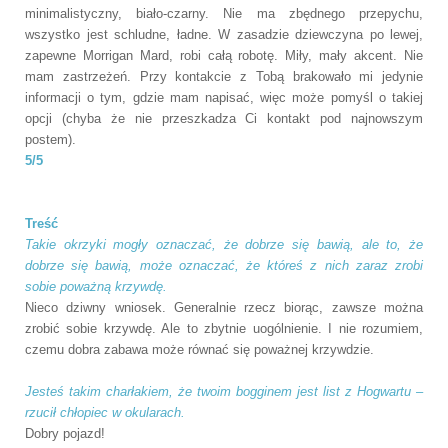
minimalistyczny, biało-czarny. Nie ma zbędnego przepychu,
wszystko jest schludne, ładne. W zasadzie dziewczyna po lewej,
zapewne Morrigan Mard, robi całą robotę. Miły, mały akcent. Nie
mam zastrzeżeń. Przy kontakcie z Tobą brakowało mi jedynie
informacji o tym, gdzie mam napisać, więc może pomyśl o takiej
opcji (chyba że nie przeszkadza Ci kontakt pod najnowszym
postem).
5/5
Treść
Takie okrzyki mogły oznaczać, że dobrze się bawią, ale to, że
dobrze się bawią, może oznaczać, że któreś z nich zaraz zrobi
sobie poważną krzywdę.
Nieco dziwny wniosek. Generalnie rzecz biorąc, zawsze można
zrobić sobie krzywdę. Ale to zbytnie uogólnienie. I nie rozumiem,
czemu dobra zabawa może równać się poważnej krzywdzie.
Jesteś takim charłakiem, że twoim bogginem jest list z Hogwartu –
rzucił chłopiec w okularach.
Dobry pojazd!