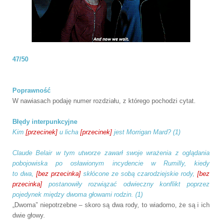
47/50
Poprawność
W nawiasach podaję numer rozdziału, z którego pochodzi cytat.
Błędy interpunkcyjne
Kim
[przecinek]
u licha
[przecinek]
jest Morrigan Mard? (1)
Claude Belair w tym utworze zawarł swoje wrażenia z oglądania
pobojowiska po osławionym incydencie w Rumilly, kiedy
to dwa,
[bez przecinka]
skłócone ze sobą czarodziejskie rody,
[bez
przecinka]
postanowiły rozwiązać odwieczny konflikt poprzez
pojedynek między
dwoma
głowami rodzin. (1)
„Dwoma” niepotrzebne – skoro są dwa rody, to wiadomo, że są i ich
dwie głowy.