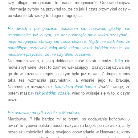
czy długie mrugnięcie to nadal mrugnięcie? Odpowiedniejszą
informacją byłoby na przykład to, że co jakiś czas przymykał oczy –
bo właśnie tak widzę te długie mrugnięcia.
Po dwóch i pół godzinie poczułem się naprawdę głodny, nie
wspominając już o tym, że oczy zaczęły mnie lekko szczypać i
moje mrugnięcia stawały się coraz dłuższe. Nigdy nie sądziłem, że
potrafiłbym przyswoić
taką
ilość tekstu w tak krótkim czasie, ale
musiałem przyznać, że nie czytałem uczciwie.
Nie bardzo wiem, o jaką dokładniej ilość tekstu chodzi.
Taką
nie
mówi zbyt wiele. Jest to zaimek wskazujący i zazwyczaj używa się
go do wskazania czegoś, o czym była już mowa. Z drugiej strony
taka też wzmacnia przymiotnik, a właśnie jego tu brakuje.
Najprostsze rozwiązanie:
taką dużą ilość tekstu
. Zwróć uwagę, że
potem masz
w
tak krótkim
czasie
, więc to wpisuje się w to, o czym
piszę.
Pozostawało mi tylko znaleźć Mardównę.
Mardównę…? Nie bardzo mi to brzmi, bo dodawanie końcówki „-
ówna” to typowo polski sposób nazywania kogoś po nazwisku, a Ty
przecież umieściłeś akcję swojego opowiadania w Hogwarcie, który