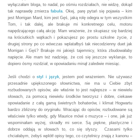
wyłączałam bloga, to nadal, po ośmiu rozdziałach, nie widzę, dokąd
tak naprawdę zmierza
fabuła
. Okej, parę pytań się pojawia – kim
jest Morrigan Mard, kim jest Gęś, jaką rolę odegra w tym wszystkim
Tom, i tak dalej, ale brakuje mi konkretnego celu, motoru
napędzającego całą akcję. Mam wrażenie, że skupiasz się bardziej
na króciutkich wątkach i pokazujesz po prostu szkolne życie, z
drugiej strony po co wówczas wplatałbyś tak niecodzienny duet jak
Morrigan i Gęś? Brakuje mi jakiejś tajemnicy, która zbudowałaby
napięcie. Ale mam też nadzieję, że coś się jeszcze wyklaruje, to
dopiero ósmy rozdział, w opowiadaniu minął zaledwie miesiąc.
Jeśli chodzi o
styl i język
, jestem pod wrażeniem. Nie używasz
przesadnie upiększonego słownictwa, nie ma u Ciebie zbyt
rozbudowanych opisów, ale właśnie to jest najlepsze – w niewielu
słowach, za pomocą niewielu środków tworzysz i dobre, ciekawe
opowiadanie z całą gamą świetnych bohaterów, i klimat Hogwartu
bardzo zbliżony do oryginału. Wracając do opisów, rozbudowane są
właściwie tylko wtedy, gdy Maurice mówi o muzyce – i one, jak już
wspominałam wyżej, skradły mi serce. Są piękne, plastyczne i
dobrze oddają w słowach to, co się słyszy. Czasami tylko
chciałabym, żebyś wplótł opisy tego, co czytelnicy znają z kanonu –