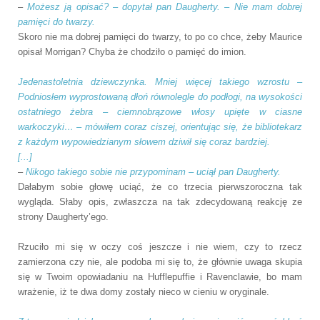
–
Możesz ją opisać? – dopytał pan Daugherty. – Nie mam dobrej
pamięci do twarzy.
Skoro nie ma dobrej pamięci do twarzy, to po co chce, żeby Maurice
opisał Morrigan? Chyba że chodziło o pamięć do imion.
Jedenastoletnia dziewczynka. Mniej więcej takiego wzrostu –
Podniosłem wyprostowaną dłoń równolegle do podłogi, na wysokości
ostatniego żebra – ciemnobrązowe włosy upięte w ciasne
warkoczyki… – mówiłem coraz ciszej, orientując się, że bibliotekarz
z każdym wypowiedzianym słowem dziwił się coraz bardziej.
[...]
–
Nikogo takiego sobie nie przypominam – uciął pan Daugherty.
Dałabym sobie głowę uciąć, że co trzecia pierwszoroczna tak
wygląda. Słaby opis, zwłaszcza na tak zdecydowaną reakcję ze
strony Daugherty’ego.
Rzuciło mi się w oczy coś jeszcze i nie wiem, czy to rzecz
zamierzona czy nie, ale podoba mi się to, że głównie uwaga skupia
się w Twoim opowiadaniu na Hufflepuffie i Ravenclawie, bo mam
wrażenie, iż te dwa domy zostały nieco w cieniu w oryginale.