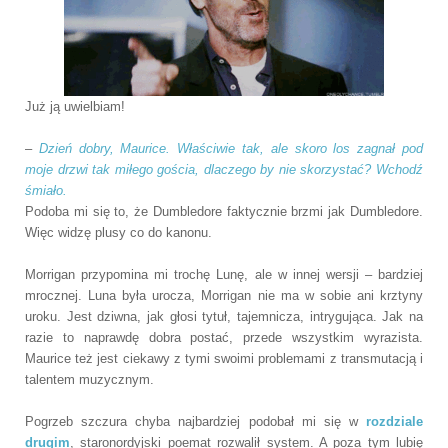
Już ją uwielbiam!
–
Dzień dobry, Maurice. Właściwie tak, ale skoro los zagnał pod
moje drzwi tak miłego gościa, dlaczego by nie skorzystać? Wchodź
śmiało.
Podoba mi się to, że Dumbledore faktycznie brzmi jak Dumbledore.
Więc widzę plusy co do kanonu.
Morrigan przypomina mi trochę Lunę, ale w innej wersji – bardziej
mrocznej. Luna była urocza, Morrigan nie ma w sobie ani krztyny
uroku. Jest dziwna, jak głosi tytuł, tajemnicza, intrygująca. Jak na
razie to naprawdę dobra postać, przede wszystkim wyrazista.
Maurice też jest ciekawy z tymi swoimi problemami z transmutacją i
talentem muzycznym.
Pogrzeb szczura chyba najbardziej podobał mi się w
rozdziale
drugim
, staronordyjski poemat rozwalił system. A poza tym lubię