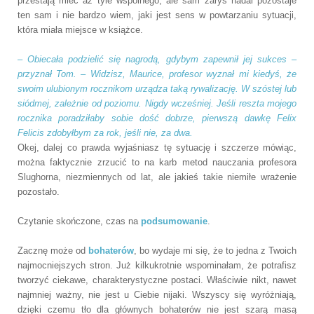
przestają mieć aż tyle wspólnego, ale sam zarys nadal pozostaje
ten sam i nie bardzo wiem, jaki jest sens w powtarzaniu sytuacji,
która miała miejsce w książce.
–
Obiecała podzielić się nagrodą, gdybym zapewnił jej sukces –
przyznał Tom. – Widzisz, Maurice, profesor wyznał mi kiedyś, że
swoim ulubionym rocznikom urządza taką rywalizację. W szóstej lub
siódmej, zależnie od poziomu. Nigdy wcześniej. Jeśli reszta mojego
rocznika poradziłaby sobie dość dobrze, pierwszą dawkę Felix
Felicis zdobyłbym za rok, jeśli nie, za dwa.
Okej, dalej co prawda wyjaśniasz tę sytuację i szczerze mówiąc,
można faktycznie zrzucić to na karb metod nauczania profesora
Slughorna, niezmiennych od lat, ale jakieś takie niemiłe wrażenie
pozostało.
Czytanie skończone, czas na
podsumowanie
.
Zacznę może od
bohaterów
, bo wydaje mi się, że to jedna z Twoich
najmocniejszych stron. Już kilkukrotnie wspominałam, że potrafisz
tworzyć ciekawe, charakterystyczne postaci. Właściwie nikt, nawet
najmniej ważny, nie jest u Ciebie nijaki. Wszyscy się wyróżniają,
dzięki czemu tło dla głównych bohaterów nie jest szarą masą