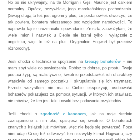
No bo nie ukrywajmy, na tle Morrigan i Gęsi Maurice jest całkiem
normalny. Oprócz, oczywiście, jego marokańskiego pochodzenia.
(Swoją drogą to też jest ogromny plus, że postanowiłeś stworzyć, że
tak powiem, bohatera mieszanego pod względem narodowości. To
naprawdę fajnie urozmaiciło opowiadanie. Zresztą zauważyłam, że
wiele imion i nazwisk u Ciebie nie brzmi tylko i wyłącznie z
angielska, więc to też na plus. Oryginalnie Hogwart był przecież
różnorodny).
Jeśli chodzi o techniczne spojrzenie na
kreację bohaterów
–
nie
mam zbyt wiele do powiedzenia. Robisz to dobrze, po prostu. Twoje
postaci żyją, są realistyczne, świetnie przedstawiłeś ich charaktery
właściwie od samego początku i skrupulatnie się ich trzymasz.
Przede wszystkim nie ma u Ciebie ekspozycji; osobowość
bohaterów pokazujesz za pomocą sytuacji, w których ich stawiasz,
nie mówisz, że ten jest
taki i owaki
bez podawania przykładów.
Jeśli chodzi o
zgodność z kanonem
, jak na moje średnio
zaznajomione z nim oko, spisujesz się świetnie. O bohaterach
znanych z książek już mówiłam, więc nie będę się powtarzać. Poza
nimi udaje Ci się też odtworzyć ten niezwykły klimat Hogwartu, czy