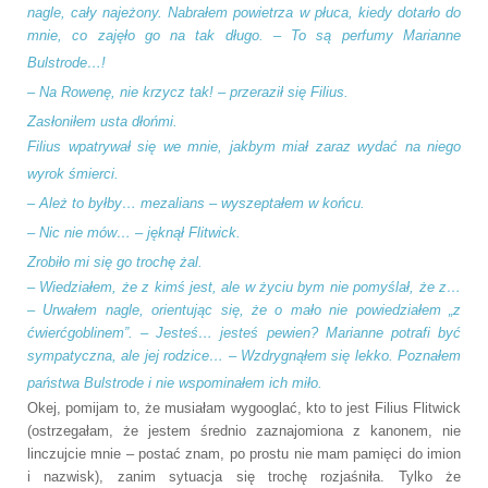
nagle, cały najeżony. Nabrałem powietrza w płuca, kiedy dotarło do
mnie, co zajęło go na tak długo. – To są perfumy Marianne
Bulstrode…!
–
Na Rowenę, nie krzycz tak! – przeraził się Filius.
Zasłoniłem usta dłońmi.
Filius wpatrywał się we mnie, jakbym miał zaraz wydać na niego
wyrok śmierci.
–
Ależ to byłby… mezalians – wyszeptałem w końcu.
–
Nic nie mów… – jęknął Flitwick.
Zrobiło mi się go trochę żal.
–
Wiedziałem, że z kimś jest, ale w życiu bym nie pomyślał, że z…
– Urwałem nagle, orientując się, że o mało nie powiedziałem „z
ćwierćgoblinem”. – Jesteś… jesteś pewien? Marianne potrafi być
sympatyczna, ale jej rodzice… – Wzdrygnąłem się lekko. Poznałem
państwa Bulstrode i nie wspominałem ich miło.
Okej, pomijam to, że musiałam wygooglać, kto to jest Filius Flitwick
(ostrzegałam, że jestem średnio zaznajomiona z kanonem, nie
linczujcie mnie – postać znam, po prostu nie mam pamięci do imion
i nazwisk), zanim sytuacja się trochę rozjaśniła. Tylko że