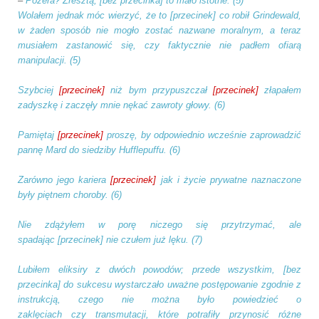
–
Pożera? Zresztą,
[bez przecinka]
to mało istotne. (5)
Wolałem jednak móc wierzyć, że to
[przecinek]
co robił Grindewald,
w żaden sposób nie mogło zostać nazwane moralnym, a teraz
musiałem zastanowić się, czy faktycznie nie padłem ofiarą
manipulacji. (5)
Szybciej
[przecinek]
niż bym przypuszczał
[przecinek]
złapałem
zadyszkę i zaczęły mnie nękać zawroty głowy. (6)
Pamiętaj
[przecinek]
proszę, by odpowiednio wcześnie zaprowadzić
pannę Mard do siedziby Hufflepuffu. (6)
Zarówno jego kariera
[przecinek]
jak i życie prywatne naznaczone
były piętnem choroby. (6)
Nie zdążyłem w porę niczego się przytrzymać, ale
spadając
[przecinek]
nie czułem już lęku. (7)
Lubiłem eliksiry z dwóch powodów; przede wszystkim,
[bez
przecinka]
do sukcesu wystarczało uważne postępowanie zgodnie z
instrukcją, czego nie można było powiedzieć o
zaklęciach
czy
transmutacji, które potrafiły przynosić różne