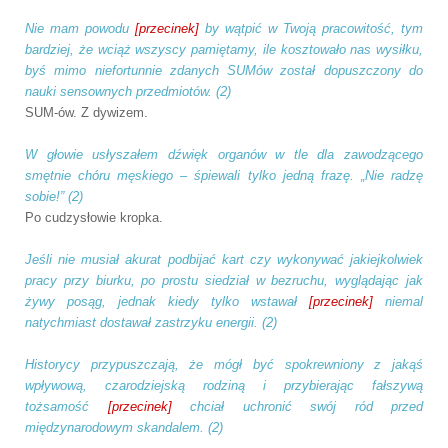
Nie mam powodu
[przecinek]
by wątpić w Twoją pracowitość, tym
bardziej, że wciąż wszyscy pamiętamy, ile kosztowało nas wysiłku,
byś mimo niefortunnie zdanych SUMów
został dopuszczony do
nauki sensownych przedmiotów. (2)
SUM-ów. Z dywizem.
W głowie usłyszałem dźwięk organów w tle dla zawodzącego
smętnie chóru męskiego – śpiewali tylko jedną frazę. „Nie radzę
sobie!” (2)
Po cudzysłowie kropka.
Jeśli nie musiał akurat podbijać kart czy wykonywać jakiejkolwiek
pracy przy biurku, po prostu siedział w bezruchu, wyglądając jak
żywy posąg, jednak kiedy tylko wstawał
[przecinek]
niemal
natychmiast dostawał zastrzyku energii. (2)
Historycy przypuszczają, że mógł być spokrewniony z jakąś
wpływową, czarodziejską rodziną i przybierając fałszywą
tożsamość
[przecinek]
chciał uchronić swój ród przed
międzynarodowym skandalem. (2)