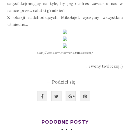
satysfakcjonujący na tyle, by jego adres zawisł u nas w
ramce przez calutki grudzień.
Z okazji nadchodzących Mikołajek życzymy wszystkim
uśmiechu...
http://wonderwinterworld.tumblr.com/
... i weny twórczej :)
— Podziel się —
PODOBNE POSTY