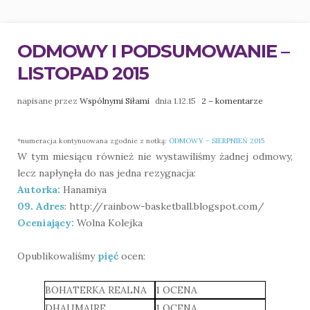
ODMOWY I PODSUMOWANIE –
LISTOPAD 2015
napisane przez
Wspólnymi Siłami
dnia 1.12.15
2 – komentarze
*numeracja kontynuowana zgodnie z notką:
ODMOWY – SIERPNIEŃ 2015
W tym miesiącu również nie wystawiliśmy żadnej odmowy,
lecz napłynęła do nas jedna rezygnacja:
Autorka:
Hanamiya
09. Adres
: http://rainbow-basketball.blogspot.com/
Oceniający:
Wolna Kolejka
Opublikowaliśmy
pięć
ocen:
BOHATERKA REALNA
1 OCENA
DHAUMAIRE
1 OCENA