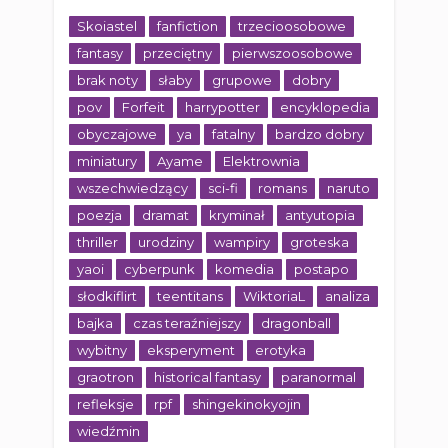
Skoiastel
fanfiction
trzecioosobowe
fantasy
przeciętny
pierwszoosobowe
brak noty
słaby
grupowe
dobry
pov
Forfeit
harrypotter
encyklopedia
obyczajowe
ya
fatalny
bardzo dobry
miniatury
Ayame
Elektrownia
wszechwiedzący
sci-fi
romans
naruto
poezja
dramat
kryminał
antyutopia
thriller
urodziny
wampiry
groteska
yaoi
cyberpunk
komedia
postapo
słodkiflirt
teentitans
WiktoriaL
analiza
bajka
czas teraźniejszy
dragonball
wybitny
eksperyment
erotyka
graotron
historical fantasy
paranormal
refleksje
rpf
shingekinokyojin
wiedźmin