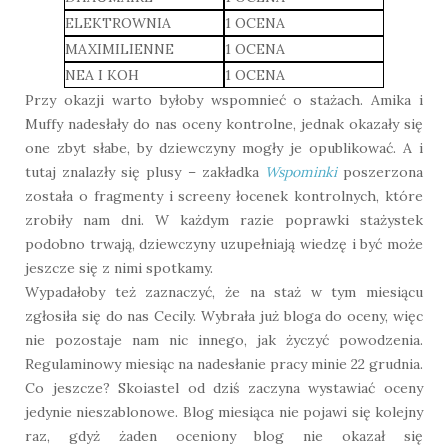
ELEKTROWNIA
1 OCENA
MAXIMILIENNE
1 OCENA
NEA I KOH
1 OCENA
Przy okazji warto byłoby wspomnieć o stażach. Amika i
Muffy nadesłały do nas oceny kontrolne, jednak okazały się
one zbyt słabe, by dziewczyny mogły je opublikować. A i
tutaj znalazły się plusy – zakładka
Wspominki
poszerzona
została o fragmenty i screeny łocenek kontrolnych, które
zrobiły nam dni. W każdym razie poprawki stażystek
podobno trwają, dziewczyny uzupełniają wiedzę i być może
jeszcze się z nimi spotkamy.
Wypadałoby też zaznaczyć, że na staż w tym miesiącu
zgłosiła się do nas Cecily. Wybrała już bloga do oceny, więc
nie pozostaje nam nic innego, jak życzyć powodzenia.
Regulaminowy miesiąc na nadesłanie pracy minie 22 grudnia.
Co jeszcze? Skoiastel od dziś zaczyna wystawiać oceny
jedynie nieszablonowe. Blog miesiąca nie pojawi się kolejny
raz, gdyż żaden oceniony blog nie okazał się