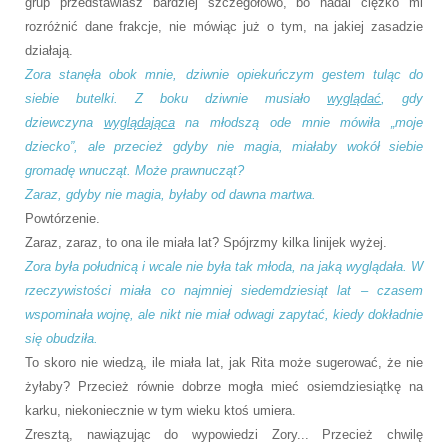
grup przedstawiasz bardziej szczegółowo, bo nadal ciężko mi
rozróżnić dane frakcje, nie mówiąc już o tym, na jakiej zasadzie
działają.
Zora stanęła obok mnie, dziwnie opiekuńczym gestem tuląc do
siebie butelki. Z boku dziwnie musiało
wyglądać
, gdy
dziewczyna
wyglądająca
na młodszą ode mnie mówiła „moje
dziecko”, ale przecież gdyby nie magia, miałaby wokół siebie
gromadę wnucząt. Może prawnucząt?
Zaraz, gdyby nie magia, byłaby od dawna martwa.
Powtórzenie.
Zaraz, zaraz, to ona ile miała lat? Spójrzmy kilka linijek wyżej.
Zora była południcą i wcale nie była tak młoda, na jaką wyglądała. W
rzeczywistości miała co najmniej siedemdziesiąt lat – czasem
wspominała wojnę, ale nikt nie miał odwagi zapytać, kiedy dokładnie
się obudziła.
To skoro nie wiedzą, ile miała lat, jak Rita może sugerować, że nie
żyłaby? Przecież równie dobrze mogła mieć osiemdziesiątkę na
karku, niekoniecznie w tym wieku ktoś umiera.
Zresztą, nawiązując do wypowiedzi Zory... Przecież chwilę