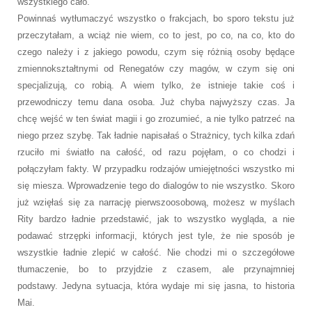
wszystkiego cało.
Powinnaś wytłumaczyć wszystko o frakcjach, bo sporo tekstu już
przeczytałam, a wciąż nie wiem, co to jest, po co, na co, kto do
czego należy i z jakiego powodu, czym się różnią osoby będące
zmiennokształtnymi od Renegatów czy magów, w czym się oni
specjalizują, co robią. A wiem tylko, że istnieje takie coś i
przewodniczy temu dana osoba. Już chyba najwyższy czas. Ja
chcę wejść w ten świat magii i go zrozumieć, a nie tylko patrzeć na
niego przez szybę. Tak ładnie napisałaś o Strażnicy, tych kilka zdań
rzuciło mi światło na całość, od razu pojęłam, o co chodzi i
połączyłam fakty. W przypadku rodzajów umiejętności wszystko mi
się miesza. Wprowadzenie tego do dialogów to nie wszystko. Skoro
już wzięłaś się za narrację pierwszoosobową, możesz w myślach
Rity bardzo ładnie przedstawić, jak to wszystko wygląda, a nie
podawać strzępki informacji, których jest tyle, że nie sposób je
wszystkie ładnie zlepić w całość. Nie chodzi mi o szczegółowe
tłumaczenie, bo to przyjdzie z czasem, ale przynajmniej
podstawy. Jedyna sytuacja, która wydaje mi się jasna, to historia
Mai.