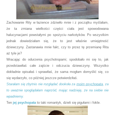
Zachowanie Rity w łazience zdziwiło mnie i z początku myślałam,
że ta zmiana wielkości części ciała jest spowodowana
halucynacjami powstałymi po spożyciu narkotyków. Po wszystkim
jednak dowiedziałam się, że to jest właśnie umiejętność
dziewczyny. Zastanawia mnie fakt, czy to przez tę przemianę Rita
aż tyle je?
Wracając do odurzenia psychotropami; spodobało mi się to, jak
przedstawiłaś całe zajście i odczucia dziewczyny. Wszystko
dokładnie opisałaś i sprawiłaś, że sama mogłam domyślić się, co
się wydarzyło, co później jeszcze potwierdziłaś.
Starałam się zbytnio nie rozglądać dookoła za
moim psychopatą
, za
to uważnie spoglądałam naprzód, mając nadzieję, że na siebie nie
wpadniemy.
Ten
jej psychopata
to taki romantyk, dzieli się pigułami i fokle.