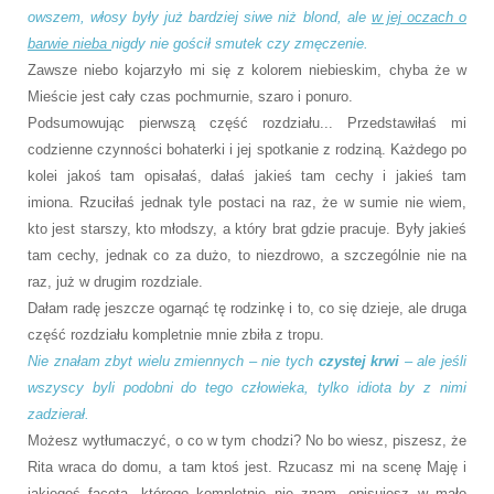
owszem, włosy były już bardziej siwe niż blond, ale
w jej oczach o
barwie nieba
nigdy nie gościł smutek czy zmęczenie.
Zawsze niebo kojarzyło mi się z kolorem niebieskim, chyba że w
Mieście jest cały czas pochmurnie, szaro i ponuro.
Podsumowując pierwszą część rozdziału... Przedstawiłaś mi
codzienne czynności bohaterki i jej spotkanie z rodziną. Każdego po
kolei jakoś tam opisałaś, dałaś jakieś tam cechy i jakieś tam
imiona. Rzuciłaś jednak tyle postaci na raz, że w sumie nie wiem,
kto jest starszy, kto młodszy, a który brat gdzie pracuje. Były jakieś
tam cechy, jednak co za dużo, to niezdrowo, a szczególnie nie na
raz, już w drugim rozdziale.
Dałam radę jeszcze ogarnąć tę rodzinkę i to, co się dzieje, ale druga
część rozdziału kompletnie mnie zbiła z tropu.
Nie znałam zbyt wielu zmiennych – nie tych
czystej krwi
– ale jeśli
wszyscy byli podobni do tego człowieka, tylko idiota by z nimi
zadzierał.
Możesz wytłumaczyć, o co w tym chodzi? No bo wiesz, piszesz, że
Rita wraca do domu, a tam ktoś jest. Rzucasz mi na scenę Maję i
jakiegoś faceta, którego kompletnie nie znam, opisujesz w mało