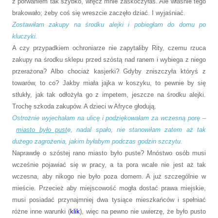
z porwaniem tak szybko, wręcz mnie zaskoczyłaś. Ale właśnie tego
brakowało; żeby coś się wreszcie zaczęło dziać. I wyjaśniać.
Zostawiłam zakupy na środku alejki i pobiegłam do domu po
kluczyki.
A czy przypadkiem ochroniarze nie zapytaliby Rity, czemu rzuca
zakupy na środku sklepu przed szóstą nad ranem i wybiega z niego
przerażona? Albo chociaż kasjerki? Gdyby zniszczyła któryś z
towarów, to co? Jakby miała jajka w koszyku, to pewnie by się
stłukły, jak tak odłożyła go z impetem, jeszcze na środku alejki.
Trochę szkoda zakupów. A dzieci w Afryce głodują.
Ostrożnie wyjechałam na ulicę i podziękowałam za wczesną porę –
miasto było pust
e, nadal spało, nie stanowiłam zatem aż tak
dużego zagrożenia, jakim byłabym podczas godzin szczytu.
Naprawdę o szóstej rano miasto było puste? Mnóstwo osób musi
wcześnie pojawiać się w pracy, a ta pora wcale nie jest aż tak
wczesna, aby nikogo nie było poza domem. A już szczególnie w
mieście. Przecież aby miejscowość mogła dostać prawa miejskie,
musi posiadać przynajmniej dwa tysiące mieszkańców i spełniać
różne inne warunki (
klik
), więc na pewno nie uwierzę, że było pusto