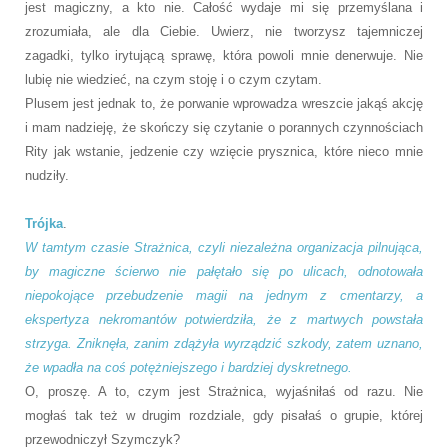
jest magiczny, a kto nie. Całość wydaje mi się przemyślana i
zrozumiała, ale dla Ciebie. Uwierz, nie tworzysz tajemniczej
zagadki, tylko irytującą sprawę, która powoli mnie denerwuje. Nie
lubię nie wiedzieć, na czym stoję i o czym czytam.
Plusem jest jednak to, że porwanie wprowadza wreszcie jakąś akcję
i mam nadzieję, że skończy się czytanie o porannych czynnościach
Rity jak wstanie, jedzenie czy wzięcie prysznica, które nieco mnie
nudziły.
Trójka
.
W tamtym czasie Strażnica, czyli niezależna organizacja pilnująca,
by magiczne ścierwo nie pałętało się po ulicach, odnotowała
niepokojące przebudzenie magii na jednym z cmentarzy, a
ekspertyza nekromantów potwierdziła, że z martwych powstała
strzyga. Zniknęła, zanim zdążyła wyrządzić szkody, zatem uznano,
że wpadła na coś potężniejszego i bardziej dyskretnego.
O, proszę. A to, czym jest Strażnica, wyjaśniłaś od razu. Nie
mogłaś tak też w drugim rozdziale, gdy pisałaś o grupie, której
przewodniczył Szymczyk?