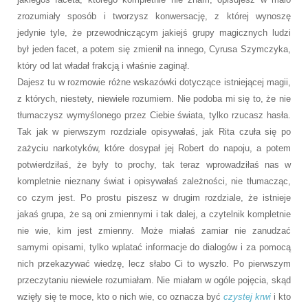
zrozumiały sposób i tworzysz konwersację, z której wynoszę
jedynie tyle, że przewodniczącym jakiejś grupy magicznych ludzi
był jeden facet, a potem się zmienił na innego, Cyrusa Szymczyka,
który od lat władał frakcją i właśnie zaginął.
Dajesz tu w rozmowie różne wskazówki dotyczące istniejącej magii,
z których, niestety, niewiele rozumiem. Nie podoba mi się to, że nie
tłumaczysz wymyślonego przez Ciebie świata, tylko rzucasz hasła.
Tak jak w pierwszym rozdziale opisywałaś, jak Rita czuła się po
zażyciu narkotyków, które dosypał jej Robert do napoju, a potem
potwierdziłaś, że były to prochy, tak teraz wprowadziłaś nas w
kompletnie nieznany świat i opisywałaś zależności, nie tłumacząc,
co czym jest. Po prostu piszesz w drugim rozdziale, że istnieje
jakaś grupa, że są oni zmiennymi i tak dalej, a czytelnik kompletnie
nie wie, kim jest zmienny. Może miałaś zamiar nie zanudzać
samymi opisami, tylko wplatać informacje do dialogów i za pomocą
nich przekazywać wiedzę, lecz słabo Ci to wyszło. Po pierwszym
przeczytaniu niewiele rozumiałam. Nie miałam w ogóle pojęcia, skąd
wzięły się te moce, kto o nich wie, co oznacza być
czystej krwi
i kto