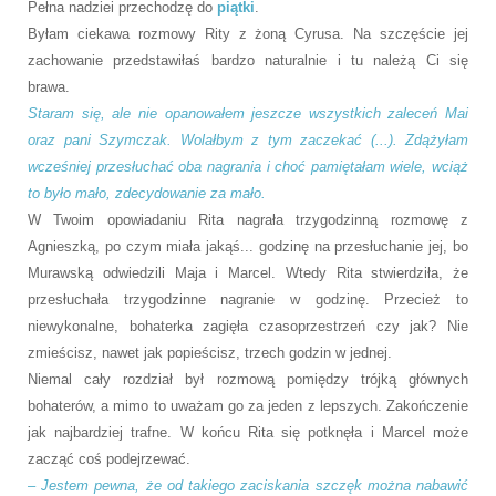
Pełna nadziei przechodzę do
piątki
.
Byłam ciekawa rozmowy Rity z żoną Cyrusa. Na szczęście jej
zachowanie przedstawiłaś bardzo naturalnie i tu należą Ci się
brawa.
Staram się, ale nie opanowałem jeszcze wszystkich zaleceń Mai
oraz pani Szymczak. Wolałbym z tym zaczekać (...).
Zdążyłam
wcześniej przesłuchać oba nagrania i choć pamiętałam wiele, wciąż
to było mało, zdecydowanie za mało.
W Twoim opowiadaniu Rita nagrała trzygodzinną rozmowę z
Agnieszką, po czym miała jakąś... godzinę na przesłuchanie jej, bo
Murawską odwiedzili Maja i Marcel. Wtedy Rita stwierdziła, że
przesłuchała trzygodzinne nagranie w godzinę. Przecież to
niewykonalne, bohaterka zagięła czasoprzestrzeń czy jak? Nie
zmieścisz, nawet jak popieścisz, trzech godzin w jednej.
Niemal cały rozdział był rozmową pomiędzy trójką głównych
bohaterów, a mimo to uważam go za jeden z lepszych. Zakończenie
jak najbardziej trafne. W końcu Rita się potknęła i Marcel może
zacząć coś podejrzewać.
– Jestem pewna, że od takiego zaciskania szczęk można nabawić