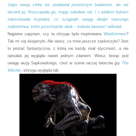
Jegor swoją córkę też poddawał przeróżnym badaniom, ale nie
docenił jej. Rozszarpała go, mając zaledwie rok. I z wielkim hukiem
zdemolowała kryjówkę, co ściągnęło uwagę dwójki starszego
małżeństwa, które przechodziło obok – kobieta bastard i wilkołak.
Najpierw zapytam, czy ta strzyga była inspirowana
Wiedźminem
?
Tak mi się skojarzyło. Ale wiesz, co mnie jeszcze zaskoczyło? Jest
to postać fantastyczna, z którą nie każdy miał styczność, a nie
opisałaś jej wyglądu nawet jednym zdaniem. Wiesz, biorąc pod
uwagę wizję Sapkowskiego, choć w sumie raczej twórców gry
The
Witcher
, strzyga wygląda tak: