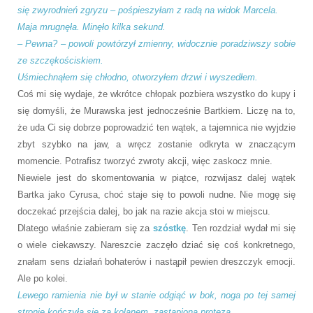
się zwyrodnień zgryzu – pośpieszyłam z radą na widok Marcela.
Maja mrugnęła. Minęło kilka sekund.
– Pewna? – powoli powtórzył zmienny, widocznie poradziwszy sobie
ze szczękościskiem.
Uśmiechnąłem się chłodno, otworzyłem drzwi i wyszedłem.
Coś mi się wydaje, że wkrótce chłopak pozbiera wszystko do kupy i
się domyśli, że Murawska jest jednocześnie Bartkiem. Liczę na to,
że uda Ci się dobrze poprowadzić ten wątek, a tajemnica nie wyjdzie
zbyt szybko na jaw, a wręcz zostanie odkryta w znaczącym
momencie. Potrafisz tworzyć zwroty akcji, więc zaskocz mnie.
Niewiele jest do skomentowania w piątce, rozwijasz dalej wątek
Bartka jako Cyrusa, choć staje się to powoli nudne. Nie mogę się
doczekać przejścia dalej, bo jak na razie akcja stoi w miejscu.
Dlatego właśnie zabieram się za
szóstkę
. Ten rozdział wydał mi się
o wiele ciekawszy. Nareszcie zaczęło dziać się coś konkretnego,
znałam sens działań bohaterów i nastąpił pewien dreszczyk emocji.
Ale po kolei.
Lewego ramienia nie był w stanie odgiąć w bok, noga po tej samej
stronie kończyła się za kolanem, zastąpiona protezą.