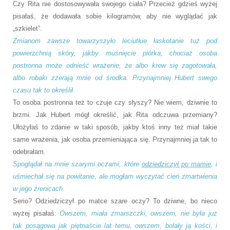
Czy Rita nie dostosowywała swojego ciała? Przecież gdzieś wyżej
pisałaś, że dodawała sobie kilogramów, aby nie wyglądać jak
„szkielet”.
Zmianom zawsze towarzyszyło leciutkie łaskotanie tuż pod
powierzchnią skóry, jakby muśnięcie piórka, chociaż osoba
postronna może odnieść wrażenie, że albo krew się zagotowała,
albo robaki zżerają mnie od środka. Przynajmniej Hubert swego
czasu tak to określił.
To osoba postronna też to czuje czy słyszy? Nie wiem, dziwnie to
brzmi. Jak Hubert mógł określić, jak Rita odczuwa przemiany?
Ułożyłaś to zdanie w taki sposób, jakby ktoś inny też miał takie
same wrażenia, jak osoba przemieniająca się. Przynajmniej ja tak to
odebrałam.
Spoglądał na mnie szarymi oczami, które
odziedziczył po mamie
, i
uśmiechał się na powitanie, ale mogłam wyczytać cień zmartwienia
w jego źrenicach.
Serio? Odziedziczył po matce szare oczy? To dziwne, bo nieco
wyżej pisałaś:
Owszem, miała zmarszczki, owszem, nie była już
tak posągowa jak piętnaście lat temu, owszem, bolały ją kości, i