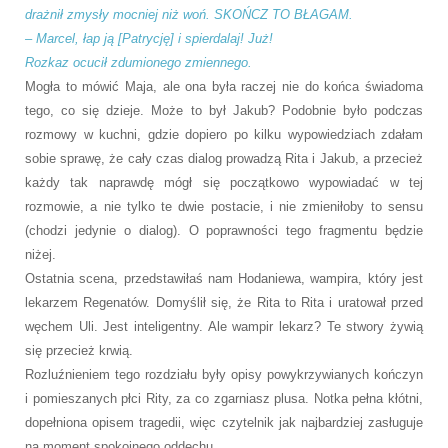
drażnił zmysły mocniej niż woń. SKOŃCZ TO BŁAGAM.
– Marcel, łap ją [Patrycję] i spierdalaj! Już!
Rozkaz ocucił zdumionego zmiennego.
Mogła to mówić Maja, ale ona była raczej nie do końca świadoma
tego, co się dzieje. Może to był Jakub? Podobnie było podczas
rozmowy w kuchni, gdzie dopiero po kilku wypowiedziach zdałam
sobie sprawę, że cały czas dialog prowadzą Rita i Jakub, a przecież
każdy tak naprawdę mógł się początkowo wypowiadać w tej
rozmowie, a nie tylko te dwie postacie, i nie zmieniłoby to sensu
(chodzi jedynie o dialog).
O poprawności tego fragmentu będzie
niżej.
Ostatnia scena, przedstawiłaś nam Hodaniewa, wampira, który jest
lekarzem Regenatów. Domyślił się, że Rita to Rita i uratował przed
węchem Uli. Jest inteligentny. Ale wampir lekarz? Te stwory żywią
się przecież krwią.
Rozluźnieniem tego rozdziału były opisy powykrzywianych kończyn
i pomieszanych płci Rity, za co zgarniasz plusa. Notka pełna kłótni,
dopełniona opisem tragedii, więc czytelnik jak najbardziej zasługuje
na moment spokojnego oddechu.