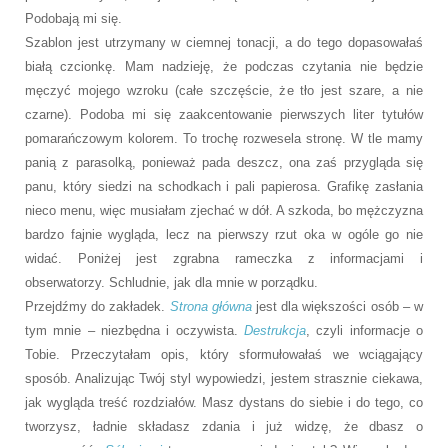
Podobają mi się.
Szablon jest utrzymany w ciemnej tonacji, a do tego dopasowałaś
białą czcionkę. Mam nadzieję, że podczas czytania nie będzie
męczyć mojego wzroku (całe szczęście, że tło jest szare, a nie
czarne). Podoba mi się zaakcentowanie pierwszych liter tytułów
pomarańczowym kolorem. To trochę rozwesela stronę. W tle mamy
panią z parasolką, ponieważ pada deszcz, ona zaś przygląda się
panu, który siedzi na schodkach i pali papierosa. Grafikę zasłania
nieco menu, więc musiałam zjechać w dół. A szkoda, bo mężczyzna
bardzo fajnie wygląda, lecz na pierwszy rzut oka w ogóle go nie
widać. Poniżej jest zgrabna rameczka z informacjami i
obserwatorzy. Schludnie, jak dla mnie w porządku.
Przejdźmy do zakładek.
Strona główna
jest dla większości osób – w
tym mnie – niezbędna i oczywista.
Destrukcja
, czyli informacje o
Tobie. Przeczytałam opis, który sformułowałaś we wciągający
sposób. Analizując Twój styl wypowiedzi, jestem strasznie ciekawa,
jak wygląda treść rozdziałów. Masz dystans do siebie i do tego, co
tworzysz, ładnie składasz zdania i już widzę, że dbasz o