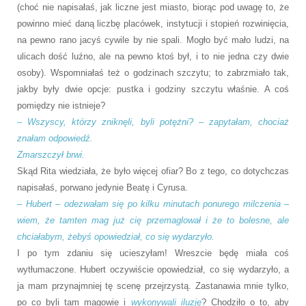
(choć nie napisałaś, jak liczne jest miasto, biorąc pod uwagę to, że
powinno mieć daną liczbę placówek, instytucji i stopień rozwinięcia,
na pewno rano jacyś cywile by nie spali. Mogło być mało ludzi, na
ulicach dość luźno, ale na pewno ktoś był, i to nie jedna czy dwie
osoby). Wspomniałaś też o godzinach szczytu; to zabrzmiało tak,
jakby były dwie opcje: pustka i godziny szczytu właśnie. A coś
pomiędzy nie istnieje?
– Wszyscy, którzy zniknęli, byli potężni? – zapytałam, chociaż
znałam odpowiedź.
Zmarszczył brwi.
Skąd Rita wiedziała, że było więcej ofiar? Bo z tego, co dotychczas
napisałaś, porwano jedynie Beatę i Cyrusa.
– Hubert – odezwałam się po kilku minutach ponurego milczenia –
wiem, że tamten mag już cię przemaglował i że to bolesne, ale
chciałabym, żebyś opowiedział, co się wydarzyło.
I po tym zdaniu się ucieszyłam! Wreszcie będę miała coś
wytłumaczone. Hubert oczywiście opowiedział, co się wydarzyło, a
ja mam przynajmniej tę scenę przejrzystą. Zastanawia mnie tylko,
po co byli tam magowie i
wykonywali iluzję
? Chodziło o to, aby