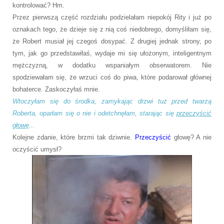
kontrolować? Hm.
Przez pierwszą część rozdziału podzielałam niepokój Rity i już po
oznakach tego, że dzieje się z nią coś niedobrego, domyśliłam się,
że Robert musiał jej czegoś dosypać. Z drugiej jednak strony, po
tym, jak go przedstawiłaś, wydaje mi się ułożonym, inteligentnym
mężczyzną, w dodatku wspaniałym obserwatorem. Nie
spodziewałam się, że wrzuci coś do piwa, które podarował głównej
bohaterce. Zaskoczyłaś mnie.
Wtoczyłam się do środka, zamykając drzwi tuż przed twarzą
Roberta, oparłam się o nie i odetchnęłam, starając się
przeczyścić
głowę
...
Kolejne zdanie, które brzmi tak dziwnie.
Przeczyścić
głowę? A nie
oczyścić umysł?