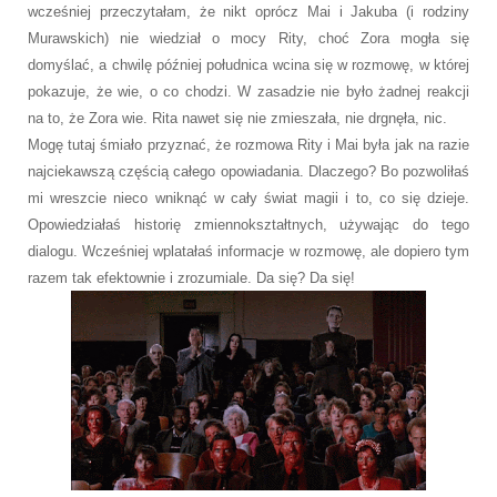
wcześniej przeczytałam, że nikt oprócz Mai i Jakuba (i rodziny
Murawskich) nie wiedział o mocy Rity, choć Zora mogła się
domyślać, a chwilę później południca wcina się w rozmowę, w której
pokazuje, że wie, o co chodzi. W zasadzie nie było żadnej reakcji
na to, że Zora wie. Rita nawet się nie zmieszała, nie drgnęła, nic.
Mogę tutaj śmiało przyznać, że rozmowa Rity i Mai była jak na razie
najciekawszą częścią całego opowiadania. Dlaczego? Bo pozwoliłaś
mi wreszcie nieco wniknąć w cały świat magii i to, co się dzieje.
Opowiedziałaś historię zmiennokształtnych, używając do tego
dialogu. Wcześniej wplatałaś informacje w rozmowę, ale dopiero tym
razem tak efektownie i zrozumiale. Da się? Da się!