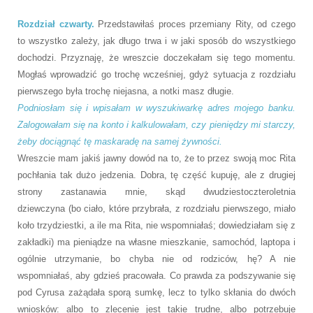
Rozdział czwarty.
Przedstawiłaś proces przemiany Rity, od czego
to wszystko zależy, jak długo trwa i w jaki sposób do wszystkiego
dochodzi. Przyznaję, że wreszcie doczekałam się tego momentu.
Mogłaś wprowadzić go trochę wcześniej, gdyż sytuacja z rozdziału
pierwszego była trochę niejasna, a notki masz długie.
Podniosłam się i wpisałam w wyszukiwarkę adres mojego banku.
Zalogowałam się na konto i kalkulowałam, czy pieniędzy mi starczy,
żeby dociągnąć tę maskaradę na samej żywności.
Wreszcie mam jakiś jawny dowód na to, że to przez swoją moc Rita
pochłania tak dużo jedzenia. Dobra, tę część kupuję, ale z drugiej
strony zastanawia mnie, skąd dwudziestoczteroletnia
dziewczyna (bo ciało, które przybrała, z rozdziału pierwszego, miało
koło trzydziestki, a ile ma Rita, nie wspomniałaś; dowiedziałam się z
zakładki) ma pieniądze na własne mieszkanie, samochód, laptopa i
ogólnie utrzymanie, bo chyba nie od rodziców, hę? A nie
wspomniałaś, aby gdzieś pracowała. Co prawda za podszywanie się
pod Cyrusa zażądała sporą sumkę, lecz to tylko skłania do dwóch
wniosków: albo to zlecenie jest takie trudne, albo potrzebuje