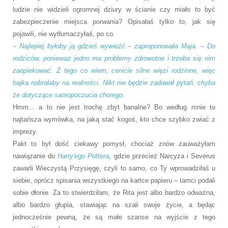
ludzie nie widzieli ogromnej dziury w ścianie czy miało to być
zabezpieczenie miejsca porwania? Opisałaś tylko to, jak się
pojawili, nie wytłumaczyłaś, po co.
– Najlepiej byłoby ją gdzieś wywieźć – zaproponowała Maja. – Do
rodziców, ponieważ jedno ma problemy zdrowotne i trzeba się nim
zaopiekować. Z tego co wiem, cenicie silne więzi rodzinne, więc
bajka nabrałaby na realności. Nikt nie będzie zadawał pytań, chyba
że dotyczące samopoczucia chorego.
Hmm... a to nie jest trochę zbyt banalne? Bo według mnie to
najtańsza wymówka, na jaką stać kogoś, kto chce szybko zwiać z
imprezy.
Pakt to był dość ciekawy pomysł, chociaż znów zauważyłam
nawiązanie do
Harry'ego Pottera
, gdzie przecież Narcyza i Severus
zawarli Wieczystą Przysięgę, czyli to samo, co Ty wprowadziłaś u
siebie, oprócz spisania wszystkiego na kartce papieru – tamci podali
sobie dłonie. Za to stwierdziłam, że Rita jest albo bardzo odważna,
albo bardzo głupia, stawiając na szali swoje życie, a będąc
jednocześnie pewną, że są małe szanse na wyjście z tego