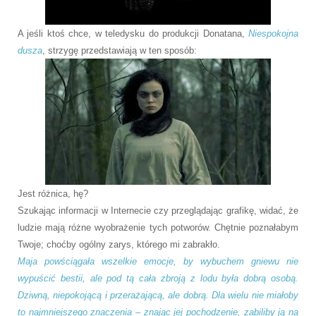
A jeśli ktoś chce, w teledysku do produkcji Donatana,
Niespokojna
dusza
, strzygę przedstawiają w ten sposób:
Jest różnica, hę?
Szukając informacji w Internecie czy przeglądając grafikę, widać, że
ludzie mają różne wyobrażenie tych potworów. Chętnie poznałabym
Twoje; choćby ogólny zarys, którego mi zabrakło.
Maja powściągała wszelkie emocje, by wybuchem gniewu nie
wypuścić bestii, ale pod tą cała zbroją z lodu była dobrą osobą.
Dziwną, niepokojącą i przerażającą, ale dobrą. Dla wielu nie miałoby
to najmniejszego znaczenia – znając jej pochodzenie, zabiliby ją na