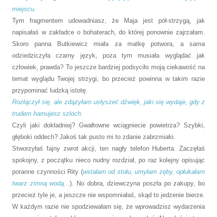
miejscu.
Tym fragmentem udowadniasz, że Maja jest pół-strzygą, jak
napisałaś w zakładce o bohaterach, do której ponownie zajrzałam.
Skoro panna Butkiewicz miała za matkę potwora, a sama
odziedziczyła czarny język, poza tym musiała wyglądać jak
człowiek, prawda? To jeszcze bardziej podsyciło moją ciekawość na
temat wyglądu Twojej strzygi, bo przecież powinna w takim razie
przypominać ludzką istotę.
Rozłączył się, ale zdążyłam usłyszeć dźwięk, jaki się wydaje, gdy z
trudem hamujesz szloch.
Czyli jaki dokładniej? Gwałtowne wciągniecie powietrza? Szybki,
głęboki oddech? Jakoś tak pusto mi to zdanie zabrzmiało.
Stworzyłaś fajny zwrot akcji, ten nagły telefon Huberta. Zaczęłaś
spokojny, z początku nieco nudny rozdział, po raz kolejny opisując
poranne czynności Rity (
wstałam od stołu, umyłam zęby, opłukałam
twarz zimną wodą...
). No dobra, dziewczyna poszła po zakupy, bo
przecież tyle je, a jeszcze nie wspomniałaś, skąd to jedzenie bierze.
W każdym razie nie spodziewałam się, że wprowadzisz wydarzenia