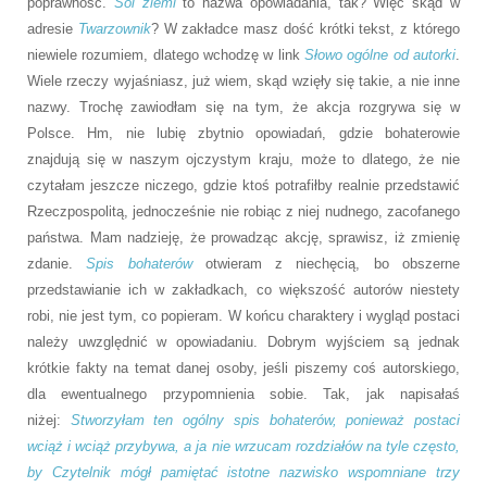
poprawność.
Sól ziemi
to nazwa opowiadania, tak? Więc skąd w
adresie
Twarzownik
? W zakładce masz dość krótki tekst, z którego
niewiele rozumiem, dlatego wchodzę w link
Słowo ogólne od autorki
.
Wiele rzeczy wyjaśniasz, już wiem, skąd wzięły się takie, a nie inne
nazwy. Trochę zawiodłam się na tym, że akcja rozgrywa się w
Polsce. Hm, nie lubię zbytnio opowiadań, gdzie bohaterowie
znajdują się w naszym ojczystym kraju, może to dlatego, że nie
czytałam jeszcze niczego, gdzie ktoś potrafiłby realnie przedstawić
Rzeczpospolitą, jednocześnie nie robiąc z niej nudnego, zacofanego
państwa. Mam nadzieję, że prowadząc akcję, sprawisz, iż zmienię
zdanie.
Spis bohaterów
otwieram z niechęcią, bo obszerne
przedstawianie ich w zakładkach, co większość autorów niestety
robi, nie jest tym, co popieram. W końcu charaktery i wygląd postaci
należy uwzględnić w opowiadaniu. Dobrym wyjściem są jednak
krótkie fakty na temat danej osoby, jeśli piszemy coś autorskiego,
dla ewentualnego przypomnienia sobie. Tak, jak napisałaś
niżej:
Stworzyłam ten ogólny spis bohaterów, ponieważ postaci
wciąż i wciąż przybywa, a ja nie wrzucam rozdziałów na tyle często,
by Czytelnik mógł pamiętać istotne nazwisko wspomniane trzy