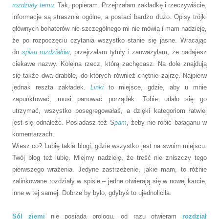
rozdziały temu.
Tak, popieram. Przejrzałam zakładkę i rzeczywiście,
informacje są strasznie ogólne, a postaci bardzo dużo. Opisy trójki
głównych bohaterów nic szczególnego mi nie mówią i mam nadzieję,
że po rozpoczęciu czytania wszystko stanie się jasne. Wracając
do
spisu rozdziałów
, przejrzałam tytuły i zauważyłam, że nadajesz
ciekawe nazwy. Kolejna rzecz, którą zachęcasz. Na dole znajdują
się także dwa drabble, do których również chętnie zajrzę. Najpierw
jednak reszta zakładek.
Linki
to miejsce, gdzie, aby u mnie
zapunktować, musi panować porządek. Tobie udało się go
utrzymać, wszystko posegregowałaś, a dzięki kategoriom łatwiej
jest się odnaleźć. Posiadasz też S
pam
, żeby nie robić bałaganu w
komentarzach.
Wiesz co? Lubię takie blogi, gdzie wszystko jest na swoim miejscu.
Twój blog też lubię. Miejmy nadzieję, że treść nie zniszczy tego
pierwszego wrażenia. Jedyne zastrzeżenie, jakie mam, to różnie
zalinkowane rozdziały w spisie – jedne otwierają się w nowej karcie,
inne w tej samej. Dobrze by było, gdybyś to ujednoliciła.
Sól ziemi
nie posiada prologu, od razu otwieram
rozdział