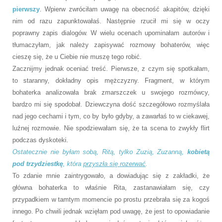
pierwszy
. Wpierw zwróciłam uwagę na obecność akapitów, dzięki
nim od razu zapunktowałaś. Następnie rzucił mi się w oczy
poprawny zapis dialogów. W wielu ocenach upominałam autorów i
tłumaczyłam, jak należy zapisywać rozmowy bohaterów, więc
cieszę się, że u Ciebie nie muszę tego robić.
Zacznijmy jednak oceniać treść. Pierwsze, z czym się spotkałam,
to staranny, dokładny opis mężczyzny. Fragment, w którym
bohaterka analizowała brak zmarszczek u swojego rozmówcy,
bardzo mi się spodobał. Dziewczyna dość szczegółowo rozmyślała
nad jego cechami i tym, co by było gdyby, a zawarłaś to w ciekawej,
luźnej rozmowie. Nie spodziewałam się, że ta scena to zwykły flirt
podczas dyskoteki.
Ostatecznie nie byłam sobą, Ritą, tylko Zuzią, Zuzanną,
kobietą
pod trzydziestkę
, która
przyszła się rozerwać
.
To zdanie mnie zaintrygowało, a dowiadując się z zakładki, że
główna bohaterka to właśnie Rita, zastanawiałam się, czy
przypadkiem w tamtym momencie po prostu przebrała się za kogoś
innego. Po chwili jednak wzięłam pod uwagę, że jest to opowiadanie