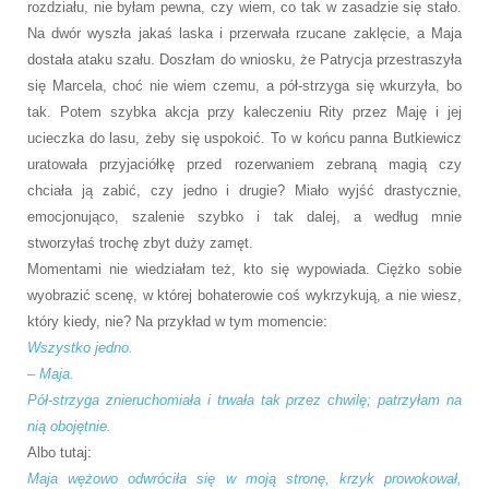
rozdziału, nie byłam pewna, czy wiem, co tak w zasadzie się stało.
Na dwór wyszła jakaś laska i przerwała rzucane zaklęcie, a Maja
dostała ataku szału. Doszłam do wniosku, że Patrycja przestraszyła
się Marcela, choć nie wiem czemu, a pół-strzyga się wkurzyła, bo
tak. Potem szybka akcja przy kaleczeniu Rity przez Maję i jej
ucieczka do lasu, żeby się uspokoić. To w końcu panna Butkiewicz
uratowała przyjaciółkę przed rozerwaniem zebraną magią czy
chciała ją zabić, czy jedno i drugie? Miało wyjść drastycznie,
emocjonująco, szalenie szybko i tak dalej, a według mnie
stworzyłaś trochę zbyt duży zamęt.
Momentami nie wiedziałam też, kto się wypowiada. Ciężko sobie
wyobrazić scenę, w której bohaterowie coś wykrzykują, a nie wiesz,
który kiedy, nie? Na przykład w tym momencie:
Wszystko jedno.
– Maja.
Pół-strzyga znieruchomiała i trwała tak przez chwilę; patrzyłam na
nią obojętnie.
Albo tutaj:
Maja wężowo odwróciła się w moją stronę, krzyk prowokował,