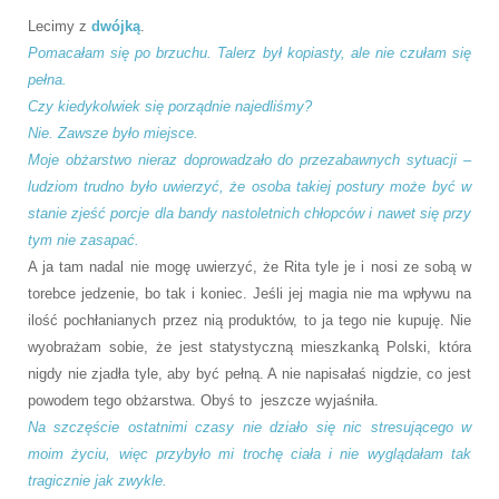
Lecimy z
dwójką
.
Pomacałam się po brzuchu. Talerz był kopiasty, ale nie czułam się
pełna.
Czy kiedykolwiek się porządnie najedliśmy?
Nie. Zawsze było miejsce.
Moje obżarstwo nieraz doprowadzało do przezabawnych sytuacji –
ludziom trudno było uwierzyć, że osoba takiej postury może być w
stanie zjeść porcje dla bandy nastoletnich chłopców i nawet się przy
tym nie zasapać.
A ja tam nadal nie mogę uwierzyć, że Rita tyle je i nosi ze sobą w
torebce jedzenie, bo tak i koniec. Jeśli jej magia nie ma wpływu na
ilość pochłanianych przez nią produktów, to ja tego nie kupuję. Nie
wyobrażam sobie, że jest statystyczną mieszkanką Polski, która
nigdy nie zjadła tyle, aby być pełną. A nie napisałaś nigdzie, co jest
powodem tego obżarstwa. Obyś to jeszcze wyjaśniła.
Na szczęście ostatnimi czasy nie działo się nic stresującego w
moim życiu, więc przybyło mi trochę ciała i nie wyglądałam tak
tragicznie jak zwykle.