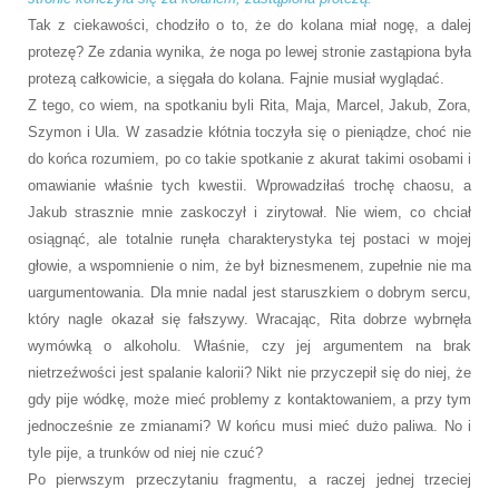
Tak z ciekawości, chodziło o to, że do kolana miał nogę, a dalej
protezę? Ze zdania wynika, że noga po lewej stronie zastąpiona była
protezą całkowicie, a sięgała do kolana. Fajnie musiał wyglądać.
Z tego, co wiem, na spotkaniu byli Rita, Maja, Marcel, Jakub, Zora,
Szymon i Ula. W zasadzie kłótnia toczyła się o pieniądze, choć nie
do końca rozumiem, po co takie spotkanie z akurat takimi osobami i
omawianie właśnie tych kwestii. Wprowadziłaś trochę chaosu, a
Jakub strasznie mnie zaskoczył i zirytował. Nie wiem, co chciał
osiągnąć, ale totalnie runęła charakterystyka tej postaci w mojej
głowie, a wspomnienie o nim, że był biznesmenem, zupełnie nie ma
uargumentowania. Dla mnie nadal jest staruszkiem o dobrym sercu,
który nagle okazał się fałszywy. Wracając, Rita dobrze wybrnęła
wymówką o alkoholu. Właśnie, czy jej argumentem na brak
nietrzeźwości jest spalanie kalorii? Nikt nie przyczepił się do niej, że
gdy pije wódkę, może mieć problemy z kontaktowaniem, a przy tym
jednocześnie ze zmianami? W końcu musi mieć dużo paliwa. No i
tyle pije, a trunków od niej nie czuć?
Po pierwszym przeczytaniu fragmentu, a raczej jednej trzeciej