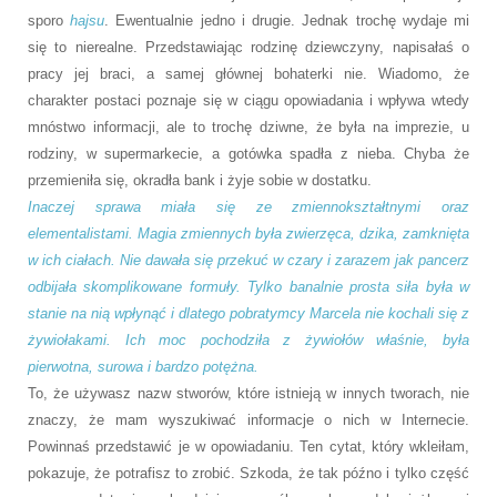
sporo
hajsu
. Ewentualnie jedno i drugie. Jednak trochę wydaje mi
się to nierealne. Przedstawiając rodzinę dziewczyny, napisałaś o
pracy jej braci, a samej głównej bohaterki nie. Wiadomo, że
charakter postaci poznaje się w ciągu opowiadania i wpływa wtedy
mnóstwo informacji, ale to trochę dziwne, że była na imprezie, u
rodziny, w supermarkecie, a gotówka spadła z nieba. Chyba że
przemieniła się, okradła bank i żyje sobie w dostatku.
Inaczej sprawa miała się ze zmiennokształtnymi oraz
elementalistami. Magia zmiennych była zwierzęca, dzika, zamknięta
w ich ciałach. Nie dawała się przekuć w czary i zarazem jak pancerz
odbijała skomplikowane formuły. Tylko banalnie prosta siła była w
stanie na nią wpłynąć i dlatego pobratymcy Marcela nie kochali się z
żywiołakami. Ich moc pochodziła z żywiołów właśnie, była
pierwotna, surowa i bardzo potężna.
To, że używasz nazw stworów, które istnieją w innych tworach, nie
znaczy, że mam wyszukiwać informacje o nich w Internecie.
Powinnaś przedstawić je w opowiadaniu. Ten cytat, który wkleiłam,
pokazuje, że potrafisz to zrobić. Szkoda, że tak późno i tylko część