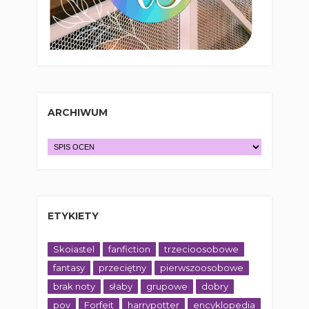
ARCHIWUM
ETYKIETY
Skoiastel
fanfiction
trzecioosobowe
fantasy
przeciętny
pierwszoosobowe
brak noty
słaby
grupowe
dobry
pov
Forfeit
harrypotter
encyklopedia