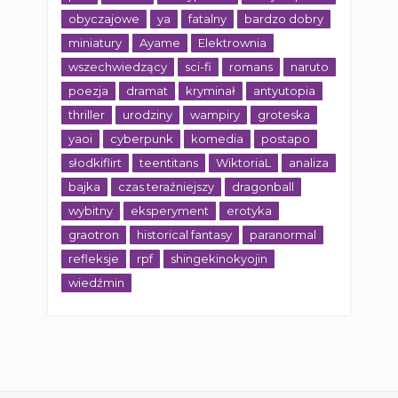
obyczajowe
ya
fatalny
bardzo dobry
miniatury
Ayame
Elektrownia
wszechwiedzący
sci-fi
romans
naruto
poezja
dramat
kryminał
antyutopia
thriller
urodziny
wampiry
groteska
yaoi
cyberpunk
komedia
postapo
słodkiflirt
teentitans
WiktoriaL
analiza
bajka
czas teraźniejszy
dragonball
wybitny
eksperyment
erotyka
graotron
historical fantasy
paranormal
refleksje
rpf
shingekinokyojin
wiedźmin