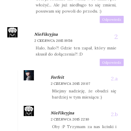
włożyć... Ale już niedługo to się zmieni,
posuwam się powoli do przodu. :)
Odpowiedz
NieFikcyjna
2 CZERWCA 2015 19:56
Halo, halo?! Gdzie ten zapał, który mnie
skusił do dołączenia?! :D
Odpowiedz
Forfeit
2 CZERWCA 2015 20:07
Miejmy nadzieję, że obudzi się
bardziej w tym miesiącu :)
NieFikcyjna
2 CZERWCA 2015 22:10
Oby :P Trzymam za nas kciuki i