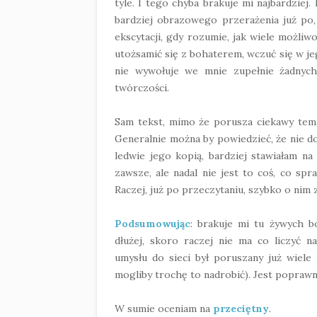
tyle. I tego chyba brakuje mi najbardziej
bardziej obrazowego przerażenia już po,
ekscytacji, gdy rozumie, jak wiele możliwo
utożsamić się z bohaterem, wczuć się w je
nie wywołuje we mnie zupełnie żadnych
twórczości.
Sam tekst, mimo że porusza ciekawy tema
Generalnie można by powiedzieć, że nie d
ledwie jego kopią, bardziej stawiałam n
zawsze, ale nadal nie jest to coś, co spr
Raczej, już po przeczytaniu, szybko o ni
Podsumowując
: brakuje mi tu żywych b
dłużej, skoro raczej nie ma co liczyć n
umysłu do sieci był poruszany już wiele
mogliby trochę to nadrobić). Jest poprawni
W sumie oceniam na
przeciętny
.