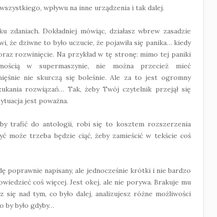
szystkiego, wpływu na inne urządzenia i tak dalej.
ku zdaniach. Dokładniej mówiąc, działasz wbrew zasadzie
i, że dziwne to było uczucie, że pojawiła się panika… kiedy
oraz rozwinięcie. Na przykład w tę stronę: mimo tej paniki
omością w supermaszynie, nie można przecież mieć
ęśnie nie skurczą się boleśnie. Ale za to jest ogromny
szukania rozwiązań… Tak, żeby Twój czytelnik przejął się
ytuacja jest poważna.
by trafić do antologii, robi się to kosztem rozszerzenia
 być może trzeba będzie ciąć, żeby zamieścić w tekście coś
ę poprawnie napisany, ale jednocześnie krótki i nie bardzo
wiedzieć coś więcej. Jest okej, ale nie porywa. Brakuje mu
z się nad tym, co było dalej, analizujesz różne możliwości
co by było gdyby…