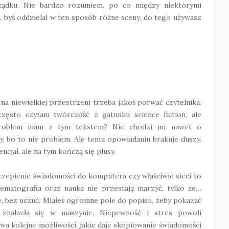
ządku. Nie bardzo rozumiem, po co między niektórymi
o, byś oddzielał w ten sposób różne sceny, do tego używasz
na niewielkiej przestrzeni trzeba jakoś porwać czytelnika.
zęsto czytam twórczość z gatunku science fiction, ale
 problem mam z tym tekstem? Nie chodzi mi nawet o
, bo to nie problem. Ale temu opowiadaniu brakuje duszy.
cjał, ale na tym kończą się plusy.
czepienie świadomości do komputera czy właściwie sieci to
inematografia oraz nauka nie przestają marzyć, tylko że…
e, bez uczuć. Miałeś ogromne pole do popisu, żeby pokazać
 znalazła się w maszynie. Niepewność i stres powoli
ywa kolejne możliwości, jakie daje skopiowanie świadomości