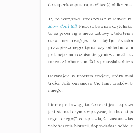
do superkomputera, możliwość obliczenia w
Ty to wszystko streszczasz w ledwie kil
show, don’t tell
. Piszesz bowiem czytelnikow
to aż prosi się o nieco zabawy z tekstem 
ciało nie reaguje. Bo, będąc świad
przyspieszonego tętna czy oddechu, a mi
potencjał na rozpisanie gonitwy myśli, 
razem z bohaterem. Żeby pomyślał sobie: s
Oczywiście w krótkim tekście, który miał
treści. Jeśli ogranicza Cię limit znaków,
innego.
Biorąc pod uwagę to, że tekst jest naprawd
jest się nad czym rozpisywać, trudno mi po
tego „czegoś”, co sprawia, że zastanawias
zakończenia historii, dopowiadasz sobie, 