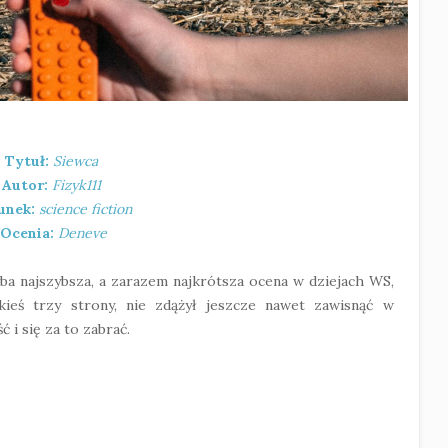
Tytuł:
Siewca
Autor:
Fizyk111
unek:
science fiction
Ocenia:
Deneve
yba najszybsza, a zarazem najkrótsza ocena w dziejach WS,
kieś trzy strony, nie zdążył jeszcze nawet zawisnąć w
ć i się za to zabrać.