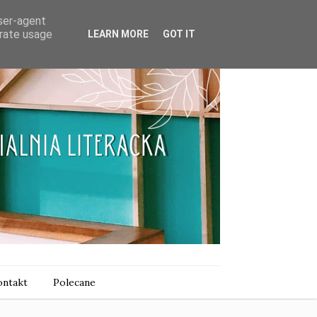
user-agent
erate usage
LEARN MORE
GOT IT
ntakt
Polecane