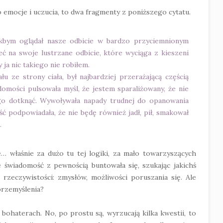
emocje i uczucia, to dwa fragmenty z poniższego cytatu.
jakbym oglądał nasze odbicie w bardzo przyciemnionym
eć na swoje lustrzane odbicie, które wyciąga z kieszeni
 ja nic takiego nie robiłem.
łu ze strony ciała, był najbardziej przerażającą częścią
omości pulsowała myśl, że jestem sparaliżowany, że nie
ego dotknąć. Wywoływała napady trudnej do opanowania
ść podpowiadała, że nie będę również jadł, pił, smakował
.
le… właśnie za dużo tu tej logiki, za mało towarzyszących
e świadomość z pewnością buntowała się, szukając jakichś
 rzeczywistości: zmysłów, możliwości poruszania się. Ale
 przemyślenia?
bohaterach. No, po prostu są, wyrzucają kilka kwestii, to