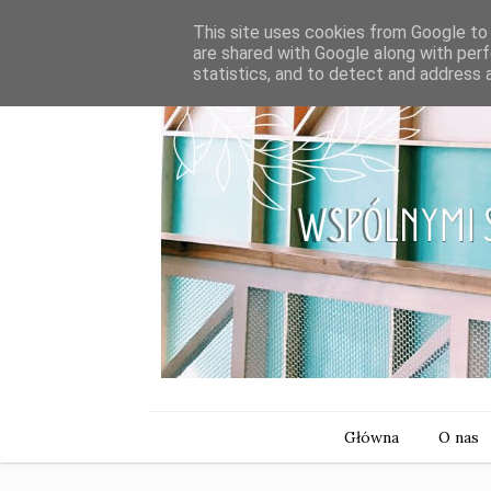
This site uses cookies from Google to d
are shared with Google along with perf
statistics, and to detect and address 
Główna
O nas