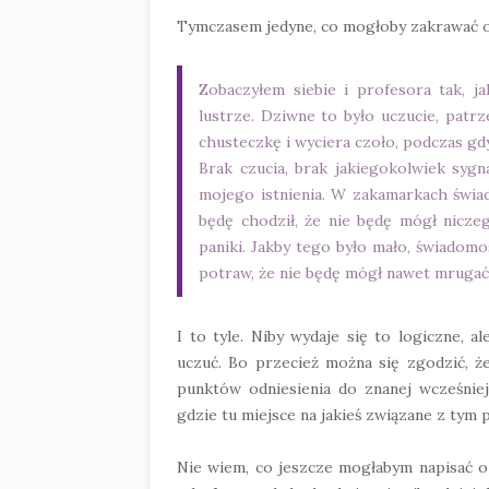
Tymczasem jedyne, co mogłoby zakrawać o 
Zobaczyłem siebie i profesora tak, 
lustrze. Dziwne to było uczucie, patrz
chusteczkę i wyciera czoło, podczas gdy
Brak czucia, brak jakiegokolwiek sygna
mojego istnienia. W zakamarkach świad
będę chodził, że nie będę mógł nicz
paniki. Jakby tego było mało, świadomo
potraw, że nie będę mógł nawet mrugać
I to tyle. Niby wydaje się to logiczne, a
uczuć. Bo przecież można się zgodzić, ż
punktów odniesienia do znanej wcześniej
gdzie tu miejsce na jakieś związane z tym
Nie wiem, co jeszcze mogłabym napisać o 