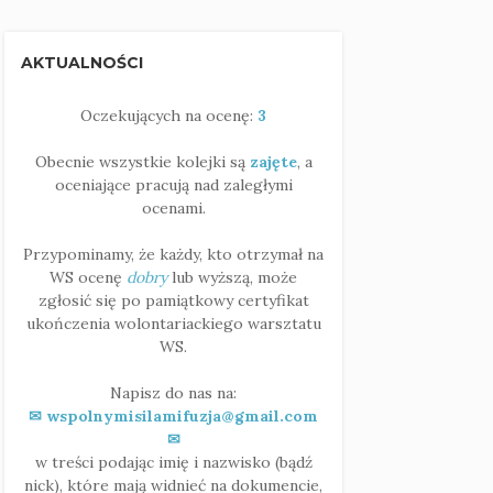
AKTUALNOŚCI
Oczekujących na ocenę:
3
Obecnie wszystkie kolejki są
zajęte
, a
oceniające pracują nad zaległymi
ocenami.
Przypominamy, że każdy, kto otrzymał na
WS ocenę
dobry
lub wyższą, może
zgłosić się po pamiątkowy certyfikat
ukończenia wolontariackiego warsztatu
WS.
Napisz do nas na:
✉ wspolnymisilamifuzja@gmail.com
✉
w treści podając imię i nazwisko (bądź
nick), które mają widnieć na dokumencie,