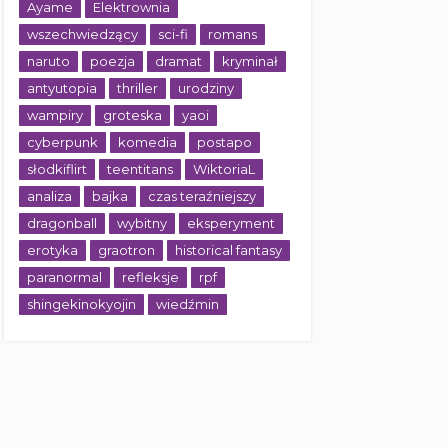
Ayame
Elektrownia
wszechwiedzący
sci-fi
romans
naruto
poezja
dramat
kryminał
antyutopia
thriller
urodziny
wampiry
groteska
yaoi
cyberpunk
komedia
postapo
słodkiflirt
teentitans
WiktoriaL
analiza
bajka
czas teraźniejszy
dragonball
wybitny
eksperyment
erotyka
graotron
historical fantasy
paranormal
refleksje
rpf
shingekinokyojin
wiedźmin