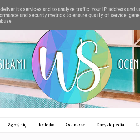
eliver its services and to analyze traffic. Your IP address and 
ormance and security metrics to ensure quality of service, gen
abuse.
Zgłoś się!
Kolejka
Ocenione
Encyklopedia
Ko