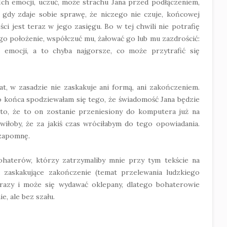
. Ich emocji, uczuć, może strachu Jana przed podłączeniem,
 gdy zdaje sobie sprawę, że niczego nie czuje, końcowej
ści jest teraz w jego zasięgu. Bo w tej chwili nie potrafię
go położenie, współczuć mu, żałować go lub mu zazdrościć:
 emocji, a to chyba najgorsze, co może przytrafić się
t, w zasadzie nie zaskakuje ani formą, ani zakończeniem.
o końca spodziewałam się tego, że świadomość Jana będzie
a to, że to on zostanie przeniesiony do komputera już na
awiłoby, że za jakiś czas wróciłabym do tego opowiadania.
m zapomnę.
ohaterów, którzy zatrzymaliby mnie przy tym tekście na
a zaskakujące zakończenie (temat przelewania ludzkiego
 razy i może się wydawać oklepany, dlatego bohaterowie
e, ale bez szału.