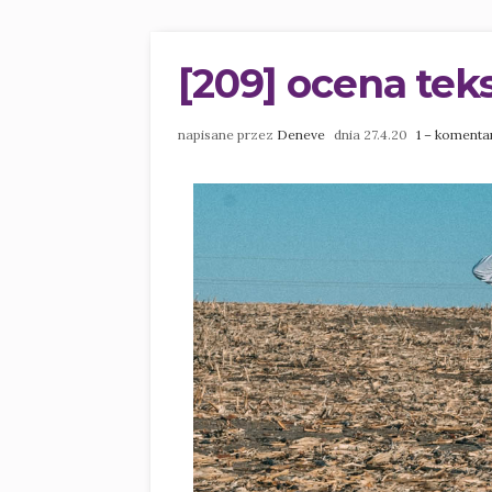
[209] ocena tek
napisane przez
Deneve
dnia 27.4.20
1 – komenta