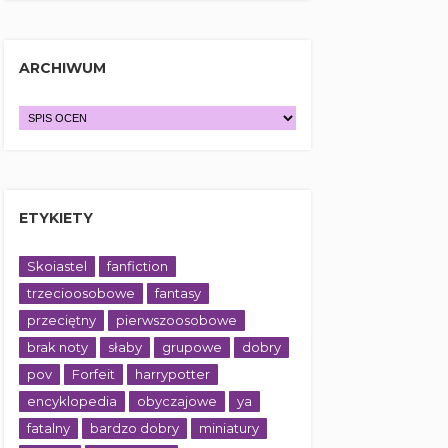
ARCHIWUM
ETYKIETY
Skoiastel
fanfiction
trzecioosobowe
fantasy
przeciętny
pierwszoosobowe
brak noty
słaby
grupowe
dobry
pov
Forfeit
harrypotter
encyklopedia
obyczajowe
ya
fatalny
bardzo dobry
miniatury